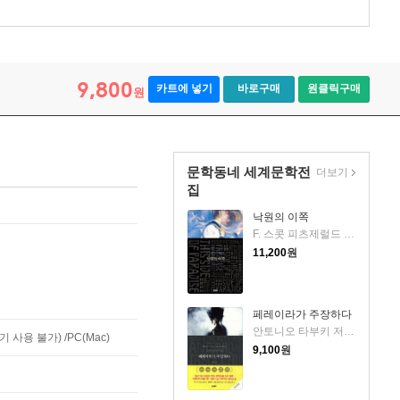
9,800
카트에 넣기
바로구매
원클릭구매
원
문학동네 세계문학전
더보기
집
낙원의 이쪽
F. 스콧 피츠제럴드 저/황유원 역
11,200
원
페레이라가 주장하다
안토니오 타부키 저/이승수 역
사용 불가) /PC(Mac)
9,100
원