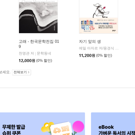
고래 - 한국문학전집 01
자기 앞의 생
9
문학동네
에밀 아자르 저/용경식 역
문학동
|
|
천명관 저
문학동네
|
11,200
원
(0% 할인)
12,000
원
(0% 할인)
보세요.
전체보기