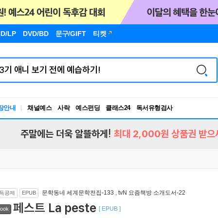
D/LP
DVD/BD
문구
/GIFT
티켓
독서유형검사
장안내
채널예스
사락
예스펀딩
클래스24
RBTI Lab
독서유형검사
주말에는 더욱 알뜰하게!
최대 2,000원 상품권 받으
문학동네 세계문학전집-133
,
tvN 요즘책방 소개도서-22
득공제
EPUB
페스트 La peste
[ EPUB ]
ook