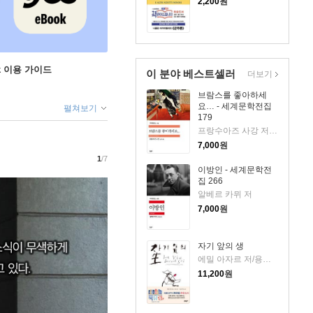
2,200
원
ok 이용 가이드
이 분야 베스트셀러
더보기
브람스를 좋아하세
요… - 세계문학전집
펼쳐보기
179
프랑수아즈 사강 저/김남주 역
7,000
원
1
/7
이방인 - 세계문학전
집 266
알베르 카뮈 저
7,000
원
자기 앞의 생
에밀 아자르 저/용경식 역
11,200
원