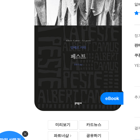
알
정
판
쿠
Y
추
미리보기
카드뉴스
결
파트너샵
공유하기