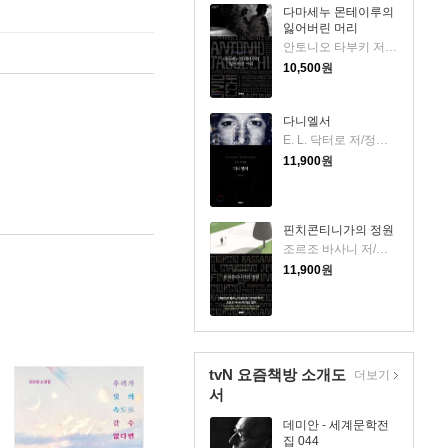
다마세누 몬테이루의
잃어버린 머리
안토니오 타부키 저/이현경 역
10,500
원
다니엘서
E. L. 닥터로 저/정상준 역
11,900
원
핀치콘티니가의 정원
조르조 바사니 저/이현경 역
11,900
원
tvN 요즘책방 소개도
더보기
서
데미안 - 세계문학전
집 044