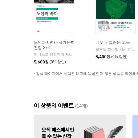
노인과 바다 - 세계문학
너무 시끄러운 고독
전집 278
보후밀 흐라발 저/이창실 역
어니스트 헤밍웨이 저/김욱동 역
민음사
|
8,400
원
(0% 할인)
5,600
원
(0% 할인)
검색 페이지에서 선택된 태그에 등록된 더 많은 상품을 확인해 
이 상품의 이벤트
(14개)