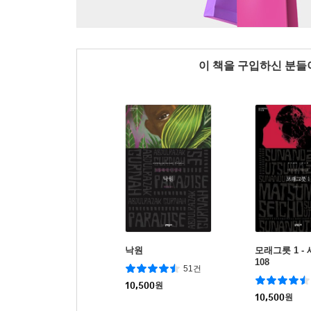
이 책을 구입하신 분
낙원
모래그릇 1 
108
51건
10,500
원
10,500
원