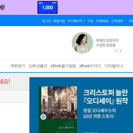
로그인
회원가입
마이페이지
카트
주문/배송
고객센터
Gl
쿠폰받기
단독선출간
eBook필기방법
eBook리더기
디지털머니
세요!