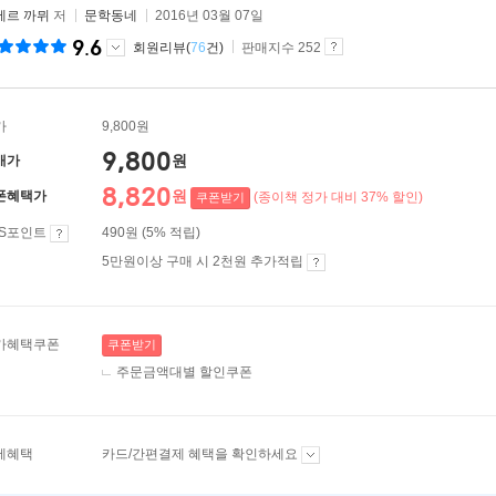
베르 까뮈
저
문학동네
2016년 03월 07일
9.6
회원리뷰(
76
건)
판매지수 252
가
9,800원
9,800
원
매가
8,820
원
폰혜택가
(종이책 정가 대비 37% 할인)
쿠폰받기
ES포인트
490원 (5% 적립)
5만원이상 구매 시 2천원 추가적립
가혜택쿠폰
쿠폰받기
주문금액대별 할인쿠폰
제혜택
카드/간편결제 혜택을 확인하세요