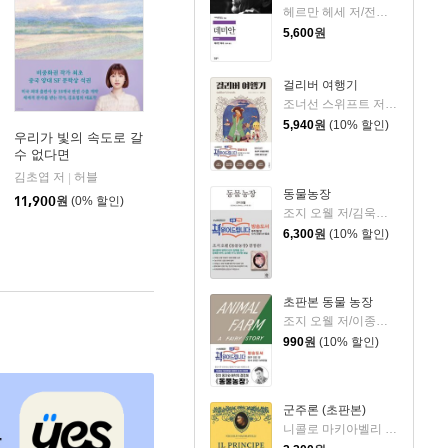
헤르만 헤세 저/전영애 역
5,600
원
걸리버 여행기
조너선 스위프트 저/김문성 역
5,940
원
(10% 할인)
우리가 빛의 속도로 갈
수 없다면
네
김초엽 저
허블
|
동물농장
11,900
원
(0% 할인)
조지 오웰 저/김욱동 역
6,300
원
(10% 할인)
초판본 동물 농장
조지 오웰 저/이종인 역
990
원
(10% 할인)
군주론 (초판본)
니콜로 마키아벨리 저/이시연 역