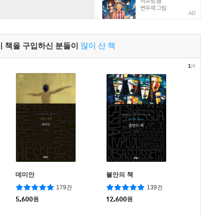
AD
이 책을 구입하신 분들이
많이 산 책
1
/4
데미안
불안의 책
179건
139건
5,600
원
12,600
원