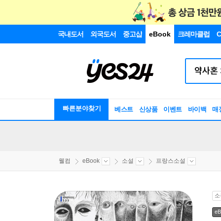
국내도서
외국도서
중고샵
eBook
크레마클럽
C
빠른분야찾기
베스트
신상품
이벤트
바이백
매
웰컴
eBook
소설
프랑스소설
소
eB