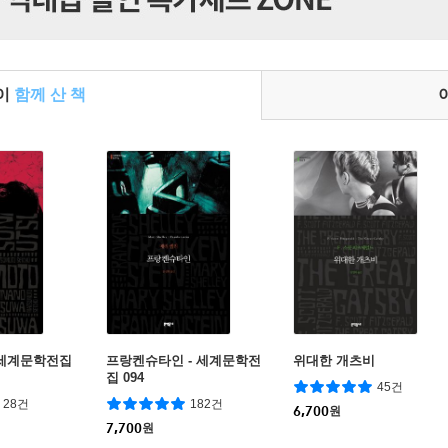
들이
함께 산 책
- 세계문학전집
프랑켄슈타인 - 세계문학전
위대한 개츠비
집 094
45건
28건
182건
6,700
원
7,700
원