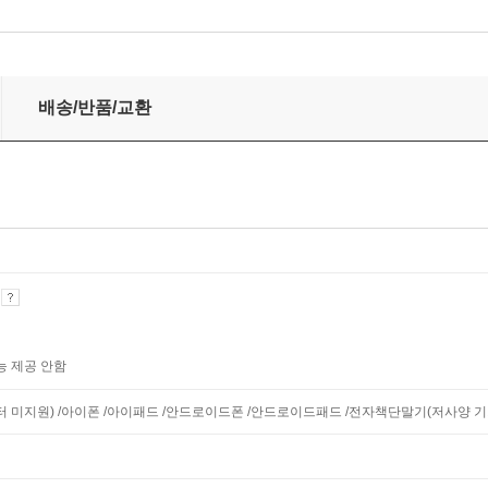
배송/반품/교환
기
능 제공 안함
니터 미지원) /아이폰 /아이패드 /안드로이드폰 /안드로이드패드 /전자책단말기(저사양 기기 