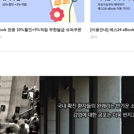
Book 전종 10%할인+5%적립 무한발급 슈퍼쿠폰
[이용안내] 예스24 eBo
시
상시