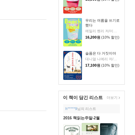
우리는 여름을 쓰기로
했다
에밀리 헨리 저/이미정 역
16,200
원
(10% 할인)
슬픔은 다 거짓이야
대니얼 나예리 저/김래경 역
17,100
원
(10% 할인)
이 책이 담긴
리스트
더보기
h*****9
님의 리스트
2016 책읽는주말-2월