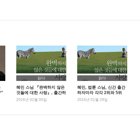
읽다
읽다
은
혜민 스님 『완벽하지 않은
혜민, 법륜 스님, 신간 출간
”
것들에 대한 사랑』, 출간하
하자마자 각각 2위와 5위
자마자 1위
2016년 02월 05일
2016년 01월 29일