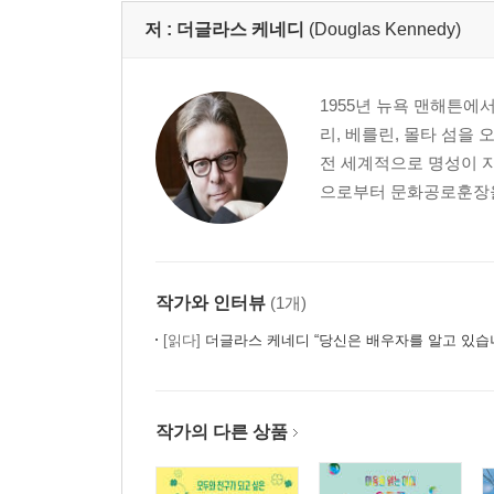
저 :
더글라스 케네디
(Douglas Kennedy)
1955년 뉴욕 맨해튼에
리, 베를린, 몰타 섬을
전 세계적으로 명성이 
으로부터 문화공로훈장을 
작가와 인터뷰
(1개)
[읽다]
더글라스 케네디 “당신은 배우자를 알고 있습
작가의 다른 상품