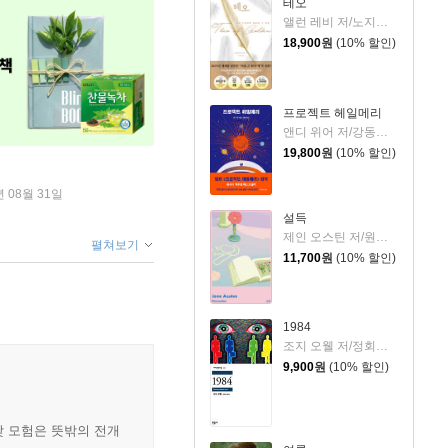
테오
앨런 레비 저/노지양 역
18,900
원
(10% 할인)
프로젝트 헤일메리
앤디 위어 저/강동혁 역
19,800
원
(10% 할인)
년 08월 31일
설득
제인 오스틴 저/원영선,전신화 공역
펼쳐보기
11,700
원
(10% 할인)
1984
조지 오웰 저/정회성 역
9,900
원
(10% 할인)
갖 모험은 뜻밖의 전개