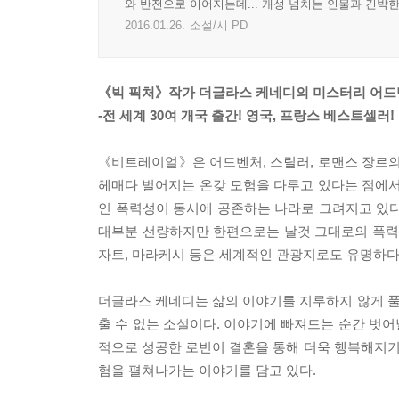
와 반전으로 이어지는데... 개성 넘치는 인물과 긴박
2016.01.26.
소설/시 PD
《빅 픽처》작가 더글라스 케네디의 미스터리 어드
-전 세계 30여 개국 출간! 영국, 프랑스 베스트셀러!
《비트레이얼》은 어드벤처, 스릴러, 로맨스 장르의
헤매다 벌어지는 온갖 모험을 다루고 있다는 점에
인 폭력성이 동시에 공존하는 나라로 그려지고 있다
대부분 선량하지만 한편으로는 날것 그대로의 폭력성
자트, 마라케시 등은 세계적인 관광지로도 유명하다
더글라스 케네디는 삶의 이야기를 지루하지 않게 
출 수 없는 소설이다. 이야기에 빠져드는 순간 벗
적으로 성공한 로빈이 결혼을 통해 더욱 행복해지
험을 펼쳐나가는 이야기를 담고 있다.