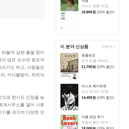
여름
이디스 워튼 저/김욱동 역
10,800
원
(10% 할인)
이 분야 신상품
더보기
 떠돌며 남편 폴을 찾아
동물농장
묻지 않은 순수와 원초적
조지 오웰 저/리터링크 역
껴지기도 하고, 사람들은
11,700
원
(10% 할인)
라, 카사블랑카, 와르자
라스트 화이트맨
모신 하미드 저/권상미 역
전으로 한시도 긴장을 늦
14,400
원
(10% 할인)
 회계사무소를 열어 사회
위기를 겪으며 다양한 모
여름 편집 후기
에밀리 헨리 저/이미정 역
18,000
원
(10% 할인)