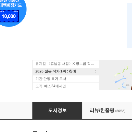
뮤지컬 〈휴남동 서점〉X 황보름 작가 북토크
2026 젊은 작가 1위 : 청예
기간 한정 특가 도서
오직, 예스24에서만
비트레이얼
도서정보
리뷰/한줄평
(56/38)