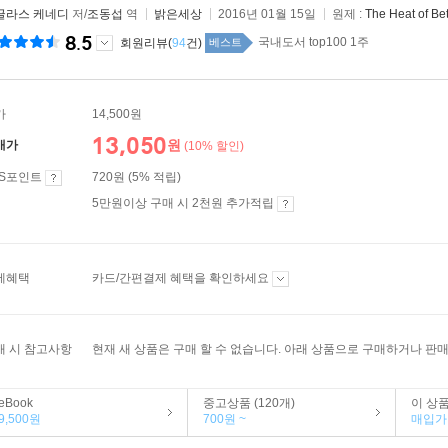
글라스 케네디
저/
조동섭
역
밝은세상
2016년 01월 15일
원제 :
The Heat of Be
8.5
국내도서 top100 1주
회원리뷰(
94
건)
베스트
가
14,500원
13,050
원
매가
(10% 할인)
ES포인트
720원 (5% 적립)
5만원이상 구매 시 2천원 추가적립
제혜택
카드/간편결제 혜택을 확인하세요
매 시 참고사항
현재 새 상품은 구매 할 수 없습니다. 아래 상품으로 구매하거나 판매
eBook
중고상품 (120개)
이 상
9,500원
700원 ~
매입가 