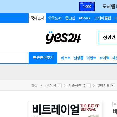
국내도서
외국도서
중고샵
eBook
크레마클럽
C
빠른분야찾기
베스트
신상품
이벤트
바이백
매
웰컴
국내도서
소설/시/희곡
영미소설
소