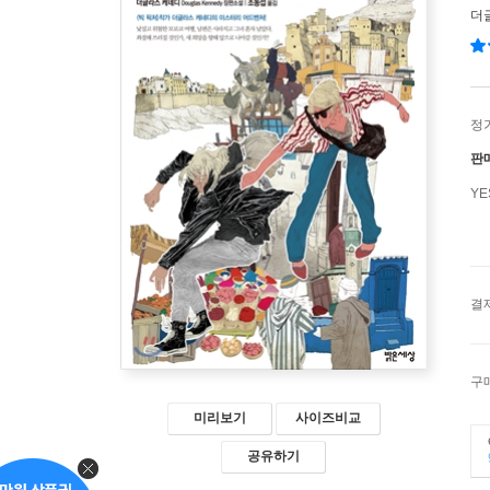
더
정
판
Y
결
구
미리보기
사이즈비교
공유하기