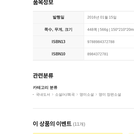
품목정보
발행일
2016년 01월 15일
쪽수, 무게, 크기
448쪽 | 566g | 150*210*20
ISBN13
9788984372788
ISBN10
8984372781
관련분류
카테고리 분류
국내도서
소설/시/희곡
영미소설
영미 장편소설
이 상품의 이벤트
(11개)