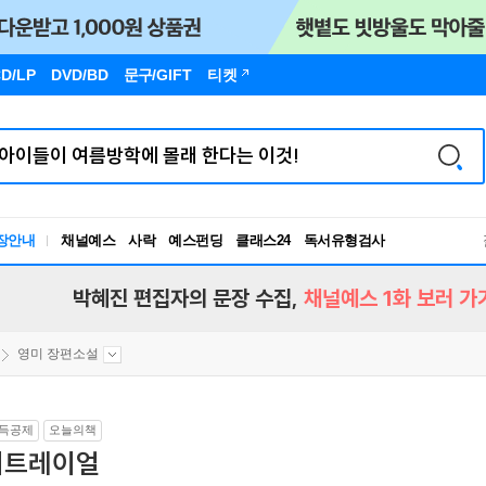
D/LP
DVD/BD
문구
/GIFT
티켓
장안내
채널예스
사락
예스펀딩
클래스24
독서유형검사
RBTI Lab
독서유형검사
박혜진 편집자의 문장 수집,
채널예스 1화 보러 가
영미 장편소설
득공제
오늘의책
비트레이얼