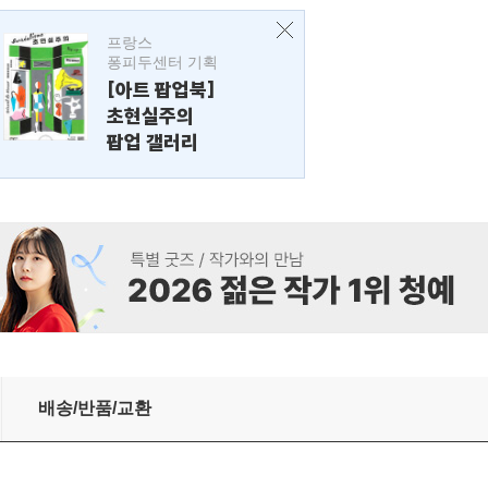
프랑스
퐁피두센터 기획
[아트 팝업북]
초현실주의
팝업 갤러리
배송/반품/교환