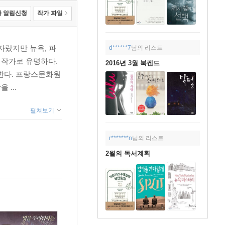
 알림신청
작가 파일
자랐지만 뉴욕, 파
d******7
님의 리스트
 작가로 유명하다.
2016년 3월 북켄드
한다. 프랑스문화원
...
펼쳐보기
r*******n
님의 리스트
2월의 독서계획