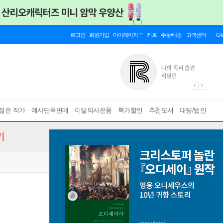
로그인
회원가입
마이페이지
카트
주문/배송
고객센터
Gl
젊은 작가
예사단독판매
이달의사은품
특가할인
추천도서
대량/법인
기