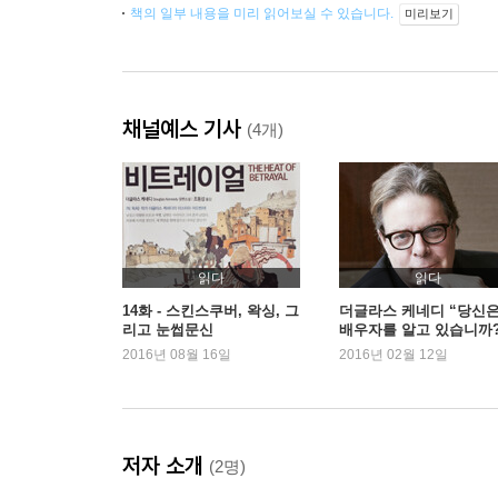
책의 일부 내용을 미리 읽어보실 수 있습니다.
미리보기
채널예스 기사
(4개)
읽다
읽다
14화 - 스킨스쿠버, 왁싱, 그
더글라스 케네디 “당신
리고 눈썹문신
배우자를 알고 있습니까?
2016년 08월 16일
2016년 02월 12일
저자 소개
(2명)