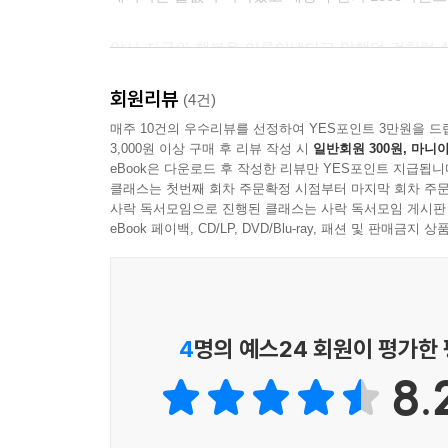
앞서 지금의 행복을 이루어냈다고 말했던 것처럼 
《커피타는 고양이》(책들의정원 刊)의 저자와 카페
회원리뷰
덤벼들었던 고양이는 어느새 사람의 무릎 위를 찾게 
(4건)
알고서 다른 고양이에게 먹이를 내어줄 줄 알게
매주 10건의 우수리뷰를 선정하여 YES포인트 3만원을 드
3,000원 이상 구매 후 리뷰 작성 시
일반회원 300원, 마니아
골골송을 마음껏 부르게 되었다. 사람이 고양이에
eBook은 다운로드 후 작성한 리뷰만 YES포인트 지급됩니
확신이 생긴 것이다.
클래스는 첫번째 회차 주문확정 시점부터 마지막 회차 주문
사락 독서모임으로 진행된 클래스는 사락 독서모임 게시판
이 책은 [커피타는 고양이]들을 만나 인생이 송
eBook 페이백, CD/LP, DVD/Blu-ray, 패션 및 판매금
하다. 그만큼 고양이들의 이야기가 책 전반에 걸
점이 몇 가지 있다고 말한다. 첫째, 세상에 ‘원래
둘째, 돌아서면 보고 싶고 왠지 데려와야 할 것
[커피타는 고양이] 카페가 언젠가는 없어져야 한다
4
명의 예스24 회원이 평가한
사실을 인정하는 것이기 때문이다. 공존이 무엇인지를
8.