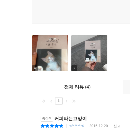
4
2
전체 리뷰
(4)
1
커피타는고양이
종이책
m*******4
2015-12-20
신고
|
|
|