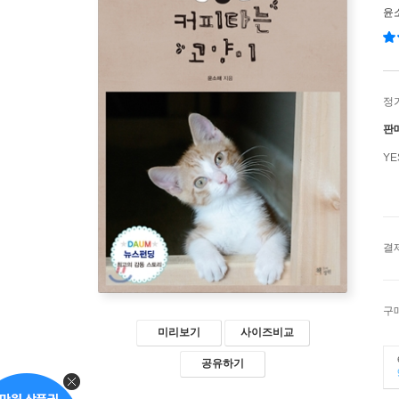
윤
정
판
Y
결
구
미리보기
사이즈비교
공유하기