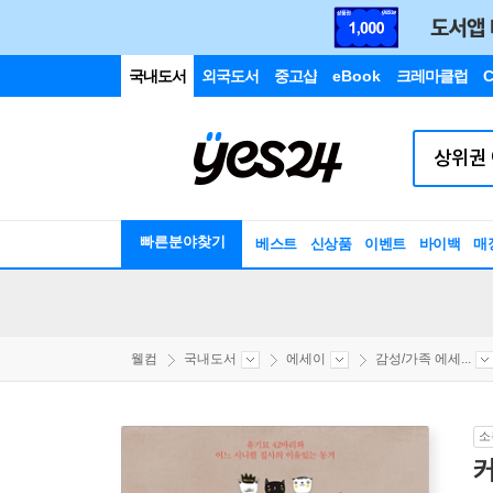
국내도서
외국도서
중고샵
eBook
크레마클럽
C
빠른분야찾기
베스트
신상품
이벤트
바이백
매
웰컴
국내도서
에세이
감성/가족 에세...
소