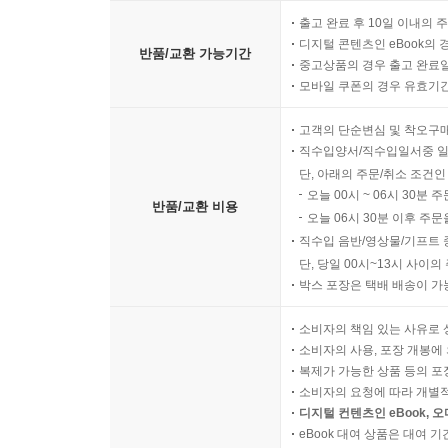
출고 완료 후 10일 이내의 
디지털 콘텐츠인 eBook의 
반품/교환 가능기간
중고상품의 경우 출고 완료일
모바일 쿠폰의 경우 유효기간(
고객의 단순변심 및 착오구
직수입양서/직수입일서중 일
단, 아래의 주문/취소 조건인
오늘 00시 ~ 06시 30분 
반품/교환 비용
오늘 06시 30분 이후 주문
직수입 음반/영상물/기프트 
단, 당일 00시~13시 사이
박스 포장은 택배 배송이 가
소비자의 책임 있는 사유로 
소비자의 사용, 포장 개봉에 
복제가 가능한 상품 등의 포장을 
소비자의 요청에 따라 개별
디지털 컨텐츠인 eBook, 
eBook 대여 상품은 대여 기