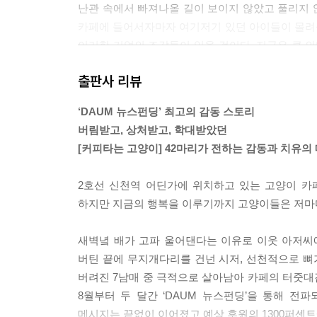
난관 속에서 빠져나올 길이 보이지 않았고 풀리지 않
카페에 들어서자마자 여기저기 있던 아이들이 몰려들었
이러한 기억의 조각들이 있을 것이다. 지금은 큰 의
양이]의 시작이 존재하고 있다. 그때는 몰랐던 지금의
출판사 리뷰
29
‘DAUM 뉴스펀딩’ 최고의 감동 스토리
지금의 [커피타는 고양이]는 수천 명의 응원과 수백
버림받고, 상처받고, 학대받았던
간 속에서 많은 사람의 진심어린 마음을 담보로, 나
[커피타는 고양이] 42마리가 전하는 감동과 치유의
눈앞에 실제로 펼쳐지고 있었다. 많은 일들을 낱낱이 겪
2호선 신천역 어딘가에 위치하고 있는 고양이 카
새끼고양이 때 들어와 성묘가 되어가는 막둥이들을 
하지만 지금의 행복을 이루기까지 고양이들은 저마
시절에 느꼈던 것을 기억하고 스스로가 새끼 때 느꼈
어오는 막내에게 어미 고양이 또는 보호자가 할 법
새벽녘 배가 고파 울어댄다는 이유로 이웃 아저씨
준다. 사람들의 관심을 받는 막내 자리를 서슴없
버틴 끝에 무지개다리를 건넌 시저, 선천적으로 뼈
우곤 한다.
버려진 7남매 중 극적으로 살아남아 카페의 터줏대감
8월부터 두 달간 ‘DAUM 뉴스펀딩’을 통해 전
--- p.191
메시지는 끝없이 이어졌고 예상 후원의 1300퍼센