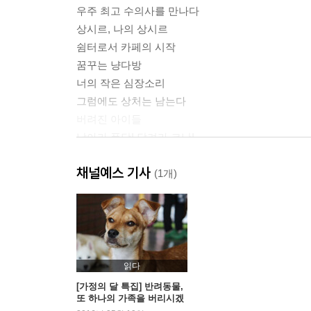
우주 최고 수의사를 만나다
상시르, 나의 상시르
쉼터로서 카페의 시작
꿈꾸는 냥다방
너의 작은 심장소리
그럼에도 상처는 남는다
버려진 아이들
날아라 퐁당! 달려라 코난!
진심은 반드시 닿는다
채널예스 기사
그만두기 위해 운영하는 카페
(1개)
Special Thanks to
[커피타는 고양이]를 지켜주시는 고마운 분들에게
읽다
[가정의 달 특집] 반려동물,
또 하나의 가족을 버리시겠
습니까?