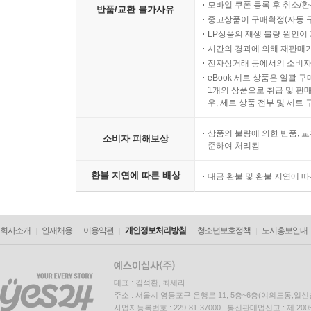
모바일 쿠폰 등록 후 취소/환
반품/교환 불가사유
중고상품이 구매확정(자동 
LP상품의 재생 불량 원인이 기
시간의 경과에 의해 재판매가
전자상거래 등에서의 소비자
eBook 세트 상품은 일괄 
1개의 상품으로 취급 및 판매
우, 세트 상품 전부 및 세트
상품의 불량에 의한 반품, 교
소비자 피해보상
준하여 처리됨
환불 지연에 따른 배상
대금 환불 및 환불 지연에 
회사소개
인재채용
이용약관
개인정보처리방침
청소년보호정책
도서홍보안내
대표 : 김석환, 최세라
주소 : 서울시 영등포구 은행로 11, 5층~6층(여의도동,일신
사업자등록번호 : 229-81-37000 통신판매업신고 : 제 200