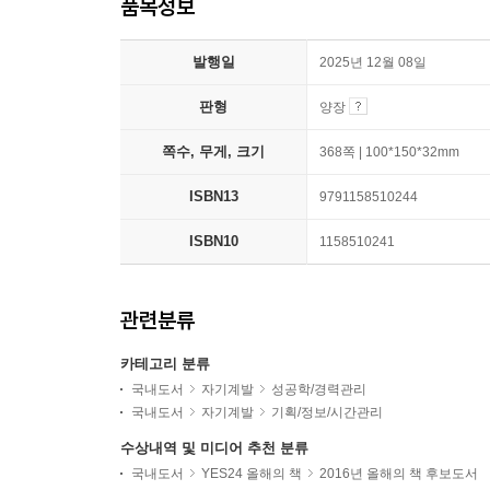
품목정보
발행일
2025년 12월 08일
판형
양장
쪽수, 무게, 크기
368쪽 | 100*150*32mm
ISBN13
9791158510244
ISBN10
1158510241
관련분류
카테고리 분류
국내도서
자기계발
성공학/경력관리
국내도서
자기계발
기획/정보/시간관리
수상내역 및 미디어 추천 분류
국내도서
YES24 올해의 책
2016년 올해의 책 후보도서