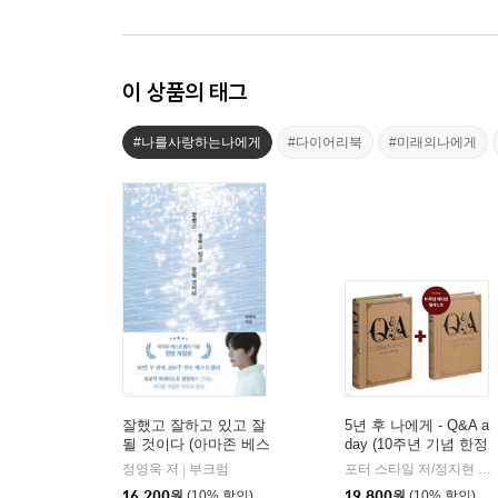
이 상품의 태그
#나를사랑하는나에게
#다이어리북
#미래의나에게
잘했고 잘하고 있고 잘
5년 후 나에게 - Q&A a
될 것이다 (아마존 베스
day (10주년 기념 한정
트셀러 기념 전면 개정
판 필사 노트 세트)
정영욱 저
부크럼
포터 스타일 저/정지현 역
|
|
판)
16,200
원
(10% 할인)
19,800
원
(10% 할인)