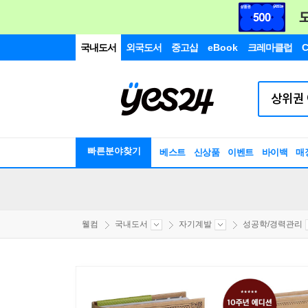
국내도서
외국도서
중고샵
eBook
크레마클럽
C
빠른분야찾기
베스트
신상품
이벤트
바이백
매
웰컴
국내도서
자기계발
성공학/경력관리