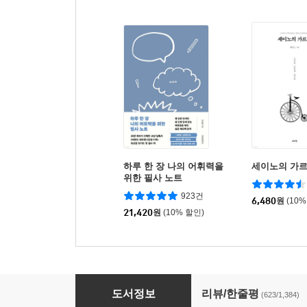
하루 한 장 나의 어휘력을
세이노의 가
위한 필사 노트
923건
6,480
원
(10%
21,420
원
(10% 할인)
5년 후 나에게 - Q&A a day (10주년 기념 한정
도서정보
리뷰/한줄평
(623/1,384)