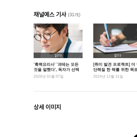
채널예스 기사
(31개)
읽다
읽다
'흑백요리사' '괴테는 모든
[취미 발견 프로젝트] 더
것을 말했다', 독자가 선택
단해질 한 해를 위한 목
한 2026 새해 첫 책은? | 예
세우기
2026년 01월 07일
2024년 12월 31일
스24
상세 이미지