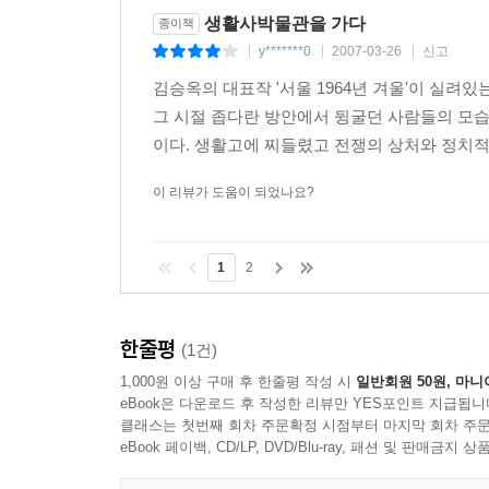
생활사박물관을 가다
종이책
y*******0
2007-03-26
신고
|
|
|
김승옥의 대표작 '서울 1964년 겨울'이 실려
그 시절 좁다란 방안에서 뒹굴던 사람들의 모
이다. 생활고에 찌들렸고 전쟁의 상처와 정치적
이 리뷰가 도움이 되었나요?
1
2
한줄평
(1건)
1,000원 이상 구매 후 한줄평 작성 시
일반회원 50원, 마니
eBook은 다운로드 후 작성한 리뷰만 YES포인트 지급됩니
클래스는 첫번째 회차 주문확정 시점부터 마지막 회차 주문
eBook 페이백, CD/LP, DVD/Blu-ray, 패션 및 판매금