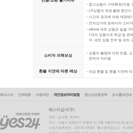
반품/교환 불가사유
중고상품이 구매확정(자동 
LP상품의 재생 불량 원인이 기
시간의 경과에 의해 재판매가
전자상거래 등에서의 소비자
eBook 세트 상품은 일괄 
1개의 상품으로 취급 및 판매
우, 세트 상품 전부 및 세트
상품의 불량에 의한 반품, 교
소비자 피해보상
준하여 처리됨
환불 지연에 따른 배상
대금 환불 및 환불 지연에 
회사소개
인재채용
이용약관
개인정보처리방침
청소년보호정책
도서홍보안내
대표 : 김석환, 최세라
주소 : 서울시 영등포구 은행로 11, 5층~6층(여의도동,일신
사업자등록번호 : 229-81-37000 통신판매업신고 : 제 200
이메일 : yes24help@yes24.com 호스팅 서비스사업자 :