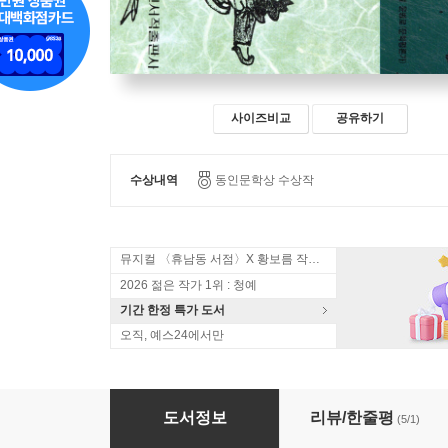
사이즈비교
공유하기
수상내역
동인문학상 수상작
뮤지컬 〈휴남동 서점〉X 황보름 작가 북토크
2026 젊은 작가 1위 : 청예
기간 한정 특가 도서
오직, 예스24에서만
서울 1964년 겨울
도서정보
리뷰/한줄평
(5/1)