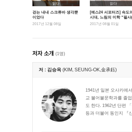
읽다
읽다
걷는 내내 스크류바 생각뿐
[예스24 서포터즈] 속도
이었다
시대, 느림의 미학 “필사
寫)”
2017년 12월 08일
2017년 08월 01일
저자 소개
(1명)
저 :
김승옥
(KIM, SEUNG-OK,金承鈺)
1941년 일본 오사카에
교 불어불문학과를 졸업하
도 한다. 1962년 단
등과 더불어 동인지 『산