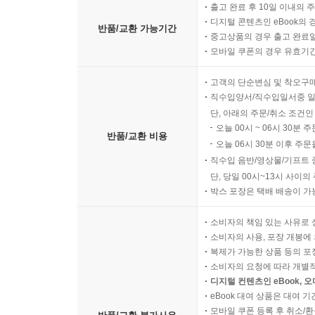
출고 완료 후 10일 이내의 
디지털 콘텐츠인 eBook의 
반품/교환 가능기간
중고상품의 경우 출고 완료일
모바일 쿠폰의 경우 유효기간(
고객의 단순변심 및 착오구
직수입양서/직수입일서중 일
단, 아래의 주문/취소 조건인
오늘 00시 ~ 06시 30분 
반품/교환 비용
오늘 06시 30분 이후 주문
직수입 음반/영상물/기프트 
단, 당일 00시~13시 사이
박스 포장은 택배 배송이 가
소비자의 책임 있는 사유로 
소비자의 사용, 포장 개봉에 
복제가 가능한 상품 등의 포장을 
소비자의 요청에 따라 개별
디지털 컨텐츠인 eBook, 
eBook 대여 상품은 대여 기
모바일 쿠폰 등록 후 취소/환