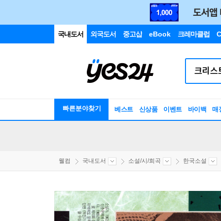
국내도서
외국도서
중고샵
eBook
크레마클럽
C
빠른분야찾기
베스트
신상품
이벤트
바이백
매
웰컴
국내도서
소설/시/희곡
한국소설