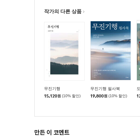
작가의 다른 상품
무진기행
무진기행 필사북
도
15,120
원
(10% 할인)
19,800
원
(10% 할인)
1
만든 이 코멘트