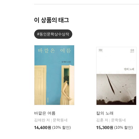
이 상품의 태그
#동인문학상수상작
바깥은 여름
칼의 노래
김애란 저
문학동네
김훈 저
문학동네
|
|
14,400
원
(10% 할인)
15,300
원
(10% 할인)