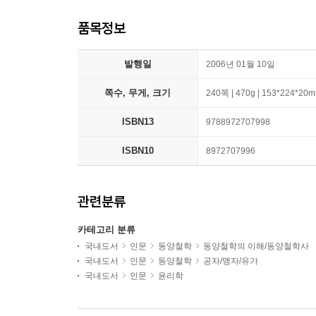
품목정보
발행일
2006년 01월 10일
쪽수, 무게, 크기
240쪽 | 470g | 153*224*20
ISBN13
9788972707998
ISBN10
8972707996
관련분류
카테고리 분류
국내도서
인문
동양철학
동양철학의 이해/동양철학사
국내도서
인문
동양철학
공자/맹자/유가
국내도서
인문
윤리학