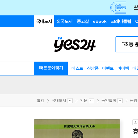
국내도서
외국도서
중고샵
eBook
크레마클럽
C
빠른분야찾기
베스트
신상품
이벤트
바이백
매
웰컴
국내도서
인문
동양철학
동양
소