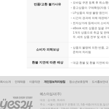
모바일 쿠폰 등록 후 취소/환
반품/교환 불가사유
중고상품이 구매확정(자동 
LP상품의 재생 불량 원인이 기
시간의 경과에 의해 재판매가
전자상거래 등에서의 소비자
eBook 세트 상품은 일괄 
1개의 상품으로 취급 및 판매
우, 세트 상품 전부 및 세트
상품의 불량에 의한 반품, 교
소비자 피해보상
준하여 처리됨
환불 지연에 따른 배상
대금 환불 및 환불 지연에 
회사소개
인재채용
이용약관
개인정보처리방침
청소년보호정책
도서홍보안내
대표 : 김석환, 최세라
주소 : 서울시 영등포구 은행로 11, 5층~6층(여의도동,일신
사업자등록번호 : 229-81-37000 통신판매업신고 : 제 200