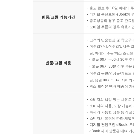
출고 완료 후 10일 이내의 
디지털 콘텐츠인 eBook의 
반품/교환 가능기간
중고상품의 경우 출고 완료일
모바일 쿠폰의 경우 유효기간(
고객의 단순변심 및 착오구
직수입양서/직수입일서중 일
단, 아래의 주문/취소 조건인
오늘 00시 ~ 06시 30분 
반품/교환 비용
오늘 06시 30분 이후 주문
직수입 음반/영상물/기프트 
단, 당일 00시~13시 사이
박스 포장은 택배 배송이 가
소비자의 책임 있는 사유로 
소비자의 사용, 포장 개봉에 
복제가 가능한 상품 등의 포장을 
소비자의 요청에 따라 개별
디지털 컨텐츠인 eBook, 
eBook 대여 상품은 대여 기