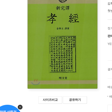
김
첫
정
판
Y
결
배
배
사이즈비교
공유하기