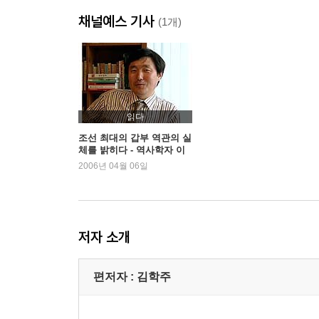
채널예스 기사
(1개)
읽다
조선 최대의 갑부 역관의 실
체를 밝히다 - 역사학자 이
덕일
2006년 04월 06일
저자 소개
편저자 : 김학주