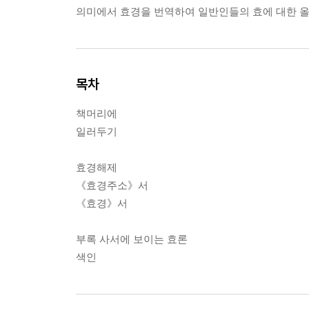
의미에서 효경을 번역하여 일반인들의 효에 대한 올
목차
책머리에
일러두기
효경해제
《효경주소》서
《효경》서
부록 사서에 보이는 효론
색인