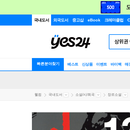
국내도서
외국도서
중고샵
eBook
크레마클럽
C
빠른분야찾기
베스트
신상품
이벤트
바이백
매
웰컴
국내도서
소설/시/희곡
장르소설