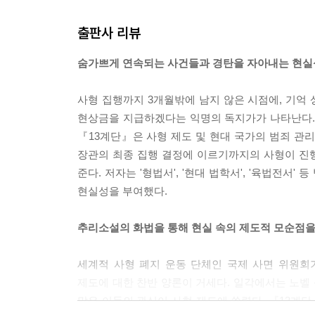
"나도 둘이나 죽였어."
준이치는 귀를 의심하며 난고를 쳐다보았다.
출판사 리뷰
"네?"
"나도 이 손으로 사람을 둘이나 죽였다니까."
숨가쁘게 연속되는 사건들과 경탄을 자아내는 현실
준이치는 난고의 말이 이해가 되지 않았다. 농담인가
때 매일 밤 신음하는 난고의 목소리가 들려오는 거 
사형 집행까지 3개월밖에 남지 않은 시점에, 기억
"무슨 뜻입니까?"
현상금을 지급하겠다는 익명의 독지가가 나타난다.
"사형 집행."
『13계단』은 사형 제도 및 현대 국가의 범죄 관
난고는 시선을 떨구었다.
장관의 최종 집행 결정에 이르기까지의 사형이 진
"그건 교도관의 업무였어."
준다. 저자는 '형법서', '현대 법학서', '육법전
현실성을 부여했다.
---p.156~7
추리소설의 화법을 통해 현실 속의 제도적 모순점을
세계적 사형 폐지 운동 단체인 국제 사면 위원회가
제도에 대한 찬반 양론이 거세다. 일각에서는 노벨
많은 이들의 관심이 사형 제도에 쏠렸다. 『13계