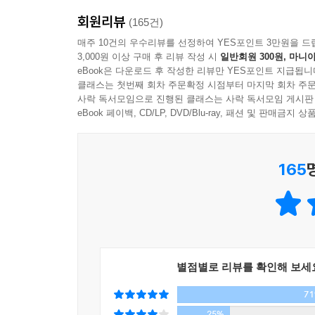
사법 제도가 일본과 흡사한 한국 독자들에게도 낯설
회원리뷰
(165건)
살인자가 죄를 뉘우치면 형량을 줄여 주는 ‘개
매주 10건의 우수리뷰를 선정하여 YES포인트 3만원을 드
3,000원 이상 구매 후 리뷰 작성 시
일반회원 300원, 마니아
피의자가 진실로 뉘우치는지 알 수 없어도, ‘뉘우침
eBook은 다운로드 후 작성한 리뷰만 YES포인트 지급됩니
뉘우칠 수도 없다.
클래스는 첫번째 회차 주문확정 시점부터 마지막 회차 주문
피해자의 가족이 범인을 용서해도 그것은 형 집행에
사락 독서모임으로 진행된 클래스는 사락 독서모임 게시판
재판을 거치며 살아남는데, 한두 명을 살해한 살인
eBook 페이백, CD/LP, DVD/Blu-ray, 패션 및 판매금
진부가 아니라 개각 등의 정치적 고려나 여론의 
진범을 공범자로 몰아가는 실태 등 실제로 사형 제
165
범죄 관리 시스템에 대해서도 생생한 관찰이 이
행위나, 작은 범죄가 언론의 확대 해석에 의해 부
리얼리티를 살린 사형 집행 과정
별점별로 리뷰를 확인해 보세
7
『13계단』에서는 두 차례의 집행 과정을 교도관 
소리에 발작을 일으키는 사형수나, 사형수의 죽음에 
25%