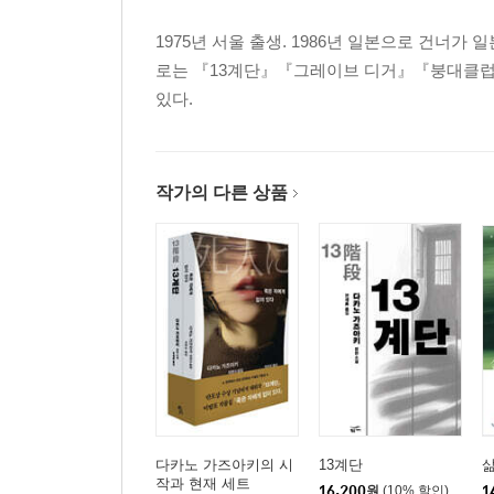
1975년 서울 출생. 1986년 일본으로 건너가
로는 『13계단』『그레이브 디거』『붕대클럽
있다.
작가의 다른 상품
다카노 가즈아키의 시
13계단
삶
작과 현재 세트
16,200
원
(10% 할인)
1