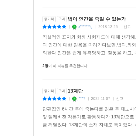
법이 인간을 죽일 수 있는가
종이책
구매
e*******g
2018-12-25
신고
|
|
|
직설적인 표지와 함께 사형제도에 대해 생각해
과 인간에 대한 믿음을 따라가다보면.법과,죄와
의한다.인간은 쉽게 유혹당하고, 잘못을 하고,
2명
이 이 리뷰를 추천합니다.
13계단
종이책
구매
j***7
2022-11-07
신고
|
|
|
단편집인 6시간 후에 죽는다를 읽은 후 제노사
및 텔레비전 각본가로 활동하다가 13계단으로 
금 깨달았다. 13계단의 소재 자체도 특이했다.