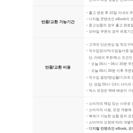
출고 완료 후 10일 이내의 
디지털 콘텐츠인 eBook의 
반품/교환 가능기간
중고상품의 경우 출고 완료일
모바일 쿠폰의 경우 유효기간(
고객의 단순변심 및 착오구
직수입양서/직수입일서중 일
단, 아래의 주문/취소 조건인
오늘 00시 ~ 06시 30분 
반품/교환 비용
오늘 06시 30분 이후 주문
직수입 음반/영상물/기프트 
단, 당일 00시~13시 사이
박스 포장은 택배 배송이 가
소비자의 책임 있는 사유로 
소비자의 사용, 포장 개봉에 
복제가 가능한 상품 등의 포장을 
소비자의 요청에 따라 개별
디지털 컨텐츠인 eBook, 