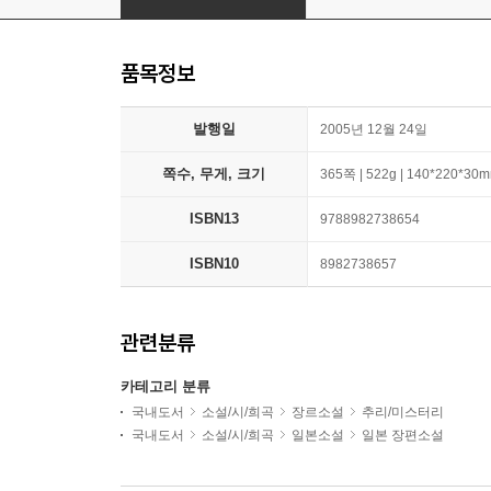
품목정보
발행일
2005년 12월 24일
쪽수, 무게, 크기
365쪽 | 522g | 140*220*30
ISBN13
9788982738654
ISBN10
8982738657
관련분류
카테고리 분류
국내도서
소설/시/희곡
장르소설
추리/미스터리
국내도서
소설/시/희곡
일본소설
일본 장편소설