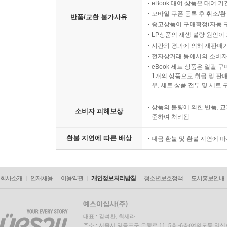
eBook 대여 상품은 대여 기
모바일 쿠폰 등록 후 취소/환
반품/교환 불가사유
중고상품이 구매확정(자동 
LP상품의 재생 불량 원인이 기
시간의 경과에 의해 재판매가
전자상거래 등에서의 소비자
eBook 세트 상품은 일괄 
1개의 상품으로 취급 및 판매
우, 세트 상품 전부 및 세트
상품의 불량에 의한 반품, 교
소비자 피해보상
준하여 처리됨
환불 지연에 따른 배상
대금 환불 및 환불 지연에 
회사소개
인재채용
이용약관
개인정보처리방침
청소년보호정책
도서홍보안내
대표 : 김석환, 최세라
주소 : 서울시 영등포구 은행로 11, 5층~6층(여의도동,일신