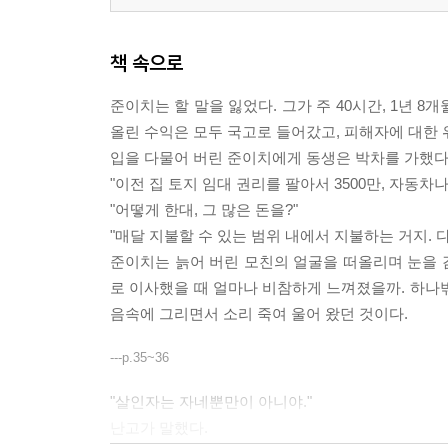
책 속으로
준이치는 할 말을 잃었다. 그가 주 40시간, 1년 
올린 수익은 모두 국고로 들어갔고, 피해자에 대한 
입을 다물어 버린 준이치에게 동생은 박차를 가했다
"이전 집 토지 임대 권리를 팔아서 3500만, 자동차나,
"어떻게 한대, 그 많은 돈을?"
"매달 지불할 수 있는 범위 내에서 지불하는 거지. 
준이치는 늙어 버린 모친의 얼굴을 떠올리며 눈을 
로 이사했을 때 얼마나 비참하게 느껴졌을까. 하나
음속에 그리면서 소리 죽여 울어 왔던 것이다.
---p.35~36
"살인자는 자네뿐만이 아니야."
난고가 말했다.