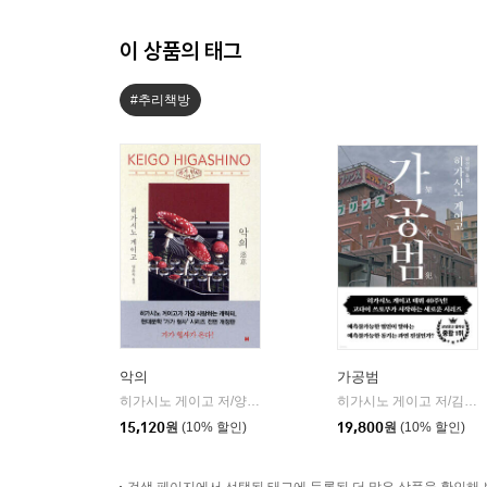
이 상품의 태그
#추리책방
악의
가공범
히가시노 게이고 저/양윤옥 역
현대문학
히가시노 게이고 저/김선영 역
|
15,120
원
(10% 할인)
19,800
원
(10% 할인)