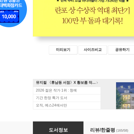
미리보기
사이즈비교
공유하기
뮤지컬 〈휴남동 서점〉X 황보름 작가 북토크
2026 젊은 작가 1위 : 청예
기간 한정 특가 도서
오직, 예스24에서만
13계단
도서정보
리뷰/한줄평
(165/58)