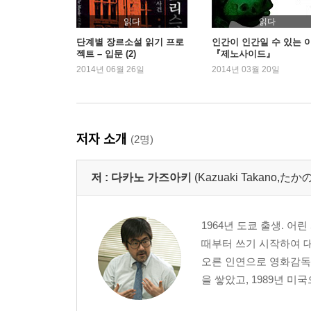
읽다
읽다
단계별 장르소설 읽기 프로
인간이 인간일 수 있는 
젝트 – 입문 (2)
『제노사이드』
2014년 06월 26일
2014년 03월 20일
저자 소개
(2명)
저 :
다카노 가즈아키
(Kazuaki Takano,
1964년 도쿄 출생. 
때부터 쓰기 시작하여 
오른 인연으로 영화감독 
을 쌓았고, 1989년 미