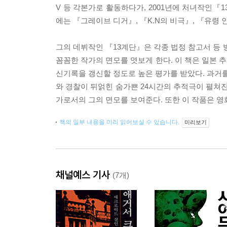
V 등 각본가로 활동하다가, 2001년에 처녀작인『
에는 『그레이브 디거』, 『K.N의 비극』, 『유령 
그의 데뷔작인 『13계단』은 각종 법정 참고서 등
꼼꼼한 작가의 면모를 엿보게 한다. 이 책은 일본 
신기록을 갱신할 정도로 높은 평가를 받았다. 과거를
와 경찰이 뒤얽힌 숨가쁜 24시간의 추적극이 펼쳐진
가로서의 그의 면모를 보여준다. 또한 이 작품은 영
책의 일부 내용을 미리 읽어보실 수 있습니다.
미리보기
채널예스 기사
(7개)