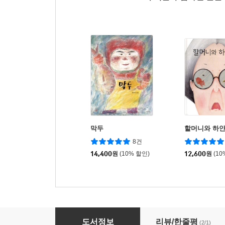
막두
할머니와 하얀
8건
14,400
원
(10% 할인)
12,600
원
(10
미영이
도서정보
리뷰/한줄평
(2/1)