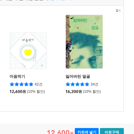
1
/4
마음먹기
잃어버린 얼굴
42건
34건
12,600
원
(10% 할인)
16,200
원
(10% 할인)
12,600
카트에 넣기
바로구매
원