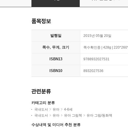
품목정보
발행일
2015년 05월 20일
쪽수, 무게, 크기
쪽수확인중 | 428g | 220*26
ISBN13
9788932027531
ISBN10
8932027536
관련분류
카테고리 분류
국내도서
유아
4-6세
국내도서
유아
유아 그림책
유아 그림/동화책
수상내역 및 미디어 추천 분류