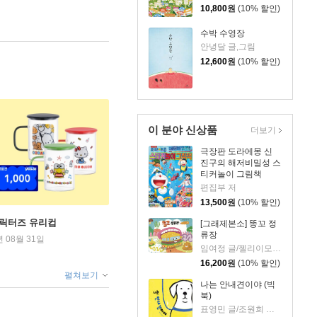
10,800
원
(10% 할인)
수박 수영장
안녕달 글,그림
12,600
원
(10% 할인)
이 분야 신상품
더보기
극장판 도라에몽 신
진구의 해저비밀성 스
티커놀이 그림책
편집부 저
13,500
원
(10% 할인)
캐릭터즈 유리컵
[그래제본소] 똥꼬 정
류장
년 08월 31일
임여정 글/젤리이모 그림
16,200
원
(10% 할인)
펼쳐보기
나는 안내견이야 (빅
북)
표영민 글/조원희 그림