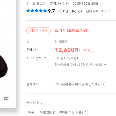
전미화
글그림
문학과지성사
2015년 05월 20일
9.7
회원리뷰(
3
건)
판매지수 198
스티커 (포인트 차감)
구매혜택
정가
14,000원
12,600
원
판매가
(10% 할인)
YES포인트
140원 (1% 적립)
5만원이상 구매 시 2천원 추가적립
결제혜택
카드/간편결제 혜택을 확인하세요
배송안내
배송비 : 유료 (도서 15,000원 이상 무료)