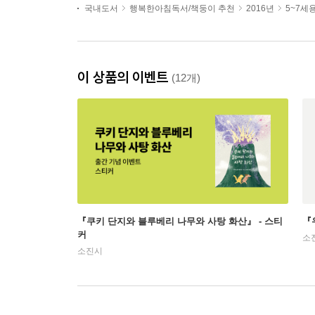
국내도서
행복한아침독서/책둥이 추천
2016년
5~7세
이 상품의 이벤트
(12개)
『쿠키 단지와 블루베리 나무와 사탕 화산』 - 스티
『
커
소
소진시