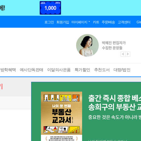
로그인
회원가입
마이페이지
카트
주문/배송
고객센터
Gl
름방학혜택
예사단독판매
이달의사은품
특가할인
추천도서
대량/법인
기