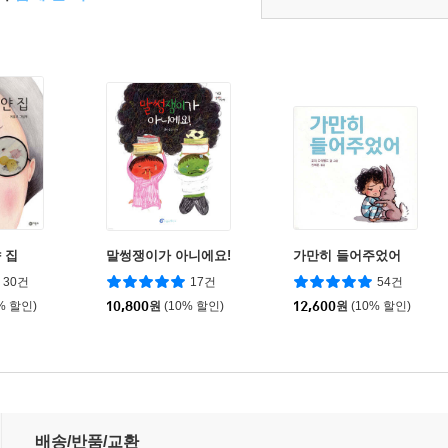
 집
말썽쟁이가 아니에요!
가만히 들어주었어
30건
17건
54건
% 할인)
10,800
원
(10% 할인)
12,600
원
(10% 할인)
배송/반품/교환