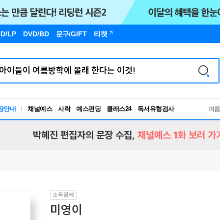
D/LP
DVD/BD
문구
/GIFT
티켓
독서유형검사
장안내
채널예스
사락
예스펀딩
클래스24
여
RBTI Lab
독서유형검사
박혜진 편집자의 문장 수집,
채널예스 1화 보러 가
소득공제
미영이