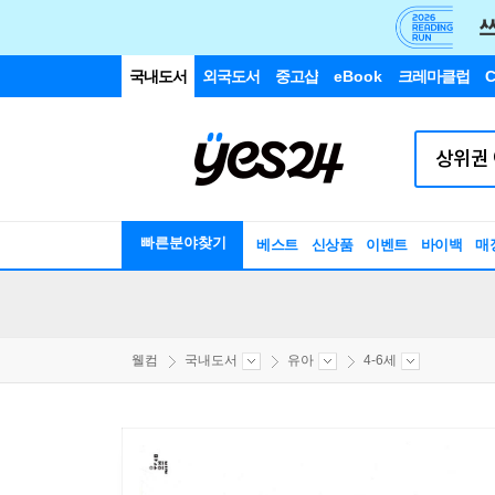
국내도서
외국도서
중고샵
eBook
크레마클럽
C
빠른분야찾기
베스트
신상품
이벤트
바이백
매
웰컴
국내도서
유아
4-6세