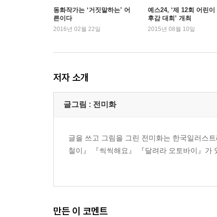
동화작가는 ‘거짓말하는’ 어
예스24, ‘제 12회 어린이
른이다
후감 대회’ 개최
2016년 02월 22일
2015년 08월 10일
저자 소개
글그림 : 전미화
글을 쓰고 그림을 그린 전미화는 한국일러스트레
철이』 『씩씩해요』 『달려라 오토바이』가 
만든 이 코멘트