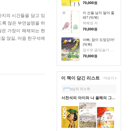
70,000
원
이 선을 넘지 말아 줄
까지의 시간들을 담고 있
래? (빅북)
도록 많은 부연설명을 하
백혜영 저
70,000
원
많은 가정이 해체되는 현
질 않길, 마음 한구석에
아빠, 잠이 도망갔어!
(빅북)
임수정 글/김슬기 그림
70,000
원
이 책이 담긴
리스트
더보기
j****y
님의 리스트
서천석의 아이와 나 올해의 그림책(2015)