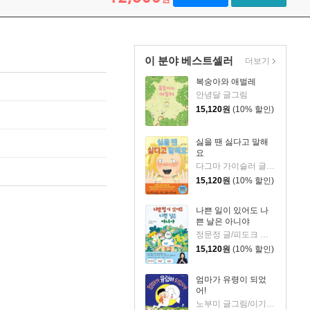
이 분야 베스트셀러
더보기
복숭아와 애벌레
안녕달 글그림
15,120
원
(10% 할인)
싫을 땐 싫다고 말해
요
다그마 가이슬러 글/박소영 역
15,120
원
(10% 할인)
나쁜 일이 있어도 나
쁜 날은 아니야
정문정 글/피도크 그림/천근아 감수
15,120
원
(10% 할인)
엄마가 유령이 되었
어!
노부미 글그림/이기웅 역