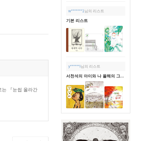
w*******1
님의 리스트
기본 리스트
y******i
님의 리스트
서천석의 아이와 나 올해의 그림책(2015)
로는 『눈썹 올라간