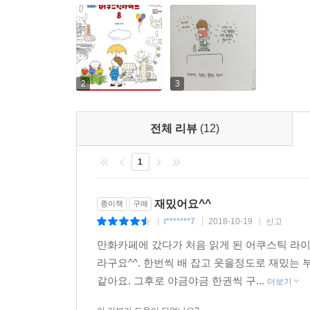
2
3
전체 리뷰
(12)
1
재밌어요^^
종이책
구매
l*******7
2018-10-19
신고
|
|
|
만화카페에 갔다가 처음 읽게 된 어쿠스틱 라이
라구요^^. 한번씩 배 잡고 웃을정도로 재밌는
같아요. 그후로 야금야금 한권씩 구...
더보기