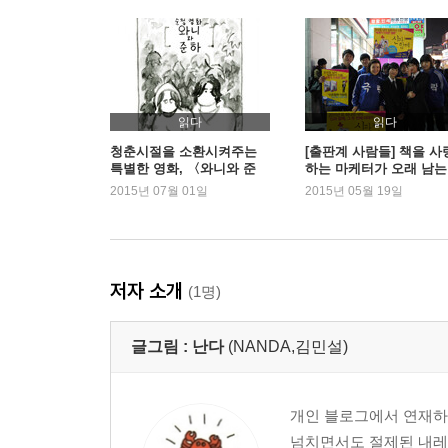
읽다
읽다
청춘시절을 소환시켜주는
[출판계 사람들] 책을 사
특별한 영화, 〈와니와 준
하는 마케터가 오래 남
하〉
2015년 07월 01일
2015년 05월 19일
저자 소개
(1명)
글그림 :
난다
(NANDA,김민설)
개인 블로그에서 연재하던
넘치면서도 절제된 내레