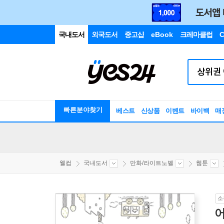
국내도서
외국도서
중고샵
eBook
크레마클럽
C
빠른분야찾기
베스트
신상품
이벤트
바이백
매
웰컴
국내도서
만화/라이트노벨
웹툰
소