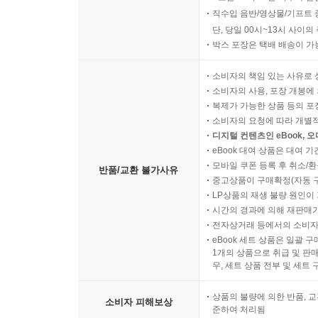
직수입 음반/영상물/기프트 
단, 당일 00시~13시 사이
박스 포장은 택배 배송이 가
소비자의 책임 있는 사유로 
소비자의 사용, 포장 개봉에 
복제가 가능한 상품 등의 포장을 
소비자의 요청에 따라 개별
디지털 컨텐츠인 eBook, 
eBook 대여 상품은 대여 기
모바일 쿠폰 등록 후 취소/환
반품/교환 불가사유
중고상품이 구매확정(자동 
LP상품의 재생 불량 원인이 기
시간의 경과에 의해 재판매가
전자상거래 등에서의 소비자
eBook 세트 상품은 일괄 
1개의 상품으로 취급 및 판매
우, 세트 상품 전부 및 세트
상품의 불량에 의한 반품, 교
소비자 피해보상
준하여 처리됨