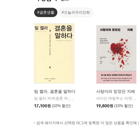
#결혼생활
#오늘의우리만화
팀 켈러, 결혼을 말하다
사랑이라 믿었던 지배
팀 켈러 저/최종훈 역
두란노
네이딘 매컬루소 저/문가람 역
|
17,100
원
(10% 할인)
19,800
원
(10% 할인)
검색 페이지에서 선택된 태그에 등록된 더 많은 상품을 확인해 