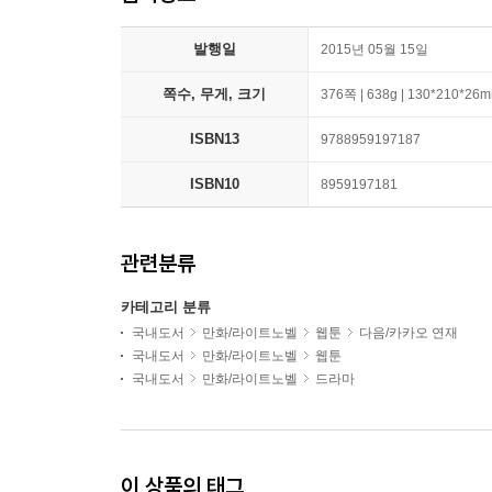
발행일
2015년 05월 15일
쪽수, 무게, 크기
376쪽 | 638g | 130*210*26
ISBN13
9788959197187
ISBN10
8959197181
관련분류
카테고리 분류
국내도서
만화/라이트노벨
웹툰
다음/카카오 연재
국내도서
만화/라이트노벨
웹툰
국내도서
만화/라이트노벨
드라마
이 상품의 태그