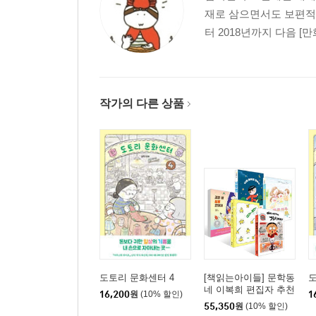
재로 삼으면서도 보편적인
터 2018년까지 다음 [
작가의 다른 상품
도토리 문화센터 4
[책읽는아이들] 문학동
도
네 이복희 편집자 추천
16,200
원
(10% 할인)
1
초등 1~2학년 세트
55,350
원
(10% 할인)