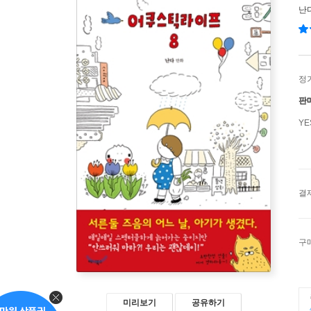
난
정
판
Y
결
구
미리보기
공유하기