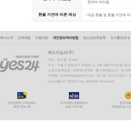
준하여 처리됨
환불 지연에 따른 배상
대금 환불 및 환불 지연에 
회사소개
인재채용
이용약관
개인정보처리방침
청소년보호정책
도서홍보안내
대표 : 김석환, 최세라
주소 : 서울시 영등포구 은행로 11, 5층~6층(여의도동,일신
사업자등록번호 : 229-81-37000 통신판매업신고 : 제 200
이메일 : yes24help@yes24.com 호스팅 서비스사업자 :
Copyright ⓒ YES24 Corp. All Rights Reserved.