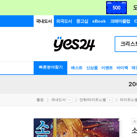
국내도서
외국도서
중고샵
eBook
크레마클럽
C
빠른분야찾기
베스트
신상품
이벤트
바이백
매
20
웰컴
국내도서
만화/라이트노벨
라이트노
소
소