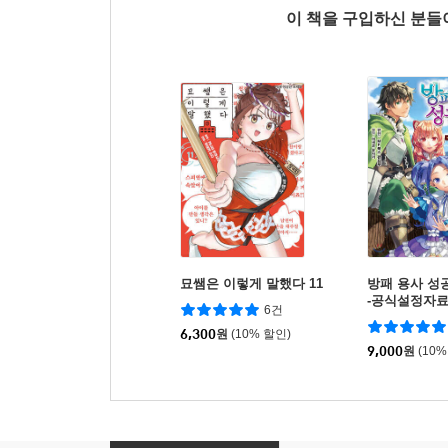
이 책을 구입하신 분
묘쌤은 이렇게 말했다 11
방패 용사 성
-공식설정자료
6건
6,300
원
(10% 할인)
9,000
원
(10%