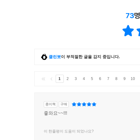
73
명
클린봇
이 부적절한 글을 감지 중입니다.
1
2
3
4
5
6
7
8
9
10
종이책
구매
좋와요~~!!!
이 한줄평이 도움이 되었나요?