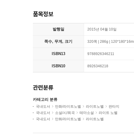
품목정보
발행일
2015년 04월 10일
쪽수, 무게, 크기
320쪽 | 286g | 120*180*16
ISBN13
9788926346211
ISBN10
8926346218
관련분류
카테고리 분류
국내도서
만화/라이트노벨
라이트노벨
판타지
국내도서
소설/시/희곡
테마소설
라이트 노벨
국내도서
만화/라이트노벨
라이트노벨