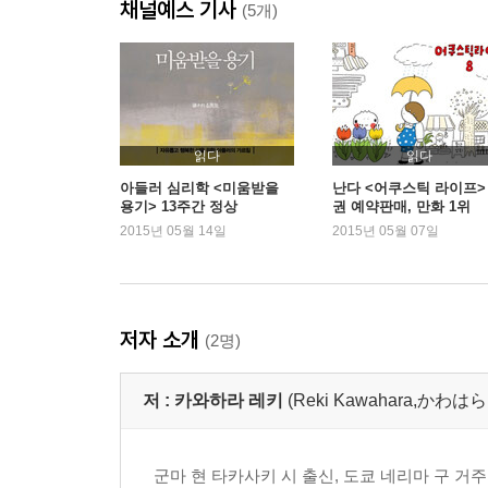
채널예스 기사
(5개)
읽다
읽다
아들러 심리학 <미움받을
난다 <어쿠스틱 라이프> 
용기> 13주간 정상
권 예약판매, 만화 1위
2015년 05월 14일
2015년 05월 07일
저자 소개
(2명)
저 :
카와하라 레키
(Reki Kawahara,か
군마 현 타카사키 시 출신, 도쿄 네리마 구 거