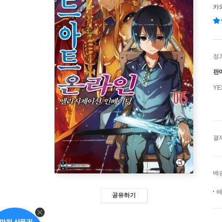
카
정
판
Y
결
배
배
공유하기