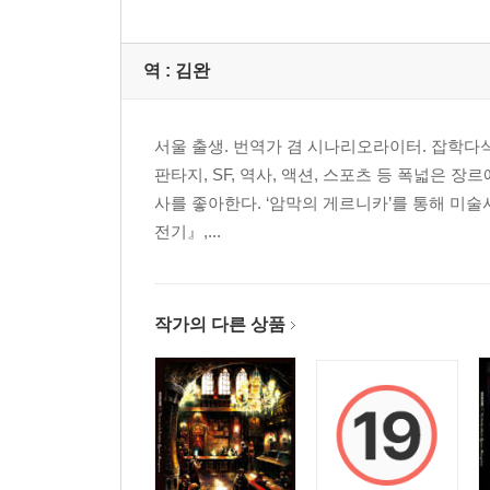
역 :
김완
서울 출생. 번역가 겸 시나리오라이터. 잡학다식
판타지, SF, 역사, 액션, 스포츠 등 폭넓은 
사를 좋아한다. ‘암막의 게르니카’를 통해 미
전기』,...
작가의 다른 상품