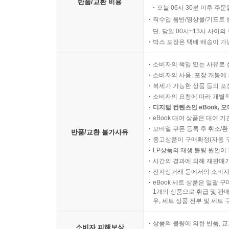
반품/교환 비용
오늘 06시 30분 이후 주문
직수입 음반/영상물/기프트 
단, 당일 00시~13시 사이
박스 포장은 택배 배송이 가
소비자의 책임 있는 사유로 
소비자의 사용, 포장 개봉에 
복제가 가능한 상품 등의 포장을 
소비자의 요청에 따라 개별
디지털 컨텐츠인 eBook, 
eBook 대여 상품은 대여 기
모바일 쿠폰 등록 후 취소/환
반품/교환 불가사유
중고상품이 구매확정(자동 
LP상품의 재생 불량 원인이 기
시간의 경과에 의해 재판매가
전자상거래 등에서의 소비자
eBook 세트 상품은 일괄 
1개의 상품으로 취급 및 판매
우, 세트 상품 전부 및 세트
상품의 불량에 의한 반품, 교
소비자 피해보상