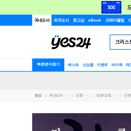
국내도서
외국도서
중고샵
eBook
크레마클럽
C
빠른분야찾기
베스트
신상품
이벤트
바이백
매
웰컴
국내도서
인문
인문/교양
인