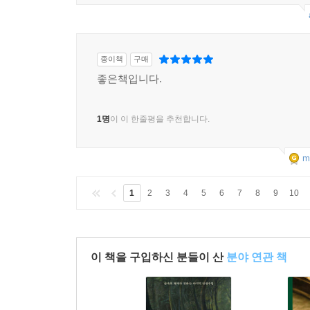
인간에 대한 이해는 직접적이며, 1인칭이다.
선생은 자신의 20년 수형생활을 ‘나의 대학 시절
것이라고 말씀하시지만, 선생이 대학 시절이라고
세월이었고, 일반인들이 감히 상상도 할 수 없는
종이책
구매
교실, 역사학 교실, 그리고 최종적으로는 인간학의
좋은책입니다.
이 책에는 선생이 교도소에서 만난 많은 재소자들의
떡신자로 이름 날린 창신꼬마, 밤중에 몰래 건빵
1명
이 이 한줄평을 추천합니다.
가진 장기수 노인들, 세상에 태어난 모든 사람은 
양심에 가책을 받던 재소자 등 선생의 이야기 
m
등장했다면, 이 책 『담론』에서는 선생의 솔직한 심
감옥에서 만난 이들과 겪은 일들을 하나하나 되살
1
2
3
4
5
6
7
8
9
10
불구하고 선생이 기꺼이 당신의 이야기를 우리에게 
이야기를 목발 삼아, 두 발로 땅을 딛고 서는, 실
* 공부란 두 발 걸음을 얻으려는 노력이다 : 노인 
이 책을 구입하신 분들이 산
분야 연관 책
선생은 감옥에서 문도득(道得)이라는 재미난 이름의
보고 큰 충격을 받는다. 목수는 주춧돌부터 시작해
사람과 이론만 있는 사람의 큰 차이다.