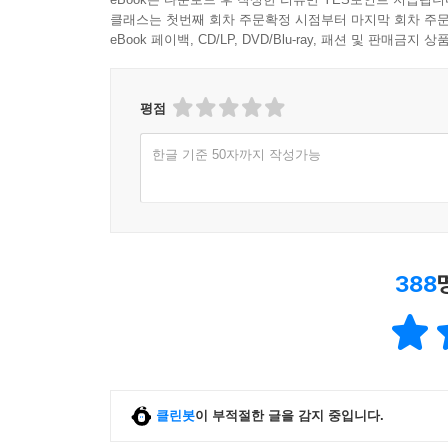
당국으로 대표되는 국가권력이 편지를 검열하기 전
클래스는 첫번째 회차 주문확정 시점부터 마지막 회차 주문
이 책 『담론』에서는 검열필 편지 속에 미처 쓰
eBook 페이백, CD/LP, DVD/Blu-ray, 패션 및 판매금
서술했다. [감옥으로부터의 사색]에 실린 편지글들의
평점
신영복 선생의 자전(自傳)적인 글들
신영복 선생이 통혁당 사건에 연루되어 사형을 언도
한글 기준 50자까지 작성가능
사형언도를 받았을 때부터 이후 무기징역수로 살면
이후 기나긴 무기징역수의 삶 속에서 자살하지 않았던
* 「청구회 추억」의 추억
「청구회 추억」은 선생이 1969년 남한산성 육군
388
앞에서 만났던 어린이들과의 이야기이다. 선생이 
생각하며, 그 아이들과의 추억을 잊지 않기 위해 하
“기록이라기보다는 회상이었고, 옥방의 침통한 어
글이 발견된 건 20년이 훨씬 지나 출소 이듬해였
묶음을 맡겼던 그 근무헌병인 듯하다. 그 청년 덕
클린봇
이 부적절한 글을 감지 중입니다.
그림과 함께 단행본으로도 출간되었다.