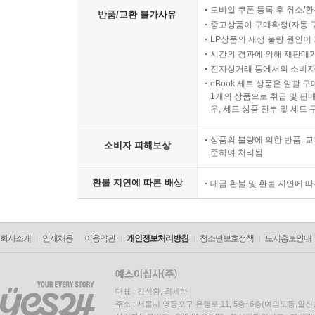
모바일 쿠폰 등록 후 취소/환
반품/교환 불가사유
중고상품이 구매확정(자동 
LP상품의 재생 불량 원인이 기
시간의 경과에 의해 재판매가
전자상거래 등에서의 소비자
eBook 세트 상품은 일괄 
1개의 상품으로 취급 및 판매
우, 세트 상품 전부 및 세트
상품의 불량에 의한 반품, 교
소비자 피해보상
준하여 처리됨
환불 지연에 따른 배상
대금 환불 및 환불 지연에 
회사소개
인재채용
이용약관
개인정보처리방침
청소년보호정책
도서홍보안내
대표 : 김석환, 최세라
주소 : 서울시 영등포구 은행로 11, 5층~6층(여의도동,일신