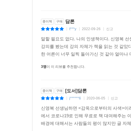
보았고 양은 보지 못했기 때문이다. 가장 핵심적인 것은
것이다. 즉 ‘관계’이다.
담론
종이책
구매
이 대목에서 이끌어내야 하는 것이, 만남이 없는 우
t***y
2022-09-26
신고
|
|
|
‘만남’이 없기 때문이다. 식품에 유해물질을 넣을
서로를 배려할 필요가 없다. 이러한 무관심과 냉담
말할 필요도 없다. 나의 인생책이다. 신영복 
도시는 자본주의가 현실적으로 존재하는 실존적 형
강의를 봤는데 강의 자체가 책을 읽는 것 같았다
선생은 맹자의 이 예화와 함께 자신이 직접 겪은 
한 어른이 너무 일찍 돌아가신 것 같아 얼마나 
어느 역에서 내릴 것인가에 대해서 거의 정확하게
3명
이 이 리뷰를 추천합니다.
전철이 신도림역에 도착하자 그 사람이 일어섰다. 
앞에 서 있던 친구를 자기 자리에 앉히는, 전혀 예
여자와 선생은 만난 일이 없었고, 앞으로도 만날 일
[도서]담론
안에서 3년쯤 먹고 자고 같이 생활한다면 그 사람이
종이책
구매
만남이 단절된 사회에서 살고 있다.
j******6
2020-06-05
신고
|
|
|
신영복 선생님하면 <감옥으로부터의 사색>이라는
『한비자』: 불법행위자와 범죄인의 차이
에서 코로나19로 인해 무료로 책 대여해주는 
『한비자』에서는 신발을 사러 장에 간 차치리의 
배경에 대해서는 사람들의 평이 많지만 글 자체만
사로잡혀 있는 우리의 어리석음에 대해 이야기한다.