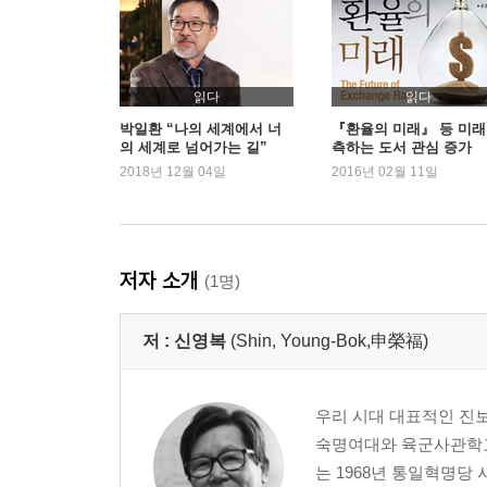
중간 정리?대비와 관계의 조직
2부 인간 이해와 자기 성찰
12 푸른 보리밭
읽다
읽다
13 사일이와 공일이
박일환 “나의 세계에서 너
『환율의 미래』 등 미래
의 세계로 넘어가는 길”
측하는 도서 관심 증가
14 비극미
2018년 12월 04일
2016년 02월 11일
15 위악과 위선
16 관계와 인식
17 비와 우산
18 증오의 대상
저자 소개
(1명)
19 글씨와 사람
20 우엘바와 바라나시
저 :
신영복
(Shin, Young-Bok,申榮福)
21 상품과 자본
22. 피라미드의 해체
23 떨리는 지남철
우리 시대 대표적인 진보
24 사람의 얼굴
숙명여대와 육군사관학교
25 희망의 언어 석과불식
는 1968년 통일혁명당 