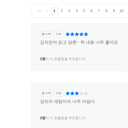
* 내가 자살하지 않은 이유
1
2
3
4
5
6
7
8
9
10
선생은 남한산성에서 사형수로 1년을 보낸 뒤 무
술회하지만, 당시만 해도 그 끝을 상상할 수도 없
화장실에서 손목을 긋고 죽었다 한다. 감옥에는 
종이책
구매
것이다. 선생은 남한산성에서 사형수로서 혹독한 임
강의먼저 읽고 담론~ 책 내용 너무 좋아요
“나는 왜 자살하지 않고 기약 없는 무기징역을 살고 
선생이 자살하지 않은 이유는 ‘햇볕’ 때문이었다고
2명
이 이 한줄평을 추천합니다.
따스함은 살아있음의 어떤 절정이었다고 말한다. 선
남한산성에서의 끔찍한 임사 체험과 끝이 보이지 
속에서 역사를 배우고, 사회를 배우고, 인간을 배웠
우리는 선생을 이 시대의 어른이라고 부른다.
종이책
구매
20년 20일간의 대학 시절
강의의 재탕이라 너무 아쉽다
선생의 인간에 대한 이해는 기나긴 수형생활을 
2명
이 이 한줄평을 추천합니다.
재소자들의 삶을 자신의 목발 삼아 걸었고, 이로 