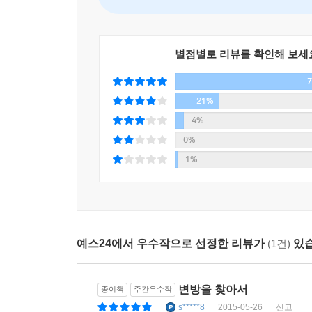
선생은 고전을 현재의 맥락에서, 오늘날의 과제와
선생의 생각은 다르다. 모든 고전은 과거와 현재가
(儒家)의 발전사관, 진(進)의 신념도 현대의 금
별점별로 리뷰를 확인해 보세
이처럼 이 책에서 다뤄지는 동양고전은 축자(逐字)
문맥으로 새롭게 읽힌다. 모든 텍스트는 새롭게 
21%
소소한 일상들을 함께 들려줌으로써 동양고전의 현대
시간 동안 훨씬 깊어진 논의와 풍부한 예화를 담아
4%
0%
『시경』: ‘개념’이라는 문사철의 작은 그릇이 아닌
1%
시(詩)는 사실을 뛰어넘는 진실을 담고 있다. 시
개념과 논리적 사고에서 자유롭다. 그만큼 우리의 인
관점이다.
선생은 『시경』의 사실성과 진정성, 『초사』의
예스24에서 우수작으로 선정한 리뷰가
(1건)
있습
인식틀에 갇혀 있다. 문사철은 언어, 개념, 논
세계를 담을 수 없음은 물론이고, 세계를 온당하게 
인식틀을 깨뜨리는 것이 공부의 시작이다.
변방을 찾아서
종이책
주간우수작
시적 관점이 최고의 대안은 아니지만, 문학서사 
s*****8
2015-05-26
신고
|
|
|