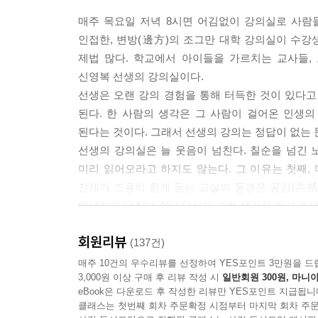
매주 목요일 저녁 8시면 어김없이 강의실로 사람
멋진 학생이었고, 지금도 마찬가지인 그의 마지막
인접한, 변방(邊方)의 조그만 대학 강의실이 수
과외도 한다는데 20년 수형 생활을 통해 얻은 가르
제법 많다. 학교에서 아이들을 가르치는 교사들,
인생은 같은 질문도 없고 정해진 답도 없기 때문에
신영복 선생의 강의실이다.
비교할 수 없습니다. 돈으로 살 수 없는, 세계와 인
선생은 오랜 강의 경험을 통해 터득한 것이 있다고 
책이 단돈 16,200원이라니, 고맙고 감사한 책입니
된다. 한 사람의 생각은 그 사람이 걸어온 인생
된다는 것이다. 그래서 선생의 강의는 정답이 없는 
발로 완성하는 공부
선생의 강의실은 늘 웃음이 넘친다. 칠순을 넘긴 
미리 읽어오라고 하지도 않는다. 그 이유는 첫째, 
하지만 좋은 강의를 듣는 모두가 공부를 잘 하는
전체가 조용히 함께 듣는 교실의 풍경은 공감(共感
것이고, 가슴에서 끝나지 않고 발까지 이어질 때 
에너지가 넘친다. “아! 당신도 그런 생각을 하고 있었
되고, 실천과 변화로 이어져야 진정한 공부가 된다는
선생의 강의는 여럿이 함께 가는 여행과도 같다.
있습니다. 머리와 가슴으로 한 공부를 발까지 잇
회원리뷰
날이면, 선생은 수강생들 모두를 데리고 나목이 된 
(137건)
자기만의 의미와 가치를 발견할 때 비로소 변화로 
함께할 순 없지만, 앞으로 펼쳐질 수강생 한 사람 
매주 10건의 우수리뷰를 선정하여 YES포인트 3만원을 드
3,000원 이상 구매 후 리뷰 작성 시
일반회원 300원, 마니아
제대로 된 ‘사람’이 될 때, 사람을 세우는 사람이 
eBook은 다운로드 후 작성한 리뷰만 YES포인트 지급됩니
선생은 1988년 특별가석방으로 출소한 이후, 그 
없는 인간이기 때문에 현장까지 이어지는 공부는 다
클래스는 첫번째 회차 주문확정 시점부터 마지막 회차 주문
재직하며 강의를 계속하였다. 거의 25년간 대학 강의