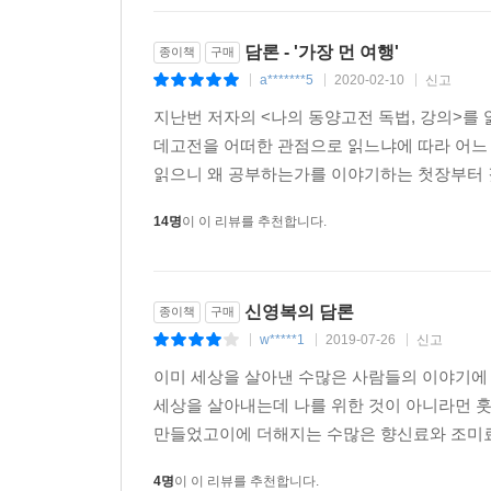
『논어』: “통일은 대박”이라는 관념은 패권주의이
『논어』의 화동(和同) 담론은 군자화이부동(君子和
담론 - '가장 먼 여행'
종이책
구매
지배하려고 하지 않으며, 소인은 지배하려고 하며 공
a*******5
2020-02-10
신고
|
|
|
개념으로 읽어야 한다. 이 화동 담론은 춘추시대 유
지난번 저자의 <나의 동양고전 독법, 강의>
나라가 평화롭게 공존하는 화(和)의 세계를 주장한다
데고전을 어떠한 관점으로 읽느냐에 따라 어느 
논리이다.
읽으니 왜 공부하는가를 이야기하는 첫장부터 깊은
선생이 화동 담론을 현대의 문맥으로 다시 읽는 까닭
시대의 대세이다. 미국의 이라크 침공은 달러 헤
14명
이 이 리뷰를 추천합니다.
점철되는 강대국의 패권 구조가 과연 지속가능할 것
화동 담론은 우리나라의 ‘통일 담론’으로서도 대단히
그리고 차이와 다양성의 승인이 바로 ‘通一’이다. ‘
신영복의 담론
종이책
구매
대통령이 언급한 “통일은 대박”이라는 관념은 지극
w*****1
2019-07-26
신고
|
|
|
화해를 ‘대박’이라는 말로 표현한 것은 통일을 경
파탄이고 충격일 것이다. 統一은 通一로서 충분하다
이미 세상을 살아낸 수많은 사람들의 이야기에
세상을 살아내는데 나를 위한 것이 아니라먼 
『맹자』: ‘관계’없는 자본주의 사회의 왜소한 만남
만들었고이에 더해지는 수많은 향신료와 조미료들
『맹자』에는 흔히 ‘곡속장’이라고 부르는 유명한 
4명
이 이 리뷰를 추천합니다.
바꾸라고 했다는 일화이다. 이 이야기가 말하고자 