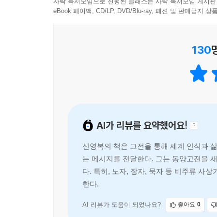
사람은 다른 가치의 하위 개념이 아니며, 사람을
사락 독서모임으로 진행된 클래스는 사락 독서모임 게시판
이제 선생은 2014년 겨울 학기를 마지막으로 더
eBook 페이백, CD/LP, DVD/Blu-ray, 패션 및 판매금
마음에 새겨봅니다.
강단에서 선생을 뵙기는 어려울 듯하다. 대신 선생
신영복이라는 좋은 스승을 만날 수 있고, 읽는 것만
130
이 책은 저자의 성공회대학 강의를 녹취한 원고를 
때마다 마음은 한 뼘 더 자랄 겝니다.
진행되었고, 학생들이 각자의 필요에 따라 자발적
미흡해서 부끄러움을 느꼈다고 술회했지만, 선생이
강의가 단 한 강좌도 허투루 진행된 적이 없음을 
깃들어 있다. 『담론』은 선생의 「강의노트 2014-
AI가 리뷰를 요약했어요!
동양고전에서 읽는 유연한 세계 인식의 틀
신영복의 책은 고전을 통해 세계 인식과 
[강의] 이후 10년, 더욱 깊고 풍부해진 ‘나의 동양고
는 메시지를 전달한다. 그는 동양고전을 
2004년에 출간된 『강의』에 이어 신작 『담론』
다. 특히, 노자, 장자, 묵자 등 비주류
공부의 텍스트로 선택한 이유는 동양고전이 갖고
한다.
무엇보다 인간을 중심에 둔다. 여기서 인간 중
물론이다. 동양 사상에서 인간은 천지인(天地人) 
AI 리뷰가 도움이 되었나요?
좋아요
0
있는 조화와 균형감, 그리고 과거를 성찰하고 미래