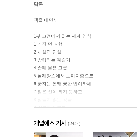
담론
책을 내면서
1부 고전에서 읽는 세계 인식
1 가장 먼 여행
2 사실과 진실
3 방랑하는 예술가
4 손때 묻은 그릇
5 똘레랑스에서 노마디즘으로
6 군자는 본래 궁한 법이라네
7 점은 선이 되지 못하고
8 잠들지 않는 강물
9 양복과 재봉틀
10 이웃을 내 몸같이
채널예스 기사
11 어제의 토끼를 기다리며
(24개)