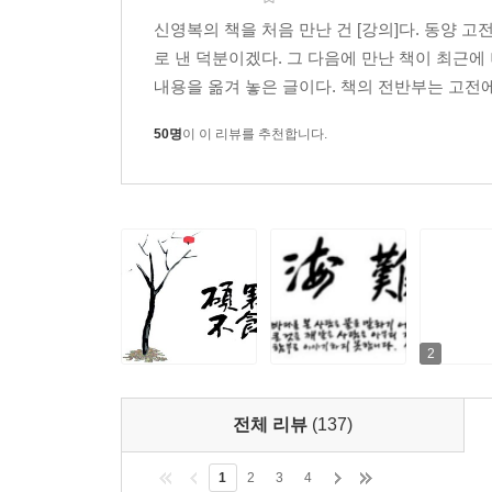
시서화악을 통한 ‘상상력’을 나란히 키워가는 것이
신영복의 책을 처음 만난 건 [강의]다. 동양 
선생은 감옥에서 만난 한 노인 재소자의 이야기를 
로 낸 덕분이겠다. 그 다음에 만난 책이 최근에 
이야기한다. 신입자가 들어오는 첫날이면 어김없이 
내용을 옮겨 놓은 글이다. 책의 전반부는 고전에
사실이 아니다. 창피했던 일들은 빼고 무용담이나 
부슬부슬 오는 늦가을 어느 날, 하염없이 철창 밖
50명
이 이 리뷰를 추천합니다.
시작한다면 최소한 각색해서 들려주던 삶을 살려고
아닌, 소망과 반성이 있는 진실의 주인공으로 봐야
관점이 사실성과 사회미에 충실하되 사실 자체에 갇
『주역』: 세계의 온전한 이해를 위해서는 그 사람의
『주역』에서는 이 강의의 화두인 ‘관계론’을 이
온전하게 인식하기 위해서는 그 사람이 맺고 있는 관
관련하여 동베를린 사건으로 투옥되었던 고암 이
2
불렀다는 고암 선생. ‘응일’應一이라는 이름의 재소
차이를 보여준다. 『주역』의 관계론이 인식틀로 작용
전체 리뷰
(137)
1
2
3
4