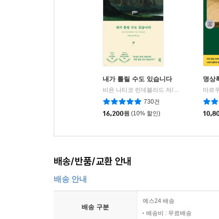
선생은 이 일화를 통해 근대화의 최고 수준이라는
그리세요. 나는 지붕부터 그립니다. 우리 서로 차
승인하는 것은 대단히 중요하다. 그러나 차이와 
감사(感謝)의 대상이어야 하고, 학습의 교본이어야
자기 변화로 나아가는 것은 가슴에서 발로 가는 실천
내가 틀릴 수도 있습니다
명상
* 인간 이해의 천박함: 위악(僞惡)과 위선(僞善)
비욘 나티코 린데블라드 저/토마스 산체스 그림/박미경 역
교도소 재소자들 중에는 문신을 한 이들이 많다. 
730건
세상을 살아가는 한 방법이다. 반대로 위선은 강자들
16,200
원
(10% 할인)
10,8
보는 시위 현장의 붉은 머리띠는 일종의 문신이다.
법의의 엄숙성과 정숙성은 시위 현장의 소란과는 
논리이다. 테러는 파괴와 살인이고, 전쟁은 평화와
배송/반품/교환 안내
그럼에도 불구하고 우리의 현실은 ‘테러와의 전쟁’
한다. 물론 화려한 무대와 의상, 오디오와 비디오
배송 안내
불가능에 가깝다. 그러나 실패의 더 큰 원인은 이
가는, 그야말로 인간적인 노력이 부족함을 탓해야 
예스24 배송
배송 구분
배송비 : 무료배송