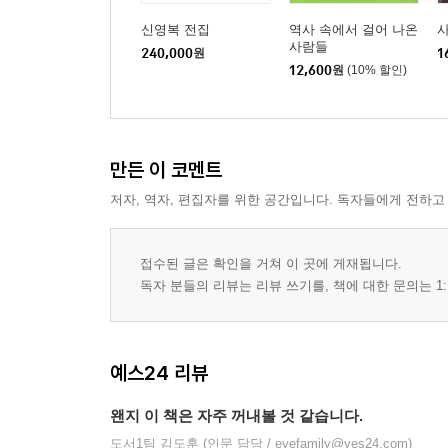
신영복 전집
역사 속에서 걸어 나온
사
사람들
240,000
원
1
12,600
원
(10% 할인)
만든 이 코멘트
저자, 역자, 편집자를 위한 공간입니다. 독자들에게 전하고
접수된 글은 확인을 거쳐 이 곳에 게재됩니다.
독자 분들의 리뷰는 리뷰 쓰기를, 책에 대한 문의는 1:
예스24 리뷰
왠지 이 책은 자주 꺼내볼 것 같습니다.
도서1팀 김도훈 (인문 담당 / eyefamily@yes24.com)