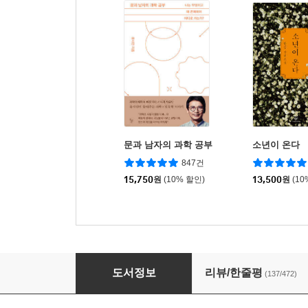
문과 남자의 과학 공부
소년이 온다
847건
15,750
원
(10% 할인)
13,500
원
(10
담론
도서정보
리뷰/한줄평
(137/472)