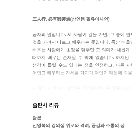
三人行, 必有我師焉(삼인행 필유아사언)
공자의 말입니다. 세 사람이 길을 가면, 그 중에 
것을 가려서 따르고 배우라는 뜻입니다. 통상 배울만
배우는 사람에게 초점을 맞추면 그 의미가 새롭게 다
때까지 배우는 존재일 수 밖에 없습니다. 하지만
생각이 틀릴 수도 있다는 점을 인정하고, 다른 
어렵고 배우려는 자세를 가지기 어렵기 때문에 죽을
시대의 지성이라 불리는 신영복 선생은 좋은 스승
스승이 될 수 있었습니다. 20년 복역 기간을 자신
주춧돌부터 그리는 노인 목수와의 만남은 창백한
출판사 리뷰
보여준 신참을 통해 돕는다는 것은 우산을 들어주
담론
세계와 인간에 대한 그의 인식이 달라졌지요. 그에
신영복의 강의실 위로와 격려, 공감과 소통의 장
보잘 것 없어 보일지라도 누구에게든 배우고자 했기에