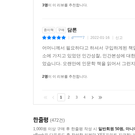
3명
이 이 리뷰를 추천합니다.
문제를 풀려고 할 때, 우선 그 현실을 대면하려 하
대면하기보다는 그 현실을 본뜬 책을 더 신뢰하는 
이러한 완고한 인식틀은 사람을 평가하는 우리의 
다스려야 한다는 것이었지만, 당시에는 대부(大夫) 
담론
종이책
구매
우리의 사법 현실도 이와 대동소이하다. 정치인이나
d******7
2022-01-16
신고
|
|
|
말이 있다. 그리고 이러한 사법 현실보다 더 큰 문
어머니께서 필요하다고 하셔서 구입하게된 책입
일반 사범은 ‘범죄인’이라고 한다. 엄청난 인식의 차
소에 가지고 있었던 인간성찰, 인간본성에 대한
완고한 인식틀이다.
었습니다. 오랜만에 인문학 책을 읽어서 그런지 
20년 20일, 나의 대학 시절
2명
이 이 리뷰를 추천합니다.
‘검열필’ 편지에서 미처 하지 못한 말들
선생의 대표 저서 『감옥으로부터의 사색』은 가
1
2
3
4
것이었지만, 그 안에는 인간과 사회에 대한 진심 
출간되는 [담론]에서 책이 출간되기까지의 상황을 
『감옥으로부터의 사색』에 실린 글들은 하나같이 
한줄평
(472건)
책을 읽은 많은 독자들도 똑같은 질문을 한다. 선생
1,000원 이상 구매 후 한줄평 작성 시
일반회원 50원, 마니
살아가고 있는 모습을 보여주는 것이 가족들에게 
eBook은 다운로드 후 작성한 리뷰만 YES포인트 지급됩니