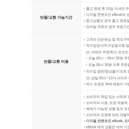
출고 완료 후 10일 이내의 
디지털 콘텐츠인 eBook의 
반품/교환 가능기간
중고상품의 경우 출고 완료일
모바일 쿠폰의 경우 유효기간(
고객의 단순변심 및 착오구
직수입양서/직수입일서중 일
단, 아래의 주문/취소 조건인
오늘 00시 ~ 06시 30분 
반품/교환 비용
오늘 06시 30분 이후 주문
직수입 음반/영상물/기프트 
단, 당일 00시~13시 사이
박스 포장은 택배 배송이 가
소비자의 책임 있는 사유로 
소비자의 사용, 포장 개봉에 
복제가 가능한 상품 등의 포장을 
소비자의 요청에 따라 개별
디지털 컨텐츠인 eBook, 
eBook 대여 상품은 대여 기