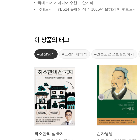
국내도서
미디어 추천
한겨레
국내도서
YES24 올해의 책
2015년 올해의 책 후보도서
이 상품의 태그
#고전읽기
#고전의재해석
#인문고전으로힐링하기
최소한의 삼국지
손자병법