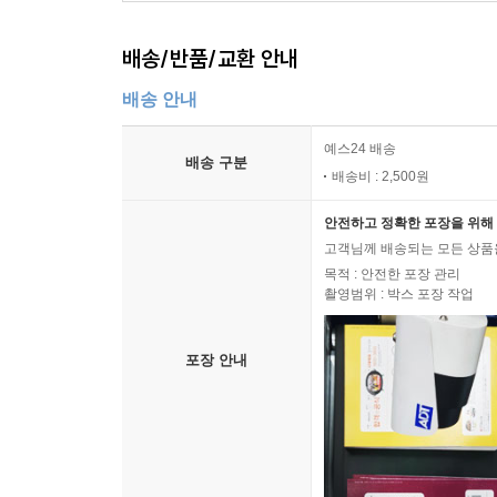
배송/반품/교환 안내
배송 안내
예스24 배송
배송 구분
배송비 : 2,500원
안전하고 정확한 포장을 위해 
고객님께 배송되는 모든 상품을
목적 : 안전한 포장 관리
촬영범위 : 박스 포장 작업
포장 안내