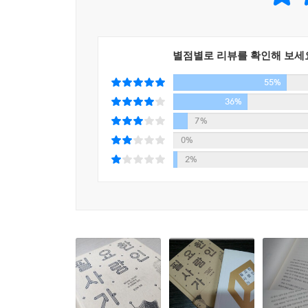
세 현자는 지나친 이기심은 경계해야 하지만, 그
끊임없이 갈등하고 있음을 통찰하고 이를 돌파할 수
별점별로 리뷰를 확인해 보세
책에는 이제 막 회사에 입사한 신입이나 2-3년차 
55%
되기 위한 처세, 회사가 직원을 판단하는 기준, 까
조언은 이렇다.
36%
“어느 분야에나 해결사 혹은 만병통치약 같은 존재
7%
대상이 된다. 이렇게 되지 않으려면 당신의 능력을
0%
기름은 빠르게 소모되며, 이내 꺼질 시간이 다가온다
2%
17세기 유럽을 살았던 세 현자의 글에, 21세기 
있기 때문이다. 그들의 글은 도덕이나 선악, 정의
차갑고 냉철한 직설화법이 오히려 더 현실적이고
지켜내고, 어떤 사람으로 살아갈 것인가에 대한 가장