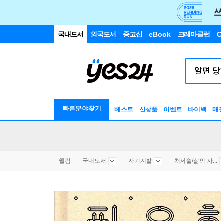
국내도서
외국도서
중고샵
eBook
크레마클럽
C
빠른분야찾기
베스트
신상품
이벤트
바이백
매
웰컴
국내도서
자기계발
처세술/삶의 자...