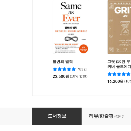
불변의 법칙
그릿 (50만 
커버 골드에디
783건
22,500
원
(10% 할인)
16,200
원
(10
필요한 사람인가
도서정보
리뷰/한줄평
(42/45)