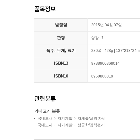
품목정보
발행일
2015년 04월 07일
판형
양장
쪽수, 무게, 크기
280쪽 | 428g | 137*213*24
ISBN13
9788960868014
ISBN10
8960868019
관련분류
카테고리 분류
국내도서
자기계발
처세술/삶의 자세
국내도서
자기계발
성공학/경력관리