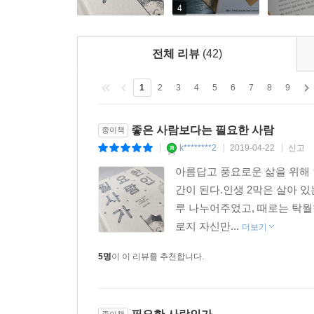
4
전체 리뷰
(42)
1
2
3
4
5
6
7
8
9
좋은 사람보다는 필요한 사람
종이책
k********2
2019-04-22
신고
|
|
|
아름답고 풍요로운 삶을 위해 
간이 된다.인생 2막은 살아 
루 나누어주었고, 때로는 탁월
로지 자신만...
더보기
5명
이 이 리뷰를 추천합니다.