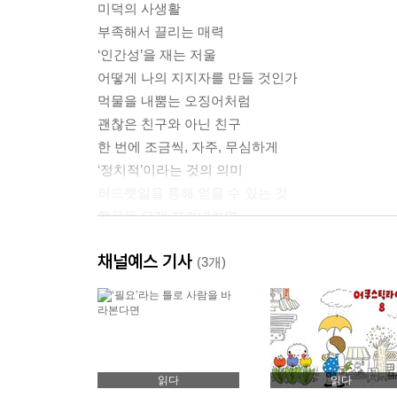
미덕의 사생활
부족해서 끌리는 매력
‘인간성’을 재는 저울
어떻게 나의 지지자를 만들 것인가
먹물을 내뿜는 오징어처럼
괜찮은 친구와 아닌 친구
한 번에 조금씩, 자주, 무심하게
‘정치적’이라는 것의 의미
허드렛일을 통해 얻을 수 있는 것
행운을 오래 지켜내려면
감출 때와 드러낼 때
채널예스 기사
사랑에 휘둘리지 않으려면
(3개)
빛나지 않으면서 반짝이는 지혜
알아도 모르는 척해야 할 때
02_ 어떻게 세상과 조화를 이룰 것인가
읽다
읽다