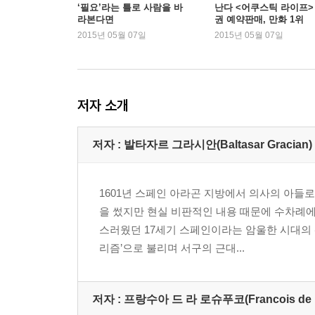
그의 마음에서 천사를 끌어내는 법
‘필요’라는 틀로 사람을 바
난다 <어쿠스틱 라이프> 
라본다면
권 예약판매, 만화 1위
오늘 운세에 ‘참견을 삼가라’는 말이 자주 나오는 까
2015년 05월 07일
2015년 05월 07일
나의 분노에 걸려 넘어지다
나는 ‘이만한 사람’이 맞습니다
현명함은 색맹이다
무심한 곁눈질
저자 소개
‘메티스’에 이르는 길
그렇게 아버지가 된다
저자 : 발타자르 그라시안(Baltasar Gracian)
숯과 다이아몬드
사랑과 존경의 갈림길
물귀신에 대처하는 현명한 자세
1601년 스페인 아라곤 지방에서 의사의 아들로
참을 수 없는 우정의 무거움
을 썼지만 현실 비판적인 내용 때문에 수차례에
친구와 적 사이에서 외줄 타기
스러웠던 17세기 스페인이라는 암울한 시대의
진실은 작은 소리로 말해도 크게 울린다
리즘’으로 불리며 서구의 근대...
열정과 행운 사이의 냉정
저자 : 프랑수아 드 라 로슈푸코(Francois de La
03_ 어떤 사람으로 살아갈 것인가