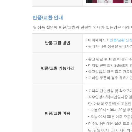
반품/교환 안내
※ 상품 설명에 반품/교환과 관련한 안내가 있는경우 아래 
마이페이지 >
반품/교환 신청
반품/교환 방법
판매자 배송 상품은 판매자와
출고 완료 후 10일 이내의 
디지털 콘텐츠인 eBook의 
반품/교환 가능기간
중고상품의 경우 출고 완료일
모바일 쿠폰의 경우 유효기간(
고객의 단순변심 및 착오구
직수입양서/직수입일서중 일
단, 아래의 주문/취소 조건인
오늘 00시 ~ 06시 30분 
반품/교환 비용
오늘 06시 30분 이후 주문
직수입 음반/영상물/기프트 
단, 당일 00시~13시 사이