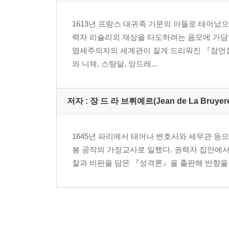
‘내 일’만 보는 사람에겐 내일이 불안하다
1613년 프랑스 대귀족 가문의 아들로 태어났으
질투의 후폭풍과 자랑의 유료화
력자 리슐리외 재상을 타도하려는 음모에 가담했
어떻게 때를 기다릴 것인가
염세주의자의 세계관이 짙게 드리워진 『잠언집
나의 빛과 그림자
와 니체, 스탕달, 앙드레...
닐 아드미라리
저울질과 분별력
생존을 위한 플랜B
저자 : 장 드 라 브뤼예르(Jean de La Bruyer
하이에나를 부르는 습성
패배자를 만들지 않는 승자
안정이라는 신기루
1645년 파리에서 태어나 변호사와 세무관 등으
신뢰의 마중물
봉 공작의 가정교사로 일했다. 권력자 집안에서
어떻게 서로를 길들일 것인가
찰과 비판을 담은 『성격론』을 출판해 반향을
물은 아래로 흐르고, 만족은 겸허한 마음에 고인다
이성적 판단력이 인생을 지켜준다
어떤 삶을 살 것인가