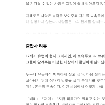
을 기다릴 수 있는 사람은 그것이 끝내 찾아오지 않
지혜로운 사람은 능력을 보여주되 자기를 속속들이 알
해 실망하지 않는다. 사람들은 그의 한계를 알 때보
우리는 행복해지기보다는 행복하다는 것을 주위 사람
출판사 리뷰
사람들은 행운의 절정에서 그들을 그곳까지 올라가게
17세기 유럽의 현자 그라시안, 라 로슈푸코, 라 브
존경을 받으려면 사랑까지 기대해서는 안 된다. 사
그들이 알려주는 비정한 세상에서 현명하게 살아남
해서도 안 되지만, 지나치게 사랑하게 해서도 안 된
사랑보다는 경외심과 찬사를 얻기 위해 노력하라. 
누구나 유유자적 행복하게 살고 싶다. 마음 설레는
살아남기 위해 상대의 낯빛을 살펴 분위기를 맞추거
친구가 행복하게 되었다는 소식에 우리가 기뻐하는 
위선, 혼돈의 연속이다. 이런 세상에서 어떻게 나를
또는 친구의 행운 덕으로 뭔가 좋은 일이 있겠지 하고
『배려』『재미』『지금 외롭다면 잘되고 있는 것이
말을 잘하는 재능을 갖지 못했다면 침묵이라도 지킬 
명의 현자와 조우했다. 발타자르 그라시안, 프랑수아