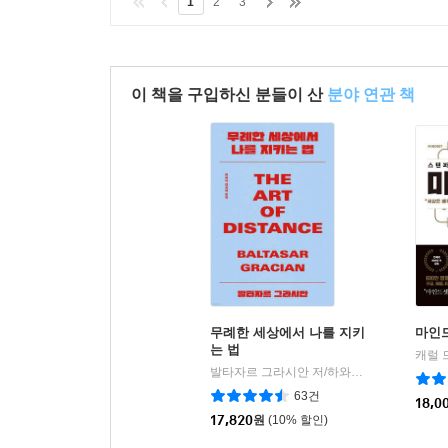
1
2
3
이 책을 구입하신 분들이 산
분야 연관 책
무례한 세상에서 나를 지키
마인드
는 법
캐럴 
발타자르 그라시안 저/하와이 대저택 편저
|
63건
18,0
17,820
원
(10% 할인)