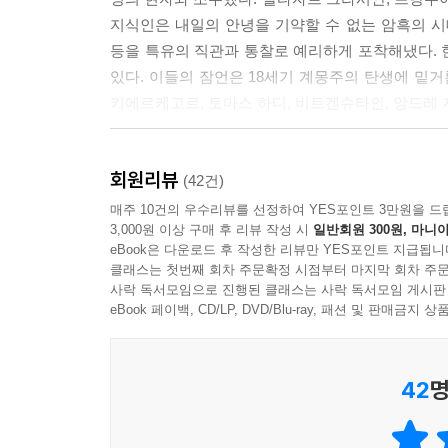
브뤼예르
지식인은 내일의 안녕을 기약할 수 없는 암흑의 시
등을 특유의 직관과 통찰로 예리하게 포착해냈다. 
흔히 20대에는 의지가, 30대에는 지성이, 40대
있다. 이들의 잠언은 18세기 계몽주의 탄생에 밑거
상황일수록 이성은 더 큰 힘을 발휘한다. 이성적인 
키에르케고르, 토마스 하디, 비트겐슈타인, 앙드레 
력을
가지고 있다. 이 능력이 삶을 세련되고 풍요롭게 만
책은 세 현자가 남긴 잠언 가운데 핵심적인 내용만
회원리뷰
다양한 내용을 씨줄과 날줄로 엮어 일상 언어로 
(42건)
되새겨 읽다보면 속이 후련해진다. 세 현인의 한마
--- 본문 중에서
매주 10건의 우수리뷰를 선정하여 YES포인트 3만원을 드
3,000원 이상 구매 후 리뷰 작성 시
일반회원 300원, 마니아
eBook은 다운로드 후 작성한 리뷰만 YES포인트 지급됩니
클래스는 첫번째 회차 주문확정 시점부터 마지막 회차 주문
직장과 가정에서 필요한 사람이 되기 위한 삶의 지
사락 독서모임으로 진행된 클래스는 사락 독서모임 게시판
가장 아끼는 후배에게만 들려주고 싶은 조언들
eBook 페이백, CD/LP, DVD/Blu-ray, 패션 및 판매금
‘어떻게 살아갈 것인가’에 대한 세 현자의 고민이 
42
명
수 있는가로 삶이 갈리게 되어 있다는 것. 살아
불편하지 않게 쥐어주는 지혜를 가지라는 것이다. 
수용한다는 대인배의 지혜를 함축하고 있다. 한마디로