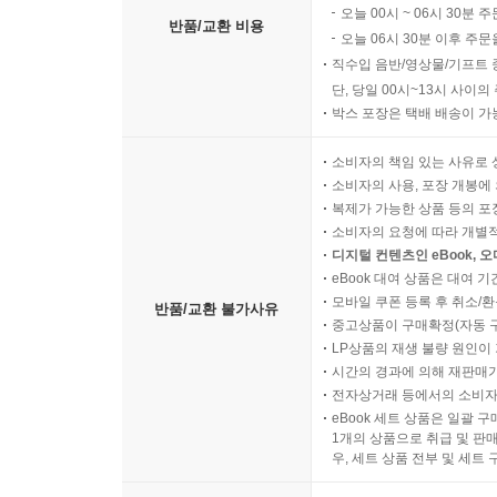
오늘 00시 ~ 06시 30분 
반품/교환 비용
오늘 06시 30분 이후 주문
직수입 음반/영상물/기프트 
단, 당일 00시~13시 사이
박스 포장은 택배 배송이 가
소비자의 책임 있는 사유로 
소비자의 사용, 포장 개봉에 
복제가 가능한 상품 등의 포장을 
소비자의 요청에 따라 개별
디지털 컨텐츠인 eBook, 
eBook 대여 상품은 대여 기
모바일 쿠폰 등록 후 취소/환
반품/교환 불가사유
중고상품이 구매확정(자동 
LP상품의 재생 불량 원인이 기
시간의 경과에 의해 재판매가
전자상거래 등에서의 소비자
eBook 세트 상품은 일괄 
1개의 상품으로 취급 및 판매
우, 세트 상품 전부 및 세트