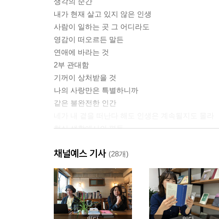
생각의 순간
내가 현재 살고 있지 않은 인생
사람이 일하는 곳 그 어디라도
영감이 떠오르든 말든
연애에 바라는 것
2부 관대함
기꺼이 상처받을 것
나의 사랑만은 특별하니까
같은 불완전한 인간
네가 내 곁을 떠난다 해도 인생은 계속될지도 몰라
현실 생활에서의 평등
3부 정직함
채널예스 기사
인간관계 스트레스 대처법
(28개)
관계는 화학작용
우리는 사랑일까 현실일까
어른의 성
몸이 그대를 거부하면 몸을 초월하라
미등단 작가의 어떤 고백