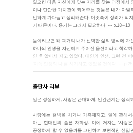
일으킨 다음 자신에게 맞는 자리를 찾는 과정에서 
이나 단단한 가치관이 되어주는 것들은 내가 자발
민하게 가다듬고 정리해준다. 머릿속이 정리가 되지 
기 때문이다. 용기는 그래서 필요하다. --- p.18∼19
돌이켜보면 왜 과거의 내가 선택한 삶의 방식에 자신
하나의 인생을 자신에게 주어진 옵션이라고 착각하고
인 후 알아서 지고 있었다. 대안의 인생, 그런 건 
’이쪽 인생의 나‘를 시기하고 있었을 것이다. --- p.25
의미? 그런 건 원래 없다. 세상의 모든 의미는 내가 직접
출판사 리뷰
나한테 마음의 문을 연 만큼 딱 그만큼만 나도 마음
일은 성실하게, 사랑은 관대하게, 인간관계는 정직하
마음을 인정하고 받아주어야 하지 않을까. 사랑에서 취
사랑하면 상대 앞에서 자신 있게 무력해질 수가 있다. --
사랑에는 철벽을 치거나 가혹해지고, 일에 관해서
마는 현대인의 슬픈 자화상. 이에 저자는 ‘사랑
시간이 지나야 비로소 자연스레 이해되고 용서되는 것
공정하게’ 할 수 없을까를 고민하며 보편적인 선입견