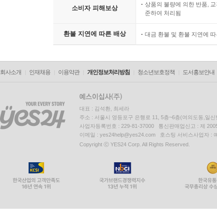
상품의 불량에 의한 반품, 교
소비자 피해보상
준하여 처리됨
환불 지연에 따른 배상
대금 환불 및 환불 지연에 
회사소개
인재채용
이용약관
개인정보처리방침
청소년보호정책
도서홍보안내
대표 : 김석환, 최세라
주소 : 서울시 영등포구 은행로 11, 5층~6층(여의도동,일신
사업자등록번호 : 229-81-37000 통신판매업신고 : 제 200
이메일 : yes24help@yes24.com 호스팅 서비스사업자 :
Copyright ⓒ YES24 Corp. All Rights Reserved.