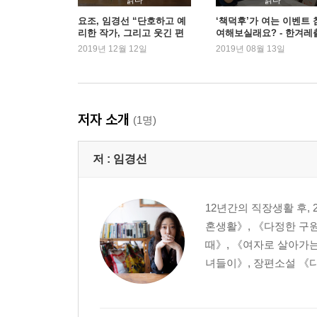
읽다
읽다
4부 성실함
요조, 임경선 “단호하고 예
‘책덕후’가 여는 이벤트 
리한 작가, 그리고 웃긴 편
여해보실래요? - 한겨레
과거가 현재를 지탱한다
집자”
판
2019년 12월 12일
2019년 08월 13일
나를 쉽게 위로하지 않을 것
실패에 대처하는 방식
남과 다른 목소리
이기적인 것이 필요하다
저자 소개
(1명)
5부 공정함
나를 존중하기
저 :
임경선
타인과의 비교
복잡한 미움이 가르쳐주는 것
부당함에 저항하기
12년간의 직장생활 후,
부탁과 거절
혼생활》, 《다정한 구
때》, 《여자로 살아가는
대담 어떤 태도를 가질 때 내가 가장 충만한가 임경
녀들이》, 장편소설 《다 