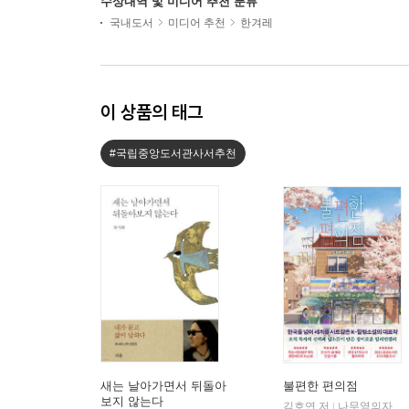
수상내역 및 미디어 추천 분류
국내도서
미디어 추천
한겨레
이 상품의 태그
#국립중앙도서관사서추천
새는 날아가면서 뒤돌아
불편한 편의점
보지 않는다
김호연 저
나무옆의자
|