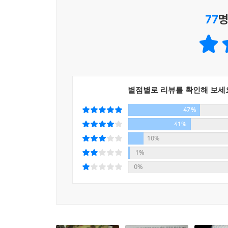
- p.227~228
77
명
저는 하면 된다, 라는 명제를 좋아하지는 않지만 ‘
이라는 측면의 첫 단추, 처음으로 껍데기를 깨고 걸
수도 있지만요. 그 스피드는 그때그때 상황에 따라 달
--- p.254
별점별로 리뷰를 확인해 보세
내가 나 자신을 희생시키면서까지 상황에 맞추지 않
47%
디까지 내 생각을 지킬 수 있을 것인가, 그것이 타인
41%
엇을 더 우선시할 것인가, 그런 것은 항상 고민이 되죠. -
10%
1%
자존감을 가지기 위해서는 자신이 예전에 갖고 있던 
0%
들이 틀렸다 맞았다 판단하는 게 아니라 그중에서 
가는 거죠. 자기 내면이 단단해지려면 디테일에서도 
문제를 자잘하게 썰어서 하나하나 곱씹어볼 수 있는 
--- p.294