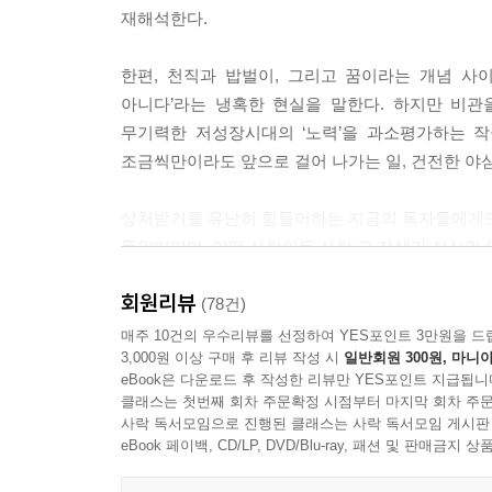
기가 있다면 어느덧 관계는 재생되어 있기도 하다. 이러
재해석한다.
어떤 불행이 닥쳤을 때 저마다 그 고통을 초월하는 
한편, 천직과 밥벌이, 그리고 꿈이라는 개념 사
렇다면 글을 쓰는 사람은? 바로 글을 쓰는 것으로 
아니다’라는 냉혹한 현실을 말한다. 하지만 비
는 것 같다. --- p.128
무기력한 저성장시대의 ‘노력’을 과소평가하는 작
조금씩만이라도 앞으로 걸어 나가는 일, 건전한 야
겸손한 주제 파악이 인간의 미덕일 순 있지만 삶을 
고 싶지 않다는 간절함이 필요하다고 생각한다. 가
상처받기를 유난히 힘들어하는 지금의 독자들에게도 
다. 그렇게 조금씩 걸어나가는 일, 건전한 야심을 잃지 
동의어이며, 어떤 사랑이든 사랑 그 자체가 자신의 
믿음, 이런 마음들이 타인에 대한 관대함을 낳고, 
내가 누군가를 미워할 때는 상대보다 ‘나’에 대한 
회원리뷰
(78건)
어야 할 것이다. 타인을 분석하고 판단하는 것은 쉽
매주 10건의 우수리뷰를 선정하여 YES포인트 3만원을 드
올린다면 나는 그것을 내 안의 공허함이나 불안함에 시
3,000원 이상 구매 후 리뷰 작성 시
일반회원 300원, 마니아
eBook은 다운로드 후 작성한 리뷰만 YES포인트 지급됩니
친구 관계뿐만이 아니라 연애에 있어서도 거절을 잘할
클래스는 첫번째 회차 주문확정 시점부터 마지막 회차 주문
사락 독서모임으로 진행된 클래스는 사락 독서모임 게시판
지 않는 것, 나에게 마음을 주는 것에 기분이 우쭐
eBook 페이백, CD/LP, DVD/Blu-ray, 패션 및 판매금
잘라버린 그 상대의 잔인함에 치를 떨어도 속마음을
싶으면 서로 확실히 NO를 말하고 오로지 내가 기꺼이