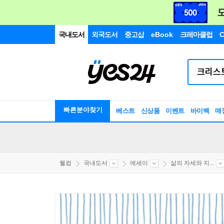
국내도서
외국도서
중고샵
eBook
크레마클럽
C
빠른분야찾기
베스트
신상품
이벤트
바이백
매
웰컴
국내도서
에세이
삶의 자세와 지...