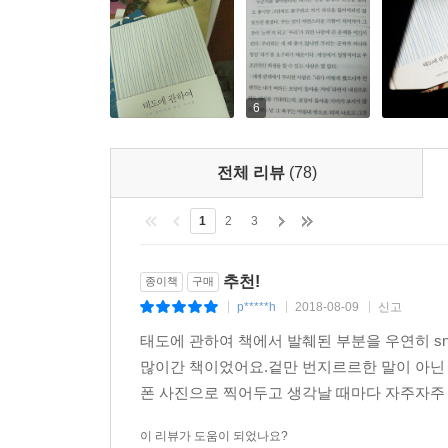
6
전체 리뷰
(78)
1
2
3
추천!
종이책
구매
p*****h
2018-08-09
신고
|
|
|
태도에 관하여 책에서 발췌된 부분을 우연히 
많이간 책이었어요.겉만 번지르르한 말이 아닌
폰 사진으로 찍어두고 생각날 때마다 자주자주 
이 리뷰가 도움이 되었나요?