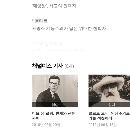
‘태양왕’, 최고의 권력자
* 볼테르
프랑스 계몽주의가 낳은 위대한 철학자
* 마리 앙투아네트
비극으로 끝난 호화로운 삶
채널예스 기사
* 나폴레옹
(6개)
스스로 왕좌에 앉은 황제, 유럽을 정복하다
* 오노레 드 발자크
19세기 파리의 지치지 않는 기록자
읽다
읽다
* 빅토르 위고
이브 생 로랑, 천재와 광인
클로드 모네, 인상주의로
사이
리를 색칠하다
에스메랄다와 카지모도의 창조자
2016년 06월 20일
2016년 06월 13일