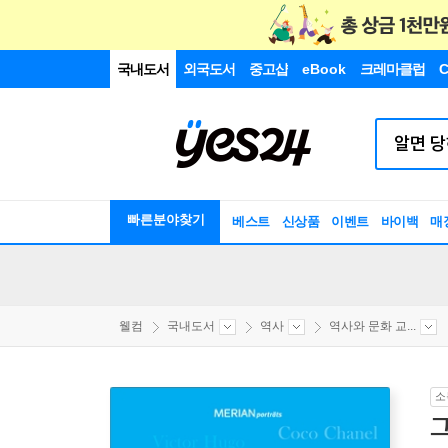
국내도서
외국도서
중고샵
eBook
크레마클럽
C
빠른분야찾기
베스트
신상품
이벤트
바이백
매
웰컴
국내도서
역사
역사와 문화 교...
소