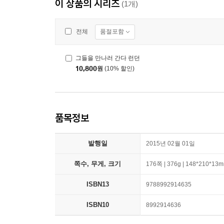
이 상품의 시리즈
(1개)
품절포함
전체
그들을 만나러 간다 런던
10,800
원
(10% 할인)
품목정보
발행일
2015년 02월 01일
쪽수, 무게, 크기
176쪽 | 376g | 148*210*13
ISBN13
9788992914635
ISBN10
8992914636