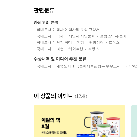
관련분류
카테고리 분류
국내도서
역사
역사와 문화 교양서
국내도서
역사
서양사/서양문화
프랑스역사/문화
국내도서
건강 취미
여행
해외여행
프랑스
국내도서
여행
해외여행
프랑스
수상내역 및 미디어 추천 분류
국내도서
세종도서_(구)문화체육관광부 우수도서
2015
이 상품의 이벤트
(12개)