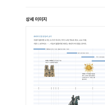
* 클로드 모네
인상주의를 탄생시킨 화가
상세 이미지
* 오귀스트 로댕
열정의 천재 조각가
* 오귀스트 에스코피에
파리 요리계의 넘버원
* 마리 퀴리
세계 최초의 여성 노벨상 수상자
* 시도니가브리엘 콜레트
남자와 여자를 모두 사랑했던 여성 작가
* 파블로 피카소
바람둥이 천재 화가