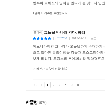
랑수아 트뤼포의 영화를 만나게 될 것이다.연인들
1명
이 이 리뷰를 추천합니다.
그들을 만나러 간다, 파리
종이책
p*******0
2015-02-17
신고
|
|
|
어느나라이건 그나라가 오늘날까지 존재하기는 
으로 얼마전 유럽여행을 갔을때 오스트리아의
보게 되었다. 프랑스의 루이16세와 정략결혼으
이 리뷰가 도움이 되었나요?
1
2
3
4
한줄평
(0건)