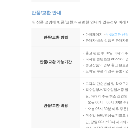
반품/교환 안내
※ 상품 설명에 반품/교환과 관련한 안내가 있는경우 아래 
마이페이지 >
반품/교환 신청
반품/교환 방법
판매자 배송 상품은 판매자와
출고 완료 후 10일 이내의 
디지털 콘텐츠인 eBook의 
반품/교환 가능기간
중고상품의 경우 출고 완료일
모바일 쿠폰의 경우 유효기간(
고객의 단순변심 및 착오구
직수입양서/직수입일서중 일
단, 아래의 주문/취소 조건인
오늘 00시 ~ 06시 30분 
반품/교환 비용
오늘 06시 30분 이후 주문
직수입 음반/영상물/기프트 
단, 당일 00시~13시 사이