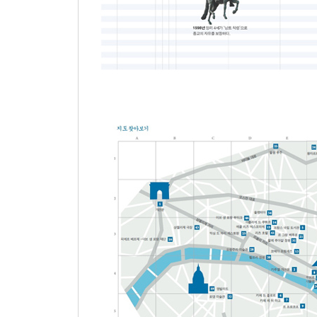
* 코코 샤넬
‘리틀 블랙’을 창조한 패션 디자이너
* 장 폴 사르트르, 시몬 드 보부아르
실존주의 남성과 파리에서 가장 똑똑한 여성
* 에디트 피아프
작은 참새가 마음으로 파리를 부르다
* 보리스 비앙
작가이자 음악가, 배우였던 만능 재주꾼
* 프랑수아 트뤼포
영화를 위한 삶
* 이브 생 로랑