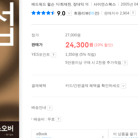
에드워드 윌슨
저/
최재천
,
장대익
역
사이언스북스
2005년 0
9.0
회원리뷰(
68
건)
판매지수 2,904
정가
27,000원
24,300
원
판매가
(10% 할인)
YES포인트
1,350원 (5% 적립)
5만원이상 구매 시 2천원 추가적립
결제혜택
카드/간편결제 혜택을 확인하세요
배송안내
배송비 : 무료
eBook
이 상품을 팔기