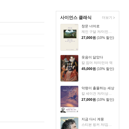
사이언스 클래식
더보기
창문 너머로
제인 구달 저/이민아 역
27,000
원
(10% 할인)
웃음이 닮았다
칼 짐머 저/이민아 역
45,000
원
(10% 할인)
악령이 출몰하는 세상
칼 세이건 저/이상헌 역
27,000
원
(10% 할인)
지금 다시 계몽
스티븐 핑커 저/김한영 역