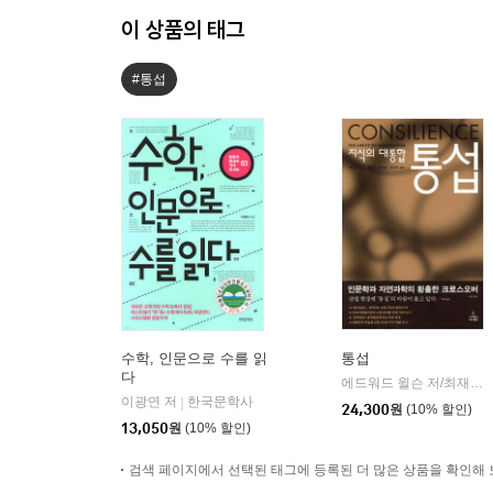
이 상품의 태그
#통섭
수학, 인문으로 수를 읽
통섭
다
에드워드 윌슨 저/최재천,장대익 공역
이광연 저
한국문학사
|
24,300
원
(10% 할인)
13,050
원
(10% 할인)
검색 페이지에서 선택된 태그에 등록된 더 많은 상품을 확인해 