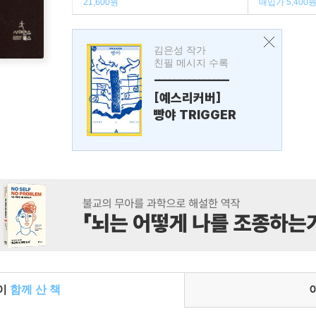
21,600원
매입가 5,400
김은성 작가
친필 메시지 수록
---------------
[예스리커버]
빵야 TRIGGER
들이
함께 산 책