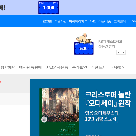
로그인
회원가입
마이페이지
카트
주문/배송
고객센터
Gl
름방학혜택
예사단독판매
이달의사은품
특가할인
추천도서
대량/법인
기