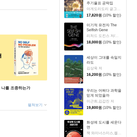
주기율표 공략집
아게도리도리 글그림/박재현 역/장홍제 감수
17,820
원
(10% 할인)
이기적 유전자 The
Selfish Gene
리처드 도킨스 저/홍영남,이상임 공역
18,000
원
(10% 할인)
세상이 그대를 속일지
라도
김상욱 저
16,200
원
(10% 할인)
게 나를 조종하는가
우리는 어쩌다 과학을
믿게 되었을까
이근희,김갑진 저
펼쳐보기
19,800
원
(10% 할인)
화성에 도시를 세운다
면
잭 와이너스미스,켈리 와이너스미스 저/지웅배 역