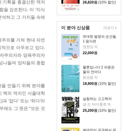
한 기획을 총결산한 역저
26,820
원
(10% 할인)
을 강조한다. 이 ‘지식
분석하고 그 가지들 속에
이 분야 신상품
더보기
위대한 발명의 순간들
몽주의를 거쳐 현대 자연
1 음식편
정완상 저
시적으로 아우르고 있다.
22,000
원
유전자주의자와 양육주의자
 넘나들며 양자들의 종합
물론입니다 2 파동은
물의 언어다
윤경용 저
18,900
원
(10% 할인)
공통 기반을 만들기 위해 분야를
이 책의 역자인 서울대학
실험하는 고고학자
과 ‘잡다’ 또는 ‘쥐다’라
샘 킨 저/이충호 역
우에도 그 뜻은 “모든 것
25,200
원
(10% 할인)
쓸데없이 궁금해서 끝