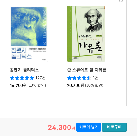
3
/4
침팬지 폴리틱스
존 스튜어트 밀 자유론
127건
3건
16,200
원
(10% 할인)
20,700
원
(10% 할인)
24,300
카트에 넣기
바로구매
원