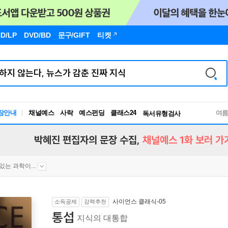
D/LP
DVD/BD
문구
/GIFT
티켓
장안내
채널예스
사락
예스펀딩
클래스24
독서유형검사
여
RBTI Lab
독서유형검사
박혜진 편집자의 문장 수집,
채널예스 1화 보러 가
있는 과학이...
사이언스 클래식-05
소득공제
강력추천
통섭
지식의 대통합