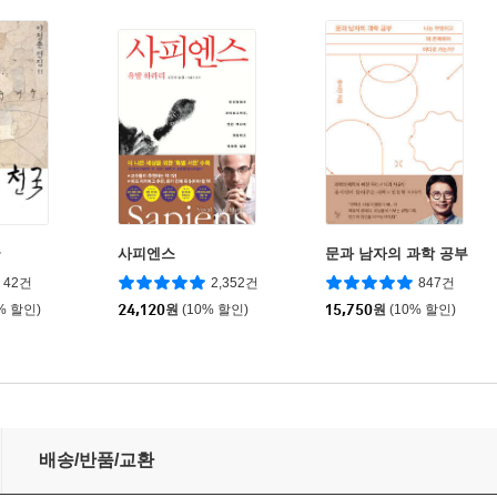
국
사피엔스
문과 남자의 과학 공부
42건
2,352건
847건
% 할인)
24,120
원
(10% 할인)
15,750
원
(10% 할인)
배송/반품/교환