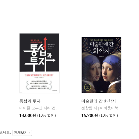
통섭과 투자
미술관에 간 화학자
사이언스북스
마이클 모부신 저/이건,오인석 공역/신진오 감수
전창림 저
에프엔미디어
어바웃어북
|
|
|
18,000
원
(10% 할인)
16,200
원
(10% 할인)
보세요.
전체보기