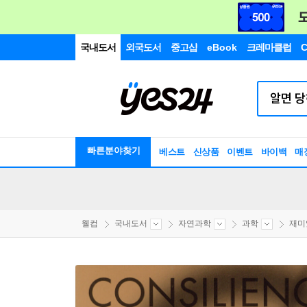
국내도서
외국도서
중고샵
eBook
크레마클럽
C
빠른분야찾기
베스트
신상품
이벤트
바이백
매
웰컴
국내도서
자연과학
과학
재미