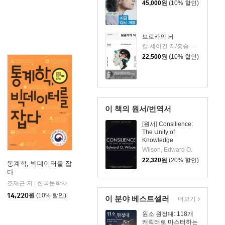
45,000
원
(10% 할인)
브로카의 뇌
칼 세이건 저/홍승효 역
22,500
원
(10% 할인)
이 책의 원서/번역서
[원서] Consilience:
The Unity of
Knowledge
Wilson, Edward O.
22,320
원
(20% 할인)
통계학, 빅데이터를 잡
다
조재근 저
한국문학사
|
14,220
원
(10% 할인)
이 분야 베스트셀러
더보기
원소 원정대: 118개
캐릭터로 마스터하는