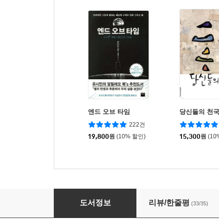
엔드 오브 타임
당신들의 천
222건
19,800
원
(10% 할인)
15,300
원
(10
통섭
도서정보
리뷰/한줄평
(33/35)