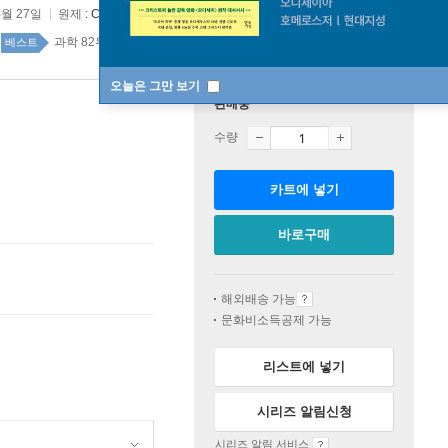
4월 27일
원제 :
Consilience:The Unity of Knowledge (1998)
과학 82위
자연과학 top20 52주
베스트
오늘은 그만 보기
판매중
수량
카트에 넣기
바로구매
해외배송 가능
문화비소득공제 가능
리스트에 넣기
시리즈 알림신청
시리즈 알림 서비스