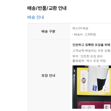
배송/반품/교환 안내
배송 안내
예스24 배송
배송 구분
배송비 : 2,500원
안전하고 정확한 포장을 위해 
고객님께 배송되는 모든 상품을
목적 : 안전한 포장 관리
촬영범위 : 박스 포장 작업
포장 안내