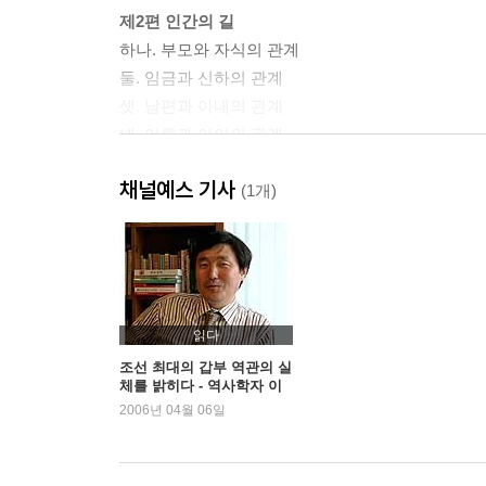
제2편 인간의 길
하나. 부모와 자식의 관계
둘. 임금과 신하의 관계
셋. 남편과 아내의 관계
넷. 어른과 아이의 관계
다섯. 벗들과의 관계
채널예스 기사
(1개)
제3편 수양의 길
하나. 마음가짐에 관해
둘. 몸가짐에 관해
셋. 옷차림에 관해
넷. 음식에 관해
읽다
조선 최대의 갑부 역관의 실
체를 밝히다 - 역사학자 이
제4편 고대의 도
덕일
2006년 04월 06일
하나. ‘교육의 길’을 밝힌다
둘. ‘인간의 길’을 밝힌다
셋. ‘수양의 길’을 밝힌다