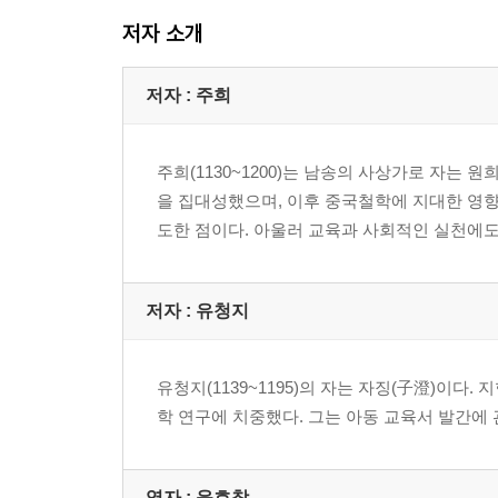
넷. 전체 내용을 총괄한다
저자 소개
제5편 아름다운 말
저자 : 주희
하나. ‘교육의 길’의 뜻을 넓힌다
둘. ‘인간의 길’의 뜻을 넓힌다
셋. ‘수양의 길’의 뜻을 넓힌다
주희(1130~1200)는 남송의 사상가로 자는 원
을 집대성했으며, 이후 중국철학에 지대한 영향
제6편 착한 행동
도한 점이다. 아울러 교육과 사회적인 실천에도
하나. ‘교육의 길’을 실증한다
둘. ‘인간의 길’을 실증한다
셋. ‘수양의 길’을 실증한다
저자 : 유청지
유청지(1139~1195)의 자는 자징(子澄)이
학 연구에 치중했다. 그는 아동 교육서 발간에 
역자 : 윤호창