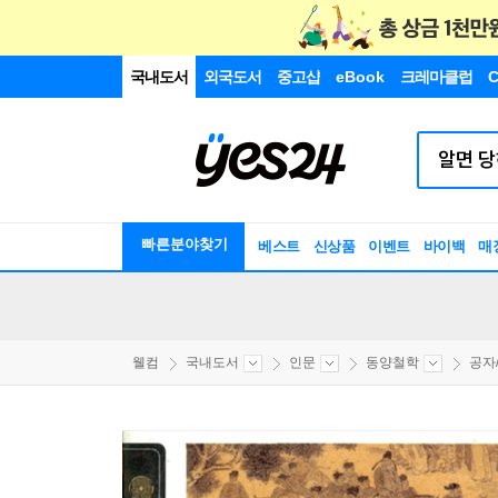
국내도서
외국도서
중고샵
eBook
크레마클럽
C
빠른분야찾기
베스트
신상품
이벤트
바이백
매
웰컴
국내도서
인문
동양철학
공자