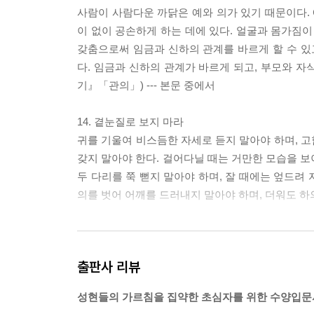
사람이 사람다운 까닭은 예와 의가 있기 때문이다. 
이 없이 공손하게 하는 데에 있다. 얼굴과 몸가짐이
갖춤으로써 임금과 신하의 관계를 바르게 할 수 있
다. 임금과 신하의 관계가 바르게 되고, 부모와 자
기』「관의」) --- 본문 중에서
14. 곁눈질로 보지 마라
귀를 기울여 비스듬한 자세로 듣지 말아야 하며, 
갖지 말아야 한다. 걸어다닐 때는 거만한 모습을 보
두 다리를 쭉 뻗지 말아야 하며, 잘 때에는 엎드려 
의를 벗어 어깨를 드러내지 말아야 하며, 더워도 하의
15. 방안을 두리번거리지 마라
출판사 리뷰
성에 올라가서는 손가락질을 하지 않으며, 성 위에
에 올라갈 때는 반드시 소리를 내야 하며, 문밖에 
성현들의 가르침을 집약한 초심자를 위한 수양입문
다.