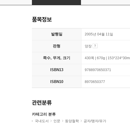
품목정보
발행일
2005년 04월 11일
판형
양장
쪽수, 무게, 크기
430쪽 | 670g | 153*224*30
ISBN13
9788970650371
ISBN10
8970650377
관련분류
카테고리 분류
국내도서
인문
동양철학
공자/맹자/유가