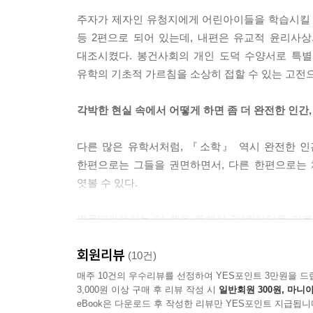
문에 들어가려고 할 때는 반드시 바닥을 쳐다봐야 하
주자가 제자인 유청지에게 어린아이들을 학습시킬 수
려 있었으면 또한 열어두고 닫혀 있었으면 또한 닫아
등 2편으로 되어 있는데, 내편은 유교적 윤리사
남의 신발을 밟아서는 안 되고, 남의 자리를 밟아서
대조시켰다. 봉건사회의 개인 도덕 수양서로 특
반드시 신중하게 대답해야 한다. (『예기』「곡례」) 
유학의 기초적 가르침을 소상히 접할 수 있는 고전
16. 군자의 풍모와 행동거지
각박한 현실 속에서 어떻게 하면 좀 더 완전한 인간
군자의 용모는 느긋하고 아취가 있으며 존경할 사람
다물고 있고 말소리는 조용조용하고 머리는 곧으며 
다른 많은 유학서처럼, 『소학』 역시 완전한 인
한편으로는 그들을 권면하면서, 다른 한편으로는 
--- 본문 중에서
엿볼 수 있다.
명문대가에서는 이 책을 통해서 "어린아이를 가르
경건한 태도를 가지도록 가르쳐야 한다." 등 아이
회원리뷰
대한 배려, 공동체에 대한 애정, 물질과 이기적
(10건)
고전이다.
매주 10건의 우수리뷰를 선정하여 YES포인트 3만원을 드
3,000원 이상 구매 후 리뷰 작성 시
일반회원 300원, 마니아
eBook은 다운로드 후 작성한 리뷰만 YES포인트 지급됩니