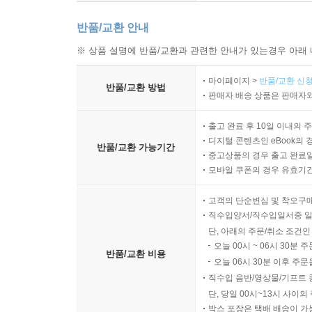
반품/교환 안내
※ 상품 설명에 반품/교환과 관련한 안내가 있는경우 아래 
마이페이지 >
반품/교환 신청
반품/교환 방법
판매자 배송 상품은 판매자와
출고 완료 후 10일 이내의 
디지털 콘텐츠인 eBook의 
반품/교환 가능기간
중고상품의 경우 출고 완료일
모바일 쿠폰의 경우 유효기간(
고객의 단순변심 및 착오구
직수입양서/직수입일서중 일
단, 아래의 주문/취소 조건인
오늘 00시 ~ 06시 30분 
반품/교환 비용
오늘 06시 30분 이후 주문
직수입 음반/영상물/기프트 
단, 당일 00시~13시 사이
박스 포장은 택배 배송이 가