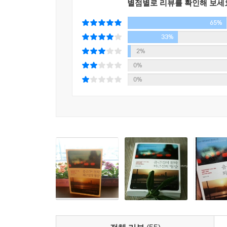
별점별로 리뷰를 확인해 보세
《출근길의 철학 퇴근길의 명상》은 우리의 삶 
21 현실과 이상
65%
이해관계가 얽히고설킨 복잡한 직장 생활 그리
〔출근길의 철학〕 내가 좋아하는 일을 할 수 없는
파악하느냐에 달렸다.
33%
〔퇴근길의 명상〕 소망인지 열망인지 확인하라
2%
0%
22 외향성과 내향성
6년간 400여 건의 직장인들의 고민을 듣고 상담하
0%
〔출근길의 철학〕 나는 왜 말을 대차게 하지 못할
40개의 문제와 해결책 그리고 행복한 삶을 위한 조
〔퇴근길의 명상〕 내성적인 성격은 핸디캡이 아니
책은 하나의 문제(소재)를 두고 두 가지 방식으로 
23 내근과 외근
‘출근길의 철학’에서는 직장인들이 실제로 상담해
〔출근길의 철학〕 왜 회계 부서의 눈치를 봐야 하
‘퇴근길의 명상’을 통해 앞의 사례를 인생의 문제로
〔퇴근길의 명상〕 시대를 읽어라
오랫동안 직장인을 상대로 많은 상담을 해온 작가는 
열심히 나아간다면 더 빨리 목표에 도달할 수 있다.
24 순서와 단계
있기 때문이다.
〔출근길의 철학〕 왜 본사와 현장에서 다 나를 찾
마찬가지로 직장인들을 대상으로 속도와 뛰는 기술
〔퇴근길의 명상〕 걷기 전에 뛰기를 배우려 하지 
퇴근길의 명상》은 직장인으로서 그리고 생활인으로
이를 위해 저자는 우리가 겪어왔고 겪어갈 직장과 삶