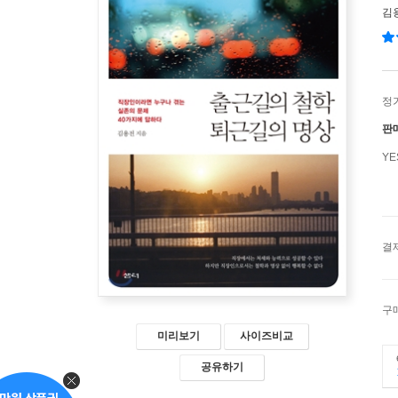
김
정
판
Y
결
구
미리보기
사이즈비교
공유하기