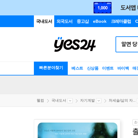
국내도서
외국도서
중고샵
eBook
크레마클럽
C
빠른분야찾기
베스트
신상품
이벤트
바이백
매
웰컴
국내도서
자기계발
처세술/삶의 자...
소