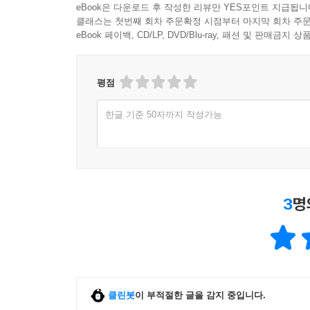
eBook은 다운로드 후 작성한 리뷰만 YES포인트 지급됩니
29 직장과 가정
클래스는 첫번째 회차 주문확정 시점부터 마지막 회차 주문
eBook 페이백, CD/LP, DVD/Blu-ray, 패션 및 판매금
〔출근길의 철학〕 직장 고민을 가족에게 밝혀야 하
〔퇴근길의 명상〕 신뢰는 가정을 지키는 견고한 
평점
30 아부와 정성
〔출근길의 철학〕 아부는 과연 나쁜 것인가?
한글 기준 50자까지 작성가능
〔퇴근길의 명상〕 아부는 생존을 위한 전략적 칭
7부 : 이끌 것인가, 따를 것인가?
31 리더와 보스
3
명
〔출근길의 철학〕 목표를 높게 잡는 것이 최선인가
〔퇴근길의 명상〕 리더는 봄이고 보스는 겨울이다
32 경쟁과 발전
〔출근길의 철학〕 막가는 라이벌에게도 품의를 지
클린봇
이 부적절한 글을 감지 중입니다.
〔퇴근길의 명상〕 작은 그릇은 큰 그릇에 담긴다