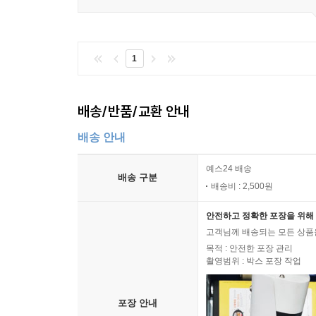
〔퇴근길의 명상〕 용기의 대부분은 조심성이다
37 불운과 행운
1
〔출근길의 철학〕 왜 하필 내가 십자가를 져야 하
〔퇴근길의 명상〕 역경은 전설을 만들 절호의 기
배송/반품/교환 안내
38 소통과 불통
배송 안내
〔출근길의 철학〕 상사와 왜 이렇게 대화가 안 통
〔퇴근길의 명상〕 먼저 창끝을 나란히 하라
예스24 배송
배송 구분
배송비 : 2,500원
39 용서와 복수
〔출근길의 철학〕 나를 함정에 빠뜨린 자에게 복
안전하고 정확한 포장을 위해 
〔퇴근길의 명상〕 상대를 용서하고 스스로에게 
고객님께 배송되는 모든 상품을
목적 : 안전한 포장 관리
촬영범위 : 박스 포장 작업
40 시작과 끝
〔출근길의 철학〕 탈출구 없는 중년의 해직자는 어
포장 안내
〔퇴근길의 명상〕 모든 끝은 또 하나의 새로운 시