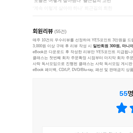
‘오늘은 어떻게 살아남나’ 출근길의 고민
17 의리와 무모
‘계속 이렇게 살아야 하나’ 퇴근길의 회한
세상을 살면서 시도하는 모든 소통의 원리가 그렇다
〔출근길의 철학〕 퇴출 위기의 후배를 받을 것인가
을 먼저 버리지 않는 한 상사도 역시 창을 집어 들
〔퇴근길의 명상〕 독수리는 새끼를 둥지에서 밀
우리는 매일 저마다 정해진 목적지로 갔다가 돌아오
는 비로소 문제를 지적해도 소통이 된다. 무조건 상
회원리뷰
하지만 오가는 여정에서 마주치는 얼굴들에서 표정
(55건)
다. 이 부분이 먼저 해결되지 않으면 그 어떤 충정
18 순수와 생존
오늘도 떠나는 여행. 정거장이 바뀔 때마다 여행자
매주 10건의 우수리뷰를 선정하여 YES포인트 3만원을 드
(‘먼저 창끝을 나란히 하라’에서)
〔출근길의 철학〕 회사에서는 인간적인 것이 약점
3,000원 이상 구매 후 리뷰 작성 시
일반회원 300원, 마니아
내가 오늘 가는 이 길이 내 인생의 유일한 길일까?
〔퇴근길의 명상〕 회사는 정의구현사제단이 아니
eBook은 다운로드 후 작성한 리뷰만 YES포인트 지급됩니
이렇게 출퇴근길은 하루 중 가장 복잡한 마음을 품
--- 본문 중에서
클래스는 첫번째 회차 주문확정 시점부터 마지막 회차 주문
《출근길의 철학 퇴근길의 명상》은 우리가 매일 
사락 독서모임으로 진행된 클래스는 사락 독서모임 게시판
19 비굴과 처신
희망을 위해 지금 내가 짊어져야 할 것과 내려놓아야
eBook 페이백, CD/LP, DVD/Blu-ray, 패션 및 판매금
〔출근길의 철학〕 후배를 상사로 모시며 행복할 수
〔퇴근길의 명상〕 굴하는 인생이 쿨한 인생이다
55
명
직장에서는 처세와 능력으로 성공할 수 있다
20 과거와 미래
하지만 직장인으로서는 철학과 명상 없이 행복할 수
〔출근길의 철학〕 퇴출당한 전력은 숨겨야 하는가
〔퇴근길의 명상〕 최후에 웃는 자가 가장 행복한 
저자는 직장뿐 아니라 인생에서 문제를 해결하는 데 첫
있어야 해결 역시 제대로 할 수 있기 때문이다. 
5부 : 안으로 들어가야 하나, 밖으로 나가야 하나?
편견(偏見)이다. 편견은 나의 입장에만 치우쳐 상황