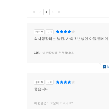
33 항의와 건의
1
〔출근길의 철학〕 상사의 개인 심부름을 해주어야
〔퇴근길의 명상〕 시인의 눈으로 세상을 보자
종이책
구매
34 돈과 시간
회사생활하는 남편, 사회초년생인 아들,딸에게
〔출근길의 철학〕 높은 연봉인가, 여유 있는 삶인
〔퇴근길의 명상〕 나는 누구인가?
1명
이 이 한줄평을 추천합니다.
35 환상과 직시
b
〔출근길의 철학〕 너무 좋은 기회가 동시에 왔다면
〔퇴근길의 명상〕 지나침은 모자람만 못하다
종이책
구매
8부 : 참아야 하는가, 맞서야 하는가?
좋습니나
36 용기와 지혜
이 한줄평이 도움이 되었나요?
〔출근길의 철학〕 불의를 보고도 참아야 하는가?