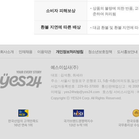
상품의 불량에 의한 반품, 교
소비자 피해보상
준하여 처리됨
환불 지연에 따른 배상
대금 환불 및 환불 지연에 
회사소개
인재채용
이용약관
개인정보처리방침
청소년보호정책
도서홍보안내
대표 : 김석환, 최세라
주소 : 서울시 영등포구 은행로 11, 5층~6층(여의도동,일신
사업자등록번호 : 229-81-37000 통신판매업신고 : 제 200
이메일 : yes24help@yes24.com 호스팅 서비스사업자 :
Copyright ⓒ YES24 Corp. All Rights Reserved.