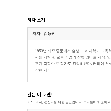
〔퇴근길의 명상〕 큰 사람은 멀리 본다
2부 : 멀리 가야 하는가, 높이 올라가야 하는가?
저자 소개
6 선택과 집중
저자 : 김용전
〔출근길의 철학〕 편한 일터인가, 힘든 일터인가?
〔퇴근길의 명상〕 두 개의 화살을 지니지 말라
1953년 제주 중문에서 출생. 고려대학교 교육
7 생계와 가치
사를 거쳐 한 교육 기업의 창립 멤버로 시작, 
〔출근길의 철학〕 취업 안 되는데 분식집이라도 
조기 퇴직한 후 작가로 전업하였다. 커리어 컨
〔퇴근길의 명상〕 업(業)으로 승부하라
작)에서 ‘...
8 속도와 무게
〔출근길의 철학〕 재빠른 계산이 이익을 주는가?
〔퇴근길의 명상〕 포경선의 작살은 끝이 뭉툭하다
만든 이 코멘트
저자, 역자, 편집자를 위한 공간입니다. 독자들에게 전하고
9 칭찬과 인정