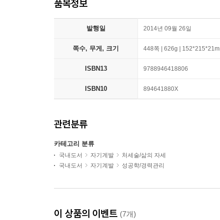
품목정보
발행일
2014년 09월 26일
쪽수, 무게, 크기
448쪽 | 626g | 152*215*21
ISBN13
9788946418806
ISBN10
894641880X
관련분류
카테고리 분류
국내도서
자기계발
처세술/삶의 자세
국내도서
자기계발
성공학/경력관리
이 상품의 이벤트
(7개)