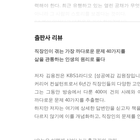
력해야 한다. 최근 유행하고 있는 열린 공채가 무엇
〔출근길의 철학〕 대를 위해서 소를 희생시켜야 
아니라 그 사람의 스토리를 보겠다는 것이다.
〔퇴근길의 명상〕 그 무엇보다 사람이 먼저다
(‘스펙이 약하다고 대학원을 가야 할까?’에서)
14 보직과 성공
출판사 리뷰
직장 생활이 즐겁지 않은가? 누군가 싫은 사람이 
〔출근길의 철학〕 성공에 유리한 특정 보직이 있는
없기도 할 것이다. 문제는 상호성이다. 서로 대화해
〔퇴근길의 명상〕 난은 어디에 있어도 난이다
직장인이 겪는 가장 까다로운 문제 40가지를
두려워하지 말고 공통점을 찾아보자. 반드시 있다. 
삶을 관통하는 인생의 원리로 풀다
서로 위해주지 않을까? 공통점이 없는 게 아니라 
15 정직과 모면
(‘앞은 물론 뒤를 잘 들여다보아야 한다’에서)
〔출근길의 철학〕 꾀로 과오를 모면하는 게 좋은가
저자 김용전은 KBS1라디오 [성공예감 김원장입니다
〔퇴근길의 명상〕 결국 정직이 최선이다
커리어 컨설턴트로서 6년간 직장인들의 다양한 고민
세상에는 다섯 부류의 일꾼이 있다.
그는 그동안 방송에서 다룬 400여 건의 사례와
첫째는 문제를 볼 줄 모르는 사람, 둘째는 문제를 
4부 : 섞일 것인가, 구별될 것인가?
까다로운 문제 40가지를 추출했다.
는 사람, 넷째는 주위에 대한 배려나 대안 없이 문
하지만 저자는 여기에 상세한 답변만을 싣고자 책을
해결책까지 제시하는 사람이다.
16 호감과 증오
다르지 않기에 이를 개념화하고, 직장인의 문제를 
우리가 가장 경계해야 할 것은 문제를 틀리게 보는 
〔출근길의 철학〕 인간은 어차피 서로 다른 존재인
는 사람을 용기 있는 인물로 착각한다는 사실이다.
〔퇴근길의 명상〕 앞은 물론 뒤를 잘 들여다보아야
(‘용기의 대부분은 조심성이다’에서)