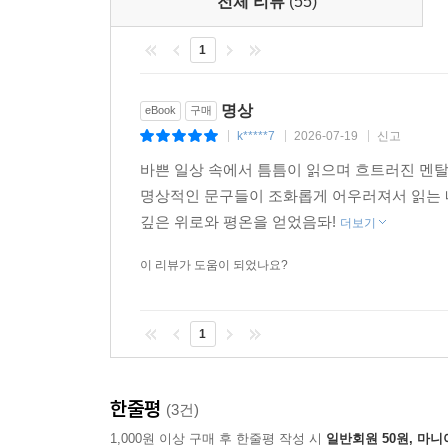
전체 리뷰
(55)
25 구세대와 신세대
〔출근길의 철학〕 말 안 통하는 신세대는 어떻게 
1
〔퇴근길의 명상〕 당신도 한때는 갓난아기였다
“직장의 문제는 결국 인생의 문제다”
명상
6부 : 유연해야 하는가, 강직해야 하는가?
eBook
구매
- 떠날 것인가, 남을 것인가?
k*****7
2026-07-19
신고
|
|
|
- 멀리 가야 하는가, 높이 올라가야 하는가?
26 보수와 개혁
바쁜 일상 속에서 틈틈이 읽으며 흐트러진 멘탈
- 불려야 하는가, 줄여야 하는가?
〔출근길의 철학〕 좋은 변화를 왜 거부하는가?
명상적인 문구들이 조화롭게 어우러져서 읽는 
- 섞일 것인가, 구별될 것인가?
〔퇴근길의 명상〕 개혁은 타이밍보다 주체가 중
깊은 위로와 평온을 얻었음돠!
- 안으로 들어가야 하나, 밖으로 나가야 하나?
더보기
- 유연해야 하는가, 강직해야 하는가?
이 리뷰가 도움이 되었나요?
27 비판과 비난
- 이끌 것인가, 따를 것인가?
〔출근길의 철학〕 내 약점을 공개한 상사가 정당한
- 참아야 하는가, 맞서야 하는가?
〔퇴근길의 명상〕 들리는 대로 듣지 말라
1
28 역할과 책임
〔출근길의 철학〕 나를 우습게 보는 후배를 어떻게
한줄평
(3건)
〔퇴근길의 명상〕 메소드 연기자가 되자
1,000원 이상 구매 후 한줄평 작성 시
일반회원 50원, 마니