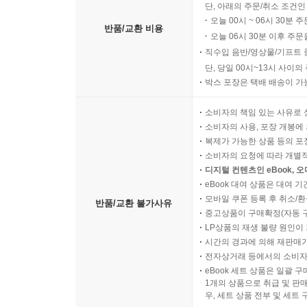
단, 아래의 주문/취소 조건인
오늘 00시 ~ 06시 30분 
반품/교환 비용
오늘 06시 30분 이후 주문
직수입 음반/영상물/기프트 
단, 당일 00시~13시 사이
박스 포장은 택배 배송이 가
소비자의 책임 있는 사유로 
소비자의 사용, 포장 개봉에 
복제가 가능한 상품 등의 포장을 
소비자의 요청에 따라 개별
디지털 컨텐츠인 eBook, 
eBook 대여 상품은 대여 기
모바일 쿠폰 등록 후 취소/환
반품/교환 불가사유
중고상품이 구매확정(자동 
LP상품의 재생 불량 원인이 기
시간의 경과에 의해 재판매가
전자상거래 등에서의 소비자
eBook 세트 상품은 일괄 
1개의 상품으로 취급 및 판매
우, 세트 상품 전부 및 세트