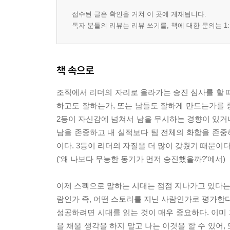
〔출근길의 철학〕 문제 부하 키울 것인가, 버릴 것
접수된 글은 확인을 거쳐 이 곳에 게재됩니다.
〔퇴근길의 명상〕 잘하려고 하는 마음을 알아주자
독자 분들의 리뷰는 리뷰 쓰기를, 책에 대한 문의는 1:
10 고난과 희망 :
〔출근길의 철학〕 잘하는 일인가, 비전 있는 일인
책 속으로
〔퇴근길의 명상〕 희망 없는 안락보다 희망 있는 
조직에서 리더의 자리로 올라가는 승진 심사를 할 
3부 : 불려야 하는가, 줄여야 하는가?
하고도 잘하는가, 또는 남들도 잘하게 만드는가를 중
2등이 자신감에 넘쳐서 남을 무시하는 경향이 있거나
11 주관과 객관
남을 존중하고 내 실적보다 팀 전체의 화합을 존중
〔출근길의 철학〕 친구가 먼저 성공했는데 왜 내
이다. 3등이 리더의 자질을 더 많이 갖췄기 때문이다
〔퇴근길의 명상〕 주체사상을 지니자
(‘왜 나보다 무능한 동기가 먼저 승진했을까?’에서)
12 스펙과 스토리
이제 스펙으로 말하는 시대는 점점 지나가고 있다는 
〔출근길의 철학〕 스펙이 약하다고 대학원을 가야
람인가 즉, 어떤 스토리를 지닌 사람인가로 평가한다
〔퇴근길의 명상〕 스토리가 스펙을 이긴다
성공하려면 시대를 읽는 것이 매우 중요하다. 이미
을 채울 생각을 하지 말고 나는 이것을 할 수 있어,
13 개인과 조직