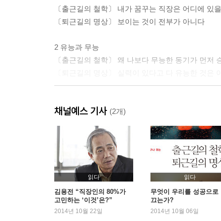
〔출근길의 철학〕 내가 꿈꾸는 직장은 어디에 있을
〔퇴근길의 명상〕 보이는 것이 전부가 아니다
2 유능과 무능
〔출근길의 철학〕 왜 나보다 무능한 동기가 먼저 
〔퇴근길의 명상〕 실력이 있다고 다 유능한 것은 
3 인내와 결실
채널예스 기사
〔출근길의 철학〕 아무리 힘들어도 계속 다녀야 
(2개)
〔퇴근길의 명상〕 세컨드 윈드를 반겨라
4 보람과 보상
[출근길의 철학] 어찌 나한테 이럴 수 있는가?
[퇴근길의 명상] 베풀되 베푼다는 생각을 버리면 
읽다
읽다
김용전 “직장인의 80%가
무엇이 우리를 성공으로
고민하는 ‘이것’은?”
끄는가?
5 위기와 기회
2014년 10월 22일
2014년 10월 06일
〔출근길의 철학〕 위기는 피하고 봐야 하는가?