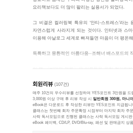
요리책보다도 더 많이 팔리는 실용서가 되었다.
그 비결은 컬러링북 특유의 ‘안티-스트레스’라는
자연스럽게 사라지게 되는 것이다. 인터넷과 스마
이용해 아날로그 세계로 빠져들면 마음이 더 평온해
독특하고 몽환적인 아름다움─조해너 배스포드의 
이 책 〈비밀의 정원〉은 어른들을 위한 컬러링북의
영국에서 10만 부, 미국에서 12만 부가 팔렸으며
회원리뷰
20위권을 유지하고 있다.
(107건)
매주 10건의 우수리뷰를 선정하여 YES포인트 3만원을 드
3,000원 이상 구매 후 리뷰 작성 시
일반회원 300원, 마니아
이미 스타벅스, 스와로브스키, DKNY, 나이키
eBook은 다운로드 후 작성한 리뷰만 YES포인트 지급됩니
‘색칠하기’의 활용이 아니더라도 작품으로서 감상
클래스는 첫번째 회차 주문확정 시점부터 마지막 회차 주문
하나하나 손으로 그린 흑백의 정교하고 세밀한 
사락 독서모임으로 진행된 클래스는 사락 독서모임 게시판
마력을 뿜어낸다. 이 책은 배스포드의 대중적인 작
eBook 페이백, CD/LP, DVD/Blu-ray, 패션 및 판매금