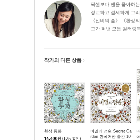
픽셀보다 펜을 좋아하는
정교하고 섬세하게 그리
《신비의 숲》 《환상의
그가 펴낸 모든 컬러링북
작가의 다른 상품
환상 동화
비밀의 정원 Secret Ga
매
rden 한국어판 출간 10
o
14,400
원
(10% 할인)