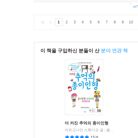
m*
1
2
3
4
5
6
7
8
9
10
이 책을 구입하신 분들이 산
분야 연관 책
더 커진 추억의 종이인형
아르고나인 스튜디오 글
봄봄스쿨
|
15건