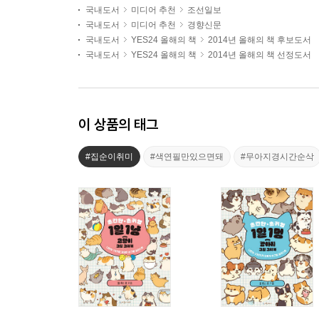
국내도서
미디어 추천
조선일보
국내도서
미디어 추천
경향신문
국내도서
YES24 올해의 책
2014년 올해의 책 후보도서
국내도서
YES24 올해의 책
2014년 올해의 책 선정도서
이 상품의 태그
#집순이취미
#색연필만있으면돼
#무아지경시간순삭