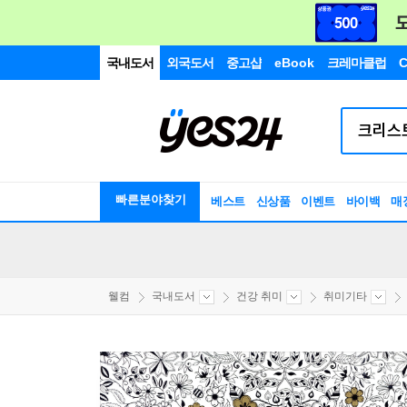
국내도서
외국도서
중고샵
eBook
크레마클럽
C
빠른분야찾기
베스트
신상품
이벤트
바이백
매
웰컴
국내도서
건강 취미
취미기타