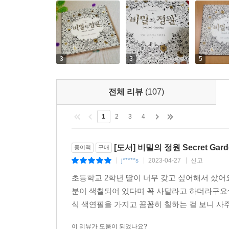
3
3
5
전체 리뷰
(107)
1
2
3
4
[도서] 비밀의 정원 Secret Gard
종이책
구매
j*****s
2023-04-27
신고
|
|
|
초등학교 2학년 딸이 너무 갖고 싶어해서 샀어요
분이 색칠되어 있다며 꼭 사달라고 하더라구요~
식 색연필을 가지고 꼼꼼히 칠하는 걸 보니 사
이 리뷰가 도움이 되었나요?