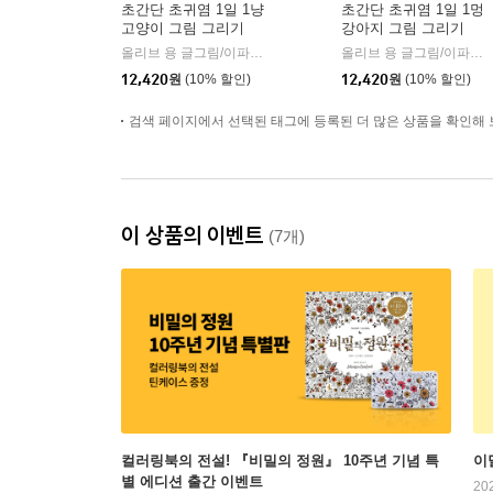
초간단 초귀염 1일 1냥
초간단 초귀염 1일 1멍
고양이 그림 그리기
강아지 그림 그리기
올리브 용 글그림/이파정 역
청어람미디어
올리브 용 글그림/이파정 역
|
12,420
원
(10% 할인)
12,420
원
(10% 할인)
검색 페이지에서 선택된 태그에 등록된 더 많은 상품을 확인해 
이 상품의 이벤트
(7개)
컬러링북의 전설! 『비밀의 정원』 10주년 기념 특
이
별 에디션 출간 이벤트
20