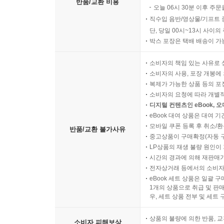
반품/교환 비용
오늘 06시 30분 이후 주문
직수입 음반/영상물/기프트 
단, 당일 00시~13시 사이
박스 포장은 택배 배송이 가
소비자의 책임 있는 사유로 
소비자의 사용, 포장 개봉에 
복제가 가능한 상품 등의 포장을 
소비자의 요청에 따라 개별
디지털 컨텐츠인 eBook, 
eBook 대여 상품은 대여 기
모바일 쿠폰 등록 후 취소/환
반품/교환 불가사유
중고상품이 구매확정(자동 
LP상품의 재생 불량 원인이 기
시간의 경과에 의해 재판매가
전자상거래 등에서의 소비자
eBook 세트 상품은 일괄 
1개의 상품으로 취급 및 판매
우, 세트 상품 전부 및 세트
상품의 불량에 의한 반품, 교
소비자 피해보상