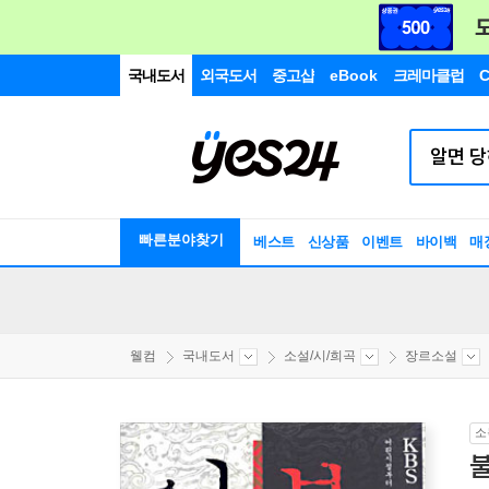
국내도서
외국도서
중고샵
eBook
크레마클럽
C
빠른분야찾기
베스트
신상품
이벤트
바이백
매
웰컴
국내도서
소설/시/희곡
장르소설
소
불