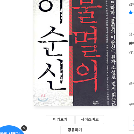
김
정
판
Y
결
구
미리보기
사이즈비교
공유하기