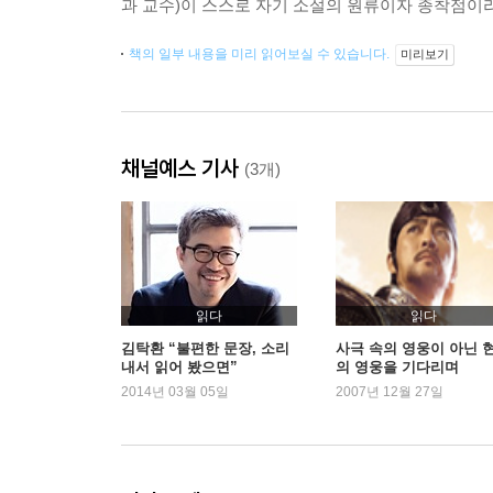
과 교수)이 스스로 자기 소설의 원류이자 종착점이
책의 일부 내용을 미리 읽어보실 수 있습니다.
미리보기
채널예스 기사
(3개)
읽다
읽다
김탁환 “불편한 문장, 소리
사극 속의 영웅이 아닌 
내서 읽어 봤으면”
의 영웅을 기다리며
2014년 03월 05일
2007년 12월 27일