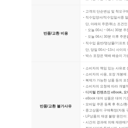
고객의 단순변심 및 착오구
직수입양서/직수입일서중 일
단, 아래의 주문/취소 조건인
오늘 00시 ~ 06시 30분 
반품/교환 비용
오늘 06시 30분 이후 주문
직수입 음반/영상물/기프트 
단, 당일 00시~13시 사이
박스 포장은 택배 배송이 가
소비자의 책임 있는 사유로 
소비자의 사용, 포장 개봉에 
복제가 가능한 상품 등의 포장을 
소비자의 요청에 따라 개별
디지털 컨텐츠인 eBook, 
eBook 대여 상품은 대여 기
모바일 쿠폰 등록 후 취소/환
반품/교환 불가사유
중고상품이 구매확정(자동 
LP상품의 재생 불량 원인이 기
시간의 경과에 의해 재판매가