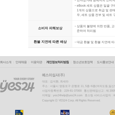
전자상거래 등에서의 소비자
eBook 세트 상품은 일괄 
1개의 상품으로 취급 및 판매
우, 세트 상품 전부 및 세트
상품의 불량에 의한 반품, 교
소비자 피해보상
준하여 처리됨
환불 지연에 따른 배상
대금 환불 및 환불 지연에 
회사소개
인재채용
이용약관
개인정보처리방침
청소년보호정책
도서홍보안내
대표 : 김석환, 최세라
주소 : 서울시 영등포구 은행로 11, 5층~6층(여의도동,일신
사업자등록번호 : 229-81-37000 통신판매업신고 : 제 200
이메일 : yes24help@yes24.com 호스팅 서비스사업자 :
Copyright ⓒ YES24 Corp. All Rights Reserved.