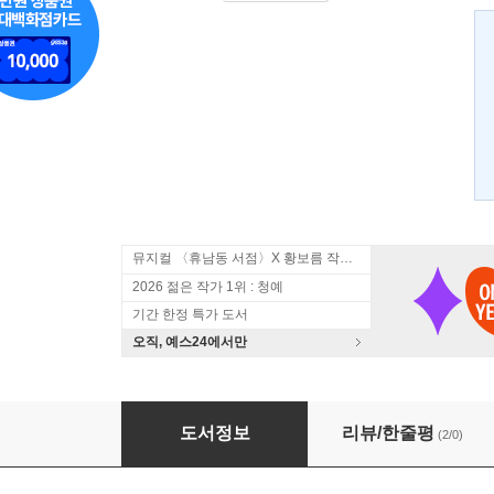
뮤지컬 〈휴남동 서점〉X 황보름 작가 북토크
2026 젊은 작가 1위 : 청예
기간 한정 특가 도서
오직, 예스24에서만
불멸의 이순신 5
도서정보
리뷰/한줄평
(2/0)