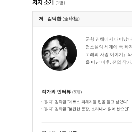
저자 소개
(1명)
저 :
김탁환
(金琸桓)
군항 진해에서 태어났다
전소설의 세계에 푹 빠
고래의 사랑 이야기』와 
을 떠난 이후, 전업 작
작가와 인터뷰
(5개)
[읽다]
김탁환 “메르스 피해자들 편을 들고 싶었다”
[읽다]
김탁환 “불편한 문장, 소리내서 읽어 봤으면”