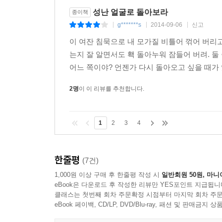
성난 얼굴로 돌아보라
종이책
g*******s
2014-09-06
신고
|
|
|
이 여잔 침묵으로 내 모가질 비틀어 꺾어 버리고
는지 잘 알면서도 홱 돌아누워 잠들어 버려. 둘 
어느 쪽이야? 언젠가 다시 돌아오고 싶을 때가 
2명
이 이 리뷰를 추천합니다.
1
2
3
4
한줄평
(7건)
1,000원 이상 구매 후 한줄평 작성 시
일반회원 50원, 마니
eBook은 다운로드 후 작성한 리뷰만 YES포인트 지급됩니
클래스는 첫번째 회차 주문확정 시점부터 마지막 회차 주문
eBook 페이백, CD/LP, DVD/Blu-ray, 패션 및 판매금