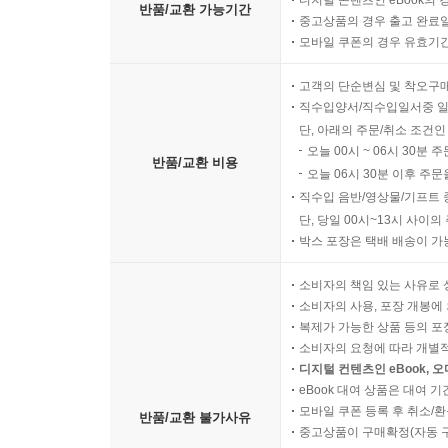
디지털 콘텐츠인 eBook의 
반품/교환 가능기간
중고상품의 경우 출고 완료일
모바일 쿠폰의 경우 유효기간(
고객의 단순변심 및 착오구
직수입양서/직수입일서중 일
단, 아래의 주문/취소 조건인
오늘 00시 ~ 06시 30분 
반품/교환 비용
오늘 06시 30분 이후 주문
직수입 음반/영상물/기프트 
단, 당일 00시~13시 사이
박스 포장은 택배 배송이 가
소비자의 책임 있는 사유로 
소비자의 사용, 포장 개봉에 
복제가 가능한 상품 등의 포장을 
소비자의 요청에 따라 개별
디지털 컨텐츠인 eBook, 
eBook 대여 상품은 대여 기
모바일 쿠폰 등록 후 취소/환
반품/교환 불가사유
중고상품이 구매확정(자동 