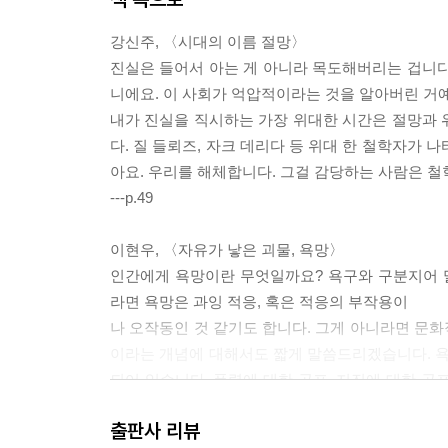
강신주, 〈시대의 이름 절망〉
진실은 들어서 아는 게 아니라 목도해버리는 겁니다.
니에요. 이 사회가 억압적이라는 것을 알아버린 거예
내가 진실을 직시하는 가장 위대한 시간은 절망과 
다. 질 들뢰즈, 자크 데리다 등 위대 한 철학자가
아요. 우리를 해체합니다. 그걸 감당하는 사람은 
---p.49
이현우, 〈자유가 낳은 괴물, 욕망〉
인간에게 욕망이란 무엇일까요? 욕구와 구분지어 
라면 욕망은 과잉 적응, 혹은 적응의 부작용이
나 오작동인 것 같기도 합니다. 그게 아니라면 문
이라는 개념에 대해서도 짧게 말씀드리겠습니다. 욕
되어 있습니다. 폭력에 대한 공포, 지진에 대한 공
될 수 있으면 공포입니다. 불안이 그렇게 한정돼 있
출판사 리뷰
은 상당히 인간적인 개념입니다.