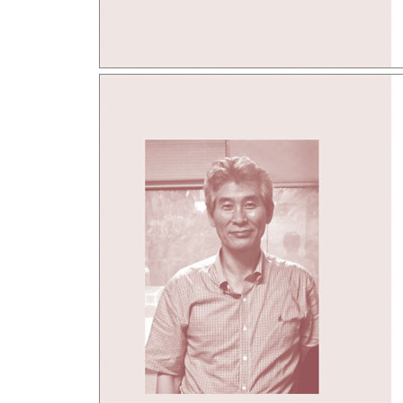
비운의 여인 진채봉
진채봉과 양소유의 슬픈 엇갈림
치유하는 상상의 힘
환상으로 고통 넘기
노명우 - 그래도 인간으로 살아가고자 한다
불안의 시대에서 어떻게 살아남을 것인가
오디세우스형 인간이 몰락한 한국 사회
가치 체계가 사라져버린 싱크홀 시대
마지막 남자
임금 인상을 요청하기 위해 과장에게 접근하는 기술
사회문제의 개인화
세속화된 변신론을 경계하자
인간과 비인간의 경계
악의 평범성에 대한 보고서