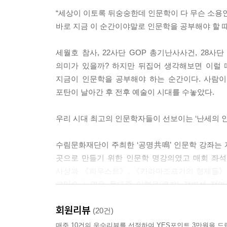
---p.79
“세상이 이토록 뒤숭숭한데 인문학이 다 무슨 소용인
바로 지금 이 순간이야말로 인문학을 공부해야 할 
고미숙, 〈욕망의 지도, 운명〉
“열정을 가져! 꿈은 이루어져!” 이 말은 결국 성공
세월호 참사, 22사단 GOP 총기난사사건, 28
큰 꿈을 품으라고요? 이건 굉장히 폭력적인 말이에요
의미가 있을까? 하지만 뒤집어 생각해보면 이럴 
있냐는 거죠. 지혜로운 현자가 되겠어, 말을 청산유수
지금이 인문학을 공부해야 하는 순간이다. 사람이
요? 전 세계를 떠돌면 서 자급자족하고, 매 순간 
포탄이 날아간 후 전후 예술이 시대를 수놓았다.
사냐고요? 그렇습니다. 역시 불안이 문제입니다.
---p.119
우리 시대 최고의 인문학자들이 선보이는 ‘난세의 
강준만, 〈감정독재의 본질, 증오〉
수림문화재단이 주최한 ‘공명共鳴’ 인문학 강좌는 
하지만 생각해보세요. 희망적인 이야기를 20년 넘
곳으로 만들기 위한 인문학 명강의였고 매회 좌
요? 제가 꿈꾸는 것은 이것입니다. ‘비무장지대를
사상과 《파우스트》, 《카라마조프가의 형제들》 등
서 독립적으로 움직이는 영역과 분야입니다. 즉, 
고미숙, 노명우, 문태준, 이현우(로쟈), 정병설, 
---p.154
회원리뷰
강신주가 절망에, 정여울이 불안에, 이현우(로쟈)가
(20건)
정여울, 〈끝없는 불안과 싸우는 당신을 위한 노래
매주 10건의 우수리뷰를 선정하여 YES포인트 3만원을 드