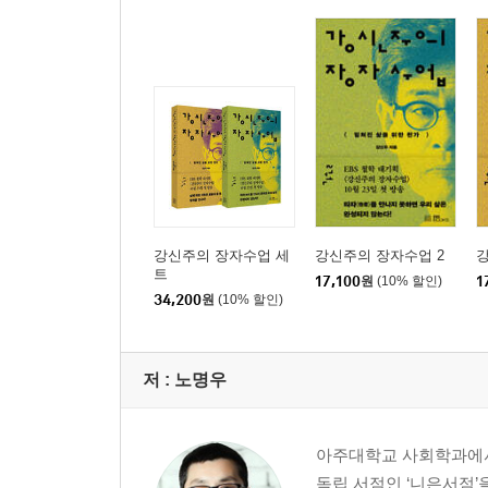
강신주의 장자수업 세
강신주의 장자수업 2
강
트
17,100
원
(10% 할인)
1
34,200
원
(10% 할인)
저 :
노명우
아주대학교 사회학과에서
독립 서점인 ‘니은서점’