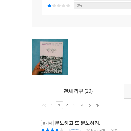
이보다 더 좋은 책은 없다.
0%
고, 잊으면서 괴로워할 것입니다. 다시는 이런 일이
사회가 절망을 권하거든, 성난 얼굴로 돌아보라.
없습니다. 잊지 않으려고 하지만 다른 한편으로는 그
환상이 현실 문제를 해결할 수는 없지만 환상을 통해
---p.237
노명우, 〈그래도 인간으로 살아가고자 한다〉
현재 우리가 살고 있는 시기에서는 과거의 상승기에
재보다 더 좋아지라는 믿음을 상승기 이후의 시기에
앞으로 나아가게 하는 힘, 중단해서는 안 되는 힘,
아가게 하는 힘은커녕 우리를 주저앉게 만드는 힘,
저를 포함하여 상승기가 종말을 고한 지금, 한국에
전체 리뷰
(20)
---p.285
1
2
3
4
분노하고 또 분노하라.
종이책
h*****o
2016-05-28
신고