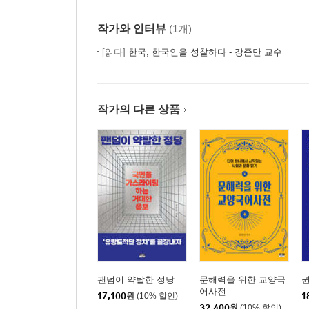
작가와 인터뷰
(1개)
[읽다]
한국, 한국인을 성찰하다 - 강준만 교수
작가의 다른 상품
팬덤이 약탈한 정당
문해력을 위한 교양국
어사전
17,100
원
(10% 할인)
1
32,400
원
(10% 할인)