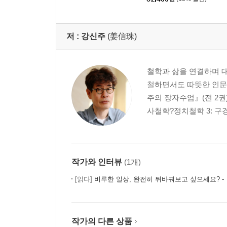
저 :
강신주
(姜信珠)
철학과 삶을 연결하며 대
철하면서도 따뜻한 인문
주의 장자수업』(전 2권
사철학?정치철학 3: 구경
작가와 인터뷰
(1개)
[읽다]
비루한 일상, 완전히 뒤바꿔보고 싶으세요? - 『철학
작가의 다른 상품