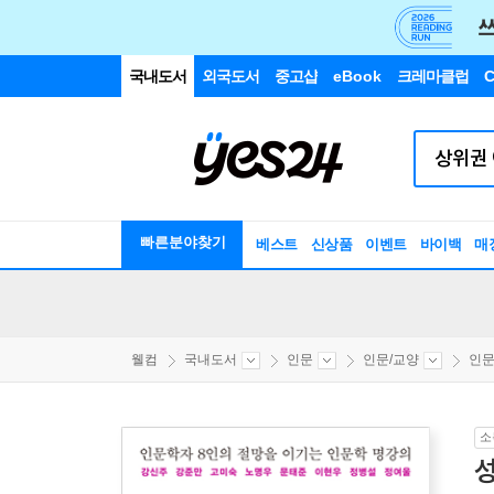
국내도서
외국도서
중고샵
eBook
크레마클럽
C
빠른분야찾기
베스트
신상품
이벤트
바이백
매
웰컴
국내도서
인문
인문/교양
인
소