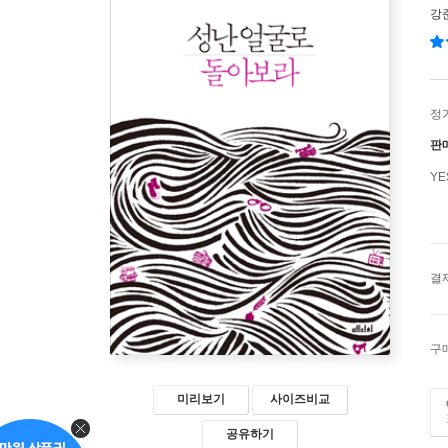
강
정
판
Y
결
구
미리보기
사이즈비교
공유하기