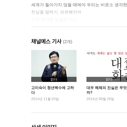
세계가 돌아가지 않을 때에야 우리는 비로소 생각
진실을 말하기, 파르헤지아
가장 위대한 진실의 시간
이현우 - 자유가 낳은 괴물, 욕망
채널예스 기사
욕망의 화신, 파우스트
(2개)
무한한 욕망 추구와 실패
욕망의 탄생 조건
농민의 개성도 19세기에 와서야 발견
<광인일기> 속의 대등욕망
<분신> 속의 대등욕망
읽다
읽다
분신의 의미
고미숙이 청년백수에 고하
대우 해체의 진실은 무
다
까?
학습된 욕망과 불안과 광기
2014년 11월 03일
2014년 08월 29일
욕망을 닮은 불안
고미숙 - 욕망의 지도, 운명
성욕을 위해 자본이 필요하다