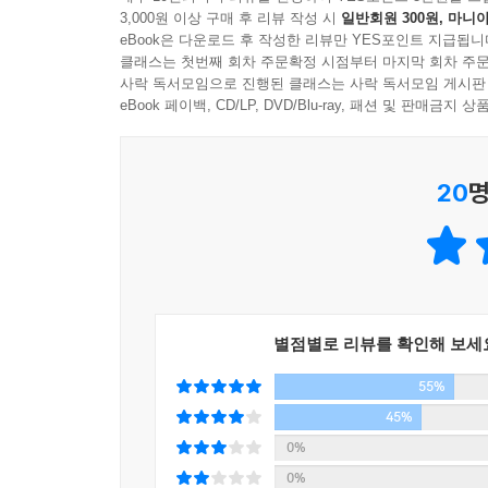
얼마 전에 한 강연에서 “세월호 사건으로 세상이 뒤
3,000원 이상 구매 후 리뷰 작성 시
일반회원 300원, 마니아
철학자 강신주는 “인문학은 우리를 보호해주지 않는
가장 혹독하게 자문하고 있는 바로 그 화두였지요.
eBook은 다운로드 후 작성한 리뷰만 YES포인트 지급됩니
공부하겠는가?” 하고 묻는다. 가장 차가운 진실
면 바로 그렇게 우리가 살고 있는 공동체가 극도의 
클래스는 첫번째 회차 주문확정 시점부터 마지막 회차 주문
살아가기 위해 더 악해져야 하는가?”라는 질문에 “
사락 독서모임으로 진행된 클래스는 사락 독서모임 게시판
인의 생각에 귀 기울여야만 하는 시간이었습니다. 
그 과정에서 혹독한 고난이 도사리고 있다”고 충
eBook 페이백, CD/LP, DVD/Blu-ray, 패션 및 판매금
다.
비인간이 될 수 있다”고 진단한다. 이들은 모두 좀
저는 그분께 이렇게 대답하고 싶습니다. 모두가 시름
젊은이’들에 다름이 아니다. 이들은 인문학으로 세상
---p.200
20
명
문태준, 〈물질적 욕망을 무효화시키는 시적 상상
인간이라는 존재와 욕망, 절망과 분노가 이 한 권에
요즘 한국 시에서는 인간의 욕망에 관한 사유가 빈
간이 물화되고 속화되는 것을 비판했습니다. 함민복 
이 책은 크게 2부로 나뉘어 있다. 1부에서는 
썼습니다. 조금 미리 정리해서 말씀드리면, 물질을 
〈광인일기〉, 〈분신〉 등에서 인간의 욕망과 절
타나는 유기적 상상력이라고 할 수 있습니다.
별점별로 리뷰를 확인해 보세
어떻게 살아야 하는가를 진지하게 고찰케 한다.
---p.211
55%
2부에서는 《동물농장》, 《리시스트라테》, 
《차라투스트라는 이렇게 말했다》, 《현대성과 홀
45%
정병설, 〈환상으로 절망 넘기〉
1부와 2부의 작품들은 모두 ‘인간, 욕망, 불
0%
키워드는 ‘절망과 환상’입니다. 이들에게 환상으로 
절망하게 한다. 절망하게 하면서 곧 분노하게 한
0%
속될 수는 없습니다. 우리는 모두 기억하겠다고 말하지