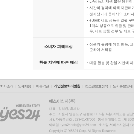
LP상품의 재생 불량 원인이 기
시간의 경과에 의해 재판매가
전자상거래 등에서의 소비자
eBook 세트 상품은 일괄 
1개의 상품으로 취급 및 판매
우, 세트 상품 전부 및 세트
상품의 불량에 의한 반품, 교
소비자 피해보상
준하여 처리됨
환불 지연에 따른 배상
대금 환불 및 환불 지연에 
회사소개
인재채용
이용약관
개인정보처리방침
청소년보호정책
도서홍보안내
대표 : 김석환, 최세라
주소 : 서울시 영등포구 은행로 11, 5층~6층(여의도동,일신
사업자등록번호 : 229-81-37000 통신판매업신고 : 제 200
이메일 : yes24help@yes24.com 호스팅 서비스사업자 :
Copyright ⓒ YES24 Corp. All Rights Reserved.