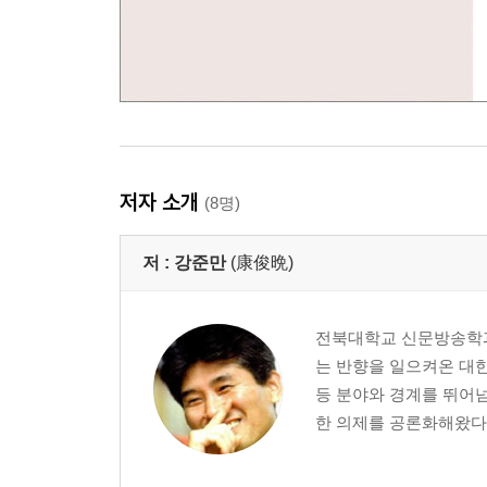
저자 소개
(8명)
저 :
강준만
(康俊晩)
전북대학교 신문방송학과
는 반향을 일으켜온 대한
등 분야와 경계를 뛰어
한 의제를 공론화해왔다.