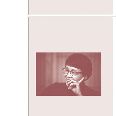
그대, 씨앗만은 팔지 마라
타인의 슬픔을 살피는 것이 곧 나의 슬픔을 치유하
철학은 지옥에서라도 삶을 가꾸려는 자의 것이다
문태준 - 물질적 욕망을 무화시키는 시적 상상력
연기의 이치
우주적 상상력과 무위에 대한 사유
〈꽃〉 〈지구 생각〉 〈그냥 둔다〉 〈구름층〉 
〈남향집〉 〈설산 가는 길 2〉 〈속도〉 〈햇빛 냄
정병설 - 환상으로 절망 넘기
아우슈비츠 수용소와 절망 속의 환상
《별 방랑자》의 감각 죽이기
이면과 본질 읽기
《구운몽》 제대로 읽기
《구운몽》은 남녀의 사랑 이야기가 아니다