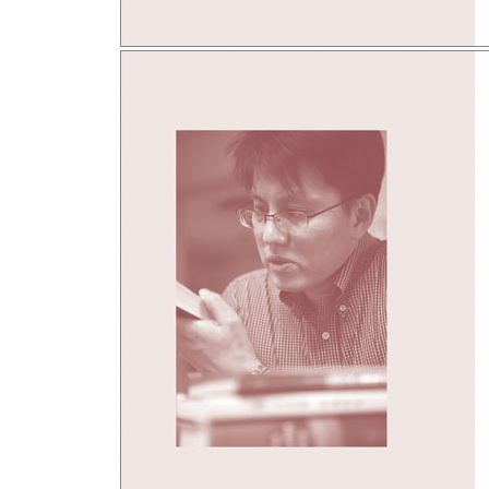
‘지위 신드롬’과 ‘싸가지 없는 진보’
‘초강력 일극주의’의 비극
‘승자 독식’과 ‘속도주의’
연고주의와 미디어 당파주의
힐링은 사기였다
증오의 소용돌이
2부
정여울 - 끝없는 불안과 싸우는 당신을 위한 노래
악에 맞서기 위해 우리도 악해져야 하는가
우리를 희망으로 이끌었던 자들 세상이라는 거대한
평범한 이들의 결코 평범하지 않은 힘, 분노
거대한 낙하산을 한 땀 한 땀 꿰매는 사람들
아테네 여성들의 섹스 보이콧
잃어버린 신체성을 회복하기 위하여
세상을 지키는 힘은 어디서 나오는가
잃어버린 자아를 찾는 사람들