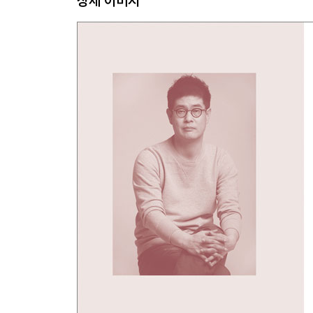
상세 이미지
열정 중독을 강요하는 사회
포르노보다 더 포르노 같은 멜로
신체와 존재의 간극
참을 수 없는 존재의 불안
몸에 대한 탐구, 에로스
철학과 의학, 윤리와 신체는 한 몸이었다
운명이란 몸에 새겨진 운명의 지도다
재물과 쾌락의 야합이 부러운가
열정 강요는 폭력이다
강준만 - 감정독재의 본질, 증오
생각 없이 내지르고 보는 ‘행동편향’
한국 정당민주주의의 현실
경멸하기 전에 이해하자
정치적 쏠림이 남는 장사인 사회
정신분열증에 걸린 유권자들