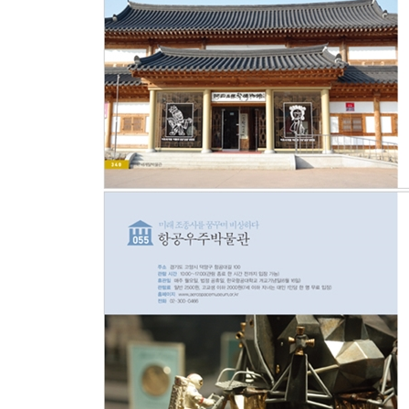
062. 세계와 나눈 약속의 기록 _ 외교사료관
063. 인류가 추구한 아름다움의 산물 _ 세계장신
064. 건전하게 배우는 세계의 ‘술 예절’ _ 세계술
065. 각양각색의 가면들이 모여 자태를 뽐내는 곳 
066. 걸리버가 되어 떠나는 세계일주 _ 세계미니
Chapter 8. 감성을 키우는 미술관, 지식을 발견하
067. 한 폭의 풍경화 속에서 만나는 한국식 아틀리
068. 아이들의 눈높이에서 현대미술을 배울 수 있는
069. 창의력은 두 배로, 학습 고민은 반으로 _ 국
070. 아이들의 상상력을 톡톡 두드려 깨우는 _ 북
071. 아이가 현대미술과 친해질 수 있는 미술놀이
072. 누구에게나 열려 있는 동네 미술관 _ 양평군
073. 미래의 천재 과학자를 꿈꿔볼 수 있는 곳 _ 
074. 신림동 막다른 골목 속 문화재의 숲을 거닐다
Chapter 9. 학문을 향한 열정과 캠퍼스의 낭만을