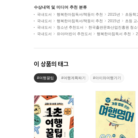
수상내역 및 미디어 추천 분류
국내도서
행복한아침독서/책둥이 추천
2015년
초등학
국내도서
행복한아침독서/책둥이 추천
2015년
초등 교
국내도서
청소년 추천도서
한국출판문화산업진흥원 청소
국내도서
유아/어린이 추천도서
행복한아침독서 추천
이 상품의 태그
#여행꿀팁
#여행계획짜기
#아이와여행가기