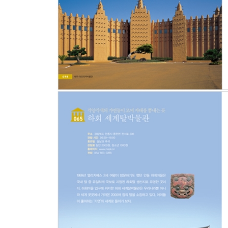
Chapter 6. ‘꿈의 지도’를 완성하는 직업박물관
047. 충성! 시민의 안전은 내가 지킨다! _ 경찰박물
048. 옛날 사람들은 어떻게 병을 고쳤을까? _ 허
049. 펜으로 세상을 바꾸는 기자가 될래요 _ 신문
050. 철수야, 영희야 안녕? 추억 속 시간여행 _ 
051. 작은 네모 속 커다란 세상과 만나는 곳 _ 우
052. 내 손으로 태권V를 만들래요 _ 부천로보파크
053. 각종 재난을 체험해보고 안전을 배우는 곳 _
054. 노벨문학상을 꿈꾸는 내 아이의 스승 _ 한국
055. 미래 조종사를 꿈꾸며 비상하다 _ 항공우주박
056. 바다와 함께 넓고 푸른 꿈을 꾸는 아이들의 공
057. 오스카 트로피를 거머쥐는 그날을 위해 레디 
Chapter 7. 박물관에서 즐기는 당일치기 세계여행
058. 나마스떼!(당신에게 신의 은총이) _ 인도박물
059. 5500원에 떠나는 라틴아메리카 여행 _ 중남
060. 문화에는 ‘틀림’이 아닌 ‘다름’이 있음을 일
061. 음악 따라 지구촌 세계여행 _ 세계민속악기박