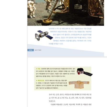
075. 대륙을 호령한 고구려와 발해의 기상을 만나
076. 배꽃 향기 가득한 교정을 거닐며 _ 이화여
077. 아카라카치! 아카라카쵸! 아카라카치치쵸쵸쵸
078. 국내 대학박물관의 효시 _ 고려대학교박물관
079. 성동구에서 가장 큰 문화 해우소 _ 한양대학
080. 도서관을 만나 인문학의 향기가 더 짙어진 
081. 한국 근대사의 중심에 섰던 건물에서 출발하
082. 국보 문화재의 피난처 _ 부산대학교박물관
083. 단군신화의 주인공, 곰이 지키고 있는 그곳
Chapter 10. 일상의 쉼표가 되는 주말 박물관 투어
084. 파도 소리, 바람 소리, 음악 소리 ‘소리의 향
085. 발길이 닿는 곳마다 퍼지는 녹차 향기 _ 보
086. 깊고 푸른 바다의 외로운 길잡이 _ 포항 국
087. 각양각색 골라보는 재미가 있는 _ 부천 테마
088. 단종의 슬픔과 김삿갓의 풍류가 깃든 그곳 _ 
089. 발길 닿는 곳마다 따스한 빛이 비치는 곳 _