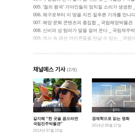
005. ‘철의 왕국’ 가야인들의 망치질 소리가 생생한
006. 왜구로부터 이 땅을 지킨 짙푸른 기개를 만나
007. 해양 문화 콘텐츠의 총집합 _ 국립해양박물관
008. 신비의 섬 탐라가 말을 걸어 온다 _ 국립제주
009. 역사 속 패션 아이콘들을 만날 수 있는 _ 국
Chapter 2. 자연의 역사가 기록된 박물관, 자연사
010. 30억 년 전 지구의 단면을 걷다 _ 서대문 자
채널예스 기사
011. Welcome to the under the sea! _ 부산 
(2개)
012. “박물관이 살아 있다!” _ 경희대학교 자연사박
013. 자! 떠나자! 동해 바다로 _ 장생포 고래박물관
014. 한 시대를 풍미한 ‘검은 황금’의 자취를 찾아서
015. 살아 있는 박물관의 표본 _ 목포 자연사박물관
016. 지상에 내려온 별빛과의 만남 _ 무주 곤충박물
읽다
읽다
017. 우리나라에서 가장 큰 공룡과 가장 오래된 미
길지혜 “한 곳을 꼽으라면
경제학으로 읽는 명화
국립진주박물관”
018. 5000여 점의 공룡 발자국이 발견된 공룡 도시
2014년 06월 27일
2014년 07월 15일