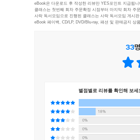
한국 미라 연구의 효시로 알려져 있다. 한국에 연
eBook은 다운로드 후 작성한 리뷰만 YES포인트 지급됩니
가령 아이가 학교에서 삼국시대에 대해 배우고 있는
된 미라다. 출토 당시 미라가 안치되어 있던 목재관
클래스는 첫번째 회차 주문확정 시점부터 마지막 회차 주문
신라의 탄생과 번영의 역사가 기록된 현장에서 아
사락 독서모임으로 진행된 클래스는 사락 독서모임 게시판
아버지의 두루마기는 어린 자식을 차디찬 땅에 묻어야 
어려움을 겪는 아이라면 대한민국역사박물관의 문을
eBook 페이백, CD/LP, DVD/Blu-ray, 패션 및 판매금
기념박물관」
것이 아닌, 마음으로 ‘이해’하는 것임을 느끼게 된다.
영국의 소설가이자 미술평론가 존 버거(John Ber
제4 전시실에는 가면으로 유명한 나라인 베네치아의
33
명
지혜를 잃는다”는 글귀가 있다. 보고 경험하는 것만
서 벗어날 수 없었기 때문에 선거나 결혼식, 연극관
제 기간만큼은 신분이나 성별에 관계없이 마음껏 자유
◎ 책 한 권으로 끝내는 대한민국 박물관 여행
은 특권을 누릴 수 있었다. --- p.342~343 「하
이 책을 펼친 순간 당신은 “우리나라에 이렇게 많은
‘아이’와 꼭 가봐야 할 박물관 101개를 엄선하여 
전 세계의 민속 악기들은 저마다의 이야기가 있다. 
투어’의 관점에서 찾아낸 숨은 보석 같은 작은 박물관
부분이 말의 머리 모양을 하고 있어 이런 이름이 
별점별로 리뷰를 확인해 보세
걸리지 않는 서울대학교 치의학박물관, 그리고 관람
마두금과 관련된 재미있는 이야기가 있다. 몽골 유
규모와 주제가 다양하다. 이 책은 101개의 박물관
몇 주 동안 물을 먹지 않고 살아가야 하기 때문인지
개별 전시물에 집중하다 보면 박물관의 지붕 아래 
18%
고 한다. 젖을 주지 않는 것은 물론이고 새끼를 발
문화사, ‘태백 석탄박물관’은 산업혁명의 원동력이
0%
고 한다. 할머니가 아기에게 들려주는 자장가처럼 구슬
‘타임앤블레이드박물관’은 ‘정복’의 상징인 칼을 통
0%
5~326 「세계민속악기박물관」
따라 전시물의 맥락을 짚으며 박물관을 여행한다면
0%