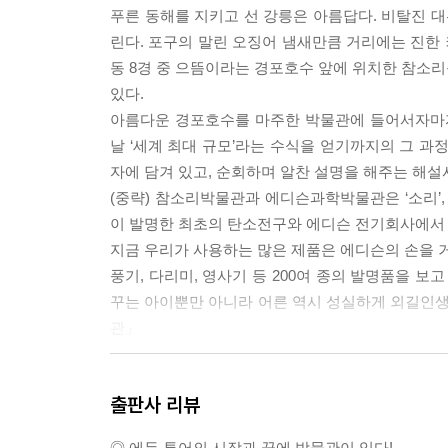
푸른 동해를 지키고 선 강릉은 아름답다. 비탈진 대
린다. 포구의 말린 오징어 냄새만큼 거리에는 진한 
동 8경 중 으뜸이라는 경포호수 앞에 위치한 참소
있다.
아름다운 경포호수를 마주한 박물관에 들어서자마자 
날 ‘세계 최대 규모’라는 수식을 얻기까지의 그 과
자에 담겨 있고, 순회하며 알찬 설명을 해주는 해설
(중략) 참소리박물관과 에디슨과학박물관은 ‘소리’, 
이 발명한 최초의 탄소전구와 에디슨 전기회사에서 생
지금 우리가 사용하는 많은 제품은 에디슨의 손을 거쳐
풍기, 다리미, 영사기 등 200여 종의 발명품을 
꾸는 아이뿐만 아니라 어른 역시 성실하게 외길인생을 
관」
석탄박물관 관람 마지막 코스는 갱도 체험이다. 어
출판사 리뷰
기계화된 채탄 과정, 지하에 위치한 작업장 사무실에
모습 등을 여러 전시 보조 장비를 활용하여 실물에 
◎ 에듀 투어의 시작과 끝에 박물관이 있다!