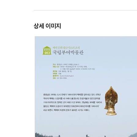
Chapter 3. 시간여행자의 배움터, 역사박물관
019. 대한민국 근현대사의 모든 것 _ 대한민국역
020. 한양에서 서울까지 타임 슬립! _ 서울역사박물
상세 이미지
021. 도심 속에서 펼쳐지는 조선 왕실 이야기 _ 
022. 역사책이 말하지 않았던 서민의 삶에 주목하
023. 나라를 위해 희생한 호국영령이 잠든 곳 _ 전
024. 독립과 민주 운동의 산실 _ 서대문형무소역사
025. 700만 해외 동포의 이민 역사가 살아 숨 쉬
026. 옛사람들의 장례 풍습은 어땠을까? _ 복천박
027. 서울이 기억하는 백제의 흔적 _ 한성백제박물
Chapter 4. 엄숙함 타파! 지루함 타파! 어린이박물관
028. 즐겁게 노는 것이 곧 공부다! _ 경기도 어린
029. 아빠와 아이, 모두 좋아하는 멋진 자동차가 
030. 놀이와 체험을 통해 상상력을 키우는 어린이 
031. ‘한국의 월트 디즈니’를 꿈꾸는 아이들의 상
032. Play the world, Learn the world! _ 롯데월