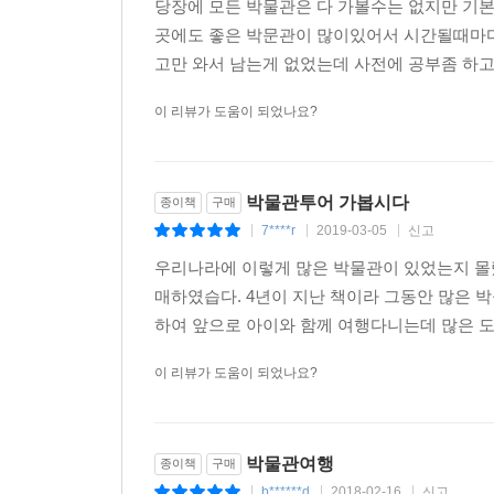
당장에 모든 박물관은 다 가볼수는 없지만 기
아이에게는 박물관 여행 동기를 부여해주는 특별 
곳에도 좋은 박문관이 많이있어서 시간될때마다
이 책에는 박물관 여행의 즐거움을 배가시킬 세 가
고만 와서 남는게 없었는데 사전에 공부좀 하
배우는 코스, 아이와 함께 도란도란 이야기를 나누며
소개한다. 여행 전 아이의 컨디션과 관심사에 따라
이 리뷰가 도움이 되었나요?
복잡한 도시에서 온 가족이 차를 가지고 움직이면
‘지하철로 갈 수 있는 박물관과 미술관 노선도’는 
박물관이 아무리 좋은 교육 장소라고 해도 아이가 
박물관투어 가봅시다
종이책
구매
패스포트’를 이용하면 아이의 집중력을 끌어 올릴 
7****r
2019-03-05
신고
|
|
|
있다. 뮤지엄 패스포트 하나만으로도 아이는 박물관
간략 정보를 담고 있어서 전국 박물관 내비게이션으
우리나라에 이렇게 많은 박물관이 있었는지 몰
이 책 한 권으로 박물관 여행 준비는 모두 마친
매하였습다. 4년이 지난 책이라 그동안 많은 
여름에는 시원한 쉼터가, 한겨울에는 마음을 녹이
하여 앞으로 아이와 함께 여행다니는데 많은 도
만나게 해주는 즐거운 여행지가 되어줄 것이다.
이 리뷰가 도움이 되었나요?
박물관여행
종이책
구매
b******d
2018-02-16
신고