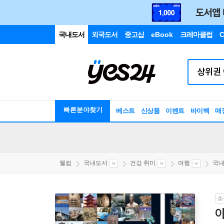
국내도서
외국도서
중고샵
eBook
크레마클럽
C
빠른분야찾기
베스트
신상품
이벤트
바이백
매
웰컴
국내도서
건강 취미
여행
국
소
아