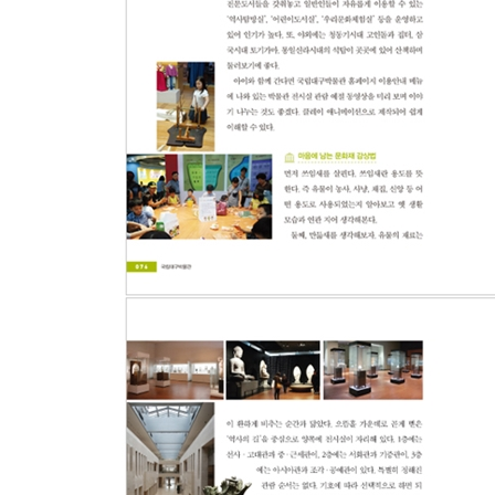
090. 시계와 칼 속에 담긴 문명의 흐름을 읽다 _
091. 시간이 머물다 가는 곳 _ 안동민속박물관
092. 세상에서 가장 착한 탈것을 만나다! _ 상주 
Chapter 11. 놀멍 쉬멍 배우멍 제주도 박물관 여행
093. 제주의 자연, 그 자체가 박물관 _ 제주도
094. 잠보 아프리카! _ 제주 아프리카박물관
095. “엄마! 나만 믿고 따라와요!” _ 메이즈랜드
096. 20세기 세계 최고의 자동차가 다 모여 있네!
097. 전무후무한 천재가 만들어낸 놀라운 상상력의
098. 억척스럽게 삶을 일궈온 제주 해녀의 숨비소리
099. 투명한 속살 사이로 쏟아지는 형형색색의 빛 
100. 전통과 현대가 조우하는 공간 _ 본태박물관
101. 제주의 역사와 제주인의 얼을 집약해놓은 공
102. 제주의 바람과 구름이 머무는 곳 _ 김영갑 갤
Appendix ㆍ박물관 여행이 100배 즐거워지는 특별