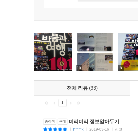
공룡, 로봇, 곤충, 자동차 등 아이의 관심사는 매
Q. 동전에도 위조 방지 장치가 있나요?
무서운 집중력을 보이기도 한다. 아이의 관심사가
A. 그럼, 당연히 있지. 우둘투둘하게 되어 있는 동
교육과 연계시키면 그 효과가 배가될 것이다.
금·은화의 일부를 조금씩 갉아 모아 부당 이득을 취
영국의 과학자 아이작 뉴턴이야. 그는 30년 동안 영
◎ 박물관을 아이의 놀이터로 만드는 방법
원은 109개, 100원은 110개, 500원은 120개의 
박물관은 수만 년의 시간과 특정 주제를 압축해 
돌아올 수도 있다. 예를 들어 국립중앙박물관은 로
--- p.242 「한국은행 화폐박물관 ‘생각 발산하기’」
집에 가자며 보채기 마련이다. 준비 없이 박물관을
쌓이고 가슴으로 느끼는 박물관 관람을 위해서는 사
5
10
8
이 책은 주소, 휴관일, 입장료 등 박물관에 대한
담아냈다. 이 책으로 박물관의 대표 유물을 미리 공
전체 리뷰
(33)
어떻게 다른가요?”, “옛날에도 성형수술을 했나요?”,
것은 ‘능’이라고 하나요?” 등 전시 관람 시 아이들
1
아이가 박물관을 놀이터처럼 느끼게 하는 비결은 ‘
미리 준비한다면 평범한 돌멩이도 잊지 못할 유물로 
미리미리 정보알아두기
종이책
구매
f*****k
2019-03-16
신고
|
|
|
◎ 부모에게는 코스 계획 부담을 덜어주고,