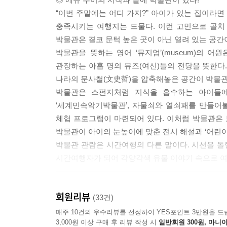
장을 재현한 전시물은 모형임에도 아찔함이 느껴진다.
“이번 주말에는 어디 가지?” 아이가 있는 집이라면
사고로 목숨을 잃는 광부는 166명에 달했다.
충족시키는 여행지는 드물다. 이런 고민으로 골치
1970년대 한 광부의 신문 인터뷰는 광부라는 직업
박물관은 결코 문턱 높은 곳이 아닌 열려 있는 공간
새까맣고, 지하라 캄캄하고, 곡괭이 휘두르고 삽
박물관을 뜻하는 영어 ‘뮤지엄’(museum)의 어원
캔다.” 갱도관은 아이들에게 광산 작업의 어려움을
관장하는 아홉 명의 뮤즈(여신)들의 전당을 뜻한다
다. 아이들은 어두컴컴한 탄광 내부에서 두려움을 느끼기
나라의 문사철(文史哲)을 압축해놓은 공간이 박물관
박물관은 스펀지처럼 지식을 흡수하는 아이들에
고래박물관은 크게 ‘포경 역사관’, ‘귀신고래관’, ‘
‘세계민속악기박물관’, 자물쇠와 열쇠패를 만들어볼 
체험관 순으로 둘러보면 된다. 고래박물관에 들어서
체험 프로그램이 마련되어 있다. 이처럼 박물관은 
수염고래인 브라이드고래의 골격은 전체 길이 12.4
박물관이 아이의 눈높이에 맞춘 전시 해설과 ‘어린이박물
열대 수역에 분포하는 브라이드고래는 무려 22톤까지 
박물관 관람은 시간여행의 다른 말이다. 시선을 돌
명의 몸무게 합과 같은 셈이다.
시간여행자가 되어 각양각색 유물 이야기 속으로 여
고래 골격의 위턱에 달린 흑색 수염 역시 실제 수염
치마를 부풀어 보이게 하는 장치, 양산과 우산살, 구둣
◎ 우리 아이 인문학 공부의 첫 단추는 박물관에서!
회원리뷰
인문학의 중요성이 대두되기 시작하자 아이의 인문
(33건)
단국대학교 석주선기념박물관에는 순조의 3녀 중 막
아이의 인문학 교육을 어디서부터 어떻게 시작해야
매주 10건의 우수리뷰를 선정하여 YES포인트 3만원을 드
모았던 350년 된 6세 소년의 미라인 ‘단웅이’도 전시
3,000원 이상 구매 후 리뷰 작성 시
일반회원 300원, 마니아
박물관이야말로 인문학의 보고(寶庫)이자 살아 있는