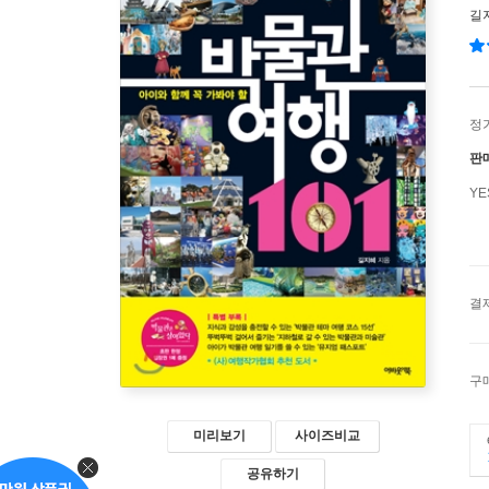
길
정
판
Y
결
구
미리보기
사이즈비교
공유하기