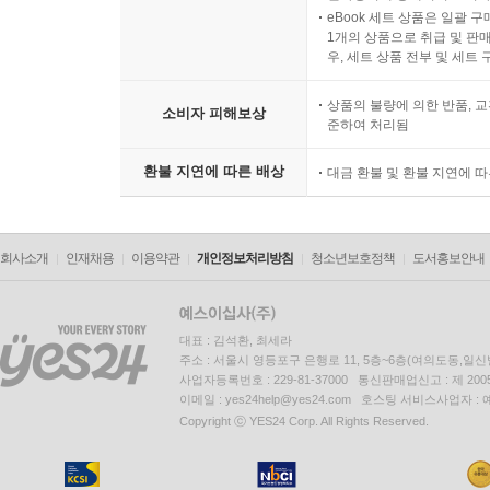
eBook 세트 상품은 일괄 
1개의 상품으로 취급 및 판매
우, 세트 상품 전부 및 세트
상품의 불량에 의한 반품, 교
소비자 피해보상
준하여 처리됨
환불 지연에 따른 배상
대금 환불 및 환불 지연에 
회사소개
인재채용
이용약관
개인정보처리방침
청소년보호정책
도서홍보안내
대표 : 김석환, 최세라
주소 : 서울시 영등포구 은행로 11, 5층~6층(여의도동,일신
사업자등록번호 : 229-81-37000 통신판매업신고 : 제 200
이메일 : yes24help@yes24.com 호스팅 서비스사업자 :
Copyright ⓒ YES24 Corp. All Rights Reserved.