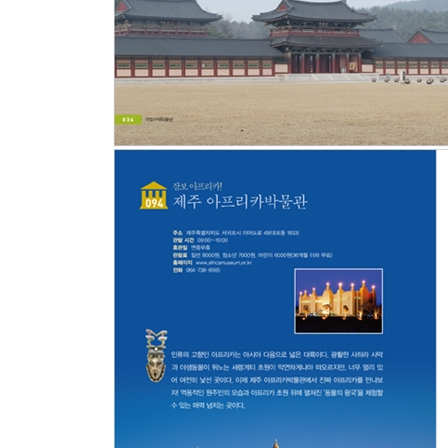
033. 고무공처럼 통통 튀는 아이들의 호기심을 채
034. 누구나 예술 작품의 주인공이 될 수 있는 곳 
035. 종이, 예술적 상상력을 입다 _ 종이나라박물관
036. 전 세계 장난감 모두 모여라! _ 어린이토이박
Chapter 5. 별별 시선으로 모은 별별 이야기, 이색
037. 세상에서 가장 큰 부엉이 둥지 _ 부엉이박물관
038. 피노키오 친구들이 모여 있는 곳 _ 목인박물관
039. 내 것과 네 것의 경계에서 꽃핀 예술 _ 쇳대박
040. 오늘은 우리 가족 외식하는 날! _ 짜장면박물관
041. 엄마 아빠 어릴 적에는 _ 수도국산 달동네박물
042. 우리 아이의 경제 교육은 이곳에서! _ 한국
043. 인류를 먹여 살린 농업의 역사가 고스란히 _
044. 정크 푸드 No, 건강한 밥상 Yes! _ 쌀박물관
045. 반짝반짝 빛나는 우리나라 디자인의 역사 _
046. 옛 여인의 화장대를 엿보다 _ 화장박물관