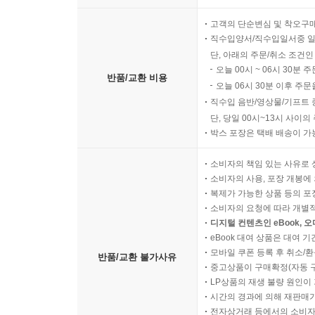
고객의 단순변심 및 착오구
직수입양서/직수입일서중 일
단, 아래의 주문/취소 조건인
오늘 00시 ~ 06시 30분 
반품/교환 비용
오늘 06시 30분 이후 주문
직수입 음반/영상물/기프트 
단, 당일 00시~13시 사이
박스 포장은 택배 배송이 가
소비자의 책임 있는 사유로 
소비자의 사용, 포장 개봉에 
복제가 가능한 상품 등의 포장을 
소비자의 요청에 따라 개별
디지털 컨텐츠인 eBook, 
eBook 대여 상품은 대여 기
모바일 쿠폰 등록 후 취소/환
반품/교환 불가사유
중고상품이 구매확정(자동 
LP상품의 재생 불량 원인이 기
시간의 경과에 의해 재판매가
전자상거래 등에서의 소비자