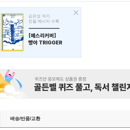
김은성 작가
친필 메시지 수록
---------------
[예스리커버]
빵야 TRIGGER
배송/반품/교환