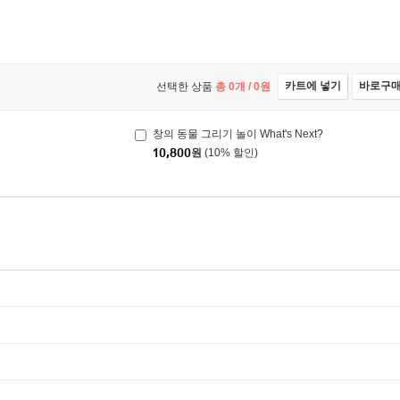
카트에 넣기
바로구
선택한 상품
총
0
개 /
0
원
창의 동물 그리기 놀이 What's Next?
10,800
원
(10% 할인)