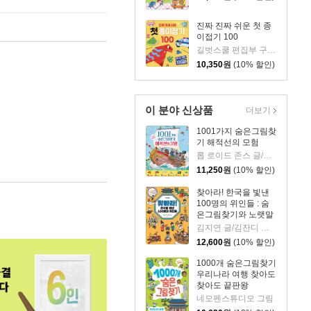
진짜 진짜 쉬운 첫 종
이접기 100
길벗스쿨 편집부 구성 /김희정 그림
10,350
원
(10% 할인)
이 분야 신상품
더보기
1001가지 숨은그림찾
기 해적선의 모험
롭 로이드 존스 글/테리 고워 그림
11,250
원
(10% 할인)
찾아라! 한국을 빛낸
100명의 위인들 : 숨
은그림찾기와 노랫말
로 만나는 한국사 이
김지연 글/김잔디 그림
야기
12,600
원
(10% 할인)
1000개 숨은그림찾기
우리나라 여행 찾아도
찾아도 끝판왕
네모펜스튜디오 그림