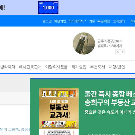
로그인
회원가입
마이페이지
카트
주문/배송
고객센터
Gl
름방학혜택
예사단독판매
이달의사은품
특가할인
추천도서
대량/법인
 영어 그림책, 양장 ]