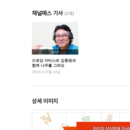
악어 Alligator
채널예스 기사
너구리 Racoon
(1개)
늑대 Wolf
오리 Duck
코알라 Koala
아르마딜로 Armadillo
타조 Ostrich
읽다
하마 Hippo
드로잉 아티스트 김충원과
함께 나무를 그려요
올빼미 Owl
2014년 07월 10일
양 Lamb
불도그 Bulldog
기린 Giraffe
백로 Egret
상세 이미지
고양이 Cat
두꺼비 Toad
잠자리 Dragonfly
야크 Yak