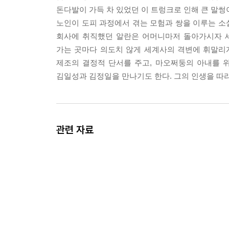
첫째, 즉각 알란 칼손에게 외교관 여권을 발급할 것.
돈다발이 가득 차 있었던 이 트렁크로 인해 큰 말썽
둘째, 칼손 씨가 조속히 귀국할 수 있게 조치할 것.
노인이 도피 과정에서 겪는 모험과 쌍을 이루는 소설
「하지만 이분은 주민 등록 번호도 없는걸요.」 제
회사에 취직했던 알란은 어머니마저 돌아가시자 세
「그 문제는 제3서기관이 알아서 해결하도록 하시오
가는 곳마다 의도치 않게 세계사의 격변에 휘말리
「하지만 제4서기관 같은 것은 없는데요. 제5서기
제조의 결정적 단서를 주고, 마오쩌둥의 아내를 
「그렇다면 결론이 뭐겠소?」 --- p.234
김일성과 김정일을 만나기도 한다. 그의 인생을 따라
중국이 대안이 될 수 있을까? 알란과 헤르베르트가
소련의 원수로 변신한 이후 한국의 강력한 이웃은 
라. (……) 알란은, 계획은 이 정도면 충분하다고 
관련 자료
굴 이유는 전혀 없으니까. 그런 다음 위원장 동무에
련해 달라고. 알란은 자신의 빈틈없는 계획에 만족했
--- p.341