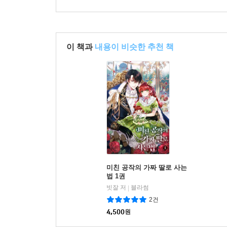
이 책과
내용이 비슷한 추천 책
미친 공작의 가짜 딸로 사는
법 1권
빗잘 저
블라썸
|
2건
4,500
원