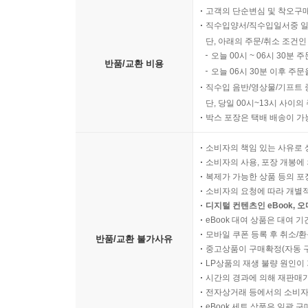
고객의 단순변심 및 착오구
직수입양서/직수입일서중 일
단, 아래의 주문/취소 조건인
오늘 00시 ~ 06시 30분 
반품/교환 비용
오늘 06시 30분 이후 주문
직수입 음반/영상물/기프트 
단, 당일 00시~13시 사이
박스 포장은 택배 배송이 가
소비자의 책임 있는 사유로 
소비자의 사용, 포장 개봉에 
복제가 가능한 상품 등의 포장을 
소비자의 요청에 따라 개별
디지털 컨텐츠인 eBook, 
eBook 대여 상품은 대여 기
모바일 쿠폰 등록 후 취소/환
반품/교환 불가사유
중고상품이 구매확정(자동 
LP상품의 재생 불량 원인이 기
시간의 경과에 의해 재판매가
전자상거래 등에서의 소비자
eBook 세트 상품은 일괄 