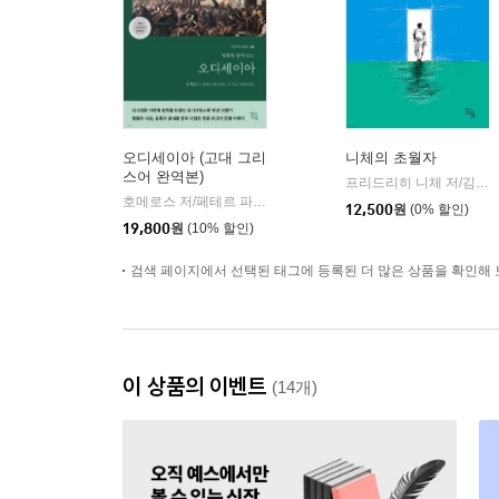
오디세이아 (고대 그리
니체의 초월자
스어 완역본)
프리드리히 니체 저/김철 편역
호메로스 저/페테르 파울 루벤스 그림/박문재 역
현대지성
|
12,500
원
(0% 할인)
19,800
원
(10% 할인)
검색 페이지에서 선택된 태그에 등록된 더 많은 상품을 확인해 
이 상품의 이벤트
(14개)