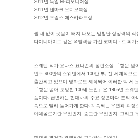
2011년 독일 M-피오니어상
2011년 덴마크 오디오북상
2012년 프랑스 에스카파드상
쉴 새 없이 웃음이 터져 나오는 엄청난 상상력의 작
다이너마이트 같은 폭발력을 가진 코미디 - 르 피가
스웨덴 작가 요나스 요나손의 장편소설 『창문 넘어 
인구 900만의 스웨덴에서 100만 부, 전 세계적으
출간되고 있으며 영화로도 제작되어 이러한 백 세 
『창문 넘어 도망친 100세 노인』은 1905년 스
품이다. 급변하는 현대사의 주요 장면마다 본의 아
속으로 빨려 들어가게 한다. 계속되는 우연과 과장
이데올로기란 무엇인지, 종교란 무엇인지, 그리고 
현재와 과거가 경쾌하게 교차하는 이야기