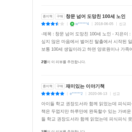
창문 넘어 도망친 100세 노인
종이책
구매
w******4
2018-06-05
신고
|
|
|
-제목 : 창문 넘어 도망친 100세 노인 - 지은이
싶지 않은 마음에서 벌어진 탈출에서 시작된 일
보통 100세 생일이라고 하면 양로원이나 가족
2명
이 이 리뷰를 추천합니다.
재미있는 이야기책
종이책
구매
e******2
2020-06-13
신고
|
|
|
아이들 학교 권장도서라 함께 읽었는데 피식피
책은 두껍지만 하루만에 완독할수 있는 가벼운
들 학교 권장도서라 함께 읽었는데 피식피식 웃
1명
이 이 리뷰를 추천합니다.