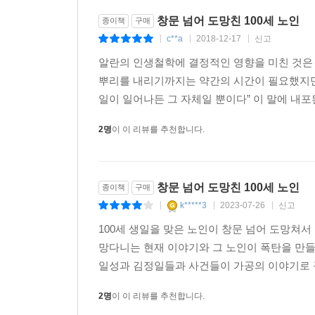
민심의 상황도 그의 모험을 통해 엿볼 수 있다.
창문 넘어 도망친 100세 노인
종이책
구매
c**a
2018-12-17
신고
|
|
|
한국 독자들이 가장 관심을 가질 부분은 역시 알
거짓말이 들통 나는데, 이는 김정일이 후에 어느 
알란의 인생철학에 결정적인 영향을 미친 것은
역사까지 완전히 달라졌을지 모르는 일이다.
뿌리를 내리기까지는 약간의 시간이 필요했지만,
일이 일어나든 그 자체일 뿐이다” 이 말에 내포
2명
이 이 리뷰를 추천합니다.
창문 넘어 도망친 100세 노인
종이책
구매
k*****3
2023-07-26
신고
|
|
|
100세 생일을 맞은 노인이 창문 넘어 도망쳐
망다니는 현재 이야기와 그 노인이 폭탄을 만들던
일성과 김정일들과 사건들이 가공의 이야기로 꾸
2명
이 이 리뷰를 추천합니다.