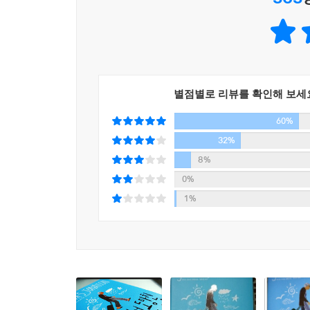
두 줄기의 이야기로 진행된다. 백 살 생일날 새로
코믹 미스터리 로드 무비와 세계사 다이제스트를 동
작품은 2005년 5월 2일 백 살 생일을 맞은 알란
인생을 즐기기로 결심한 것이다.
별점별로 리뷰를 확인해 보세
양로원을 빠져나온 그가 처음 찾아간 곳은 버스 터미
60%
피해 도망 길에 나서게 된다. 그 과정에서 평생 좀
[예쁜 언니] 구닐라 등 잡다한 무리가 그의 노정에
32%
형사반장이 급파된다. 백 세 노인 일행과 그들을
8%
도망치는 쪽이 여유롭기 그지없는 이 술래잡기는 신
0%
1%
노인이 도피 과정에서 겪는 모험과 쌍을 이루는 소설
알란은 험한 시대가 요구하는 그 기술 덕에 스웨덴
고향을 떠난 그는 스페인 내전에서 프랑코 장군의
아내를 위기에서 건져 내고, 스탈린에게 밉보여 
엄청난 사건과 고난이 끝없이 이어지는 와중에도 
그리고 행복한 삶을 살고자 하는 자유의지를 과연 그