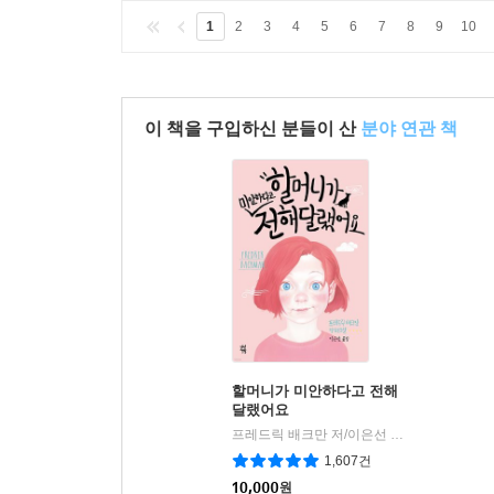
1
2
3
4
5
6
7
8
9
10
이 책을 구입하신 분들이 산
분야 연관 책
할머니가 미안하다고 전해
달랬어요
프레드릭 배크만 저/이은선 역
다산책방
|
1,607건
10,000
원