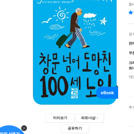
요
정
판
쿠
크
최
Y
추
미리보기
파트너샵
공유하기