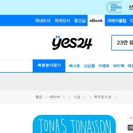
국내도서
외국도서
중고샵
eBook
크레마클럽
C
빠른분야찾기
베스트
신상품
이벤트
바이백
매
웰컴
eBook
소설
북유럽소설
소
eB