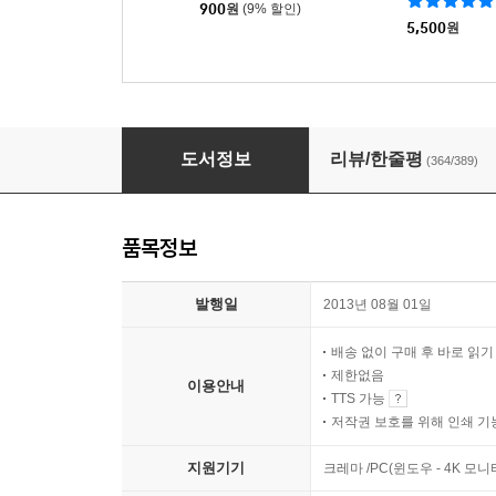
900
원
(9% 할인)
5,500
원
창문 넘어 도망친 100세 노인
도서정보
리뷰/한줄평
(364/389)
품목정보
발행일
2013년 08월 01일
배송 없이 구매 후 바로 읽
제한없음
이용안내
TTS 가능
저작권 보호를 위해 인쇄 기
지원기기
크레마 /PC(윈도우 - 4K 모