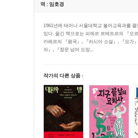
역 :
임호경
1961년에 태어나 서울대학교 불어교육과를 졸
있다. 옮긴 책으로는 피에르 르메트르의 『오르
카레르의 『왕국』, 『러시아 소설』, 『요가』
자』, 『창문 넘어 도망...
작가의 다른 상품