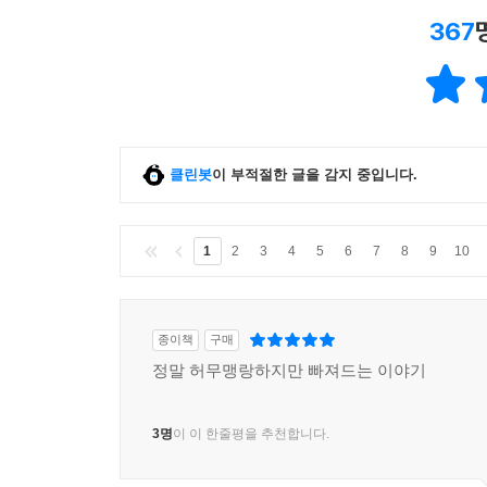
367
클린봇
이 부적절한 글을 감지 중입니다.
1
2
3
4
5
6
7
8
9
10
종이책
구매
정말 허무맹랑하지만 빠져드는 이야기
3명
이 이 한줄평을 추천합니다.