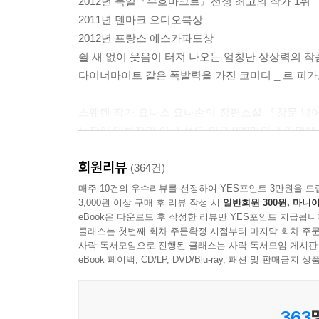
2012년 독일『부흐마크트』선정 최고의 작가 1위
2011년 덴마크 오디오북상
2012년 프랑스 에스카파드상
쉴 새 없이 웃음이 터져 나오는 엄청난 상상력의 작
다이너마이트 같은 폭발력을 가진 코미디 _ 르 피
스웨덴 작가 요나스 요나손의 장편소설 『창문 넘어 
늦깎이 데뷔작인 이 소설은 인구 900만의 스웨덴에서 
각국에서 번역본이 속속 출간되고 있으며 영화로도 
회원리뷰
(364건)
『창문 넘어 도망친 100세 노인』은 1905년 
매주 10건의 우수리뷰를 선정하여 YES포인트 3만원을 드
3,000원 이상 구매 후 리뷰 작성 시
일반회원 300원, 마니아
작품이다. 급변하는 현대사의 주요 장면마다 본의
eBook은 다운로드 후 작성한 리뷰만 YES포인트 지급됩니
현장 속으로 빨려 들어가게 한다. 계속되는 우연과
클래스는 첫번째 회차 주문확정 시점부터 마지막 회차 주문
어느새 이데올로기란 무엇인지, 종교란 무엇인지,
사락 독서모임으로 진행된 클래스는 사락 독서모임 게시판
작품이다.
eBook 페이백, CD/LP, DVD/Blu-ray, 패션 및 판매금
현재와 과거가 경쾌하게 교차하는 이야기
363
이 작품은 이제 막 백 세가 된 노인 알란이 백 번