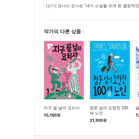
[읽다]
요나스 요나손 “내가 소설을 쓰게 된 결정적인
작가의 다른 상품
지구 끝 날의 요리사
창문 넘어 도망친 100
세 노인
15,100
원
1
21,900
원