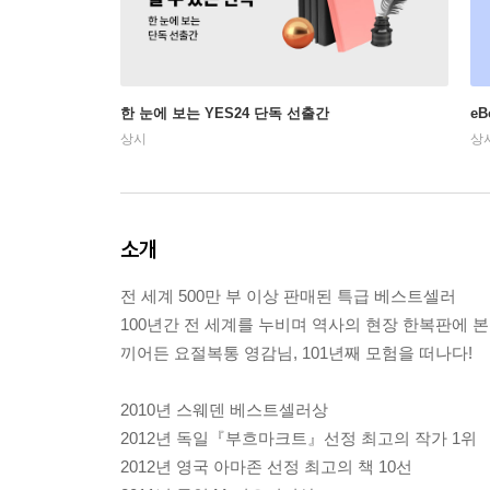
한 눈에 보는 YES24 단독 선출간
e
상시
상
소개
전 세계 500만 부 이상 판매된 특급 베스트셀러
100년간 전 세계를 누비며 역사의 현장 한복판에 본
끼어든 요절복통 영감님, 101년째 모험을 떠나다!
2010년 스웨덴 베스트셀러상
2012년 독일『부흐마크트』선정 최고의 작가 1위
2012년 영국 아마존 선정 최고의 책 10선