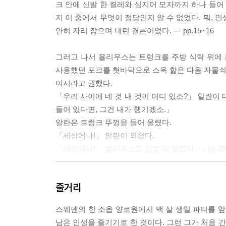
크 안에 신발 한 켤레와 심지어 모자까지 하나 들어
지 이 중에서 무엇이 정답인지 알 수 없었다. 뭐,
안히 자리 잡으며 내린 결론이었다. --- pp.15~16
그러고 나서 율리우스는 트렁크를 주방 식탁 위에
사용했던 포크를 혓바닥으로 스윽 핥은 다음 자물쇠 
여시라고 권했다.
「우리 사이에 네 것 내 것이 어디 있소?」 알란이 
들어 있다면, 그건 내가 챙기겠소.」
알란은 트렁크 뚜껑을 들어 올렸다.
「세상에나!」 알란이 외쳤다.
「세상에나!」 율리우스도 입을 딱 벌렸다. --- pp.35
「트루먼 대통령이 당신 이름의 정확한 철자를 알고
줄거리
거의 무아지경 상태에서 미합중국 대통령에게 자기 
말도 하지 못했다. 그 8분은 타에 엘란데르 수상이
스웨덴의 한 소읍 양로원에서 백 살 생일 파티를 앞
게 전화를 거는 데 필요한 시간이었다.
남은 인생을 즐기기로 한 것이다. 그런 그가 처음 