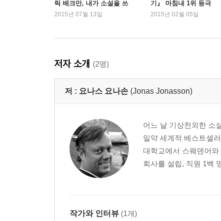
릭 배크만, 내가 소설을 쓰
기』 마침내 1위 등극
게 된 이유
2015년 07월 13일
2015년 02월 05일
저자 소개
(2명)
저 :
요나스 요나손
(Jonas Jonasson)
어느 날 기상천외한 소설
일약 세계적 베스트셀러 
대학교에서 스웨덴어와 스
회사를 설립, 직원 1백 
작가와 인터뷰
(1개)