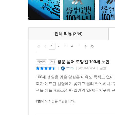
이데올로기의 함정을 비웃는 정치적 중립성
작품 속 알란의 철학은 간단명료하다. 그는 푸짐
싫어한다. 모든 것이 이데올로기에 의해 움직이던 
오히려 비현실적으로 느껴질 정도다. 우연히 세계
전체 리뷰
(364)
갖지 않는 백지 상태의 정신은 로버트 저메키스 
포레스트 검프나, 멍청하지는 않되 정치적 판단을 
1
2
3
4
5
많은 위정자들을 비판하기 위한 가장 효과적인 장치로
창문 넘어 도망친 100세 노인
종이책
구매
독자들이 별 생각 없이 백 년을 산 것처럼 보이는 
r****o
2018-10-04
신고
|
|
|
삶과 행복이며, 그 무엇의 이름으로도 이 삶과 행복
100세 생일을 맞은 알란은 이유도 목적도 없이
죄자 예르딘 일당에게 쫓기고 율리우스,베니, 
현대사의 주요 장면과 맞닥뜨리는 재미
생을 되돌아보죠.진짜 알란의 일생은 지구의 근
이 작품의 가장 큰 미덕은 뭐니 뭐니 해도 세계 현
따라가다 보면 어느새 현대사의 주요 사건들이 머릿속
7명
이 이 리뷰를 추천합니다.
최초로 핵폭탄을 개발한 미국은 사실 알란의 도움으
성공했다는 식이다. 또한 중국 국공 전쟁에서 어