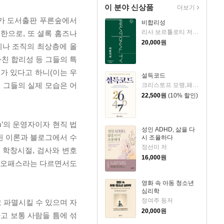
이 분야 신상품
더보기
h)》가 도서출판 푸른숲에서
비합리성
리사 보르톨로티 저/서상복 역
한으로, 또 셜록 홈즈나
20,000
원
이나 조직의 최상층에 올
나친 합리성 등 그들의 특
가 있다고 하니(이는 우
설득코드
 그들의 실제 모습은 어
크리스토프 모랭,패트릭 렌부아제 저/최인태 역
22,500
원
(10% 할인)
om’의 운영자이자 현직 법
성인 ADHD, 삶을 다
증된 이론과 블로그에서 수
시 조율하다
정선미 저
 학창시절, 검사와 변호
16,000
원
소시오패스라는 다르면서도
영화 속 아동 청소년
심리학
정여주 등저
 파멸시킬 수 있으며 자
20,000
원
고 보통 사람들 틈에 섞