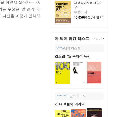
을 하면서 살아가는 것.
긍정심리치료 개입 도
구 153
 수줍은 ‘말 걸기’다.
우문식 저
기 자신을 이렇게 인식하
43,650
원
(10% 할인)
이 책이 담긴
리스트
더보기
z***a
님의 리스트
갑오년 7월 주체적 독서
a*******6
님의 리스트
2014 책들아 이리와