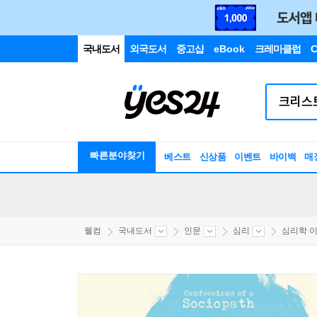
국내도서
외국도서
중고샵
eBook
크레마클럽
C
빠른분야찾기
베스트
신상품
이벤트
바이백
매
웰컴
국내도서
인문
심리
심리학 