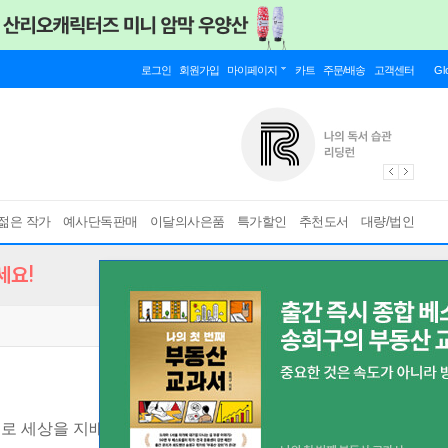
로그인
회원가입
마이페이지
카트
주문/배송
고객센터
Gl
젊은 작가
예사단독판매
이달의사은품
특가할인
추천도서
대량/법인
세요!
으로 세상을 지배한다