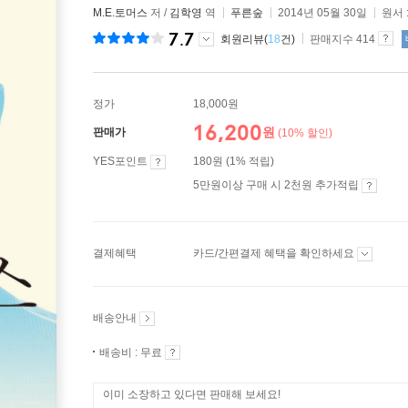
M.E.토머스
저 /
김학영
역
푸른숲
2014년 05월 30일
원서 
7.7
회원리뷰(
18
건)
판매지수 414
정가
18,000원
16,200
원
판매가
(10% 할인)
YES포인트
180원 (1% 적립)
5만원이상 구매 시 2천원 추가적립
결제혜택
카드/간편결제 혜택을 확인하세요
배송안내
배송비 : 무료
이미 소장하고 있다면 판매해 보세요!