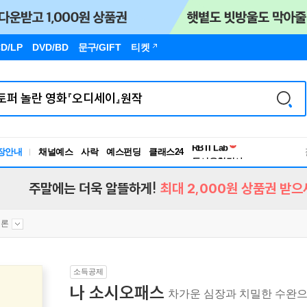
D/LP
DVD/BD
문구
/GIFT
티켓
장안내
채널예스
사락
예스펀딩
클래스24
독서유형검사
RBTI Lab
독서유형검사
주말에는 더욱 알뜰하게!
최대 2,000원 상품권 받으
이론
소득공제
나 소시오패스
차가운 심장과 치밀한 수완