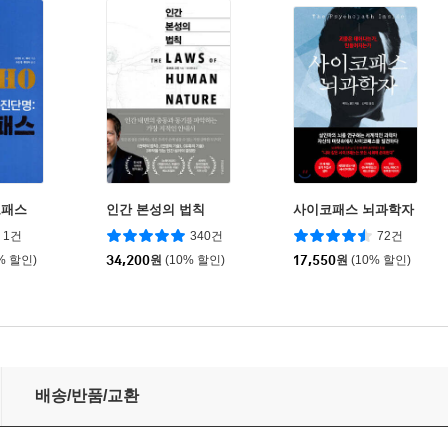
코패스
인간 본성의 법칙
사이코패스 뇌과학자
1건
340건
72건
% 할인)
34,200
원
(10% 할인)
17,550
원
(10% 할인)
배송/반품/교환