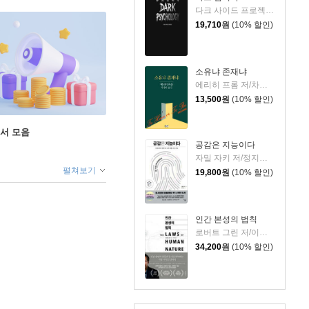
다크 사이드 프로젝트 저
19,710
원
(10% 할인)
소유냐 존재냐
에리히 프롬 저/차경아 역
13,500
원
(10% 할인)
도서 모음
공감은 지능이다
자밀 자키 저/정지인 역
펼쳐보기
19,800
원
(10% 할인)
인간 본성의 법칙
로버트 그린 저/이지연 역
34,200
원
(10% 할인)