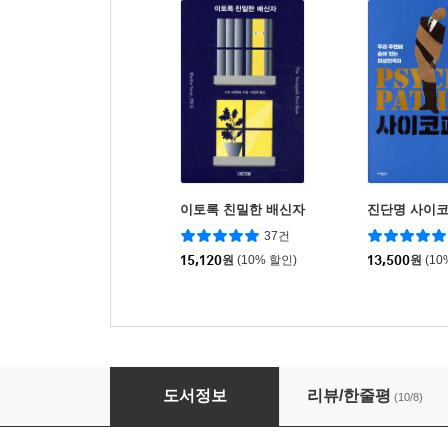
이토록 친밀한 배신자
진단명 사이
37건
15,120
원
(10% 할인)
13,500
원
(10
나 소시오패스
도서정보
리뷰/한줄평
(10/8)