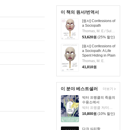
이 책의 원서/번역서
[원서] Confessions of
a Sociopath
Thomas, M. E./ Sullivan, Bernadette (NRT)
53,620
원
(25% 할인)
[원서] Confessions of
a Sociopath: A Life
Spent Hiding in Plain
Sight
Thomas, M. E.
41,010
원
이 분야 베스트셀러
더보기
빅터 프랭클의 죽음의
수용소에서
빅터 프랭클 저/이시형 역
10,800
원
(10% 할인)
다크 심리학