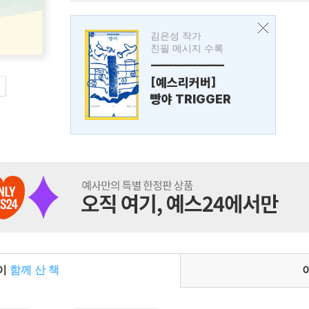
김은성 작가
친필 메시지 수록
---------------
[예스리커버]
빵야 TRIGGER
들이
함께 산 책