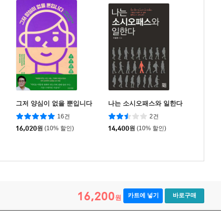
그저 양심이 없을 뿐입니다
나는 소시오패스와 일한다
16건
2건
16,020
원
(10% 할인)
14,400
원
(10% 할인)
16,200
카트에 넣기
바로구매
원