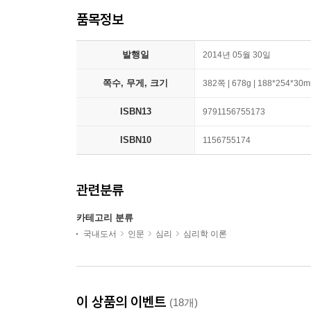
품목정보
발행일
2014년 05월 30일
쪽수, 무게, 크기
382쪽 | 678g | 188*254*30
ISBN13
9791156755173
ISBN10
1156755174
관련분류
카테고리 분류
국내도서
인문
심리
심리학 이론
이 상품의 이벤트
(18개)