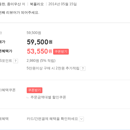
용한
,
종이우산
저
북폴리오
2014년 05월 15일
번째 리뷰어가 되어주세요.
가
59,500원
59,500
원
매가
53,550
원
폰혜택가
쿠폰받기
ES포인트
2,980원 (5% 적립)
5만원이상 구매 시 2천원 추가적립
가혜택쿠폰
쿠폰받기
주문금액대별 할인쿠폰
제혜택
카드/간편결제 혜택을 확인하세요