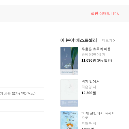
절판
상태입니다.
이 분야 베스트셀러
더보기
우울은 초록의 마음
반혜린(뿍이) 저
11,030
원
(9% 할인)
백지 앞에서
최은영 저
12,300
원
사용 불가) /PC(Mac)
50세 절반에서 다시 0
으로
박현숙 저