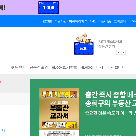
로그인
회원가입
마이페이지
카트
주문/배송
고객센터
Gl
쿠폰받기
단독선출간
eBook필기방법
eBook리더기
디지털머니
기
B ]