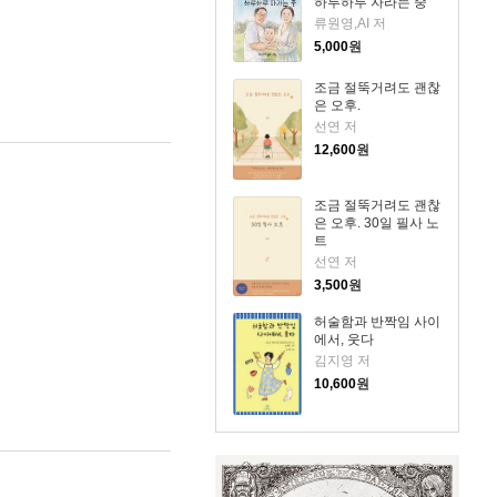
하루하루 자라는 중
류원영,AI 저
5,000
원
조금 절뚝거려도 괜찮
은 오후.
선연 저
12,600
원
조금 절뚝거려도 괜찮
은 오후. 30일 필사 노
트
선연 저
3,500
원
허술함과 반짝임 사이
에서, 웃다
김지영 저
10,600
원