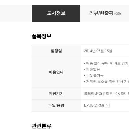
[세트] 북폴리오 고양이 시리즈 (전6권)
도서정보
리뷰/한줄평
(0/0)
품목정보
발행일
2014년 05월 15일
배송 없이 구매 후 바로 읽
제한없음
이용안내
TTS 불가능
저작권 보호를 위해 인쇄 기
지원기기
크레마 /PC(윈도우 - 4K 모
파일/용량
EPUB(DRM)
관련분류