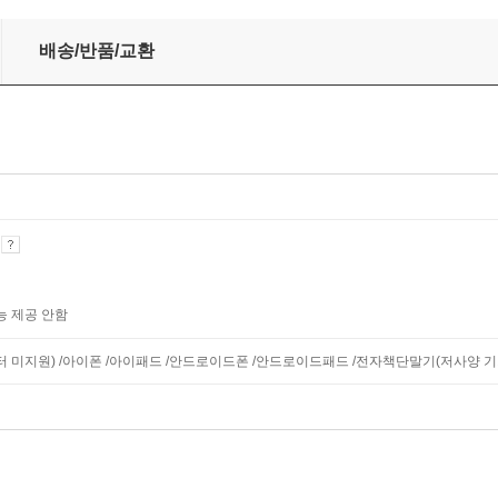
배송/반품/교환
기
능 제공 안함
니터 미지원) /아이폰 /아이패드 /안드로이드폰 /안드로이드패드 /전자책단말기(저사양 기기 