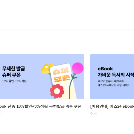
Book 전종 10%할인+5%적립 무한발급 슈퍼쿠폰
[이용안내] 예스24 eBo
시
상시