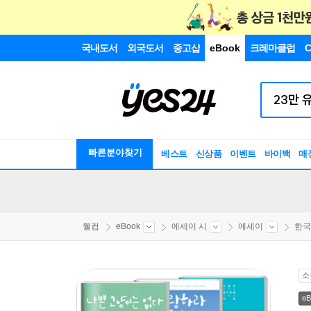
국내도서
외국도서
중고샵
eBook
크레마클럽
C
빠른분야찾기
베스트
신상품
이벤트
바이백
매
웰컴
eBook
에세이 시
에세이
한국
소
eB