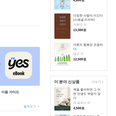
4,900
원
다정한 사람이 이긴다
(스페셜 리커버)
이해인 저
13,300
원
어른의 행복은 조용하
다
태수 저
12,500
원
이 분야 신상품
더보기
책을 좋아하면 그 어
ok 이용 가이드
떤 인생도 부럽지 않
다
AI 글로사 저
펼쳐보기
4,500
원