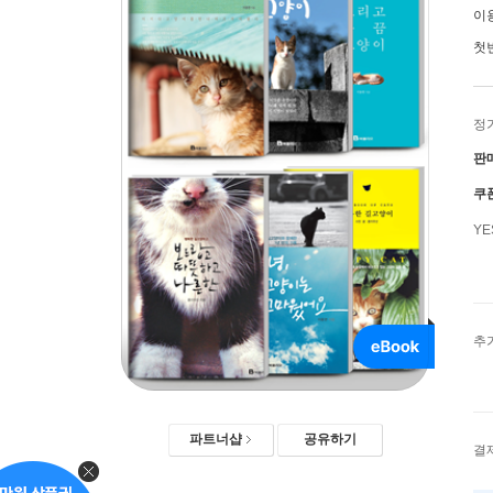
이
첫
정
판
쿠
Y
추
파트너샵
공유하기
결