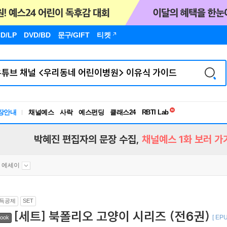
D/LP
DVD/BD
문구
/GIFT
티켓
독서유형검사
RBTI Lab
장안내
채널예스
사락
예스펀딩
클래스24
독서유형검사
박혜진 편집자의 문장 수집,
채널예스 1화 보러 가
 에세이
득공제
SET
[세트] 북폴리오 고양이 시리즈 (전6권)
[ EPU
ook