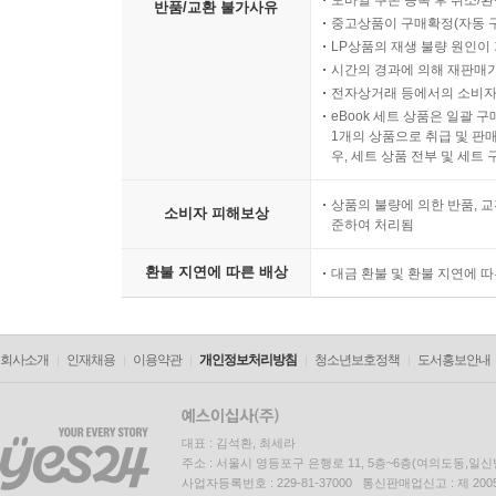
모바일 쿠폰 등록 후 취소/환
반품/교환 불가사유
중고상품이 구매확정(자동 
LP상품의 재생 불량 원인이 기
시간의 경과에 의해 재판매가
전자상거래 등에서의 소비자
eBook 세트 상품은 일괄 
1개의 상품으로 취급 및 판매
우, 세트 상품 전부 및 세트
상품의 불량에 의한 반품, 교
소비자 피해보상
준하여 처리됨
환불 지연에 따른 배상
대금 환불 및 환불 지연에 
회사소개
인재채용
이용약관
개인정보처리방침
청소년보호정책
도서홍보안내
대표 : 김석환, 최세라
주소 : 서울시 영등포구 은행로 11, 5층~6층(여의도동,일신
사업자등록번호 : 229-81-37000 통신판매업신고 : 제 200