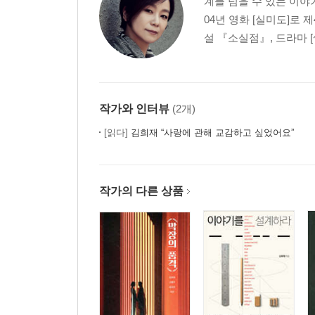
계를 넘을 수 있는 이야
습관이 된 침 뱉기, 침과 함께 빠져나간 몸의 정기
04년 영화 [실미도]로 
*세월에 보내는 연가
설 『소실점』, 드라마 [
아홉 번째 이야기
고약한 입 냄새, 속 타는 인생의 순간들을 훌륭히 
*세월에 보내는 연가
작가와 인터뷰
(2개)
[읽다]
김희재 “사랑에 관해 교감하고 싶었어요”
열 번째 이야기
살비듬과 가려움증, 전쟁터 같은 환경에서 살아보
*세월에 보내는 연가
작가의 다른 상품
열한 번째 이야기
흐려진 눈망울, 그 무엇으로도 세월을 감출 수 없는 
*세월에 보내는 연가
열두 번째 이야기
서리 같은 비듬, 어찌할 수 없는 증상에 대처하는 