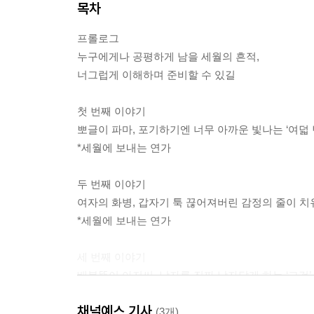
목차
프롤로그
누구에게나 공평하게 남을 세월의 흔적,
너그럽게 이해하며 준비할 수 있길
첫 번째 이야기
뽀글이 파마, 포기하기엔 너무 아까운 빛나는 ‘여덟 
*세월에 보내는 연가
두 번째 이야기
여자의 화병, 갑자기 툭 끊어져버린 감정의 줄이 치
*세월에 보내는 연가
세 번째 이야기
배불뚝이 아저씨, 남자를 진짜 남자답게 하는 ‘그것’
*세월에 보내는 연가
채널예스 기사
(3개)