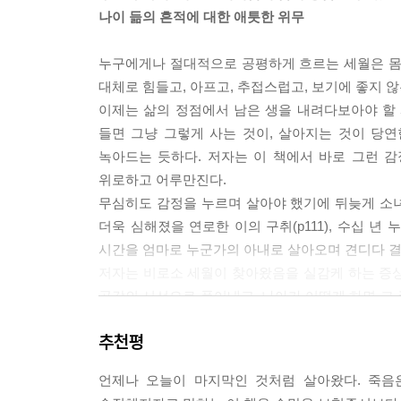
-p44
나이 듦의 흔적에 대한 애틋한 위무
제 때 밥 먹을 시간도 없이 뛰었겠지요. 일주일, 열
누구에게나 절대적으로 공평하게 흐르는 세월은 몸
슬프냐고, 그까짓 거에 무서워하면 무슨 일을 하겠냐
대체로 힘들고, 아프고, 추접스럽고, 보기에 좋지 
고 있을 뿐입니다. 드라마에 울고 유행가에 훌쩍이지
이제는 삶의 정점에서 남은 생을 내려다보아야 할
은 그의 수십 년 인생을 부정하는 것일 테지요. 고
들면 그냥 그렇게 사는 것이, 살아지는 것이 당
수 있을 때까지 기다려주면 어떨까요? 어린 시절 좋
녹아드는 듯하다. 저자는 이 책에서 바로 그런 감
-p68
위로하고 어루만진다.
무심히도 감정을 누르며 살아야 했기에 뒤늦게 소녀가
사람 얼굴에도 많은 신경이 뻗쳐 있습니다. 그런데 사
더욱 심해졌을 연로한 이의 구취(p111), 수십 년
칼바람을 맞고, 친구들이랑 싸움박질 하느라 얻어
시간을 엄마로 누군가의 아내로 살아오며 견디다 결국
무뎌져야 살아남는 신경계의 시스템이 그렇게 얼굴 
저자는 비로소 세월이 찾아왔음을 실감케 하는 증
계뿐 아니라 마음의 역치점도 계속 높아지는 것 같
공감의 시선으로 풀어내고, 나아가 어떻게 하면 그
웃지도 울지도 않고……. 그렇게 얼굴을 움직일 일은
더했다.
고 무뎌지기만 하니 어느 날 입가에 묻은 밥풀을 인
추천평
그렇다고 이 책이 노년의 세대들만을 위한 것은 아니
-p93
있다. 저자는 이렇게 당부의 말을 전한다.
언제나 오늘이 마지막인 것처럼 살아왔다. 죽음
“세상 그 누구라도 언젠가는 반드시 연민받을 시
아무리 칫솔을 밀어 넣어도 부은 목구멍까지 구겨 넣