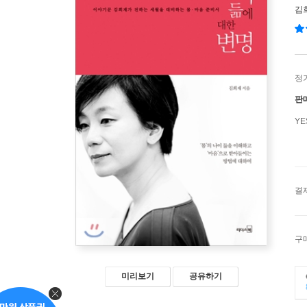
김
정
판
Y
결
구
미리보기
공유하기