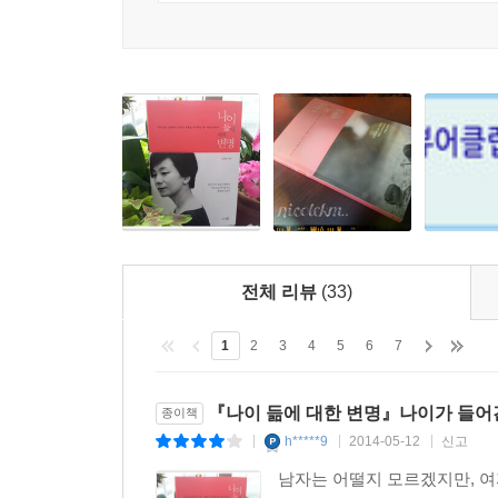
전체 리뷰
(33)
1
2
3
4
5
6
7
『나이 듦에 대한 변명』나이가 들어
종이책
h*****9
2014-05-12
신고
|
|
|
남자는 어떨지 모르겠지만, 여