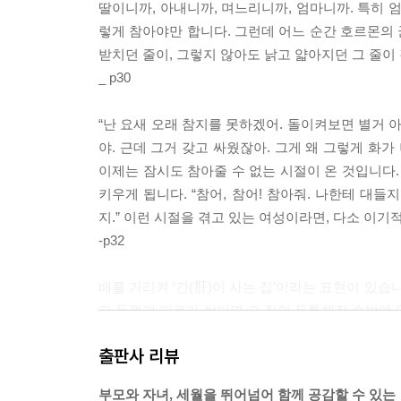
딸이니까, 아내니까, 며느리니까, 엄마니까. 특히 엄
열일곱 번째 이야기
렇게 참아야만 합니다. 그런데 어느 순간 호르몬의 
이명과 난청, 가장 섬세하고 예민한 기관에 가해지
받치던 줄이, 그렇지 않아도 낡고 얇아지던 그 줄이
*세월에 보내는 연가
_ p30
열여덟 번째 이야기
“난 요새 오래 참지를 못하겠어. 돌이켜보면 별거 
골다골증, 느려진 몸의 속도에 마음을 맞추는 여유
야. 근데 그거 갖고 싸웠잖아. 그게 왜 그렇게 화
*세월에 보내는 연가
이제는 잠시도 참아줄 수 없는 시절이 온 것입니다.
키우게 됩니다. “참어, 참어! 참아줘. 나한테 대들
열아홉 번째 이야기
지.” 이런 시절을 겪고 있는 여성이라면, 다소 
어지럼증, 아무도 알아주지 않아 더 서러운 혼자앓
-p32
*세월에 보내는 연가
배를 가리켜 ‘간(肝)이 사는 집’이라는 표현이 있
고 두껍게 피로가 쌓이면 그 집이 두툼해질 수밖에 
서 남에게 머리를 조아릴 일도 있었겠지요. 눈물을 
출판사 리뷰
남을 수 있는 시간도 있었을 것입니다. 그러면서 배
배를 두고 아내와 딸에게 “매일 30분씩만 뛰면 배
부모와 자녀, 세월을 뛰어넘어 함께 공감할 수 있는