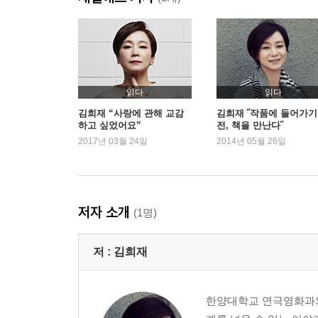
네 번째 이야기
저도 모르게 새는 실수, 나이 들면 체면에도 주름이
*세월에 보내는 연가
다섯 번째 이야기
읽다
읽다
남자의 눈물, 많이 참고 살아온 그의 설움
김희재 “사랑에 관해 교감
김희재 ˝작품에 들어가기
하고 싶었어요”
전, 책을 만난다˝
*세월에 보내는 연가
2017년 03월 24일
2014년 05월 26일
여섯 번째 이야기
깜빡거리는 기억력, 더 이상 기억하기를 거부하는 
*세월에 보내는 연가
저자 소개
(1명)
일곱 번째 이야기
저 :
김희재
둔해진 얼굴 감각, 딱딱한 무심의 껍질을 연화시키
*세월에 보내는 연가
한양대학교 연극영화과와
여덟 번째 이야기