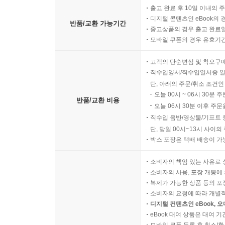
출고 완료 후 10일 이내의 
디지털 콘텐츠인 eBook의 
반품/교환 가능기간
중고상품의 경우 출고 완료일
모바일 쿠폰의 경우 유효기간(
고객의 단순변심 및 착오구
직수입양서/직수입일서중 일
단, 아래의 주문/취소 조건인
오늘 00시 ~ 06시 30분 
반품/교환 비용
오늘 06시 30분 이후 주문
직수입 음반/영상물/기프트 
단, 당일 00시~13시 사이
박스 포장은 택배 배송이 가
소비자의 책임 있는 사유로 
소비자의 사용, 포장 개봉에 
복제가 가능한 상품 등의 포장을 
소비자의 요청에 따라 개별
디지털 컨텐츠인 eBook, 
eBook 대여 상품은 대여 기