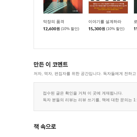
*세월에 보내는 연가
열세 번째 이야기
막장의 품격
이야기를 설계하라
못생겨진 손톱, 소홀이 대해도 괜찮다 여긴 몸의 작
12,600
원
(10% 할인)
15,300
원
(10% 할인)
1
*세월에 보내는 연가
열네 번째 이야기
바윗돌 같은 귀지, 노인네 고집이 아니라 몸의 순환
만든 이 코멘트
*세월에 보내는 연가
저자, 역자, 편집자를 위한 공간입니다. 독자들에게 전하고
열다섯 번째 이야기
저릿한 쥐내림, 하루아침에 풀릴 리 없는 수십 년 
접수된 글은 확인을 거쳐 이 곳에 게재됩니다.
*세월에 보내는 연가
독자 분들의 리뷰는 리뷰 쓰기를, 책에 대한 문의는 1:
열여섯 번째 이야기
퀴퀴한 노취, 꽃향기 피우며 세상에 왔다가 몹쓸 
책 속으로
*세월에 보내는 연가