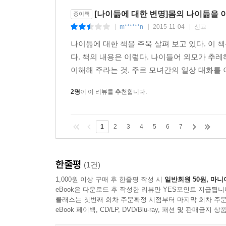
[나이듦에 대한 변명]몸의 나이듦을
종이책
m******n
2015-11-04
신고
|
|
|
나이듦에 대한 책을 주욱 살펴 보고 있다. 이 책
다. 책의 내용은 이렇다. 나이들어 외모가 
이해해 주라는 것. 주로 모녀간의 일상 대화를
2명
이 이 리뷰를 추천합니다.
1
2
3
4
5
6
7
한줄평
(1건)
1,000원 이상 구매 후 한줄평 작성 시
일반회원 50원, 마니
eBook은 다운로드 후 작성한 리뷰만 YES포인트 지급됩니
클래스는 첫번째 회차 주문확정 시점부터 마지막 회차 주문
eBook 페이백, CD/LP, DVD/Blu-ray, 패션 및 판매금