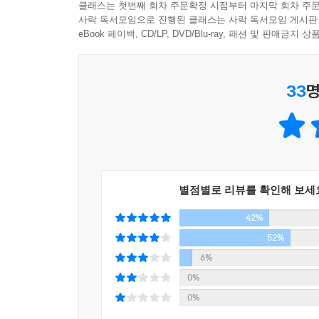
준비를 하고 그 과정을 잘 겪어내도록 도울 수 
클래스는 첫번째 회차 주문확정 시점부터 마지막 회차 주문
주민센터에서 열리는 무료 운동 강좌를 수강했다가 
사락 독서모임으로 진행된 클래스는 사락 독서모임 게시판
외면한 채 ‘나이 들어 보이지 않는 법’이라든가 ‘제
다. 제자리걸음은커녕 이젠 그저 서 있는 것만으로
eBook 페이백, CD/LP, DVD/Blu-ray, 패션 및 판매금
‘건강한 나이 듦의 과정’에 대한 이해를 선행하지 
자기도 모르게 한숨이 쏟아집니다.
100세 시대 속 소외된 화두인 ‘몸의 노화를 받아들
-p179
흐름을 이해하여 자신과 같은 당혹감을 겪는 이들이 
33
명
대한 올바른 교육서이자 매력적인 안내서, 세대를 뛰
어쨌거나 꽃향기 피우며 세상에 왔다가 몹쓸 냄새를 
랑으로 자라는 유년기가 있었다면 사람들과 일정한
지는 저녁 시간에 숲길을 걷고 돌아와 무향 무취의 
아의 꽃향기를 회복하지는 못하더라도 성숙한 노년의
-p196
별점별로 리뷰를 확인해 보세
---본문
42%
52%
6%
0%
0%