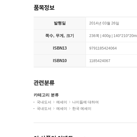
품목정보
발행일
2014년 03월 26일
쪽수, 무게, 크기
236쪽 | 400g | 140*210*20
ISBN13
9791185424064
ISBN10
1185424067
관련분류
카테고리 분류
국내도서
에세이
나이듦에 대하여
국내도서
에세이
한국 에세이