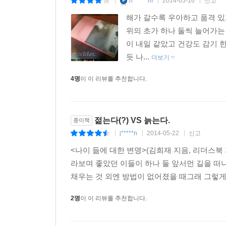
n******m
2014-05-16
신고
|
|
|
해가 갈수록 우아하고 품격 있게
위의 초가 하나 둘씩 늘어가는
이 내일 같았고 건강도 감기 
듯 나...
더보기
4명
이 이 리뷰를 추천합니다.
젊는다(?) VS 늙는다.
종이책
j*****n
2014-05-22
신고
|
|
|
<나이 듦에 대한 변명>(김희재 지음, 리더스북
라보며 좋았던 이들이 하나 둘 앞서먼 길을 
채우는 것 외엔 방법이 없어졌을 때그래 그렇게 
2명
이 이 리뷰를 추천합니다.