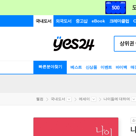
국내도서
외국도서
중고샵
eBook
크레마클럽
C
빠른분야찾기
베스트
신상품
이벤트
바이백
매
웰컴
국내도서
에세이
나이듦에 대하여
소
나