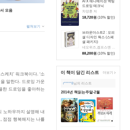
AI X 애니메이션 액팅
드로잉 테크닉
도서 모음
차양훈 저
18,720
원
(10% 할인)
펼쳐보기
브라운더스트2 : 오피
셜 디자인 웍스 (스페
셜 패키지)
네오위즈,겜프스엔 편저
88,200
원
(10% 할인)
이 책이 담긴
리스트
더보기
스케치' 워크북이다. ‘소
을 말한다. 드로잉 가운
r*****8
님의 리스트
심플한 드로잉을 좋아하는
2014년 책읽는주말-2월
의 노하우까지 설명해 내
고, 점점 행복해지는 나를