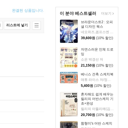
완결된 상품입니다.
이 분야 베스트셀러
더보기
브라운더스트2 : 오피
매
리스트에 넣기
셜 디자인 웍스
네오위즈,겜프스엔 편저
39,600
원
(10% 할인)
자연스러운 인체 드로
잉
소은 박경선 저
21,150
원
(10% 할인)
베니스 건축 스케치북
매튜 라이스 저/정상희 역
5,400
원
(10% 할인)
혼자해도 쉽게 배우는
릴리의 어반스케치 기
초+완성
릴리의 아뜰리에(김민아) 저
20,700
원
(10% 할인)
함형미's 어반 스케치