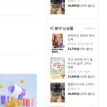
함형미 저
18,000
원
(10% 할인)
이 분야 신상품
더보기
매력적인 캐릭터 메이
킹북
메멘치 저/김건용 역
23,750
원
(5% 할인)
작고 귀여운 미니 일
러스트 쉽게 그리는
방법
요모리 나리 저/콘텐츠 연구소 역
13,500
원
(10% 할인)
함형미's 어반 스케치
함형미 저
18,000
원
(10% 할인)