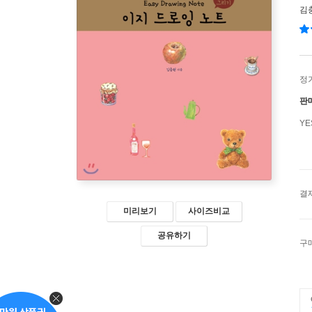
김
정
판
Y
결
미리보기
사이즈비교
공유하기
구