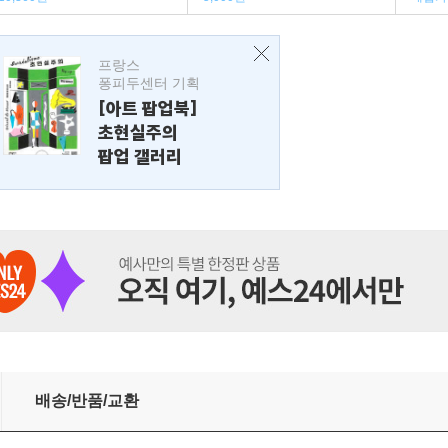
프랑스
퐁피두센터 기획
[아트 팝업북]
초현실주의
팝업 갤러리
배송/반품/교환