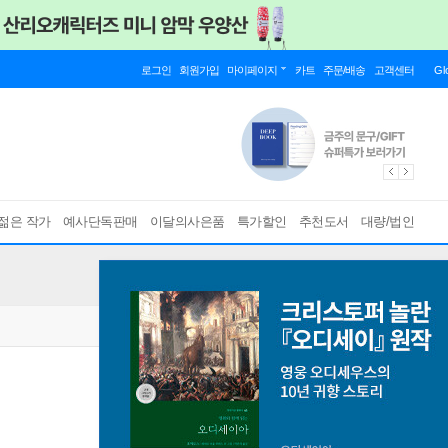
로그인
회원가입
마이페이지
카트
주문/배송
고객센터
Gl
젊은 작가
예사단독판매
이달의사은품
특가할인
추천도서
대량/법인