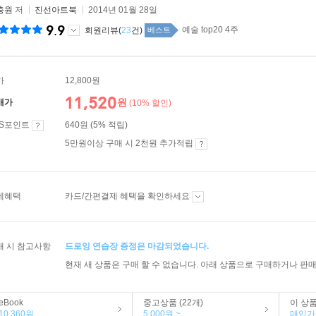
충원
저
진선아트북
2014년 01월 28일
9.9
예술 top20 4주
회원리뷰(
23
건)
베스트
가
12,800원
11,520
원
매가
(10% 할인)
ES포인트
640원 (5% 적립)
5만원이상 구매 시 2천원 추가적립
제혜택
카드/간편결제 혜택을 확인하세요
매 시 참고사항
드로잉 연습장 증정은 마감되었습니다.
현재 새 상품은 구매 할 수 없습니다. 아래 상품으로 구매하거나 판매
eBook
중고상품 (22개)
이 상
10,360원
5,000원 ~
매입가 