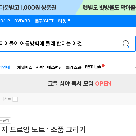
D/LP
DVD/BD
문구
/GIFT
티켓
독서유형검사
RBTI Lab
장안내
채널예스
사락
예스펀딩
클래스24
독서유형검사
크클 심야 독서 모임
OPEN
일러스트
득공제
지 드로잉 노트 : 소품 그리기