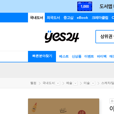
국내도서
외국도서
중고샵
eBook
크레마클럽
C
빠른분야찾기
베스트
신상품
이벤트
바이백
매
웰컴
국내도서
예술
미술
스케치/
소
이