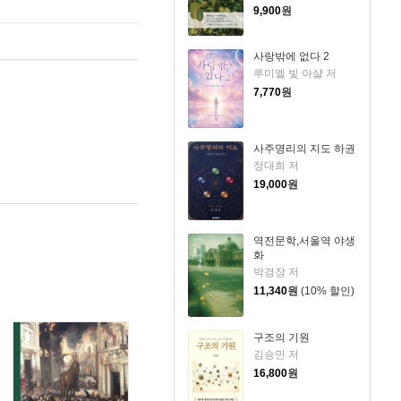
9,900
원
사랑밖에 없다 2
루미엘 빛 아샬 저
7,770
원
사주명리의 지도 하권
정대희 저
19,000
원
역전문학,서울역 야생
화
박경장 저
11,340
원
(10% 할인)
구조의 기원
김승민 저
16,800
원