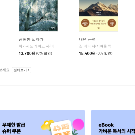
공허한 십자가
내면 근력
히가시노 게이고 저/이선희 역
자음과모음
짐 머피 저/지여울 역
윌북(willboo
|
|
13,700
원
(0% 할인)
15,400
원
(0% 할인)
보세요.
전체보기