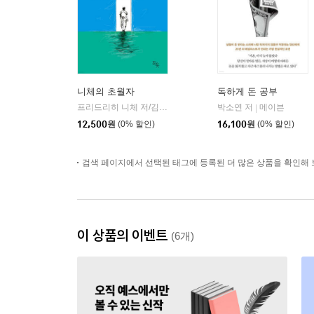
니체의 초월자
독하게 돈 공부
프리드리히 니체 저/김철 편역
히읏
박소연 저
메이븐
|
|
12,500
원
(0% 할인)
16,100
원
(0% 할인)
검색 페이지에서 선택된 태그에 등록된 더 많은 상품을 확인해 
이 상품의 이벤트
(6개)