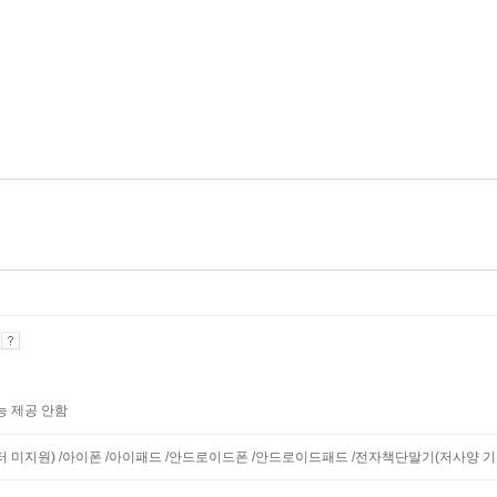
기
능 제공 안함
니터 미지원) /아이폰 /아이패드 /안드로이드폰 /안드로이드패드 /전자책단말기(저사양 기기 