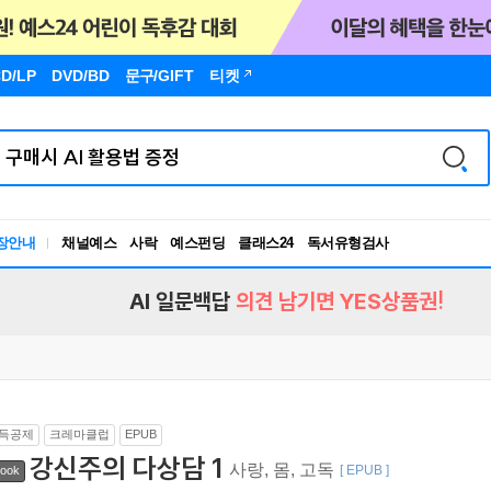
D/LP
DVD/BD
문구
/GIFT
티켓
장안내
채널예스
사락
예스펀딩
클래스24
독서유형검사
RBTI Lab
독서유형검사
AI 일문백답
의견 남기면 YES상품권!
득공제
크레마클럽
EPUB
강신주의 다상담 1
사랑, 몸, 고독
[ EPUB ]
ook