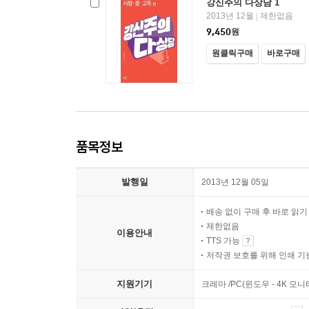
강신주의 다상담 1
2013년 12월
제한없음
|
9,450
원
원클릭구매
바로구매
품목정보
발행일
2013년 12월 05일
배송 없이 구매 후 바로 읽
제한없음
이용안내
TTS 가능
저작권 보호를 위해 인쇄 기
지원기기
크레마 /PC(윈도우 - 4K 모