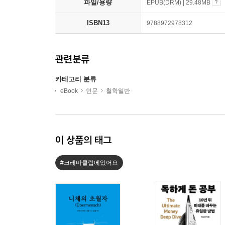
파일/용량
EPUB(DRM) | 29.48MB
ISBN13
9788972978312
관련분류
카테고리 분류
eBook
인문
철학일반
이 상품의 태그
#크레마클럽에있어요