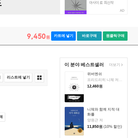
AD
9,450
카트에 넣기
바로구매
원클릭구매
원
이 분야 베스트셀러
더보기
위버멘쉬
매
리스트에 넣기
프리드리히 니체 저/어나니머스 역
12,460
원
니체와 함께 지적 대
화를
매
양원근 저
11,850
원
(10% 할인)