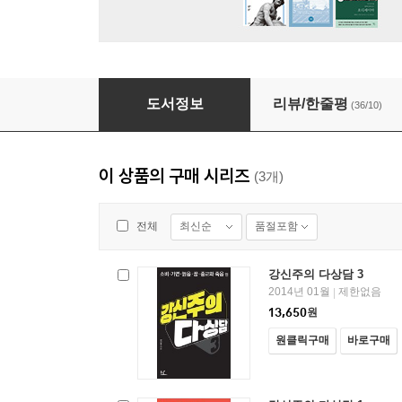
강신주의 다상담 1
도서정보
리뷰/한줄평
(36/10)
이 상품의 구매 시리즈
(3개)
최신순
품절포함
전체
강신주의 다상담 3
2014년 01월
제한없음
|
13,650
원
원클릭구매
바로구매