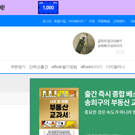
로그인
회원가입
마이페이지
카트
주문/배송
고객센터
Gl
쿠폰받기
단독선출간
eBook필기방법
eBook리더기
디지털머니