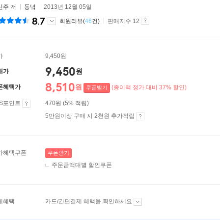
신주
저
동녘
2013년 12월 05일
8.7
회원리뷰(
46
건)
판매지수 12
가
9,450원
9,450
원
매가
8,510
원
폰혜택가
(종이책 정가 대비 37% 할인)
쿠폰받기
ES포인트
470원 (5% 적립)
5만원이상 구매 시 2천원 추가적립
가혜택쿠폰
쿠폰받기
주문금액대별 할인쿠폰
제혜택
카드/간편결제 혜택을 확인하세요