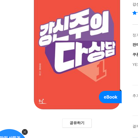
강
정
판
쿠
Y
추
공유하기
결