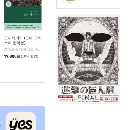
오디세이아 (고대 그리
스어 완역본)
k)
호메로스 저/페테르 파울 루벤스 그림/박문재 역
현대지성
|
19,800
원
(10% 할인)