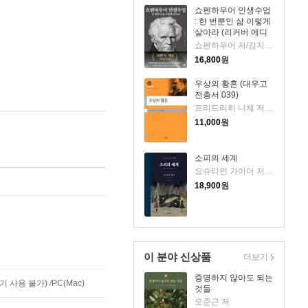
쇼펜하우어 인생수업
: 한 번뿐인 삶 이렇게
살아라 (리커버 에디
션)
쇼펜하우어 저/김지민 역
16,800
원
우상의 황혼 (대우고
전총서 039)
프리드리히 니체 저/박찬국 역
11,000
원
소피의 세계
요슈타인 가아더 저/장영은 역
18,900
원
이 분야 신상품
더보기
증명하지 않아도 되는
사용 불가) /PC(Mac)
것들
오준근 저