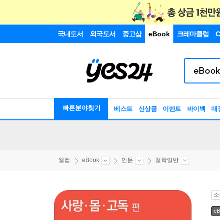
국내도서
외국도서
중고샵
eBook
크레마클럽
C
빠른분야찾기
베스트
신상품
이벤트
바이백
매
웰컴
eBook
인문
철학일반
소
eB