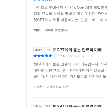
인류가 지금껏 인터넷에 모아온 온갖 문장과 생각
얻었다. 그것도 이 보물창고에 무엇이 들어 있는지 
바야흐로 챗GPT의 시대다. OpenAI가 개
생활 깊숙히 들어와 영향을 미칠 듯하다. 관련
분석심리학의 창시자 카를 구스타프 융(Carl Gus
챗GPT와 대화를 이끌어가는 ‘인간’으로 그의 
이르기까지 오랜 경험을 통해서 저장하고 공유해 
1명
이 이 리뷰를 추천합니다.
이전에 가시화된 ‘집단 의식’을 데이터로써 마주하
위한 척도가 될지도 모르는 일이다. 저자는 챗G
내린다. 지금은 많이 부족하고, 그 부족함 때문에 
때 얼마나 폭발적인 결과물을 만들어낼 것인지를 
챗GPT에게 묻는 인류의 미래
eBook
구매
직관적이고 명쾌한 지름길이 될 것이다.
h****6
2024-03-17
신고
|
|
|
챗GPT에게 묻는 인류의 미래 리뷰입니다. 저
대화를 담은 책입니다. 100%페이백 이벤트로
습니다. 미래가 걱정이 되기도하고 신기하기도
이 리뷰가 도움이 되었나요?
챗GPT에게 묻는 인류의 미래
eBook
구매