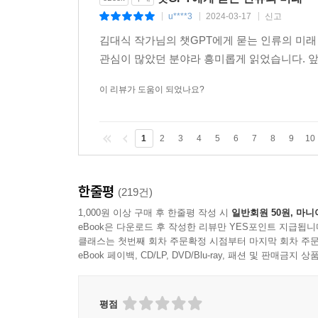
u****3
2024-03-17
신고
|
|
|
김대식 작가님의 챗GPT에게 묻는 인류의 미래 
관심이 많았던 분야라 흥미롭게 읽었습니다. 앞
이 리뷰가 도움이 되었나요?
1
2
3
4
5
6
7
8
9
10
한줄평
(219건)
1,000원 이상 구매 후 한줄평 작성 시
일반회원 50원, 마니
eBook은 다운로드 후 작성한 리뷰만 YES포인트 지급됩니
클래스는 첫번째 회차 주문확정 시점부터 마지막 회차 주문
eBook 페이백, CD/LP, DVD/Blu-ray, 패션 및 판매금
평점