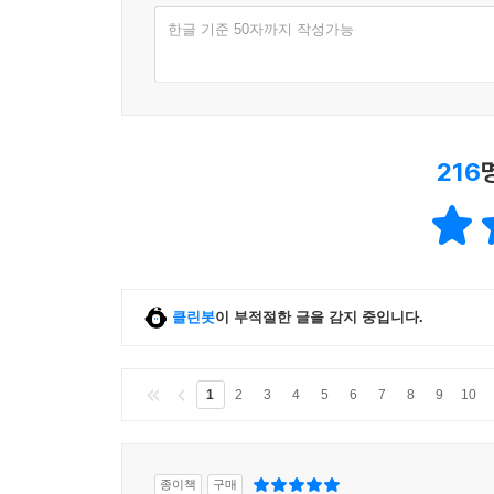
한글 기준 50자까지 작성가능
216
클린봇
이 부적절한 글을 감지 중입니다.
1
2
3
4
5
6
7
8
9
10
종이책
구매