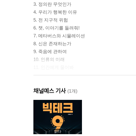
3. 정의란 무엇인가
4. 우리가 행복한 이유
5. 전 지구적 위험
6. 챗, 이야기를 들려줘!
7. 메타버스와 시뮬레이션
8. 신은 존재하는가
9. 죽음에 관하여
10. 인류의 미래
11. 인간에게 물어봐
에필로그. 챗GPT가 전하는 편지
채널예스 기사
에필로그Ⅱ. 기계와의 대화를 마무리하며
(1개)
읽다