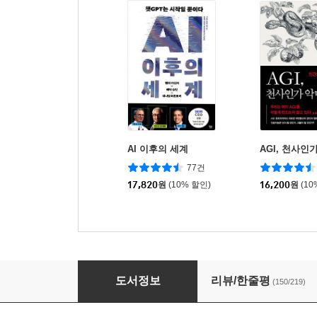
AI 이후의 세계
AGI, 천사인
77건
17,820
원
(10% 할인)
16,200
원
(10
챗GPT에게 묻는 인류의 미래
도서정보
리뷰/한줄평
(150/219)