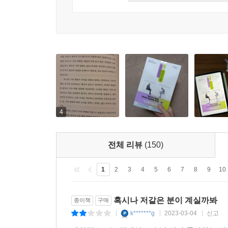
그러나 이들이 ‘대화형’ 인공지능인 데는 이유가 있다
판단을 내리지도 않는다. 학습한 정보의 범위 내
(最適解)를 찾아 나간다. 그저 그뿐이다. ‘양
마찬가지로 ‘가능성’이 높은 이점을 설명해준다. 오
빅데이터를 기반으로 다른 텍스트, 학습 소스 등에서
그래서 챗GPT에게 질문할 때, 질문자는 한편으로 
의미의 질문이라도 약간의 어휘 차이에 따라 인공
주기도 한다. 이것이 우리가 챗GPT에게 ‘정답’을
4
다양한 질문을 던진다. 사랑, 정의, 죽음, 신, 기
단발성으로 끝나지 않는다. 질문과 답변이 꼬리에 꼬
전체 리뷰
(150)
김대식은 이 책을 통하여 “챗GPT는 ○○○○다”라
통해 챗GPT를 위시한 생성인공지능의 작동 방식을 
1
2
3
4
5
6
7
8
9
10
“챗GPT, 너 정말 너무하구나!”
혹시나 저같은 분이 계실까봐
종이책
구매
어떻게 활용해야 잘 한다고 소문이 날까
k*******g
2023-03-04
신고
|
|
|