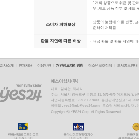
1개의 상품으로 취급 및 판매
우, 세트 상품 전부 및 세트
상품의 불량에 의한 반품, 교
소비자 피해보상
준하여 처리됨
환불 지연에 따른 배상
대금 환불 및 환불 지연에 
회사소개
인재채용
이용약관
개인정보처리방침
청소년보호정책
도서홍보안내
대표 : 김석환, 최세라
주소 : 서울시 영등포구 은행로 11, 5층~6층(여의도동,일신
사업자등록번호 : 229-81-37000 통신판매업신고 : 제 200
이메일 : yes24help@yes24.com 호스팅 서비스사업자 :
Copyright ⓒ YES24 Corp. All Rights Reserved.