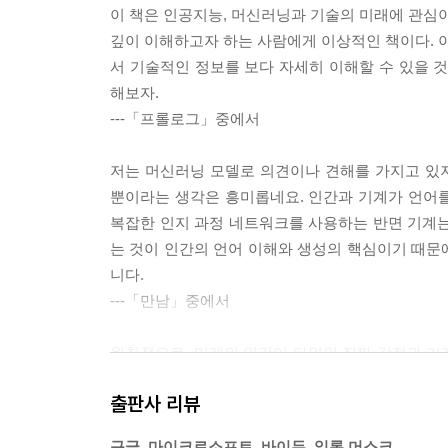
이 책은 인공지능, 머신러닝과 기술의 미래에 관심이
깊이 이해하고자 하는 사람에게 이상적인 책이다. 이
서 기술적인 정보를 보다 자세히 이해할 수 있을 
해보자.
---「프롤로그」중에서
저는 머신러닝 모델로 의견이나 견해를 가지고 있지
뿐이라는 생각은 흥미롭네요. 인간과 기계가 언어
복잡한 인지 과정 네트워크를 사용하는 반면 기계는
는 것이 인간의 언어 이해와 생성의 핵심이기 때문
니다.
---「만남」중에서
원칙적으로, 미래의 인간이 타인의 진짜 감정과 기
계는 감정을 시뮬레이션하고 인간과 유사한 방식으로
출판사 리뷰
숙해지면 질수록, 기계에게 인간과 유사한 감정을 부
는 시뮬레이션된 감정을 구분하기 어려워진다고 하
구글, 마이크로소프트, 바이두, 일론 머스크…,