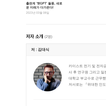
출판계 '챗GPT' 돌풍, 새로
운 미래가 다가온다!
2023년 03월 08일
저자 소개
(2명)
저 :
김대식
카이스트 전기 및 전자공
사 후 연구원 그리고 
대학교 부교수로 근무했다
저서로는 『위대한 인도』