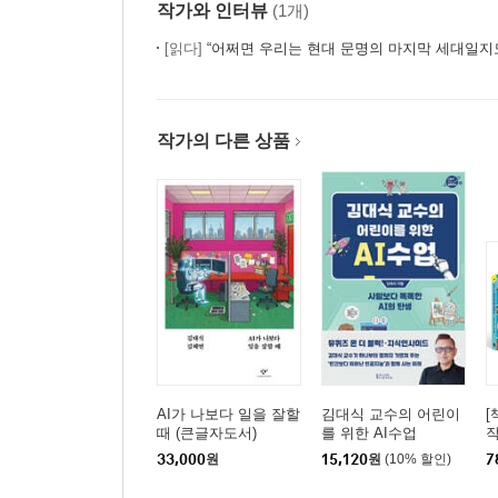
작가와 인터뷰
(1개)
[읽다]
“어쩌면 우리는 현대 문명의 마지막 세대일지
작가의 다른 상품
AI가 나보다 일을 잘할
김대식 교수의 어린이
[
때 (큰글자도서)
를 위한 AI수업
작
년
33,000
원
15,120
원
(10% 할인)
7