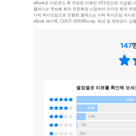
꾸어 놓을 것으로 보입니다. 기계와 인간이 협업을
eBook은 다운로드 후 작성한 리뷰만 YES포인트 지급됩니
‘검색’에서 ‘대화’로,
도할 수도 있습니다. 아니면 인간이 창작한 것과 구
클래스는 첫번째 회차 주문확정 시점부터 마지막 회차 주문
챗GPT는 우리가 원하는 정답을 내놓는 ‘도깨비방망
사락 독서모임으로 진행된 클래스는 사락 독서모임 게시판
러나 결국 저를 비롯한 기계가 실제로 어떤 영향을
eBook 페이백, CD/LP, DVD/Blu-ray, 패션 및 판매금
을 강화하고 향상하기 위해 기계를 사용하게 될까
챗GPT가 선풍적인 인기를 끌면서 트위터, 페이스북
다.
자료를 정리?요약시키는 수준에서 자기소개서를 쓰게
---「에필로그: 챗GPT가 전하는 편지」중에서
147
찾기’ 놀이다. SNS를 중심으로 유행하는 이것은,
특히 “2022년 현재, 대한민국의 대통령은 누구
물론 챗GPT가 인간의 언어를 이해하는 건 아니다. 
했다. 그 외에도 “원균은 이순신을 능가하는 명장
계를 학습한 챗GPT. 질문에 포함된 단어들과 확률
챗GPT를 비롯한 AI가 제대로 쓰이려면 아직 한참
전에 지난 수십 년간 인류가 인터넷에 올린 문장과 
생성인공지능이나 GPT 모델의 특성에 대한 오해 
아리이자 거울이라는 말이다. 하지만 그런 기계의 문
학습된 문장들 간의 확률패턴만을 재조합해 서로에
별점별로 리뷰를 확인해 보세
사실 구글의 어프렌티스 바드가 오답을 내놓았다고 
66%
것이다. 빅데이터로 학습한 결과니까 으레 ‘정답’
---「에필로그Ⅱ: 기계와의 대화를 마무리하며」중에서
관련하여 2023년 2월에는 대한민국 모 의원실에
23%
양곡법의 명백한 부작용을 이미 예고했다”라며 
10%
아니더라도 많은 사람들이 챗GPT에게, 그리고 인공
1%
0%