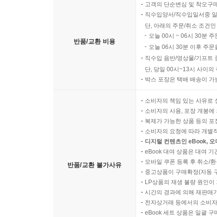
고객의 단순변심 및 착오구
직수입양서/직수입일서중 일
단, 아래의 주문/취소 조건인
오늘 00시 ~ 06시 30분 
반품/교환 비용
오늘 06시 30분 이후 주문
직수입 음반/영상물/기프트 
단, 당일 00시~13시 사이
박스 포장은 택배 배송이 가
소비자의 책임 있는 사유로 
소비자의 사용, 포장 개봉에 
복제가 가능한 상품 등의 포장을 
소비자의 요청에 따라 개별
디지털 컨텐츠인 eBook, 
eBook 대여 상품은 대여 기
모바일 쿠폰 등록 후 취소/환
반품/교환 불가사유
중고상품이 구매확정(자동 
LP상품의 재생 불량 원인이 기
시간의 경과에 의해 재판매가
전자상거래 등에서의 소비자
eBook 세트 상품은 일괄 