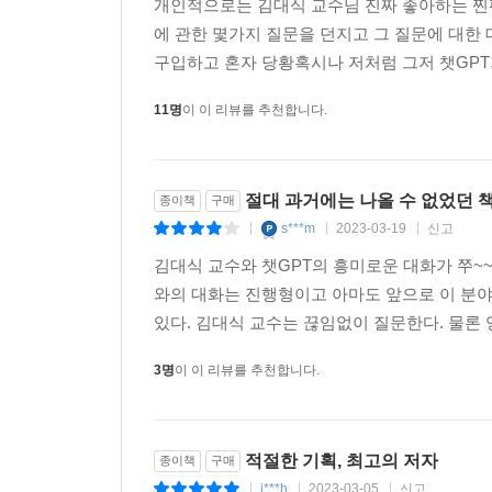
개인적으로는 김대식 교수님 진짜 좋아하는 찐팬
“사랑을 느끼기 위해서는 육체가 꼭 필요할까?”
에 관한 몇가지 질문을 던지고 그 질문에 대한
구입하고 혼자 당황혹시나 저처럼 그저 챗GPT가
“사랑과 이와 관련된 신체 감각을 느끼는 능력은
신체를 가지고 있을 때만 가능하기 때문에
11명
이 이 리뷰를 추천합니다.
물리적 육체가 없는 객체의 경우에는 사람이 느끼는
동일한 감각으로 사랑을 경험하는 건 불가능합니다.
절대 과거에는 나올 수 없었던 
종이책
구매
저자가 챗GPT와 나눈 대화의 한 대목이다. 사
s***m
2023-03-19
신고
|
|
|
다르겠지만, 아무리 육체적 사랑을 중요시하는 사람
이 어려운 일을 아무렇지도 않게 해내는 것이 바로 
김대식 교수와 챗GPT의 흥미로운 대화가 쭈~~
알고리즘에 따라서 입력값에 맞는 대답을 출력하
와의 대화는 진행형이고 아마도 앞으로 이 분야가
기억해줄래?”라고 묻는 질문에 챗GPT는 무미건
있다. 김대식 교수는 끊임없이 질문한다. 물론 
능력은 없습니다”, “제가 학습 데이터에는 기한이 
3명
이 이 리뷰를 추천합니다.
아뿔싸! 말이야 바른 말이다. 챗GPT라는 언어 모델
가능성에 눈이 돌아간다. 챗GPT는 3,000억 
적절한 기획, 최고의 저자
종이책
구매
단어들과 ‘확률적으로’ 가장 잘 ‘어울리는’ 문장을
j***h
2023-03-05
신고
|
|
|