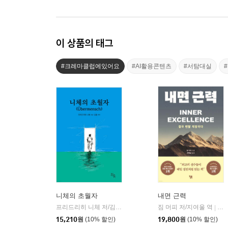
이 상품의 태그
#크레마클럽에있어요
#AI활용콘텐츠
#서탐대실
니체의 초월자
내면 근력
프리드리히 니체 저/김철 편역
히읏
짐 머피 저/지여울 역
윌북(
|
|
15,210
원
(10% 할인)
19,800
원
(10% 할인)