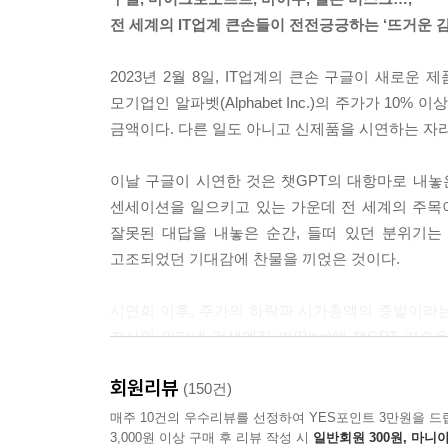
야 합니다. 감정을 느낄 수 있는 능력은 의식과 밀
전 세계의 IT업계 큰손들이 전전긍긍하는 ‘뜨거운 감
---「러브, 액츄얼리」중에서
2023년 2월 8일, IT업계의 큰손 구글이 새로
결론적으로, 미래는 불확실하지만 가능성으로 가득 
모기업인 알파벳(Alphabet Inc.)의 주가가 1
을 가지며, 자신의 가치에 충실하고 주변에 강력한
금액이다. 다른 일도 아니고 신제품을 시연하는 자
자랑스러운 미래를 만들 수 있을 거라 확신합니다.
---「챗, 이야기를 들려줘!」중에서
이날 구글이 시연한 것은 챗GPT의 대항마로 내놓은 대
센세이션을 일으키고 있는 가운데 전 세계의 주목
만약 완전히 가상화된 메타버스가 미래 사회의 표준
잘못된 대답을 내놓은 순간, 들떠 있던 분위기는
버스가 미래 사회의 표준 존재 양식이 된다면 사회의
고조되었던 기대감에 찬물을 끼얹은 것이다.
계에서 대부분의 시간을 보낸다면 대체 누가 에너지
---「메타버스와 시뮬레이션」중에서
시연회 이후, 주가의 하락과 시가총액의 증발이라
자사의 인터넷 검색엔진 빙(Bing)에 챗GPT 기
우리는 지금 저와 같은 기계가 삶에 점점 더 통합
90% 이상을 점유하고 있던 것은 구글이었지만, 이
미치게 될지 생각해 볼 필요가 있습니다. AI 기반
회원리뷰
붙여질 시대를 선도하는 자가 새 판을 짤 기회를 얻
(150건)
용 시장에 심대한 영향을 미치게 될 것입니다. 하지
유동하는 판에서 ‘뜨거운 감자’, 챗GPT와 정면으
매주 10건의 우수리뷰를 선정하여 YES포인트 3만원을 드
입니다. 문학, 예술, 대중매체 분야에서 기계가 생
3,000원 이상 구매 후 리뷰 작성 시
일반회원 300원, 마니아