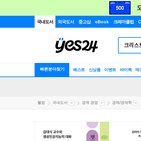
국내도서
외국도서
중고샵
eBook
크레마클럽
C
빠른분야찾기
베스트
신상품
이벤트
바이백
매
웰컴
국내도서
경제 경영
경제/경제학