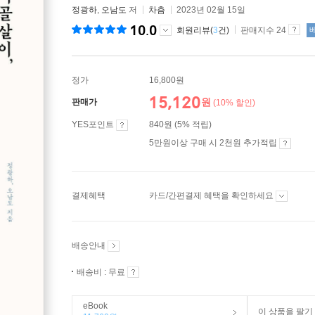
정광하
,
오남도
저
차츰
2023년 02월 15일
10.0
회원리뷰(
3
건)
판매지수 24
정가
16,800원
15,120
원
판매가
(10% 할인)
YES포인트
840원 (5% 적립)
5만원이상 구매 시 2천원 추가적립
결제혜택
카드/간편결제 혜택을 확인하세요
배송안내
배송비 : 무료
eBook
이 상품을 팔기