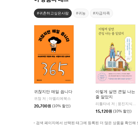
#귀촌하고싶은사람
#귀농
#자급자족
귀찮지만 매일 씁니다
이렇게 살면 큰일 나는
줄 알았지
귀찮 저
아멜리에북스
|
리틀타네 저
웅진지식하우스
|
20,700
원
(10% 할인)
15,120
원
(10% 할인)
검색 페이지에서 선택된 태그에 등록된 더 많은 상품을 확인해 