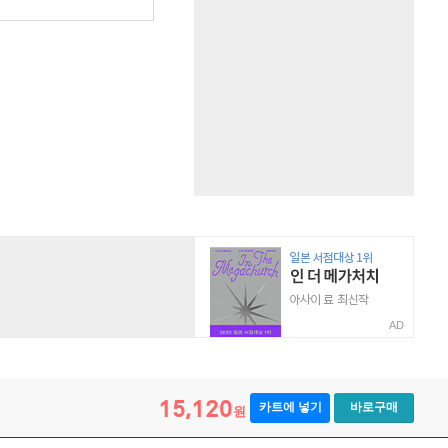
AD
15,120
카트에 넣기
바로구매
원