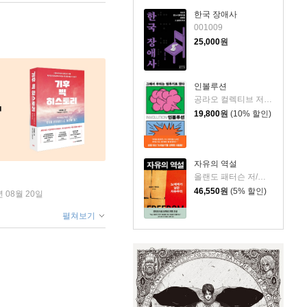
한국 장애사
001009
25,000
원
인볼루션
공라오 컬렉티브 저/홍명교 역
19,800
원
(10% 할인)
자유의 역설
올랜도 패터슨 저/김혁 역
46,550
원
(5% 할인)
년 08월 20일
펼쳐보기