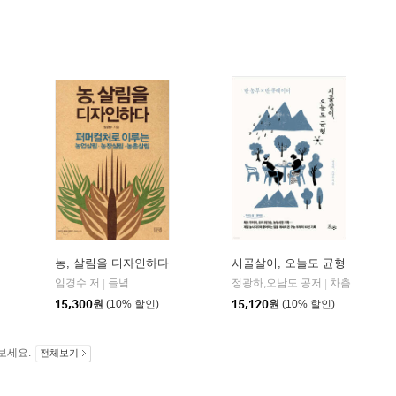
농, 살림을 디자인하다
시골살이, 오늘도 균형
임경수 저
들녘
정광하,오남도 공저
차츰
|
|
15,300
원
(10% 할인)
15,120
원
(10% 할인)
보세요.
전체보기