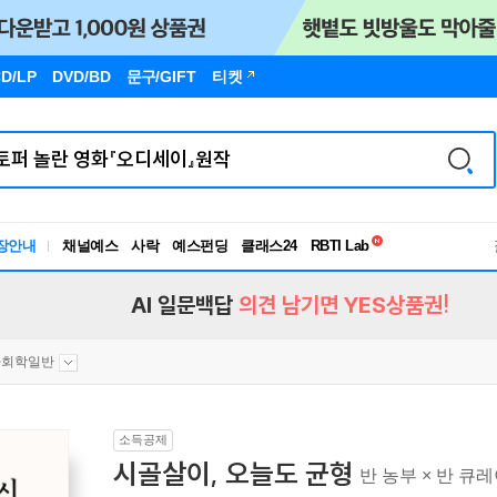
D/LP
DVD/BD
문구
/GIFT
티켓
독서유형검사
RBTI Lab
장안내
채널예스
사락
예스펀딩
클래스24
독서유형검사
AI 일문백답
의견 남기면 YES상품권!
사회학일반
소득공제
시골살이, 오늘도 균형
반 농부 × 반 큐