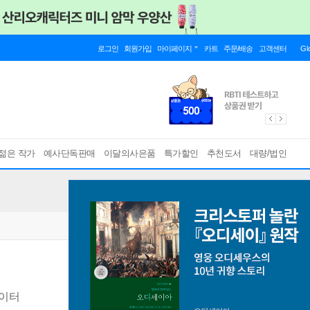
로그인
회원가입
마이페이지
카트
주문/배송
고객센터
Gl
젊은 작가
예사단독판매
이달의사은품
특가할인
추천도서
대량/법인
레이터