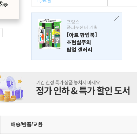
11,760원
프랑스
퐁피두센터 기획
[아트 팝업북]
초현실주의
팝업 갤러리
배송/반품/교환