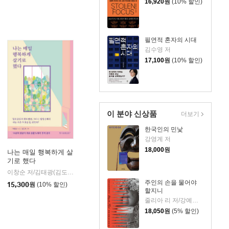
16,920
원
(10% 할인)
필연적 혼자의 시대
김수영 저
17,100
원
(10% 할인)
이 분야 신상품
더보기
한국인의 민낯
강영계 저
18,000
원
나는 매일 행복하게 살
기로 했다
이창순 저/김태광(김도사) 기획
한국경제신문i
|
주인의 손을 물어야
15,300
원
(10% 할인)
할지니
줄리아 리 저/강예은,문지영 역
18,050
원
(5% 할인)