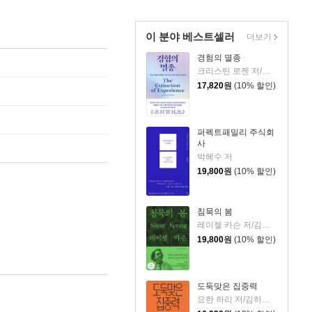
이 분야 베스트셀러
더보기
경험의 멸종
크리스틴 로젠 저/이영래 역
17,820
원
(10% 할인)
퍼펙트패밀리 주식회
사
박혜수 저
19,800
원
(10% 할인)
침묵의 봄
레이첼 카슨 저/김은령 역/홍욱희 감수
19,800
원
(10% 할인)
도둑맞은 집중력
요한 하리 저/김하현 역