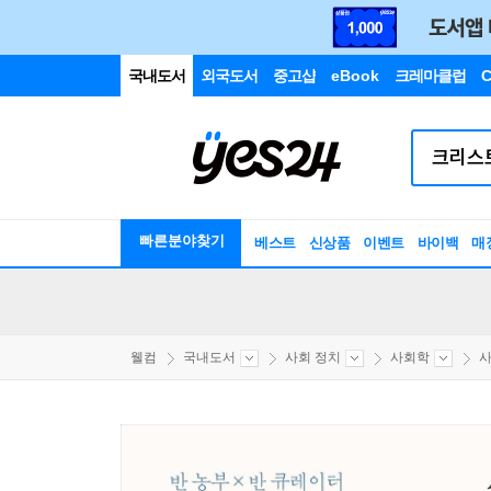
국내도서
외국도서
중고샵
eBook
크레마클럽
C
빠른분야찾기
베스트
신상품
이벤트
바이백
매
웰컴
국내도서
사회 정치
사회학