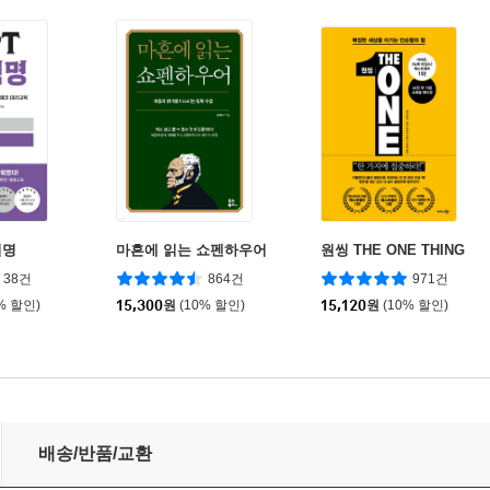
혁명
마흔에 읽는 쇼펜하우어
원씽 THE ONE THING
38건
864건
971건
% 할인)
15,300
원
(10% 할인)
15,120
원
(10% 할인)
배송/반품/교환