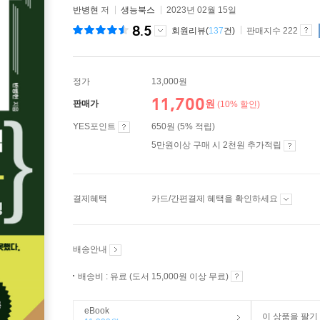
반병현
저
생능북스
2023년 02월 15일
8.5
회원리뷰(
137
건)
판매지수 222
정가
13,000원
11,700
원
판매가
(10% 할인)
YES포인트
650원 (5% 적립)
5만원이상 구매 시 2천원 추가적립
결제혜택
카드/간편결제 혜택을 확인하세요
배송안내
배송비 : 유료 (도서 15,000원 이상 무료)
eBook
이 상품을 팔기