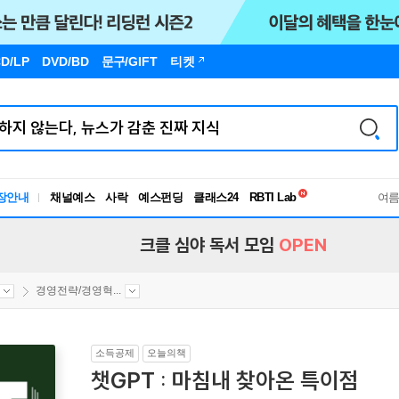
D/LP
DVD/BD
문구
/GIFT
티켓
독서유형검사
RBTI Lab
장안내
채널예스
사락
예스펀딩
클래스24
여
독서유형검사
크클 심야 독서 모임
OPEN
경영전략/경영혁...
소득공제
오늘의책
챗GPT : 마침내 찾아온 특이점