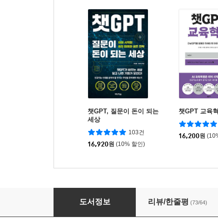
챗GPT, 질문이 돈이 되는
챗GPT 교육
세상
103건
16,200
원
(10
16,920
원
(10% 할인)
챗GPT : 마침내 찾아온 특이점
도서정보
리뷰/한줄평
(73/64)