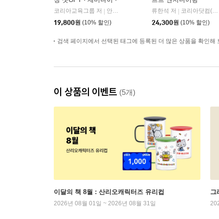
클로드
코리아교육그룹 저
안경다리BOOKS
류한석 저
코리아닷컴(Korea.com)
|
|
19,800
원
(10% 할인)
24,300
원
(10% 할인)
검색 페이지에서 선택된 태그에 등록된 더 많은 상품을 확인해 
이 상품의 이벤트
(5개)
이달의 책 8월 : 산리오캐릭터즈 유리컵
그래
2026년 08월 01일 ~ 2026년 08월 31일
20