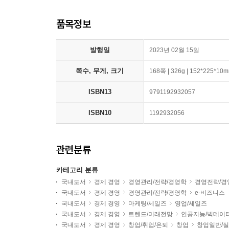
품목정보
발행일
2023년 02월 15일
쪽수, 무게, 크기
168쪽 | 326g | 152*225*10
ISBN13
9791192932057
ISBN10
1192932056
관련분류
카테고리 분류
국내도서
경제 경영
경영관리/전략/경영학
경영전략/경
국내도서
경제 경영
경영관리/전략/경영학
e-비즈니스
국내도서
경제 경영
마케팅/세일즈
영업/세일즈
국내도서
경제 경영
트렌드/미래전망
인공지능/빅데이
국내도서
경제 경영
창업/취업/은퇴
창업
창업일반/