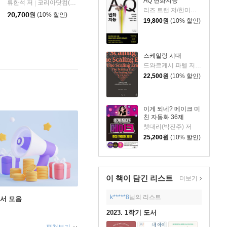
AQ 변화지능
류한석 저
코리아닷컴(Korea.com)
|
리즈 트랜 저/한미선 역
한빛미디어
|
20,700
원
(10% 할인)
19,800
원
(10% 할인)
스케일링 시대
드와르케시 파텔 저/개빈 리치 편/노승영 역/한운희 해제
22,500
원
(10% 할인)
이게 되네? 메이크 미
친 자동화 36제
챗대리(박진주) 저
25,200
원
(10% 할인)
이 책이 담긴
리스트
더보기
k*****8
님의 리스트
도서 모음
2023. 1학기 도서