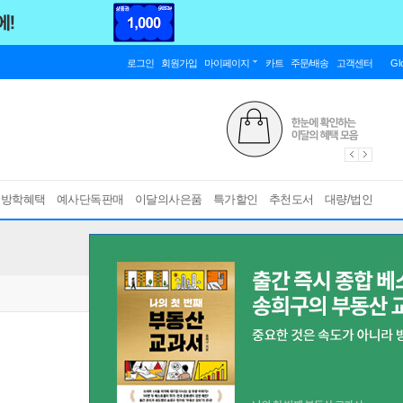
로그인
회원가입
마이페이지
카트
주문/배송
고객센터
Gl
름방학혜택
예사단독판매
이달의사은품
특가할인
추천도서
대량/법인