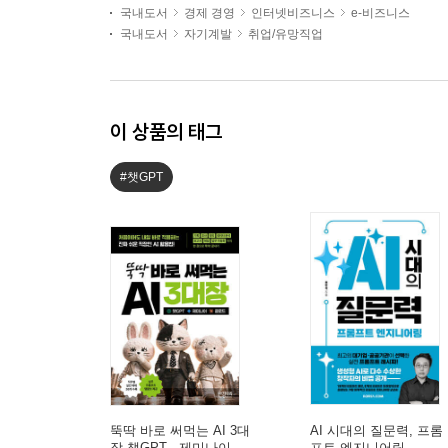
국내도서
경제 경영
인터넷비즈니스
e-비즈니스
국내도서
자기계발
취업/유망직업
이 상품의 태그
#챗GPT
뚝딱 바로 써먹는 AI 3대
AI 시대의 질문력, 프롬
장 챗GPT · 제미나이 ·
프트 엔지니어링