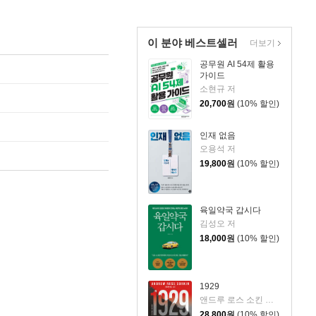
이 분야 베스트셀러
더보기
공무원 AI 54제 활용
가이드
소현규 저
20,700
원
(10% 할인)
인재 없음
오용석 저
19,800
원
(10% 할인)
육일약국 갑시다
김성오 저
18,000
원
(10% 할인)
1929
앤드루 로스 소킨 저/조용빈 역/신현호 감수
28,800
원
(10% 할인)