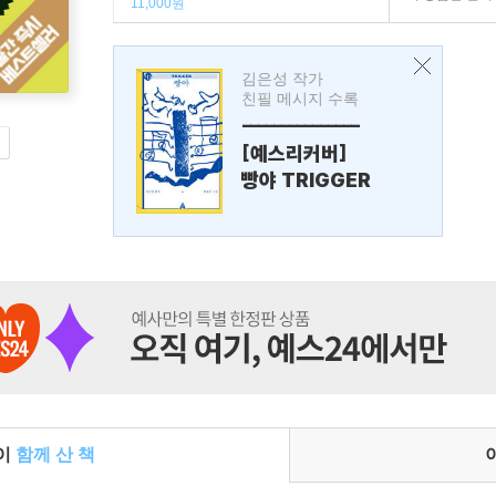
11,000원
김은성 작가
친필 메시지 수록
---------------
[예스리커버]
빵야 TRIGGER
들이
함께 산 책