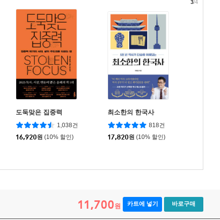
3
/4
도둑맞은 집중력
최소한의 한국사
1,038건
818건
16,920
원
(10% 할인)
17,820
원
(10% 할인)
11,700
카트에 넣기
바로구매
원