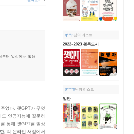
펼쳐보기
q***p
님의 리스트
2022~2023 완독도서
내용부터 일상에서 활용
0****0
님의 리스트
일반
주었다. 챗GPT가 무엇
반인도 인공지능에 질문하
를 통해 챗GPT를 일상
한, 각 온라인 서점에서