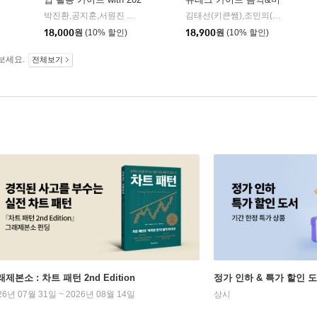
2 개정 교육과정
술 수업 편 with 2022 개
박진환,공지훈,서원진 공저
한빛미디어
김태선(키큰쌤),조민의(인공지능미니쌤) 저
|
정 교육과정
18,000
원
(10% 할인)
18,900
원
(10% 할인)
보세요.
전체보기
제본소 : 차트 패턴 2nd Edition
정가 인하 & 특가 할인 
26년 07월 31일 ~ 2026년 08월 14일
상시