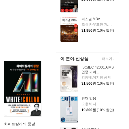
퍼스널 MBA
조쉬 카우프만 저/이상호,박상진 공역
31,950
원
(10% 할인)
이 분야 신상품
더보기
ISO/IEC 42001 AIMS
인증 가이드
김광배,이지원 공저
31,500
원
(10% 할인)
인재 없음
오용석 저
19,800
원
(10% 할인)
화이트칼라의 종말