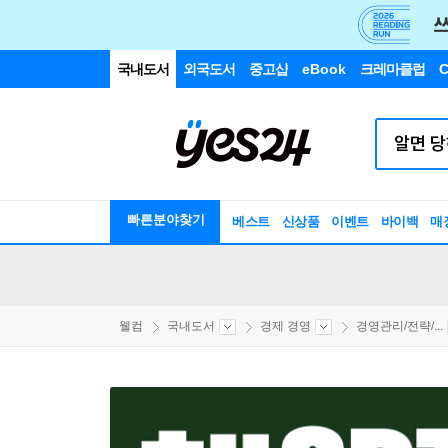
국내도서
외국도서
중고샵
eBook
크레마클럽
C
빠른분야찾기
베스트
신상품
이벤트
바이백
매
웰컴
국내도서
경제 경영
경영관리/전략/...