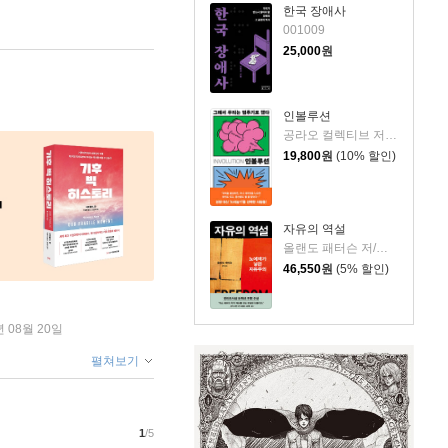
한국 장애사
001009
25,000
원
인볼루션
공라오 컬렉티브 저/홍명교 역
19,800
원
(10% 할인)
자유의 역설
올랜도 패터슨 저/김혁 역
46,550
원
(5% 할인)
년 08월 20일
펼쳐보기
1
/5