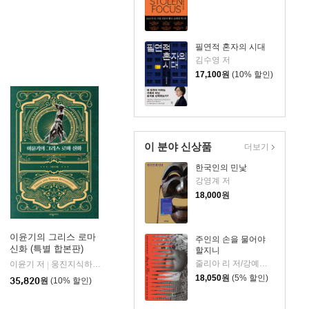
필연적 혼자의 시대
김수영 저
17,100
원
(10% 할인)
이 분야 신상품
더보기
한국인의 민낯
강영계 저
18,000
원
이윤기의 그리스 로마
주인의 손을 물어야
신화 (특별 합본판)
할지니
줄리아 리 저/강예은,문지영 역
이윤기 저
웅진지식하우스
|
18,050
원
(5% 할인)
35,820
원
(10% 할인)