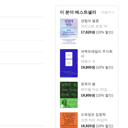
이 분야 베스트셀러
더보기
경험의 멸종
크리스틴 로젠 저/이영래 역
17,820
원
(10% 할인)
퍼펙트패밀리 주식회
사
박혜수 저
19,800
원
(10% 할인)
침묵의 봄
레이첼 카슨 저/김은령 역/홍욱희 감수
19,800
원
(10% 할인)
도둑맞은 집중력
요한 하리 저/김하현 역
16,920
원
(10% 할인)