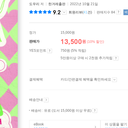
도우리
저
한겨레출판
2022년 10월 21일
9.2
회원리뷰(
41
건)
판매지수 84
베
정가
15,000원
13,500
원
판매가
(10% 할인)
YES포인트
750원 (5% 적립)
5만원이상 구매 시 2천원 추가적립
결제혜택
카드/간편결제 혜택을 확인하세요
배송안내
배송비 : 유료 (도서 15,000원 이상 무료)
eBook
이 상품을 팔기