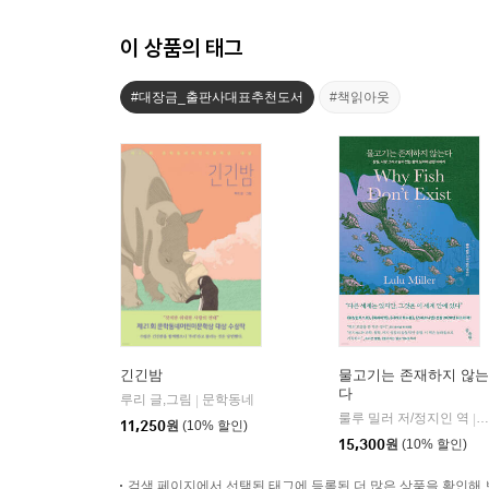
이 상품의 태그
#대장금_출판사대표추천도서
#책읽아웃
긴긴밤
물고기는 존재하지 않는
다
루리 글,그림
문학동네
|
룰루 밀러 저/정지인 역
|
11,250
원
(10% 할인)
15,300
원
(10% 할인)
검색 페이지에서 선택된 태그에 등록된 더 많은 상품을 확인해 