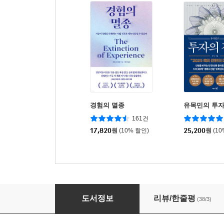
경험의 멸종
유목민의 투자
161건
17,820
원
(10% 할인)
25,200
원
(1
우리는 중독을 사랑해
도서정보
리뷰/한줄평
(38/3)