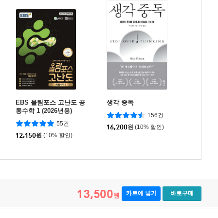
EBS 올림포스 고난도 공
생각 중독
통수학 1 (2026년용)
156건
55건
16,200
원
(10% 할인)
12,150
원
(10% 할인)
13,500
카트에 넣기
바로구매
원