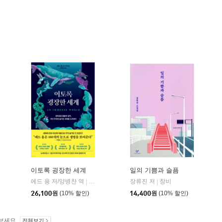
이토록 굉장한 세계
일의 기쁨과 슬픔
에드 용 저/양병찬 역
어크로스
장류진 저
창비
|
|
곰출판
26,100
원
(10% 할인)
14,400
원
(10% 할인)
보세요.
전체보기