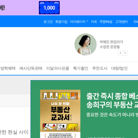
로그인
회원가입
마이페이지
카트
주문/배송
고객센터
Gl
름방학혜택
예사단독판매
이달의사은품
특가할인
추천도서
대량/법인
난한 현실 사이 달콤한 선택지