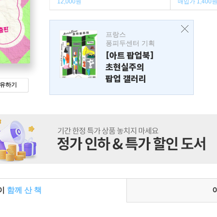
12,000원
매입가 1,400
프랑스
퐁피두센터 기획
[아트 팝업북]
초현실주의
팝업 갤러리
유하기
들이
함께 산 책