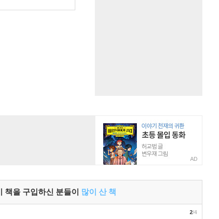
원
AD
이 책을 구입하신 분들이
많이 산 책
2
/4