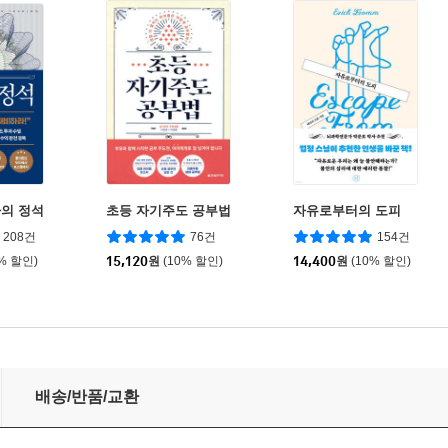
의 정석
초등 자기주도 공부법
자유로부터의 도피
208건
76건
154건
0% 할인)
15,120
원
(10% 할인)
14,400
원
(10% 할인)
배송/반품/교환