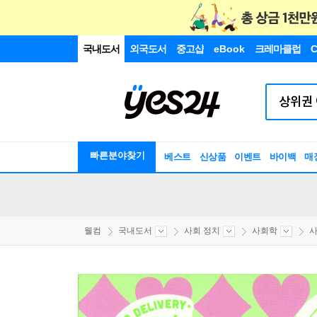
국내도서
외국도서
중고샵
eBook
크레마클럽
C
빠른분야찾기
베스트
신상품
이벤트
바이백
매
웰컴
국내도서
사회 정치
사회학