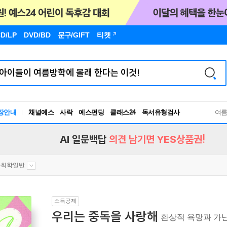
D/LP
DVD/BD
문구
/GIFT
티켓
장안내
채널예스
사락
예스펀딩
클래스24
독서유형검사
여
RBTI Lab
독서유형검사
AI 일문백답
의견 남기면 YES상품권!
사회학일반
소득공제
우리는 중독을 사랑해
환상적 욕망과 가