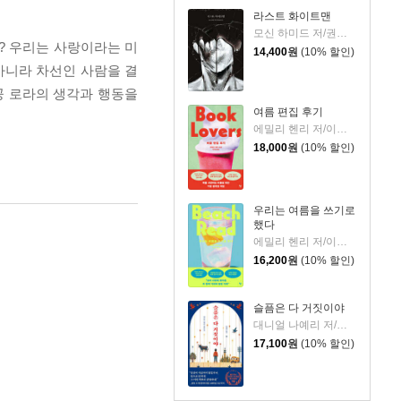
라스트 화이트맨
모신 하미드 저/권상미 역
? 우리는 사랑이라는 미
14,400
원
(10% 할인)
아니라 차선인 사람을 결
공 로라의 생각과 행동을
여름 편집 후기
에밀리 헨리 저/이미정 역
18,000
원
(10% 할인)
우리는 여름을 쓰기로
했다
에밀리 헨리 저/이미정 역
16,200
원
(10% 할인)
슬픔은 다 거짓이야
대니얼 나예리 저/김래경 역
17,100
원
(10% 할인)