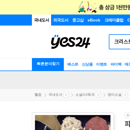
국내도서
외국도서
중고샵
eBook
크레마클럽
C
빠른분야찾기
베스트
신상품
이벤트
바이백
매
웰컴
국내도서
소설/시/희곡
영미소설
소