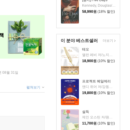
[원서] Five Days
Kennedy, Douglas/ Sirois, Tanya Eby (NRT)
58,990
원
(18% 할인)
이 분야 베스트셀러
더보기
테오
앨런 레비 저/노지양 역
18,900
원
(10% 할인)
년 08월 31일
프로젝트 헤일메리
앤디 위어 저/강동혁 역
펼쳐보기
19,800
원
(10% 할인)
설득
제인 오스틴 저/원영선,전신화 공역
11,700
원
(10% 할인)