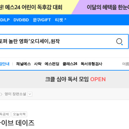
D/LP
DVD/BD
문구
/GIFT
티켓
장안내
채널예스
사락
예스펀딩
클래스24
독서유형검사
여
RBTI Lab
독서유형검사
크클 심야 독서 모임
OPEN
영미 장편소설
득공제
오늘의책
파이브 데이즈