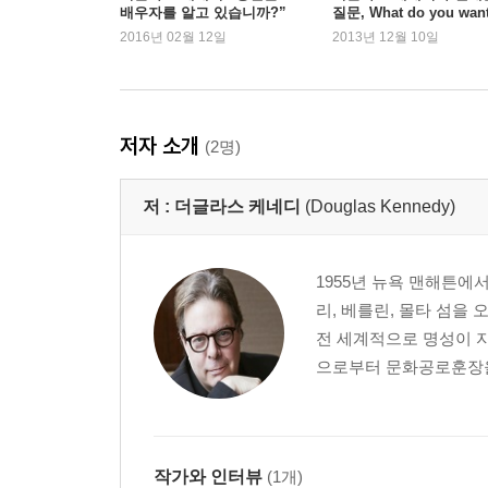
배우자를 알고 있습니까?”
질문, What do you wan
2016년 02월 12일
2013년 12월 10일
저자 소개
(2명)
저 :
더글라스 케네디
(Douglas Kennedy)
1955년 뉴욕 맨해튼에
리, 베를린, 몰타 섬을
전 세계적으로 명성이 
으로부터 문화공로훈장을 
작가와 인터뷰
(1개)