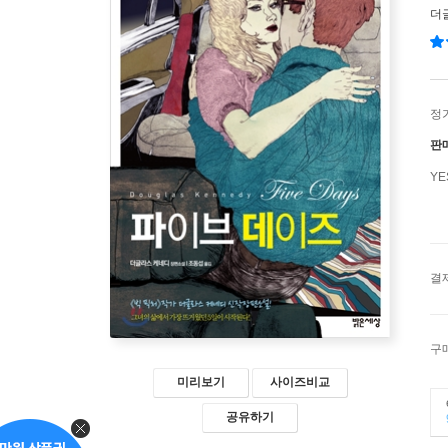
더
정
판
Y
결
구
미리보기
사이즈비교
공유하기