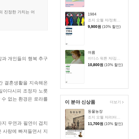
의 진정한 가치는 어
1984
조지 오웰 저/정회성 역
9,900
원
(10% 할인)
여름
삶과 개인들의 행복 추구
이디스 워튼 저/김욱동 역
10,800
원
(10% 할인)
년간 결혼생활을 지속해온
매일이다시피 조정자 노릇
 수 없는 환경은 로라를
이 분야 신상품
더보기
동물농장
조지 오웰 저/리터링크 역
가지 우연과 필연이 겹치
11,700
원
(10% 할인)
은 사랑에 빠져들면서 지