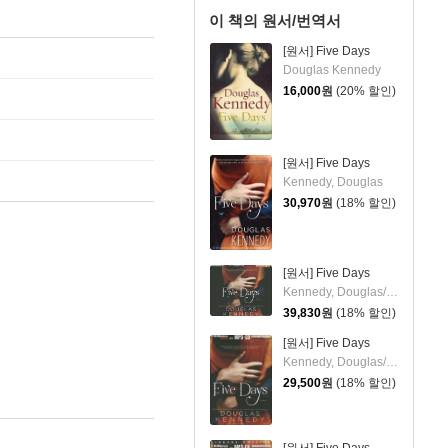
이 책의 원서/번역서
[원서] Five Days
Douglas Kennedy
16,000
원
(20% 할인)
[원서] Five Days
Kennedy, Douglas
30,970
원
(18% 할인)
[원서] Five Days
Kennedy, Douglas/ Sirois, Tanya Eby (NRT)
39,830
원
(18% 할인)
[원서] Five Days
Kennedy, Douglas/ Sirois, Tanya Eby (NRT)
29,500
원
(18% 할인)