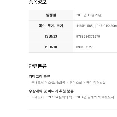
품목정보
발행일
2013년 11월 20일
쪽수, 무게, 크기
448쪽 | 585g | 147*210*30
ISBN13
9788984371279
ISBN10
8984371270
관련분류
카테고리 분류
국내도서
소설/시/희곡
영미소설
영미 장편소설
수상내역 및 미디어 추천 분류
국내도서
YES24 올해의 책
2014년 올해의 책 후보도서