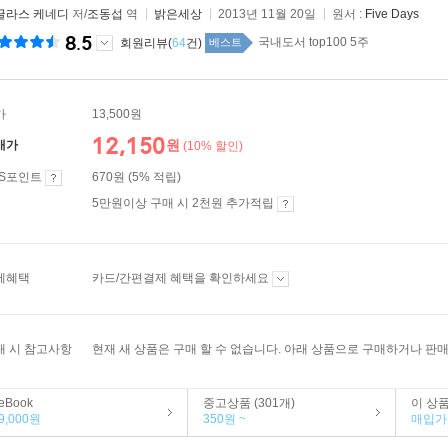
글라스 케네디
저/
조동섭
역
밝은세상
2013년 11월 20일
원서 :
Five Days
8.5
국내도서 top100 5주
회원리뷰(
64
건)
베스트
가
13,500원
12,150
원
매가
(10% 할인)
ES포인트
670원 (5% 적립)
5만원이상 구매 시 2천원 추가적립
제혜택
카드/간편결제 혜택을 확인하세요
매 시 참고사항
현재 새 상품은 구매 할 수 없습니다. 아래 상품으로 구매하거나 판매
eBook
중고상품 (301개)
이 상
9,000원
350원 ~
매입가 