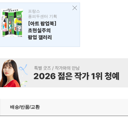
프랑스
퐁피두센터 기획
[아트 팝업북]
초현실주의
팝업 갤러리
배송/반품/교환