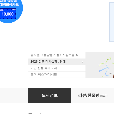
뮤지컬 〈휴남동 서점〉X 황보름 작가 북토크
2026 젊은 작가 1위 : 청예
기간 한정 특가 도서
오직, 예스24에서만
파이브 데이즈
도서정보
리뷰/한줄평
(57/7)