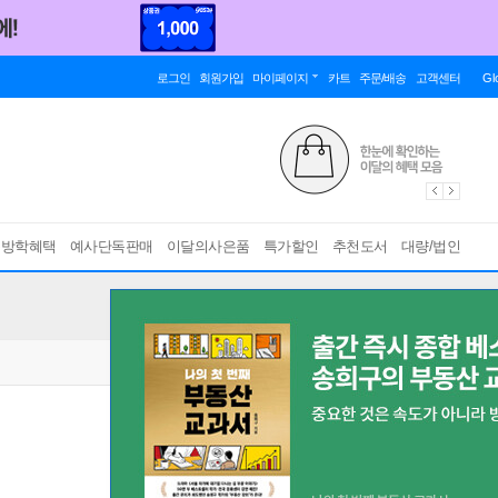
로그인
회원가입
마이페이지
카트
주문/배송
고객센터
Gl
름방학혜택
예사단독판매
이달의사은품
특가할인
추천도서
대량/법인