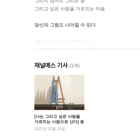
그리지 않아도 그리는 중
그리고 싶은 사람을 가르치는 마음
당신의 그림도 나아질 수 있다
‘빨리’의 함정에서 빠져나오기
스케치북 한 장 두 장의 성실함
기준선을 부끄러워하지 말아요
채널예스 기사
자주 쓰는 색을 찾아보세요
(1개)
그림 안에 나 있다
다르게 보아야 보이는 것들
아이에게 배웁니다
읽다
아이들을 가르치는 사람
[나는 그리고 싶은 사람을
가르치는 사람으로 산다] 동
보여 주기를 두려워하지 않기
네 화실 티칭일기
2022년 10월 20일
‘그림 멍’을 아시나요?
파란 똥과 현대 미술