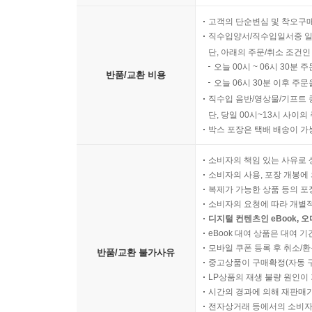
고객의 단순변심 및 착오구
직수입양서/직수입일서중 일
단, 아래의 주문/취소 조건인
오늘 00시 ~ 06시 30분 
반품/교환 비용
오늘 06시 30분 이후 주문
직수입 음반/영상물/기프트 
단, 당일 00시~13시 사이
박스 포장은 택배 배송이 가
소비자의 책임 있는 사유로 
소비자의 사용, 포장 개봉에 
복제가 가능한 상품 등의 포장을 
소비자의 요청에 따라 개별
디지털 컨텐츠인 eBook, 
eBook 대여 상품은 대여 기
모바일 쿠폰 등록 후 취소/환
반품/교환 불가사유
중고상품이 구매확정(자동 
LP상품의 재생 불량 원인이 기
시간의 경과에 의해 재판매가
전자상거래 등에서의 소비자