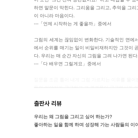
하면 말문이 막힌다. 그리움을 그리고, 추억을 그리
이 아니라 마음이다.
---「언제 시작하는 게 좋을까」중에서
그림의 세계는 끊임없이 변화한다. 기술적인 면에서
에서 순위를 매기는 일이 비일비재하지만 그것이 곧 
다. 우리는 매 순간 자신의 그림을 그려 나가면 된다
---「다 배우면 그릴게요」중에서
질문을 조금 틀어 내게 그림 가르치는 이유를 물어본
들의 이야기가 궁금하고 그 결과물이 궁금해서가 아
게는 또 다른 그림을 그리는 일처럼 느껴진다. 그들
출판사 리뷰
---「그리고 싶은 사람을 가르치는 마음」중에서
우리는 왜 그림을 그리고 싶어 하는가?
“지금 현대미술 작품을 감상하는 중이라고?” “네. 
좋아하는 일을 함께 하며 성장해 가는 사람들의 이
물감 놀이를 현대미술과 연관 짓는 게 귀엽다. 둘 
는 걸까. 아니, 가만 보면 그냥 장난은 아니다. ‘