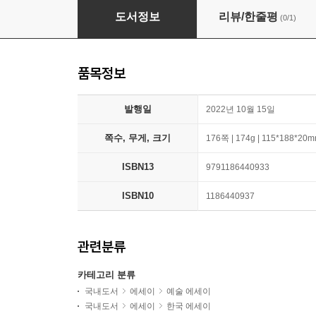
나는 그리고 싶은 사람을 가르치는 사람으로 산
도서정보
리뷰/한줄평
(0/1)
품목정보
발행일
2022년 10월 15일
쪽수, 무게, 크기
176쪽 | 174g | 115*188*20
ISBN13
9791186440933
ISBN10
1186440937
관련분류
카테고리 분류
국내도서
에세이
예술 에세이
국내도서
에세이
한국 에세이