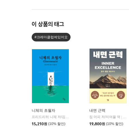
이 상품의 태그
#크레마클럽에있어요
니체의 초월자
내면 근력
프리드리히 니체 저/김철 편역
히읏
짐 머피 저/지여울 역
윌북(
|
|
15,210
원
(10% 할인)
19,800
원
(10% 할인)