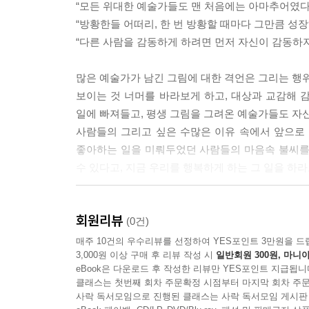
“모든 위대한 예술가들도 맨 처음에는 아마추어였다.
때 마구잡이로 물감을 넣고 휘저으며 난장을 칠 
“방황한들 어떠리, 한 번 방황할 때마다 그만큼 성장
지 않는다. 변화를 관찰하고 그것에 연결 지어 특별
“다른 사람을 감동하게 하려면 먼저 자신이 감동하지 
---「파란 똥과 현대 미술」중에서
많은 예술가가 남긴 그림에 대한 격언은 그리는 행위
그림을 그리면서 오래 바라보는 습관이 생겼다. 삶에
보이는 것 너머를 바라보게 하고, 대상과 교감해 
으로 나아갈 방향을 바라보고, 어떤 게 옳은지 바라
일에 빠져들고, 평생 그림을 그려온 예술가들도 자신
처도 조금은 덜 아프게 마주할 수 있게 됐다. 상처
사람들의 그리고 싶은 수많은 이유 속에서 앞으로
덧칠을 하고 잊으려 노력하며 사는 것보다 담담히 마
좋아하는 일을 미뤄두었던 사람들의 마음속 불씨를
---「잘못된 그림을 수정하는 법」중에서
수 있다고, 지금 우리를 행복하게 하는 그 일을 하라
피카소나 고흐처럼 대단한 화가들의 작품을 보면서 닮
그리고 싶은 마음
고서는 바랄 수 없는 경지라는 걸 모르지 않아서다
회원리뷰
(0건)
삶이 궁금해지고, 사람이 좋아 그가 그리는 그림이
누구나 하고 싶은 일이 하나쯤 있다. 하지만 좋
매주 10건의 우수리뷰를 선정하여 YES포인트 3만원을 드
지 못한 경험, 다양한 가치관, 주체적인 삶의 자세, 
3,000원 이상 구매 후 리뷰 작성 시
일반회원 300원, 마니아
밑바닥에 깔린 것은 두려움이 아닐까. 막상 해보면 
eBook은 다운로드 후 작성한 리뷰만 YES포인트 지급됩니
선뜻 그림을 시작하지 못하는 사람들의 두려운 마
---「팬데믹이 가르쳐 준 것」중에서
클래스는 첫번째 회차 주문확정 시점부터 마지막 회차 주문
가는 대로 해보라고 용기를 북돋고, 다른 이의 
사락 독서모임으로 진행된 클래스는 사락 독서모임 게시판