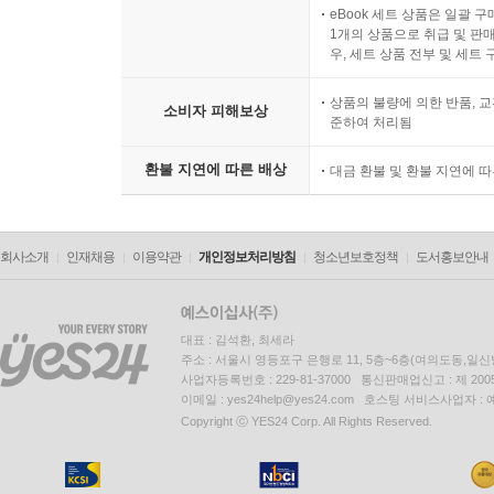
eBook 세트 상품은 일괄 
1개의 상품으로 취급 및 판매
우, 세트 상품 전부 및 세트
상품의 불량에 의한 반품, 교
소비자 피해보상
준하여 처리됨
환불 지연에 따른 배상
대금 환불 및 환불 지연에 
회사소개
인재채용
이용약관
개인정보처리방침
청소년보호정책
도서홍보안내
대표 : 김석환, 최세라
주소 : 서울시 영등포구 은행로 11, 5층~6층(여의도동,일신
사업자등록번호 : 229-81-37000 통신판매업신고 : 제 200
이메일 : yes24help@yes24.com 호스팅 서비스사업자 :
Copyright ⓒ YES24 Corp. All Rights Reserved.