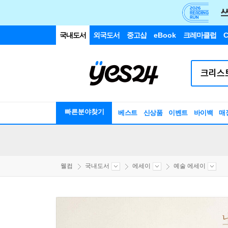
국내도서
외국도서
중고샵
eBook
크레마클럽
C
빠른분야찾기
베스트
신상품
이벤트
바이백
매
웰컴
국내도서
에세이
예술 에세이