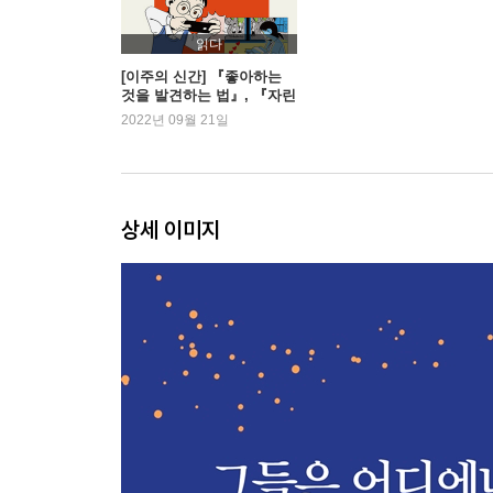
14 헬리코박터 파일로리 - 인류의 가장 오랜 동반자
15 피토바이러스 시베리쿰 - 영원한 얼음에서 기나
읽다
16 할로박테리움 살리나룸 - 보라색 행성 지구
[이주의 신간] 『좋아하는
것을 발견하는 법』, 『자린
17 푸사리움 옥시스포룸 - 바나나를 먹지 못할 날이
고비』 외
2022년 09월 21일
18 루카 - 모든 생명의 공통 조상
19 페니바실루스 제로테르모두란스 - 천하무적 박
20 로키아르카에오타 - 고대 친척의 방문
21 결핵균 - 미생물학의 진보에 기여한 헤세 부인의
상세 이미지
22 사카로미세스 칼스베르겐시스 - 세상에서 가장
23 튤립 줄무늬 바이러스 - 아름다움과 경제위기를
24 니트로소스페라 가르겐시스 - 외계 생명체와의
25 노스톡 코뮨 - 별의 콧물 맛이 궁금하다면
역사를 만들기 위해
몸집이 클 필요는 없다
26 유글레나 그라실리스 - 우주 온실에 필요한 벌레