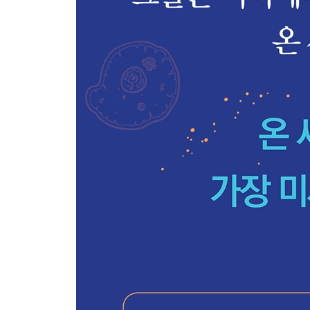
27 마그네토스피릴룸 그리피스발덴세 - 지구 깊숙
28 락토코쿠스 파지 936 - 치즈의 맛을 결정짓는 
29 황색망사점균 - 놀랍도록 영리한 점액질
30 할로코쿠스 살리포디나에 - 돌 속 깊숙이 숨겨둔
31 알리비브리오 피셰리 - 박테리아들의 대화
32 파이토프토라 인페스탄스 - 미국 대통령과 아일
33 할로페락스 메디테라나이 - 바이러스 절단을 둘
34 완만성 꿀벌 마비 바이러스 - 꿀벌 멸종과 인류
35 바실루스 페르미안스 - 은하를 뛰어넘을 불멸의
36 나노아케움 이퀴탄스 - 남의 몸에 올라탄 원시 
37 비브리오 팍실리퍼 - 다이너마이트와 노벨상을 
38 말리그날리탈롭테레오시스 - 마술로는 홍역을 
39 헤모필루스 인플루엔자 - 독감 무임승차자
40 에밀리아니아 헉슬레이 - 조류가 역사를 만든다
41 HCoV-B814 - 예견되었던 코로나 팬데믹
42 티오마르가리타 나미비엔시스 - 세상에서 가장 
43 담배 모자이크 바이러스 - 바이러스는 생물일까?
44 할로코쿠스 하멜리넨시스 - 35억 년의 시간을 