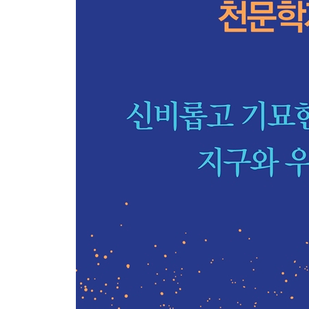
88 스트렙토코쿠스 서모필루스 - 범인은 미생물 지
89 클라미도모나스 니발리스 - 핏빛 눈이 지구온
90 인유두종 바이러스 6 - 우리는 바이러스와 함께
91 프로메테오아르카에움 신트로피쿰 - 우리의 기
92 믹소코쿠스 잔투스 - 진화는 바퀴를 만들 수 있
93 인플루엔자 A 바이러스 - 미생물이 우주에서 
94 클라미도모나스 라인하르티 - 미세조류로 만든 
95 GFAJ-1 - 가짜 외계인 소동
96 믹소트리카 파라독사 - 움직이는 박테리아들의 
97 세네데스무스 오블리쿠스 - 조류로 만든 집에서
98 돼지 서코바이러스 1형 - 세상에서 가장 작은, 
99 시겔라 소네이 - 하루에 박테리아 1억 마리 섭
100 티오알칼리비브리오 티오시아녹시단스 - 태초
추천도서 미생물에 대한 더 많은 이야기가 궁금하
감사의 말
찾아보기