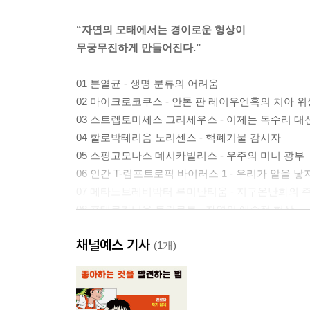
“자연의 모태에서는 경이로운 형상이
무궁무진하게 만들어진다.”
01 분열균 - 생명 분류의 어려움
02 마이크로코쿠스 - 안톤 판 레이우엔훅의 치아 위
03 스트렙토미세스 그리세우스 - 이제는 독수리 대
04 할로박테리움 노리센스 - 핵폐기물 감시자
05 스핑고모나스 데시카빌리스 - 우주의 미니 광부
06 인간 T-림포트로픽 바이러스 1 - 우리가 알을 낳
07 메타노브레비박터 루미난티움 - 지구온난화의 
08 프테로카니움 트릴로붐 - 자연의 예술적 형상
09 세라티아 마르세센스 - 공휴일을 만들어낸 기적
채널예스 기사
10 오르토폭스 바이러스 바리올라 - 천연두 신과 악
(1개)
11 메타노브레비박터 오랄리스 - 우리의 무해한 친
12 비피도박테리움 비피덤 - 세균을 먹으면 건강에
13 피에스테리아 피시시다 - 지옥에서 온 세포