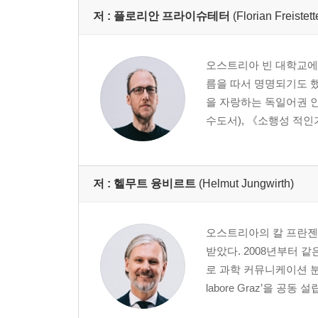
저 :
플로리안 프라이슈테터
(Florian Freistett
오스트리아 빈 대학교에
름을 따서 명명되기도 했다.
을 자랑하는 독일어권 인
수도서), 《소행성 적인
저 :
헬무트 융비르트
(Helmut Jungwirth)
오스트리아의 칼 프란젠
받았다. 2008년부터 같
로 과학 커뮤니케이션 분
labore Graz’을 공동 