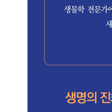
75 예르시니아 슈도투베르쿨로시스 - 인류에게 최
미생물은 별의 죽음을 견디고
살아남을 수 있을지도 모른다
76 쿠르불라리아 프로투베라타 - 아무도 홀로 살아
77 고초균 - 미생물계의 미술애호가
78 메타노사르시나 바케리 - 대멸종을 불러온 미생
79 HTVC010P - 얼마나 많은가, 그것이 문제로다
80 피치아 파스토리스 - 기후를 구하는 슈퍼 효모
81 할로아르쿨라 마리스모르투이 - 북극곰, 리보솜
82 메탈로스페에라 세둘라 - 외계 생명체의 흔적?
83 하테나 아레니콜라 - 새로운 생물의 출현을 생
84 마르부르크 바이러스 - 더티 더즌, 치명적인 생
85 메타노페레덴스 니트로리두센스 - 미생물 동물
86 우스니아 필리펜둘라 - 대멸종을 딛고 종 다양
87 메타노테르모코쿠스 오키나웬시스 - 꽁꽁 언 위