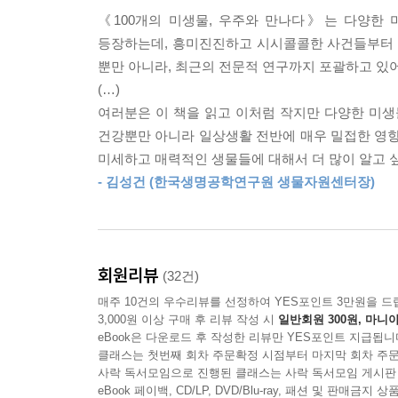
《100개의 미생물, 우주와 만나다》는 다양한 미
1683년 네덜란드의 학자 안톤 판 레이우엔훅이 
미생물의 생존 능력은 여전히 완전히 이해되지 않았다
등장하는데, 흥미진진하고 시시콜콜한 사건들부터 
우주와 만나다》에서는 이 작은 세계의 구성원들
의 포자가 오랜 세월 동안 견딜 수 있음도 알고 있다
뿐만 아니라, 최근의 전문적 연구까지 포괄하고 있어
처음으로 직접 관찰한 미생물 마이크로코쿠스부터(
답이 어떻게 나오는지에 따라 환상적인 발견 가능성을
(…)
유명한 미생물이 된 코로나 바이러스(41_예견되었던
만 년을 생존할 수 있다면, 소행성 안에 둥지를 틀
여러분은 이 책을 읽고 이처럼 작지만 다양한 미생
친척의 방문), 미생물학의 역사와 최신 성과를 이 책
간 공간을 뛰어넘을 수 있을지도 모른다.
건강뿐만 아니라 일상생활 전반에 매우 밀접한 영향을
---「35 은하를 뛰어넘을 불멸의 가능성」중에서
미세하고 매력적인 생물들에 대해서 더 많이 알고 
100가지 미생물 이야기를 하나하나 따라가다 보면,
- 김성건 (한국생명공학연구원 생물자원센터장)
때로는 무모하게, 종종 우연히 학문적 발견과 성취
‘바이러스 배터리’는 작동하지만, 기존의 방식으로 
직접 관찰하게 된 레이우엔훅부터 세균의 존재를 증
조뿐만이 아니다. 아주 작은 금 결정을 구성하는 데
동반자), 현대 미생물학 연구의 필수 도구들인 페트
을 만들 수도 있다. 굉장히 얇은 전선이나 태양전지
미생물학의 역사 속 흥미진진한 일화들이 펼쳐진다
입될 수 있을 정도로 공정을 개발하는 데까지는 아
회원리뷰
(32건)
스가 드디어 인류에게 유용한 존재로 쓰임 받을 때가
매주 10건의 우수리뷰를 선정하여 YES포인트 3만원을 드
두 저자는 이 책에 미생물학이 어떻게 탄생했고 
---「57 바이러스의 쓰임새」중에서
3,000원 이상 구매 후 리뷰 작성 시
일반회원 300원, 마니아
제대로 소개된 적 없는 현대 미생물학의 연구 성과들
eBook은 다운로드 후 작성한 리뷰만 YES포인트 지급됩니
거대 바이러스 ‘피토바이러스 시베리쿰’부터(15_영
클래스는 첫번째 회차 주문확정 시점부터 마지막 회차 주문
우리가 자신의 미생물을 온갖 군데에 퍼뜨리며─시간당
사락 독서모임으로 진행된 클래스는 사락 독서모임 게시판
먹이사슬의 끝에는 어떤 생물이 있을까?) 등 특이
연구를 태동시켰다. 이 학문의 목표는 바로 범죄 
eBook 페이백, CD/LP, DVD/Blu-ray, 패션 및 판매금