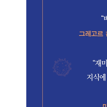
45 클렙시엘라 뉴모니아 - 미생물에게도 염색이 
46 잉어 헤르페스 바이러스 - 잉어를 잡는 가장 위
47 피로코쿠스 푸리오수스 - 질주하는 불공이 이끈
48 아칸토키아스마 푸지포르메 - 진화의 기발한 
49 슈도모나스 풀바 - 박테리아 바리스타
50 피로바쿨룸 칼리디폰티스 - 고세균 덕택에 더 
언젠가 우리가 다른 행성에 거주하게 된다면,
미생물과 함께할 것이 틀림없다
51 살모넬라 바이러스 P22 - 유전자 우편배달부
52 밤피렐라 라테리티아 - 조류 세계의 공포, 뱀파
53 스테노트로포모나스 말토필리아 - 청결한 무균실
54 트레보욱시아 자메시 - 지의류에 대한 찬양
55 미코플라스마 라보라토리움 - 실험실에서 탄생
56 노세마 봄비시스 - 나쁜 공기의 배후
57 박테리오파지 M13 - 바이러스의 쓰임새