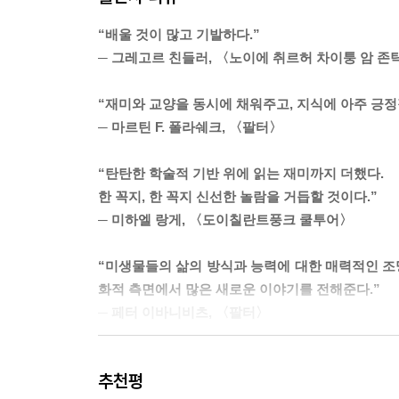
세 플라스틱이 많은 환경에서는 주변의 보통 물보다
“배울 것이 많고 기발하다.”
곳보다도 밀도가 3배 높았다. 그러므로 미세 플라
─ 그레고르 친들러, 〈노이에 취르허 차이퉁 암 존
의 생활 습관을 장기적으로 바꿔나가야 하는 또 하나
다.
“재미와 교양을 동시에 채워주고, 지식에 아주 긍정
---「13 지옥에서 온 세포」중에서
─ 마르틴 F. 폴라쉐크, 〈팔터〉
시원하고 맛있는 맥주를 앞에 두고 곰팡이 생각을 하
“탄탄한 학술적 기반 위에 읽는 재미까지 더했다.
때 곰팡이는 필수 재료다. 이 곰팡이는 바로 맥주의
한 꼭지, 한 꼭지 신선한 놀람을 거듭할 것이다.”
한 가지 일을 특히나 잘할 수 있다. 바로 당을 먹
─ 미하엘 랑게, 〈도이칠란트풍크 쿨투어〉
지는 무엇보다 주변 온도, 효모가 사용할 수 있는 
로부터 알코올이 함유된 시원하고 멋진 음료를 만들
“미생물들의 삶의 방식과 능력에 대한 매력적인 조망
---「22 세상에서 가장 사랑받는 곰팡이」중에서
화적 측면에서 많은 새로운 이야기를 전해준다.”
─ 페터 이바니비츠, 〈팔터〉
역사는 결코 단순한 인과관계로 설명할 수 없으며, 
독립의 역사는 미생물이 우리 문명에 커다란 영향을
100가지 미생물로 톺아보는 미생물학의 역사
다. 눈에 보이지 않는 미생물은 우리보다 수적으로 
추천평
지금 만날 수 있는 가장 최신의 미생물 사전
---「32 미국 대통령과 아일랜드 독립을 만든 가