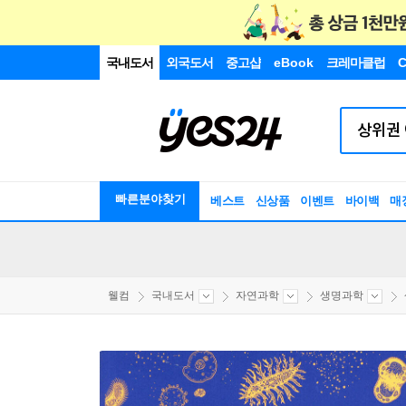
국내도서
외국도서
중고샵
eBook
크레마클럽
C
빠른분야찾기
베스트
신상품
이벤트
바이백
매
웰컴
국내도서
자연과학
생명과학