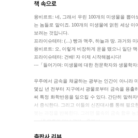
책 속으로
융비르트: 네, 그래서 우린 100개의 미생물을 뽑
는 놈들로 말이죠. 100개의 미생물에 얽힌 세상 이
보려는 것입니다.
프라이슈테터: (…) 빵과 맥주, 하늘과 땅. 과거와
융비르트: 오, 이렇게 비장하게 운을 뗐으니 일단 맥
프라이슈테터: 건배! 자 이제 시작해봅시다!
---「들어가며: 미생물에 대한 천문학자와 생물학
우주에서 금속을 채굴하는 광부는 인간이 아니라 미생
몇십 년 전부터 지구에서 광물로부터 금속을 용출하
써 특정 화학반응을 일으킬 수 있다. 간단히 말하자
서 증식한다. 그리고 이들의 신진대사를 통해 필요한
붓는 과정을 반복한다. 그러면 물속의 금속 함유 농
---「5 우주의 미니 광부」중에서
출판사 리뷰
인간으로 말미암아 다량으로 물에 흘러들어가는 작은