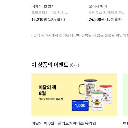
니체의 초월자
오디세이아
프리드리히 니체 저/김철 편역
히읏
호메로스 저/페테르 파울 루벤스 그림/박문재 역
|
15,210
원
(10% 할인)
24,300
원
(10% 할인)
검색 페이지에서 선택된 태그에 등록된 더 많은 상품을 확인해 
이 상품의 이벤트
(8개)
이달의 책 8월 : 산리오캐릭터즈 유리컵
여