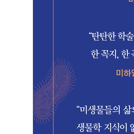
58 할로페락스 볼카니 - 먹이사슬의 끝에는 어떤 
59 클라도스포리움 스패로스페르뭄 - 곰팡이와 함
60 니트로소푸밀루스 마리티무스 - 보물을 간직한 
61 미코박테리오파지 머디 - 썩은 가지가 생명을 
62 아키디아누스 두 꼬리 바이러스 - 뜨거운 물속
63 메타노브레비박터 스미시 - 다이어트에 도움이 
64 할로모나스 티타니카에 - 심해에 가라앉은 배를
65 한제니아스포라 오푼티아에 - 초콜릿의 아로마
66 슈도모나스 시링가에 - 스키장의 하얀 눈을 만드
67 데이노코쿠스 라디오두란스 - 우주를 가로지르
68 스푸트니크 바이러스 - 바이러스를 감염시키는
69 장내세균 파지 T2 - 바이러스를 믹서기에 집어
70 패나트로박터 우레아파시엔스 KI72 - 나일론
71 할로콰드라툼 월스비 - 월스비의 짭짤한 사각형
72 보트리오코쿠스 브라우니 - 미세조류로 기후위
73 호흡기 세포융합 바이러스 - 감기에는 맥주가 좋
74 질경이동글밑진딧물 덴소바이러스 - 감염되면 