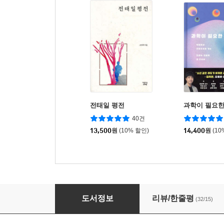
전태일 평전
과학이 필요한
40건
13,500
원
(10% 할인)
14,400
원
(10
100개의 미생물, 우주와 만나다
도서정보
리뷰/한줄평
(32/15)