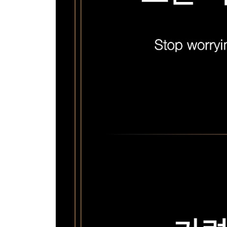
-익숙한 것을 새롭게 보는 뷰자데 현상
-30초 스냅샷 찍기
-‘어떻게’가 아니라 ‘무엇을’
-관찰 및 질문 기록 보관하라
-당신은 어떤가?
-삶의 단계마다 배워야 할 것
-틀은 없다
-행운을 지도화해 보기
Chapter 9 배경이나 관점이 전혀 다른 사람들이 
전혀 다른 세계 속에 있는 사람들 만나기
-롤모델로 자신을 둘러싸게 하라
-아이디어를 위한 네트워킹
-반려견과 함께 일하기
-당신의 공동체는 얼마나 다양한가?
-기존의 인맥을 유지하라