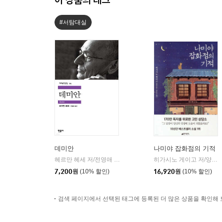
#서탐대실
데미안
나미야 잡화점의 기적
헤르만 헤세 저/전영애 역
민음사
히가시노 게이고 저/양윤옥 역
|
7,200
원
(10% 할인)
16,920
원
(10% 할인)
검색 페이지에서 선택된 태그에 등록된 더 많은 상품을 확인해 