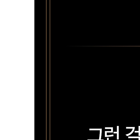
-왜 맞춤형 커리어가 무의미할까?
-가벼운 계획이 똑똑한 계획이다
-나가서 직접 보라
-새로운 범죄 현장 조사관이 연구실을 방문하다
-피를 무서워한 소녀
-행동을 방해하는 것들에서 벗어나기
-최소한의 투자로 행동을
-불만을 품은 화학자의 사례
-변화의 속도가 중요한 순간
-도중에 마음을 바꿔도 괜찮다
-무엇이 성공을 방해할까?
-꿈을 이루기 위한 가벼운 접근법
Chapter 8 해답을 발명해 낼 수는 없다
그저 옳은 질문으로 해답을 드러내는 수밖에
다른 방법으로 보면 다르게 보인다