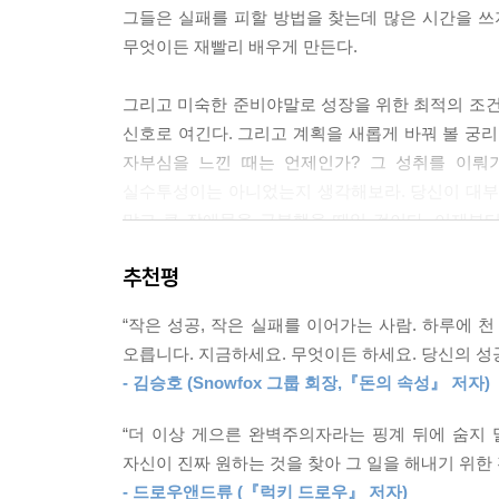
그들은 실패를 피할 방법을 찾는데 많은 시간을 쓰
S보다 NO라는 이유를 더 잘 찾는다.
무엇이든 재빨리 배우게 만든다.
--- p.203
그리고 미숙한 준비야말로 성장을 위한 최적의 조건
성공한 삶을 살기 위해서 성격 유형을 알아내거나 
신호로 여긴다. 그리고 계획을 새롭게 바꿔 볼 궁리
들의 성공과 행복을 방해하는 원인이다.
자부심을 느낀 때는 언제인가? 그 성취를 이뤄
--- p.249
실수투성이는 아니었는지 생각해보라. 당신이 대부
많고 큰 장애물을 극복했을 때일 것이다. 이제부
가장 중요한 배움은 언제 어느 때라도 일어날 수 있
지금까지 배워왔던 것 전체를 의심하게 될 수도 있
발견에도 언제나 마음을 열 수 있게 된다. 위험 감
추천평
필자들은 실수와 실패를 의도적으로 사용하여 학습
이 어떤 일에서라도 무언가를 얻는다는 뜻이다.
그리고 시종일관 당신에게 요구할 것이다. “가능한 한
“작은 성공, 작은 실패를 이어가는 사람. 하루에 
--- p.317
오릅니다. 지금하세요. 무엇이든 하세요. 당신의 성
지금 바로 즐거움을 느낄 수 있는 일인가?
- 김승호 (Snowfox 그룹 회장,『돈의 속성』 저자)
이 형편없는 직장을 그만두면! 이 이기적인 연인과 헤
“더 이상 게으른 완벽주의자라는 핑계 뒤에 숨지 말
자신이 진짜 원하는 것을 찾아 그 일을 해내기 위한
돈을 좀 더 벌고 나면! 살을 좀 빼고 나면! 사랑하는
- 드로우앤드류 (『럭키 드로우』 저자)