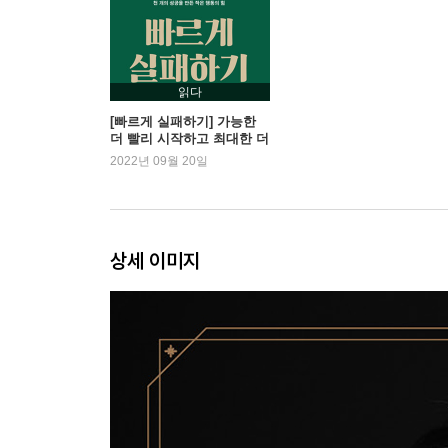
과감하고 빠르게 실패하라
-가능한 빨리 형편없이 하세요
-빨리 배우기 위해 빨리 실패하기
읽다
-당당한 초보자
[빠르게 실패하기] 가능한
더 빨리 시작하고 최대한 더
-그냥 시도 하라
많이 실패하라
2022년 09월 20일
-우주 최악의 강사
-실패의 재정의
-정의하기 나름이다
-전진하기
상세 이미지
Chapter 3 성공의 본질은 무엇인가?
큰 생각은 자유다. 하지만 성공을 위해 행동은 작게
-멋진 목표는 언제나 좋은 것인가?
-고통 없이는 대가도 없다? 틀렸다!
-큰 성공만을 좇을 때 빠지게 되는 문제들