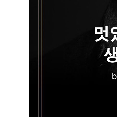
-지겨운 중간 과정을 헤쳐 나가라
-그릿을 키워라
-계획하기 그리고 미뤄두기
-하루 한 장, 하루 한 개, 하루 한 번이면 된다
-오늘 하나만 한다
Chapter 5 철저한 준비와 계획? 그건 그저, 지금 
깊이 생각하고 사고한다? 글쎄!
-생각이 당신을 멈추게 한다
-의사결정의 크기를 줄여라
-의사 결정의 크기를 줄이는 방법
-햇볕을 쬐어야 할 시간인가요?
-우연 앞에서 YES를
-NO의 결과 값
-짜증나는 상사로부터 얻은 교훈
-다이빙대에 뛰어들라