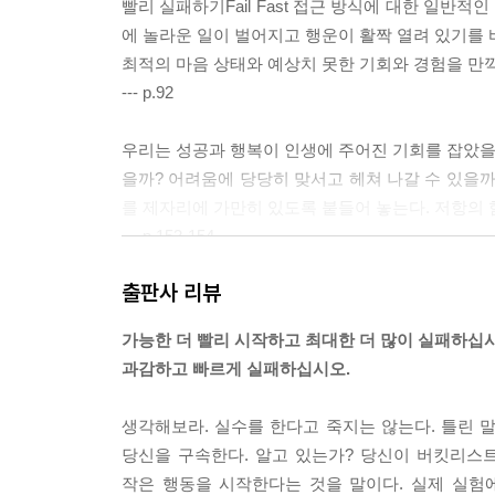
빨리 실패하기Fail Fast 접근 방식에 대한 일반
에 놀라운 일이 벌어지고 행운이 활짝 열려 있기를 
최적의 마음 상태와 예상치 못한 기회와 경험을 만끽
--- p.92
우리는 성공과 행복이 인생에 주어진 기회를 잡았을 때
을까? 어려움에 당당히 맞서고 헤쳐 나갈 수 있을까
를 제자리에 가만히 있도록 붙들어 놓는다. 저항의 
--- p.153-154
출판사 리뷰
사실 사람들 대부분 일을 미루는 데 일가견이 있다.
객들에게 다가가야 할 때도 있고 호기심을 느껴 새롭
가능한 더 빨리 시작하고 최대한 더 많이 실패하십시
렇게 다짐을 하고 나면 한결 기분이 좋아져 ‘하루 
과감하고 빠르게 실패하십시오.
기다.
--- p.177
생각해보라. 실수를 한다고 죽지는 않는다. 틀린 
당신을 구속한다. 알고 있는가? 당신이 버킷리스트
득과 실로 행동을 결정할 때의 문제점은 부정적인 
작은 행동을 시작한다는 것을 말이다. 실제 실험에
능력이 더 뛰어나다. ‘실’에 ‘득’보다 높은 프리미엄