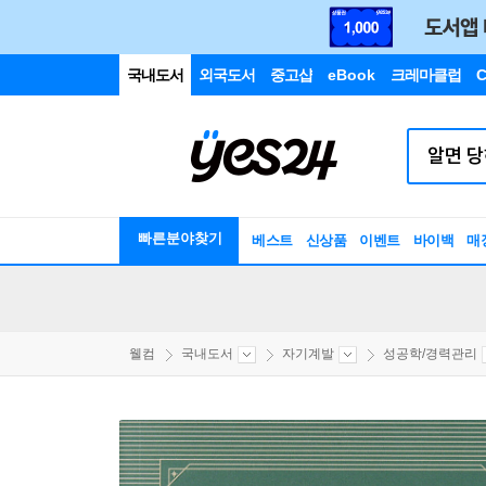
국내도서
외국도서
중고샵
eBook
크레마클럽
C
빠른분야찾기
베스트
신상품
이벤트
바이백
매
웰컴
국내도서
자기계발
성공학/경력관리