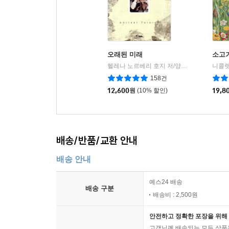
오래된 미래
소고
헬레나 노르베리 호지 저/양희승 역
중앙북스(
|
158건
12,600
원
(10% 할인)
19,8
배송/반품/교환 안내
배송 안내
예스24 배송
배송 구분
배송비 : 2,500원
안전하고 정확한 포장을 위해 
고객님께 배송되는 모든 상품을