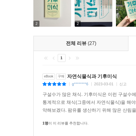
평균보다 34%나 감소했고, 당뇨병은 아예 사라
집착을 신속하고, 효과적으로 내려놓지 못하면 수십,
인해 식량위기가 예상되는 지금, 이 사례는 현실이
계절별 즐길 수 있는 ‘제철 음식 가이드’와 ‘영양소
2
2
지금 한국인처럼 먹으면 ‘2.3개의 지구’가 필요하다
전체 리뷰
(27)
기후악당에서 기후미식 선도국으로
1
2020년 노르웨이의 비영리단체 EAT와 영국의 의
정리한 보고서를 발표했다. 보고서에 따르면, 한국인
자연식물식과 기후미식
eBook
구매
버티지 못한다. 놀라운 점은 한국의 생태발자국이 1
g********6
2023-03-01
신고
|
|
|
3,000칼로리로 2000년대 초반과 비슷한 수준
구설수가 많은 채식. 기후미식은 이런 구설수에
섭취하고, 동물성 식품을 통해 섭취하던 칼로리는
통계적으로 채식(그중에서 자연식물식)을 해야하
한국인이 동물성 식품을 통해 섭취하는 칼로리는 19
약해보겠다. 팜유를 생산하기 위해 많은 산림을 
한국의 전통 식문화는 동물성 식품과 식용유, 설탕
1명
이 이 리뷰를 추천합니다.
없었다. 따라서 그리 오래되지 않은 과거의 전통을
수 있을 것이다. 또한 전 세계인에게 각종 한국