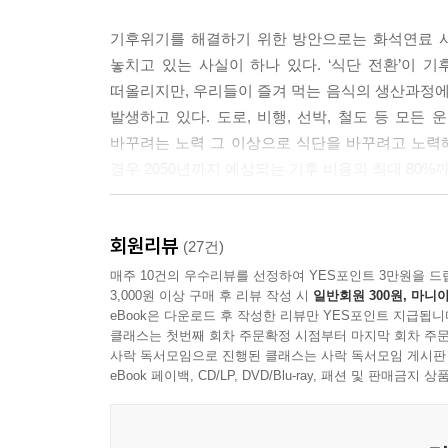
아니고, 남부지역도 아닌 중부지역에서 점점 더 확산
기후위기를 해결하기 위한 방안으로는 화석연료 사
--- pp.26~27
놓치고 있는 사실이 하나 있다. ‘식단 전환’이
떠올리지만, 우리들이 즐겨 먹는 음식의 생산과정에서
체중을 빨리 증가시키고, 성장을 촉진하는 동물성
발생하고 있다. 도로, 비행, 선박, 철도 등 모든
다름없다. 대량생산 시스템 안에서 제품을 생산할 
바꾸려는 노력 그 이상으로 식단을 바꾸려고 노력해
도살될 가축들의 건강이 중요하지 않듯이, 이 노동자
경우 2050년까지 예상되는 기후 비용의 최대 80%
한 태도다.
--- p.122
이 책은 지금까지 기후위기를 다룬 책들과는 다른 관
회원리뷰
있다. 지금껏 해온 탄소배출 감소 활동은 효과를 체
(27건)
공교롭게도 인간의 건강을 위한 식단은 기후위기 완
방법도 간단하다. 육지의 숲과 바다의 식물성 플랑
매주 10건의 우수리뷰를 선정하여 YES포인트 3만원을 드
한 식단은 최근 ‘자연식물식(WholeFood, Plant-.
3,000원 이상 구매 후 리뷰 작성 시
일반회원 300원, 마니아
이들을 먹지 않고 ‘그대로 두는’ 것뿐이다. 우리
든, 생명의 위협을 피하기 위해 우리의 식단을 자
eBook은 다운로드 후 작성한 리뷰만 YES포인트 지급됩니
얼마나 효과적인 해결책인지를 논리적으로 상세히 
우리가 변화를 위한 실천을 한다면, 미래는 분명 달
클래스는 첫번째 회차 주문확정 시점부터 마지막 회차 주문
알리고자 한다.
사락 독서모임으로 진행된 클래스는 사락 독서모임 게시판
--- p.139
eBook 페이백, CD/LP, DVD/Blu-ray, 패션 및 판매금
나의 건강과 지구의 건강은 연결되어 있다
네덜란드는 2016년 식이지침 발표 이후로 기후미식을 
지구·동물·나를 지키는 가장 완벽한 방법
덜란드 교육부는 향후 교육부에서 주관하는 모든 