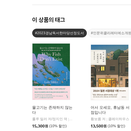
이 상품의 태그
#2023경남독서한마당선정도서
#인문위클리레터에소개
물고기는 존재하지 않는
어서 오세요, 휴남동 서
다
점입니다
룰루 밀러 저/정지인 역
곰출판
황보름 저
클레이하우스
|
|
15,300
원
(10% 할인)
13,500
원
(10% 할인)