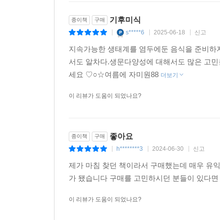
수단으로 인식된다면, 그 과정에서 한국은 기후악
기후미식
종이책
구매
우리가 ‘기후미식가’가 될 때 벌어지는 엄청난 
s*****6
2025-06-18
신고
|
|
|
독자들을 안내한다. 우리는 모두 기후미식가가 되어
지속가능한 생태계를 염두에둔 음식을 준비하자
서도 알차다.생문다양성에 대해서도 많은 고민
세요 ♡○☆여름에 자미원88
더보기
이 리뷰가 도움이 되었나요?
좋아요
종이책
구매
h********3
2024-06-30
신고
|
|
|
제가 마침 찾던 책이라서 구매했는데 매우 유익
가 됐습니다 구매를 고민하시던 분들이 있다면 
이 리뷰가 도움이 되었나요?