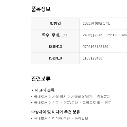
품목정보
발행일
2022년 08월 17일
쪽수, 무게, 크기
240쪽 | 294g | 125*190*14
ISBN13
9791168123489
ISBN10
1168123488
관련분류
카테고리 분류
국내도서
사회 정치
사회비평/비판
환경문제
국내도서
인문
인문/교양
교양으로 읽는 인문
수상내역 및 미디어 추천 분류
국내도서
미디어 추천
동아일보