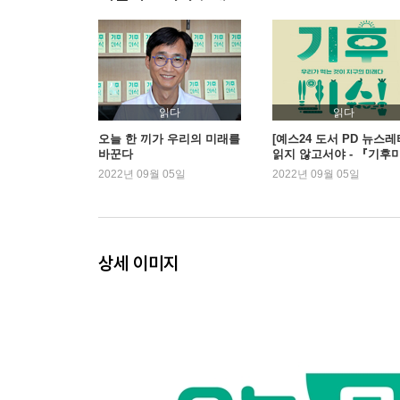
한 걸음 더_팜유 반대는 친환경적일까?
3부. 인류의 멸종에 저항하는 영양학
단백질 집착이 재앙을 부른다
읽다
읽다
건강을 해치는 저탄수화물 다이어트
오늘 한 끼가 우리의 미래를
[예스24 도서 PD 뉴스레
바꾼다
읽지 않고서야 - 『기후
성장 집착이 아이들의 건강과 지구를 망친다
식』 외
2022년 09월 05일
2022년 09월 05일
현대 만성질환의 모든 원인, 인슐린 저항성
한 걸음 더_미래를 위협하는 건강 재앙, 치매
4부. 기후미식, 모두를 위한 지속가능한 레시피
상세 이미지
나와 지구를 살리는 식사
이제 기후미식이 뉴노멀이다
탄소배출 제로를 향한 국제 연대
K-자연식물식을 위한 상상력
풍성하고, 다채롭고, 이로운 자연식물식 실천하기