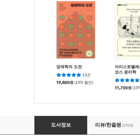
장애학의 도전
아리스토텔레
코스 윤리학
13건
19,800
원
(10% 할인)
11,700
원
(10
기후미식
도서정보
리뷰/한줄평
(27/13)