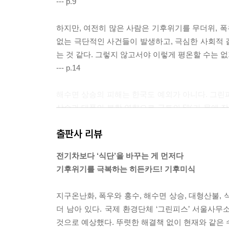
--- p.9
하지만, 여전히 많은 사람은 기후위기를 무더위, 폭
없는 극단적인 사건들이 발생하고, 극심한 사회적 
는 것 같다. 그렇지 않고서야 이렇게 평온할 수는 없
--- p.14
해수면 상승의 피해는 한국도 예외가 아니다. 그린피
상승과 태풍의 복합 영향으로 국토의 5%가 물에 잠기
도, 충청남도 순으로 피해 인구가 많았다. 구체적으
출판사 리뷰
복합화력발전소, 인천LNG복합발전소, 당진화력발
송도국제도시, 청라국제도시 등 바다를 매립해 건설한
전기차보다 ‘식단’을 바꾸는 게 먼저다
--- p.23
기후위기를 극복하는 히든카드! 기후미식
기후위기는 농업에도 큰 영향을 미친다. 기온과 강
지구온난화, 폭우와 홍수, 해수면 상승, 대형산불,
가장 충격적인 변화는 귤과 바나나다. 내가 살고 있
더 남아 있다. 국제 환경단체 ‘그린피스’ 서울사무
깜짝 놀랐다. (…) 세종에서까지 그것도 이렇게 
것으로 예상했다. 뚜렷한 해결책 없이 현재와 같은 
대표적인 아열대 작물이라 온대기후인 우리나라에서