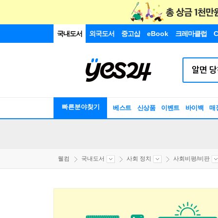
국내도서
외국도서
중고샵
eBook
크레마클럽
C
빠른분야찾기
베스트
신상품
이벤트
바이백
매
웰컴
국내도서
사회 정치
사회비평/비판