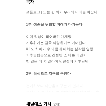
목차
프롤로그 | 오늘 한 끼가 우리의 미래를 바꾼다
1부. 생존을 위협할 미래가 다가온다
이미 일상이 되어버린 대재앙
기후위기는 결국 식량위기로 이어진다
0.1도 차이가 우리 몸에 미치는 심각한 영향
기후불평등으로 건설될 또 다른 식민지
한 걸음 더_히말라야 만년설과 기후난민
2부. 음식으로 지구를 구한다
전기차보다 식단을 바꾸는 게 먼저다
온실가스 중에서도 해결해야 할 우선순위가 있다
축산으로 탄생하는 슈퍼 박테리아
채널예스 기사
해양생물까지도 먹지 말아야 하는 이유
(2개)