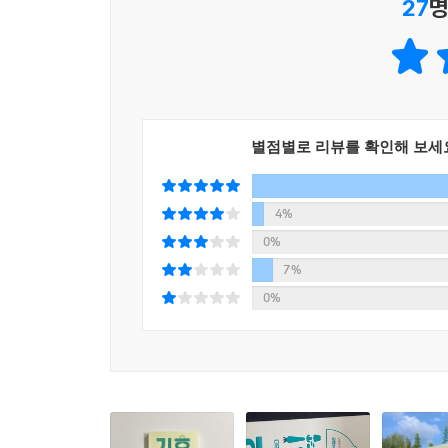
27
명
해산물 요리를 제공한다는 발표를 했다. 2019년
많은 기후학자나 활동가는 동물성 식품 섭취가 온
정규 교육을 받는 학생들은 학교에서 기본적으로 기
거의 단정한다. 인류에게 동물성 식품 섭취는 필수
있다.
지금 인류를 위협하는 건강 문제는 현대인의 과도한
--- p.155
알레르기질환 등 각종 만성질환을 해결할 수 있는
그래서 이 책은 온실가스 감소를 위해서뿐만 아니
기후위기 시대에 중요한 것은 능동성과 상상력이다
별점별로 리뷰를 확인해 보세
제안한다.
될 수밖에 없다. 하지만, 아직 여유가 있을 때 
향한 즐거운 여정이 될 수 있을 것이다. 그리고 이 
고기를 먹지 않아도 식물성 식품만으로 충분한 단백질을
4%
동시에 K-자연식물식, K-기후미식을 소개한다면 한
과일 등이 포함된다. 종류가 매우 다양해서 맛있고
0%
공급받을 수 있다. 이 책에 소개된 ‘식물성 단백질
--- p.182
7%
위해선 고기를 많이 먹어야 한다’라며 고기 중심 
0%
도움이 된다고 생각했다. 그래서 돼지와 소의 수
결과는 놀라웠다.
독일의 1인당 식량 생산량은 덴마크의 1인당 생산량
40~70만 명이 기아와 질병으로 사망했을 것으로 추