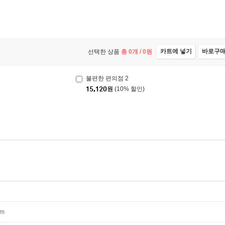
카트에 넣기
바로구
선택한 상품
총
0
개 /
0
원
불편한 편의점 2
15,120
원
(10% 할인)
mm