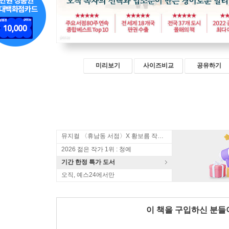
미리보기
사이즈비교
공유하기
뮤지컬 〈휴남동 서점〉X 황보름 작가 북토크
2026 젊은 작가 1위 : 청예
기간 한정 특가 도서
오직, 예스24에서만
이 책을 구입하신 분