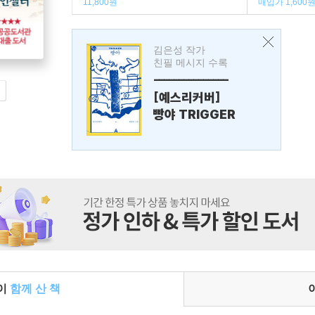
11,800원
매입가 1,600
김은성 작가
친필 메시지 수록
---------------
[예스리커버]
빵야 TRIGGER
들이
함께 산 책