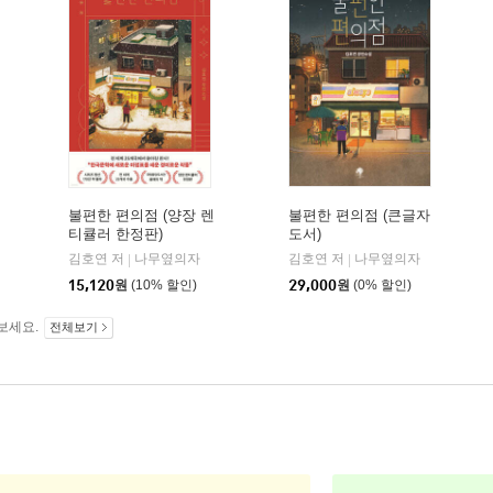
불편한 편의점 (양장 렌
불편한 편의점 (큰글자
티큘러 한정판)
도서)
김호연 저
나무옆의자
김호연 저
나무옆의자
|
|
15,120
원
(10% 할인)
29,000
원
(0% 할인)
보세요.
전체보기