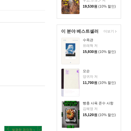
キム.ホヨン 저
19,530
원
(10% 할인)
이 분야 베스트셀러
더보기
수족관
유래혁 저
15,930
원
(10% 할인)
모순
양귀자 저
11,700
원
(10% 할인)
빵충 사육 준수 사항
김혜영 저
15,120
원
(10% 할인)