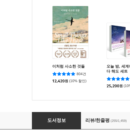
이처럼 사소한 것들
오늘 밤, 세
다 해도 세트
804건
12,420
원
(10% 할인)
25,200
원
(1
불편한 편의점 2
도서정보
리뷰/한줄평
(255/1,459)