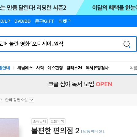
D/LP
DVD/BD
문구
/GIFT
티켓
장안내
채널예스
사락
예스펀딩
클래스24
독서유형검사
여
RBTI Lab
독서유형검사
크클 심야 독서 모임
OPEN
한국 장편소설
소득공제
오늘의책
불편한 편의점 2
[ 단풍 에디션 ]