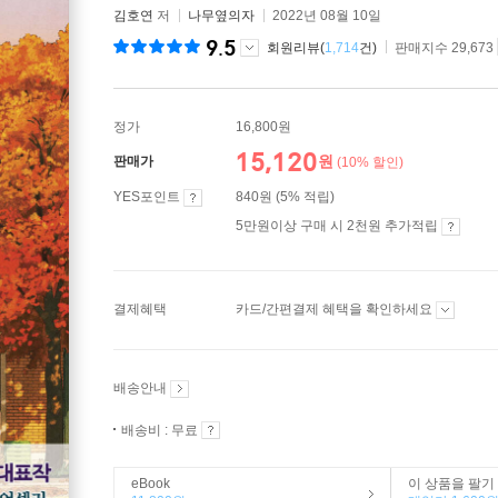
김호연
저
나무옆의자
2022년 08월 10일
9.5
회원리뷰(
1,714
건)
판매지수 29,673
정가
16,800원
15,120
원
판매가
(10% 할인)
YES포인트
840원 (5% 적립)
5만원이상 구매 시 2천원 추가적립
결제혜택
카드/간편결제 혜택을 확인하세요
배송안내
배송비 : 무료
eBook
이 상품을 팔기