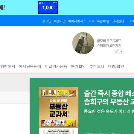
로그인
회원가입
마이페이지
카트
주문/배송
고객센터
Gl
름방학혜택
예사단독판매
이달의사은품
특가할인
추천도서
대량/법인