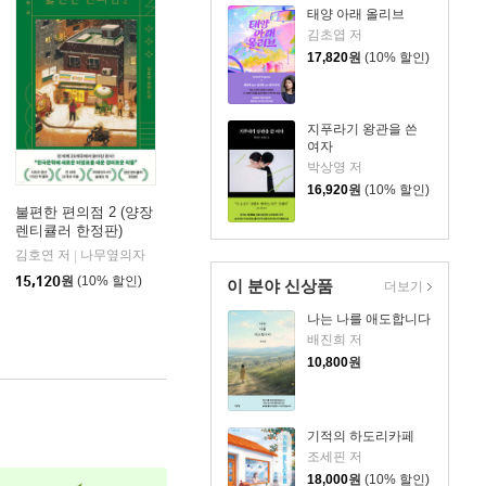
태양 아래 올리브
김초엽 저
17,820
원
(10% 할인)
지푸라기 왕관을 쓴
여자
박상영 저
16,920
원
(10% 할인)
불편한 편의점 2 (양장
렌티큘러 한정판)
김호연 저
나무옆의자
|
15,120
원
(10% 할인)
이 분야 신상품
더보기
나는 나를 애도합니다
배진희 저
10,800
원
기적의 하도리카페
조세핀 저
18,000
원
(10% 할인)