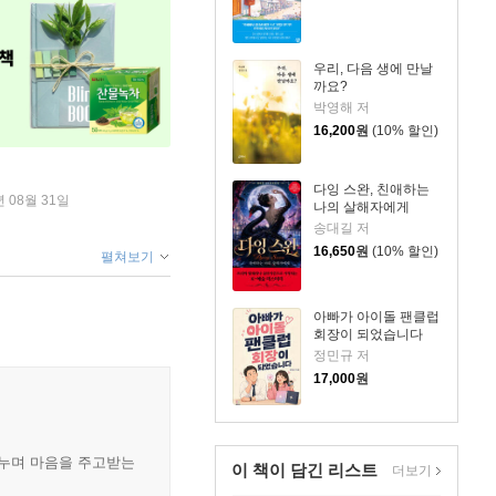
우리, 다음 생에 만날
까요?
박영해 저
16,200
원
(10% 할인)
다잉 스완, 친애하는
년 08월 31일
나의 살해자에게
송대길 저
16,650
원
(10% 할인)
펼쳐보기
아빠가 아이돌 팬클럽
회장이 되었습니다
정민규 저
17,000
원
나누며 마음을 주고받는
이 책이 담긴
리스트
더보기