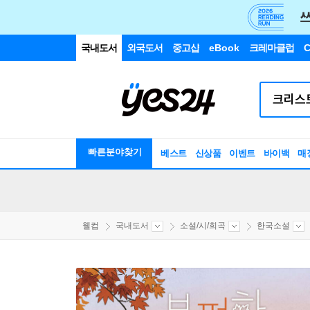
국내도서
외국도서
중고샵
eBook
크레마클럽
C
빠른분야찾기
베스트
신상품
이벤트
바이백
매
웰컴
국내도서
소설/시/희곡
한국소설