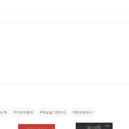
리는책
#이웃의풍경
#현실을그렸어요
#편의점에서