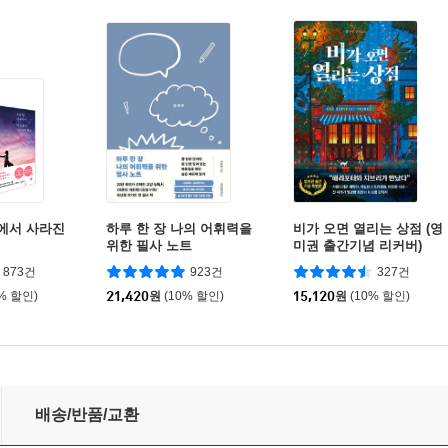
계에서 사라진
하루 한 장 나의 어휘력을
비가 오면 열리는 상점 (영
위한 필사 노트
미권 출간기념 리커버)
873건
923건
327건
0% 할인)
21,420
원
(10% 할인)
15,120
원
(10% 할인)
배송/반품/교환