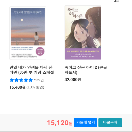
4
/4
만일 내가 인생을 다시 산
죽이고 싶은 아이 2 (큰글
다면 (35만 부 기념 스페셜
자도서)
에디션)
32,000
원
539건
15,480
원
(10% 할인)
15,120
카트에 넣기
바로구매
원