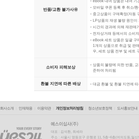
eBook 대여 상품은 대여 기
모바일 쿠폰 등록 후 취소/환
반품/교환 불가사유
중고상품이 구매확정(자동 
LP상품의 재생 불량 원인이 기
시간의 경과에 의해 재판매가
전자상거래 등에서의 소비자
eBook 세트 상품은 일괄 
1개의 상품으로 취급 및 판매
우, 세트 상품 전부 및 세트
상품의 불량에 의한 반품, 교
소비자 피해보상
준하여 처리됨
환불 지연에 따른 배상
대금 환불 및 환불 지연에 
회사소개
인재채용
이용약관
개인정보처리방침
청소년보호정책
도서홍보안내
대표 : 김석환, 최세라
주소 : 서울시 영등포구 은행로 11, 5층~6층(여의도동,일신