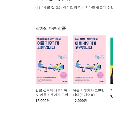
아인슈타인은 어떤 사람일까?
[읽다]
글 잘 쓰는 아이로 키우는 '엄마표 글쓰기 수업
WRITING· 8 『나는 아인슈타인이야!』를 읽고 글
간디는 어떤 사람일까?
WRITING· 9 『마하트마 간디』를 읽고 글쓰기
작가의 다른 상품
갈릴레이는 어떤 사람일까?
WRITING·10 『갈릴레오 갈릴레이』를 읽고 글쓰
책 속 부록 학교 과제로 나오는 글쓰기 지도법 3 설
chapter4 과학책 제대로 읽고 제대로 글쓰기
과학책을 읽었지만 용어와 개념을 이해하지 못하는
백혈구는 어떻게 우리 몸을 지킬까?
WRITING· 11 『싸우는 몸』을 읽고 글쓰기
태풍의 역할을 무엇일까?
WRITING· 12 『내 이름은 태풍』을 읽고 글쓰기
일곱 살부터 사춘기까
아들 키우기가 고민입
지 아들 키우기가 고민
니다(오디오북)
지구의 모습은 왜 변화하는 것일까?
9
입니다
12,000
원
12,000
원
WRITING· 13 『지구가 살아 있어요』를 읽고 글
동물을 잡아먹는 식물도 존재할까?