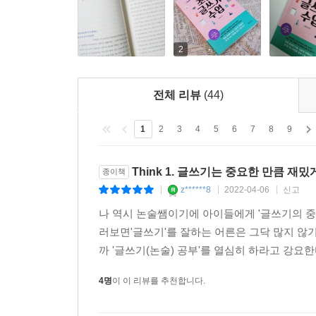
2
전체 리뷰
(44)
1
2
3
4
5
6
7
8
9
Think 1. 글쓰기는 중요한 만큼 
종이책
z******8
2022-04-06
신고
|
|
|
나 역시 논술쌤이기에 아이들에게 '글쓰기의 중
러보면'글쓰기'를 잘하는 어른은 그닥 많지 않기
까 '글쓰기(논술) 공부'를 열심히 하라고 강요한
4명
이 이 리뷰를 추천합니다.