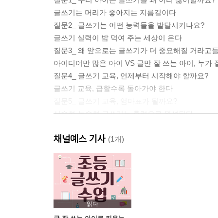
글쓰기는 머리가 좋아지는 지름길이다
질문2_ 글쓰기는 어떤 능력들을 발달시키나요?
글쓰기 실력이 밥 먹여 주는 세상이 온다
질문3_ 왜 앞으로는 글쓰기가 더 중요해질 거라고들
아이디어만 많은 아이 VS 글만 잘 쓰는 아이, 누가 
질문4_ 글쓰기 교육, 언제부터 시작해야 할까요?
글쓰기 교육, 급할수록 돌아가야 한다
질문5_ 글쓰기 교육, 엄마표가 될까요?
서술형·논술형 글쓰기는 훈련으로 완성된다
질문6_ 글쓰기 실력, 타고나는 것 아닌가요?
채널예스 기사
지금 전 세계가 IB 교육에 주목하고 있다
(1개)
질문7_ 왜 서술형·논술형 시험에 강한 아이로 키워
책 속 부록 학교 과제로 나오는 글쓰기 지도법 1 독
chapter2 창작동화 제대로 읽고 제대로 글쓰기
창작동화를 읽었지만 줄거리를 요약하지 못하는 
읽다
소중한 보물을 잃은 아기여우의 심정은 어땠을까?