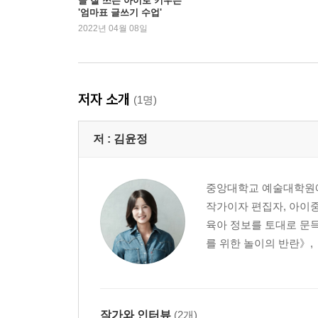
글 잘 쓰는 아이로 키우는
'엄마표 글쓰기 수업'
WRITING· 1 『노란 양동이』를 읽고 글쓰기
2022년 04월 08일
마음에 안 드는 엄마의 행동을 어떻게 해결할까?
WRITING· 2 『엄마는 거짓말쟁이』를 읽고 글쓰기
여우 아저씨는 어떻게 베스트셀러 작가가 됐을까?
WRITING· 3 『책 먹는 여우』를 읽고 글쓰기
저자 소개
(1명)
내게도 아낌없이 주는 존재가 있을까?
WRITING· 4 『아낌없이 주는 나무』를 읽고 글쓰
저 :
김윤정
내 마음을 전하는 가장 확실한 방법은?
WRITING· 5 『마음을 배달해 드립니다』를 읽고
책 속 부록 학교 과제로 나오는 글쓰기 지도법 2 일
중앙대학교 예술대학원에
작가이자 편집자, 아이
chapter3 위인전 제대로 읽고 제대로 글쓰기
육아 정보를 토대로 문득
위인전을 읽었지만 어떤 사람인지 설명하지 못하는
를 위한 놀이의 반란》,
잡스는 어떤 사람일까?
WRITING·6 『스티브 잡스』를 읽고 글쓰기
에디슨과 포드는 어떤 사람일까?
WRITING· 7 『발명가의 비밀』을 읽고 글쓰기
작가와 인터뷰
(2개)