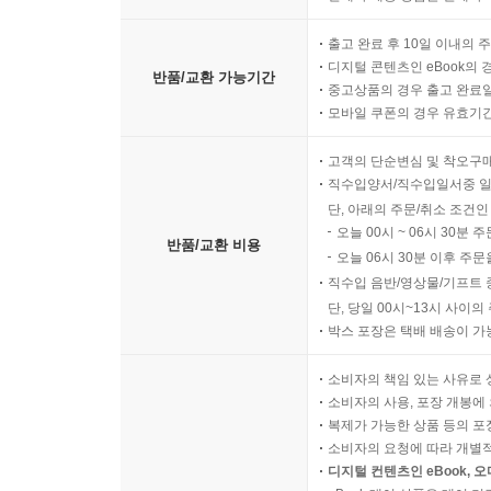
출고 완료 후 10일 이내의 
디지털 콘텐츠인 eBook의 
반품/교환 가능기간
중고상품의 경우 출고 완료일
모바일 쿠폰의 경우 유효기간(
고객의 단순변심 및 착오구
직수입양서/직수입일서중 일
단, 아래의 주문/취소 조건인
오늘 00시 ~ 06시 30분 
반품/교환 비용
오늘 06시 30분 이후 주문
직수입 음반/영상물/기프트 
단, 당일 00시~13시 사이
박스 포장은 택배 배송이 가
소비자의 책임 있는 사유로 
소비자의 사용, 포장 개봉에 
복제가 가능한 상품 등의 포장을 
소비자의 요청에 따라 개별
디지털 컨텐츠인 eBook, 