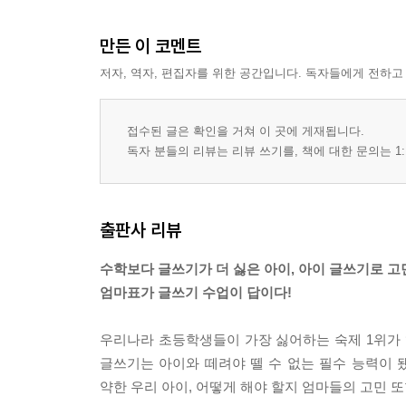
WRITING· 14 『내 이름은 파리지옥』을 읽고 글
이끼는 우리에게 어떤 도움을 줄까?
만든 이 코멘트
WRITING· 15 『이끼야 도시도 구해 줘!』를 읽고
저자, 역자, 편집자를 위한 공간입니다. 독자들에게 전하고
책 속 부록 학교 과제로 나오는 글쓰기 지도법 4 기
chapter5 철학책 제대로 읽고 제대로 글쓰기
접수된 글은 확인을 거쳐 이 곳에 게재됩니다.
철학책을 읽었지만 삶의 지혜를 실천하지 못하는 
독자 분들의 리뷰는 리뷰 쓰기를, 책에 대한 문의는 1:
어떻게 사는 것이 행복한 삶일까?
WRITING· 16 『오스발도의 행복 여행』을 읽고 
나이가 들면 어떤 변화가 생길까?
출판사 리뷰
WRITING· 17 『세상에서 제일 힘 센 수탉』을 읽
상상이 현실이 된다면 어떤 기분이 들까?
수학보다 글쓰기가 더 싫은 아이, 아이 글쓰기로 고
WRITING· 18 『눈사람 아저씨』를 읽고 글쓰기
엄마표가 글쓰기 수업이 답이다!
이 세상과 숫자는 어떤 관계일까?
WRITING· 19 『수학의 저주』를 읽고 글쓰기
우리나라 초등학생들이 가장 싫어하는 숙제 1위가 
나는 똑똑하게 살아가고 있을까?
글쓰기는 아이와 떼려야 뗄 수 없는 필수 능력이 
WRITING· 20 『똑똑하게 사는 법』을 읽고 글쓰기
약한 우리 아이, 어떻게 해야 할지 엄마들의 고민 또