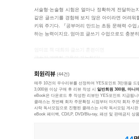
책 속 부록 학교 과제로 나오는 글쓰기 지도법 5 논
서술형·논술형 시험은 얼마나 정확하게 전달하는지
같은 글쓰기를 경험해 보지 않은 아이라면 어려워할
키워 주기다. 『공부머리 만드는 초등 문해력 수업
하는 능력이지요. 엄마표 글쓰기 수업으로도 충분히 
엄마표 책 대화와 글쓰기 훈련이면
글쓰기 개별화 교육이 가능하다!
회원리뷰
엄마표로 글쓰기 교육을 하라고 하면 뭘 어떻게 
(44건)
엄마표로 할 자신이 있는데 글쓰기는 엄마표로 가
매주 10건의 우수리뷰를 선정하여 YES포인트 3만원을 드
3,000원 이상 구매 후 리뷰 작성 시
일반회원 300원, 마니아
있으면 그 정답을 찾을 수 있는 방법만 알려 주면
eBook은 다운로드 후 작성한 리뷰만 YES포인트 지급됩니
아이의 특장점을 살리고 약점을 보완할 수 있는 
클래스는 첫번째 회차 주문확정 시점부터 마지막 회차 주문
엄마표입니다.” 『서술형·논술형 시험에 강한 아이
사락 독서모임으로 진행된 클래스는 사락 독서모임 게시판
eBook 페이백, CD/LP, DVD/Blu-ray, 패션 및 판매금
44
명