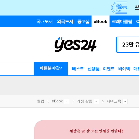
국내도서
외국도서
중고샵
eBook
크레마클럽
C
빠른분야찾기
베스트
신상품
이벤트
바이백
매
웰컴
eBook
가정 살림
자녀교육