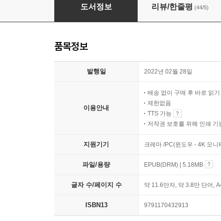
초등 글쓰기 수업
도서정보
리뷰/한줄평
(44/5)
품목정보
발행일
2022년 02월 28일
배송 없이 구매 후 바로 읽
제한없음
이용안내
TTS 가능
저작권 보호를 위해 인쇄 기
지원기기
크레마 /PC(윈도우 - 4K 모
파일/용량
EPUB(DRM) | 5.18MB
글자 수/페이지 수
약 11.6만자, 약 3.8만 단어, 
ISBN13
9791170432913