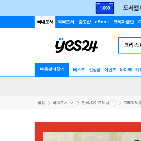
국내도서
외국도서
중고샵
eBook
크레마클럽
C
빠른분야찾기
베스트
신상품
이벤트
바이백
매
웰컴
국내도서
만화/라이트노벨
그래픽노