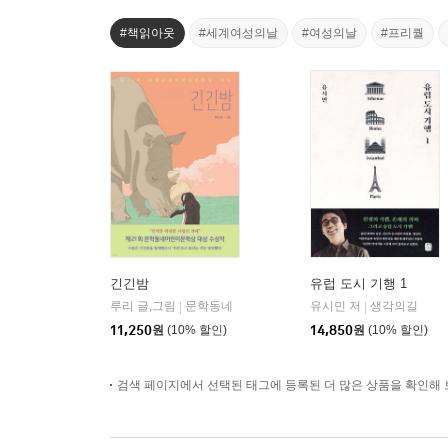
#책읽아웃
#세계여성의날
#여성의날
#프리퀄
긴긴밤
유럽 도시 기행 1
루리 글,그림
문학동네
유시민 저
생각의길
|
|
11,250
원
(10% 할인)
14,850
원
(10% 할인)
검색 페이지에서 선택된 태그에 등록된 더 많은 상품을 확인해 