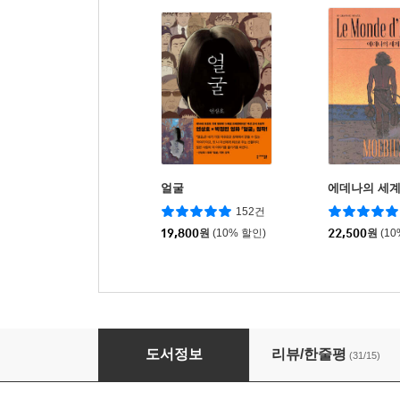
얼굴
에데나의 세
152건
19,800
원
(10% 할인)
22,500
원
(1
아무렇지 않다
도서정보
리뷰/한줄평
(31/15)