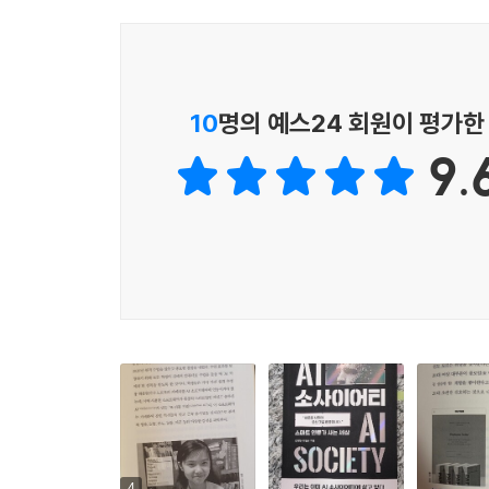
업들은 누구나 사용할 수 있는 AI를 미션으로 내걸
산다. 이곳에서 그들은 어떤 혜택을 누리게 될까?
--- p. 200
유토피아 or 디스토피아?
구글은 왜 천문학적인 자원을 들여 개발한 플랫폼을 
AI 소사이어티를 받아들이는 우리에게 달려 있다!
10
명의 예스24 회원이 평가한
었을까? 그 이유는 바로 AI는 다양한 응용 노하우
AI 소사이어티에 산다는 것은 과거 상상할 수 없던 
을 포함하는 매우 광범위한 영역에 응용되고 있는데
9.
되기 때문이다. 이 책에서는 복잡한 AI 기술을 설명
--- p.275
실제로 우리가 이미 경험하고 있고, 또 앞으로 경험
지식과 함께 각 산업 분야의 최신 AI 트렌드도 파악
대표적인 공포 조장 사례로 일부 언론이 AI 사용을 두
수 있음은 물론이다.
전능한 신처럼 묘사하며 인간이 지배되고 있다고 주
한편, 새로운 기술과 거기서 비롯된 미래 사회를 진
지만 정말로 그럴까? 우리가 전기를 광범위하게 쓴
유토피아나 디스토피아로 규정하지 않는다. 대신, 인간
와 마찬가지로 “AI에게 지배되고 있다”라고 표현하는 것
미래의 모습을 전망해본다. 과연 AI는 우리의 일
될까? AI 역시 거대한 자본의 흐름을 따라 불
AI가 흑백으로 규정지을 수 있는 존재가 아니듯, 
흥미로운 질문들이 가득하다.
기술로 보완하고 해결하며 더 나은 사회를 만들어왔고, 
미래는 이미 도래했다.
세계 최고의 데이터 부국은 어디일까? 중국이 미국과
다만 모두에게 균등하게 온 것은 아니다.
나라들을 앞서고 있고, 향후에도 이러한 경쟁력은
4