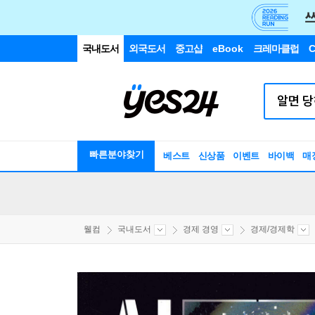
국내도서
외국도서
중고샵
eBook
크레마클럽
C
빠른분야찾기
베스트
신상품
이벤트
바이백
매
웰컴
국내도서
경제 경영
경제/경제학