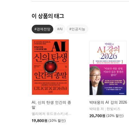
이 상품의 태그
#경제전망
#AI
#인공지능
AI, 신의 탄생 인간의 종
박태웅의 AI 강의 2026
말
박태웅 저
한빛비즈
|
엘리에저 유드코스키,네이트 소아레스 공저/고영훈 역
상상스
|
20,700
원
(10% 할인)
19,800
원
(10% 할인)