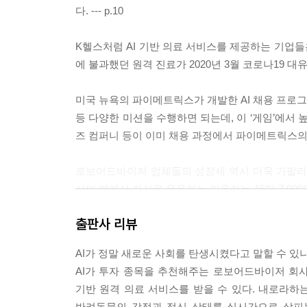
다. --- p.10
K헬스처럼 AI 기반 의료 서비스를 제공하는 기업들은
에 불과했던 원격 진료가 2020년 3월 코로나19 대유행
미국 뉴욕의 파이메트릭스가 개발한 AI 채용 프로그램은
등 다양한 미션을 수행하면 되는데, 이 ‘게임’에서 
즈 컴퍼니 등이 이미 채용 과정에서 파이메트릭스의 프로
로보어드바이저 업체들의 성장세 역시 더욱 가팔라졌다
사의 앱에서 자산을 운용하는 이용자는 15만 7,0
규모가 2021년 기준 1조 3,700억 달러(1,644조 원)라고
출판사 리뷰
오늘날 우리에게 다가온 AI 소사이어티는 인류가 수렵
AI가 정말 새로운 사회를 탄생시켰다고 말할 수 있
나 흔한 기술로 자리 잡은 사회다. AI 소사이어티
AI가 투자 종목을 추천해주는 로보어드바이저 회사
스와 상품을 누리며, 지능이 높은 기계와 긴밀하게 협업하
기반 원격 의료 서비스를 받을 수 있다. 내로라하는
반려동물의 감정과 정신 상태를 실시간으로 살피는