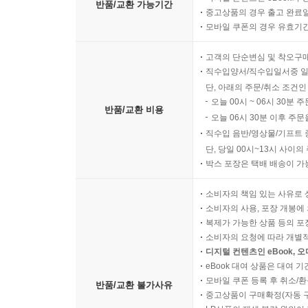
반품/교환 가능기간
중고상품의 경우 출고 완료일
모바일 쿠폰의 경우 유효기간(
고객의 단순변심 및 착오구
직수입양서/직수입일서중 일
단, 아래의 주문/취소 조건인
오늘 00시 ~ 06시 30분 
반품/교환 비용
오늘 06시 30분 이후 주문
직수입 음반/영상물/기프트 
단, 당일 00시~13시 사이
박스 포장은 택배 배송이 가
소비자의 책임 있는 사유로 
소비자의 사용, 포장 개봉에 
복제가 가능한 상품 등의 포장을 
소비자의 요청에 따라 개별
디지털 컨텐츠인 eBook, 
eBook 대여 상품은 대여 기
모바일 쿠폰 등록 후 취소/환
반품/교환 불가사유
중고상품이 구매확정(자동 