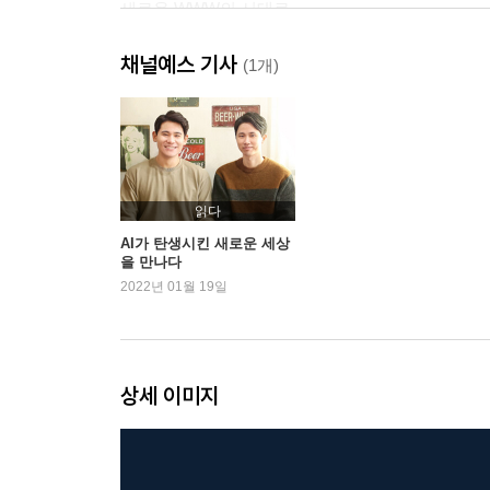
새로운 WWW의 시대로
연결(Wire): 모든 대상과 연결되다
채널예스 기사
연결의 조건: 눈과 귀, 입이 달린 기계 / 연결된 이
(1개)
협업(With): 도구에서 동료가 되다
협업의 조건: 인간보다 인간 같은 존재 / 협업의 방식: 
‘With’ / 협업의 효과: 환상의 켄타우로스 팀
확장(Widen): 가상 세계까지 공간이 확장되다
확장의 조건: 메타버스의 건축가, AI / 확장의 효
읽다
터전이 되다
AI가 탄생시킨 새로운 세상
을 만나다
2022년 01월 19일
Part 3. AI 소사이어티의 5가지 혜택
AI의 능력은 곧 인간이 누릴 혜택
첫 번째 혜택: 당신의 미래를 예측한다
불확실성을 줄이는 방법 / 미래를 내다보는 투자 /
상세 이미지
못하는 동물의 아픔을 알아차린다 / 버려지는 음식을 
두 번째 혜택: 당신의 취향을 저격한다
향수 골라주는 점쟁이 / 문턱이 낮아진 럭셔리: 맞춤형