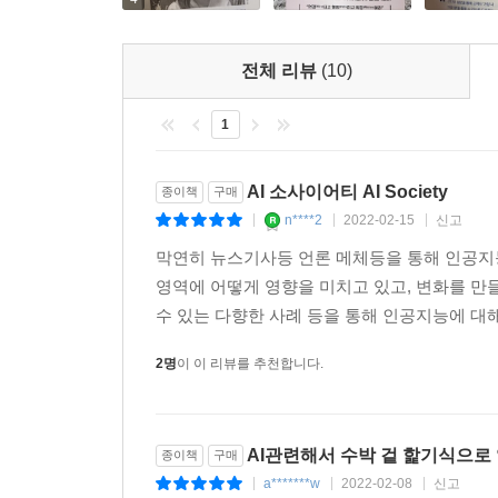
동일한 미래라고 하더라도 각자에게 깃드는 시점은
세계 데이터에서 차지하는 비중이 2020년 기준 20~25
하루빨리 편입돼 앞서가는 편이 낫다. 그렇다면 
전체 리뷰
(10)
저자들은 ‘양질의 데이터(국가)’, ‘AI 트랜스포메이션
AI 소사이어티에서는 AI를 얼마나 잘 활용하고 있느
있는 이 책은 어떻게 하면 AI 소사이어티에 더 
가 총액 상위 10개 기업을 비교해보면 쉽게 알 수 
1
되어줄 것이다.
여전히 시가 총액 10위권에 들어 있는 기업은 IT 기업
AI 소사이어티 AI Society
종이책
구매
향후 가장 주목받을 AI 키워드는 ‘초거대 AI[Hype
n****2
2022-02-15
신고
|
|
|
는 AI다. 특정 용도에 한정하지 않고 종합적이고 자
용할 수 있어 큰 기대를 모으고 있다. 가까운 미래에
막연히 뉴스기사등 언론 메체등을 통해 인공지능
다. --- p.306
영역에 어떻게 영향을 미치고 있고, 변화를 만
수 있는 다향한 사례 등을 통해 인공지능에 대해
지난 20년간 모든 것은 디지털화됐고, 비즈니스 환경
2명
이 이 리뷰를 추천합니다.
시대에 적응하기 위해 내부를 우선 바꿔야 한다. 조
기업들이 역량을 집중해야 하는 것이 바로 ‘AI 트
기존의 디지털 트랜스포메이션DT, DX과는 핵심 기술, 
AI관련해서 수박 겉 핥기식으로 
종이책
구매
a*******w
2022-02-08
신고
|
|
|
AI 소사이어티에서 누구나 AI를 자신의 업무나 일