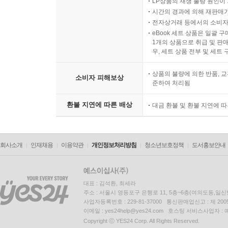
LP상품의 재생 불량 원인이 기
시간의 경과에 의해 재판매가
전자상거래 등에서의 소비자
eBook 세트 상품은 일괄 
1개의 상품으로 취급 및 판매
우, 세트 상품 전부 및 세트
상품의 불량에 의한 반품, 교
소비자 피해보상
준하여 처리됨
환불 지연에 따른 배상
대금 환불 및 환불 지연에 
회사소개
인재채용
이용약관
개인정보처리방침
청소년보호정책
도서홍보안내
대표 : 김석환, 최세라
주소 : 서울시 영등포구 은행로 11, 5층~6층(여의도동,일신
사업자등록번호 : 229-81-37000 통신판매업신고 : 제 200
이메일 : yes24help@yes24.com 호스팅 서비스사업자 :
Copyright ⓒ YES24 Corp. All Rights Reserved.