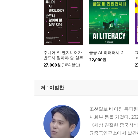
주니어 AI 엔지니어가
금융 AI 리터러시 2
그
반드시 알아야 할 실무
u
22,000
원
지식
27,000
원
(10% 할인)
2
저 :
이벌찬
조선일보 베이징 특파원.
사회부 등을 거쳤다. 2
《세상 친절한 중국상식》
균중국연구소에서 발간하