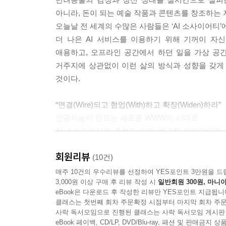
중국 전역 수천 개의 학교에서 이미 몇 년 전부터 비
아니라, 돈이 되는 예술 작품과 콘텐츠를 창조하는
휴해 실험실처럼 운영되는 경우도 있다. 눈여겨볼 점
오늘날 전 세계의 수많은 사람들은 ‘AI 소사이어티
는 사실이다. --- p.98
더 나은 AI 서비스를 이용하기 위해 기꺼이 자
애용하고, 오프라인 공간에서 하던 일을 가상 공간으
사실상 AI는 메타버스라는 공간의 건축가이고, 메타버
거주지에 상관없이 이런 삶의 방식과 성향을 갖게
버스에 사회적 경험과 신선한 콘텐츠를 주입하며 생기를 
것이다.
AI 소사이어티에서는 죽음도 예측 가능하다. 201
“연결(Wire)되고 협업(With)하고 확장(Widen)하라”
확하게 예측해냈다. 실험 결과를 보면, 3~12개월 
인공지능이 만드는 새로운 WWW의 시대로
존이 예측된 환자 중 95%가 예상대로 1년 이상 생존했다.
AI 소사이어티의 출현이 이미 예고된 일이었다면,
CEO인 순다르 피차이는 AI가 독보적으로 혁신적인
AI 생성 모델의 결과물은 기존에 있는 것들을 답습
회원리뷰
인류 최대 발전을 가져올 잠재력이 있다”라고 말했
(10건)
쳐 창조의 단계에 이르듯 AI도 같은 과정을 밟고 
인류는 AI가 만드는 무한한 혜택을 누리며 더욱 풍
매주 10건의 우수리뷰를 선정하여 YES포인트 3만원을 드
는 예술품이 될지도 모른다. --- p.197
3,000원 이상 구매 후 리뷰 작성 시
일반회원 300원, 마니아
AI 소사이어티는 인류가 수렵, 농경, 산업, 정
eBook은 다운로드 후 작성한 리뷰만 YES포인트 지급됩니
정보혁명이 일어난 사회라면, AI 소사이어티는 AI가 
AI 소사이어티는 앞으로 더욱 많은 혜택을 제공하는
클래스는 첫번째 회차 주문확정 시점부터 마지막 회차 주문
(Widen)’이라는 키워드로 AI 소사이어티의 특징
사락 독서모임으로 진행된 클래스는 사락 독서모임 게시판
AI가 인간에게 주는 혜택 또한 업그레이드되기 때문
우리가 마주한 새로운 사회다. 그리고 이곳에는 ‘데
eBook 페이백, CD/LP, DVD/Blu-ray, 패션 및 판매금