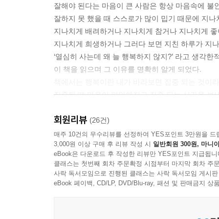
잘해야 된다는 마음이 큰 사람은 항상 마음속에 불안
--- p.37
잘하지 못 했을 때 스스로가 많이 밉기 때문에 지나
지나치게 배려하거나 지나치게 참거나 지나치게 좋
매일 밤 바랐던 나의 소원이 이루어지길 기적이 일
지나치게 희생하거나 그러다 보면 지친 하루가 지나가
간절한 나의 마음이 담긴 만큼
‘열심히 사는데 왜 늘 행복하지 않지?’ 라고 생각한
--- p.49
이 책을 읽으며 그 이유를 명확히 알게 되었다.
책에서는 행복이란 내가 바라보면 집중 되는 것이
집중될 때 마음이 편안해지고 집중 되는 시간을 보
어쩌면 아무도 만나지 않는 것이 인간관계로 지친 나
그러나 나는 현재 잘해야 하는 것만 있었고 내가 바
--- p.57, 「휴식」 중에서
회원리뷰
내가 좋아하는 게 없었다.
(26건)
현재에 내가 만나고 바라보면 집중 되는 것들로 
매주 10건의 우수리뷰를 선정하여 YES포인트 3만원을 드
오늘의 결과가 어떻든 여전히 당신은 많은 가능성을
3,000원 이상 구매 후 리뷰 작성 시
일반회원 300원, 마니아
자책하여 아무것도 하기 싫어하는 사람으로 만드는 
--- p.64
eBook은 다운로드 후 작성한 리뷰만 YES포인트 지급됩니
내가 만족하는 것이 무엇인지 알아가고 찾아갈 때 행
클래스는 첫번째 회차 주문확정 시점부터 마지막 회차 주문
사락 독서모임으로 진행된 클래스는 사락 독서모임 게시판
마음이 외롭고 공허해지는 순간
“바람에 흔들리지 않는 꽃은 없다.
eBook 페이백, CD/LP, DVD/Blu-ray, 패션 및 판매금
모든 사람에게 사랑받으려 할 때.
그러나 꽃은 흔들려도 자신만의 향기를 잃지 않는다
많은 사람에게 사랑받으려고 할 때.
삶에서 불어오는 바람에 흔들릴 수는 있겠지만
말하지 않고서 누군가 내 마음을 알아주길 바랄 때.