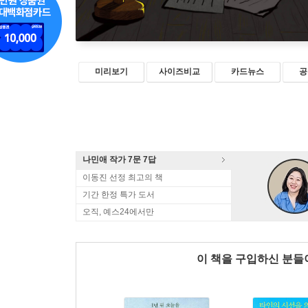
미리보기
사이즈비교
카드뉴스
공
나민애 작가 7문 7답
이동진 선정 최고의 책
기간 한정 특가 도서
오직, 예스24에서만
이 책을 구입하신 분