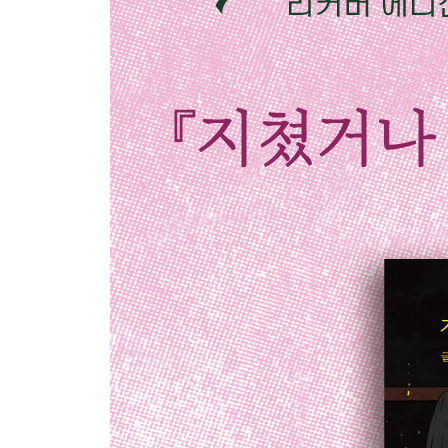
가장 외로운 사람
감정 기복이 심하면
나에게 잘 맞춰주는 사람
불안한 순간
모든 사랑에 끝은 있다
누군가를 진심으로 사랑했던 경험은
외로운 이유
자꾸 신경질적으로 변해가는 이유
내가 지금 행복하지 않다면
자존감이 낮으면
당신이 당신을 아무 가치 없게 보지 않기를
사랑을 준다는 건
부끄러운 일
좋은 관계는
잘해줄수룩
오래 함께 하고 싶은 사람
기대