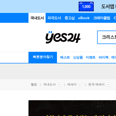
국내도서
외국도서
중고샵
eBook
크레마클럽
C
빠른분야찾기
베스트
신상품
이벤트
바이백
매
웰컴
국내도서
에세이
한국 에세이