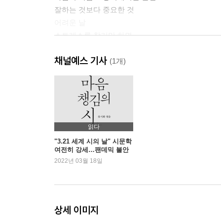
잘하는 것보다 중요한 것
어려운 날
스트레스를 참기만 하면
불안한 이유
채널예스 기사
우울함에서 벗어나기
(1개)
상처가 많은 사람
결국 해내는 사람의 특징
산책
계속 걸어가세요
젊음을 어떻게 보내면 좋을까
읽다
선택
"3.21 세계 시의 날" 시문학
여전히 강세…팬데믹 불안
여행의 필요성
속 시집 판매 증가
2022년 03월 18일
밤이
가장 듣고 싶었던 말
당신은
항상 잘해야 된다는 생각
상세 이미지
행복이란 무엇일까