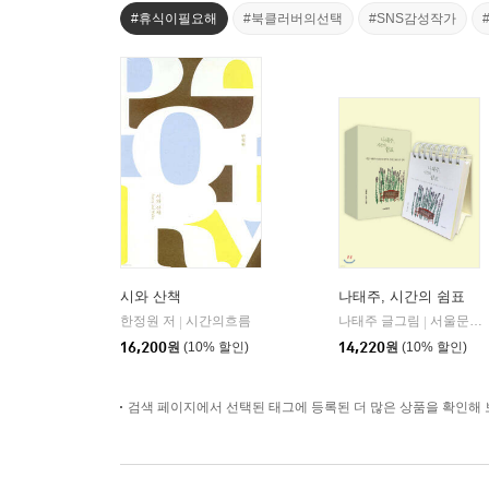
#휴식이필요해
#북클러버의선택
#SNS감성작가
시와 산책
나태주, 시간의 쉼표
한정원 저
시간의흐름
나태주 글그림
서울문화사
|
|
16,200
원
(10% 할인)
14,220
원
(10% 할인)
검색 페이지에서 선택된 태그에 등록된 더 많은 상품을 확인해 