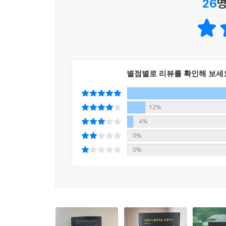
26
명
당신도 자신만의 향기를 잃지 않는 사람이 되기를 응
--- p.66
불안함 공허함 외로움 감정기복 자존감등 매 년 수
우리가 신호등을 기다릴 수 있는 이유는
책은 막연한 이야기가 담겨 있지 않다. 지금 당장 
곧 바뀔 거라는 걸 알기 때문이다
지금 당장 불안한 내 마음을 편안하게 해 줄 수 있
그러니 힘들어도 조금만 참자
혼자의 시간을 가질 수 있는 용기, 매일 우울하고 
곧 바뀔 거야 좋게
별점별로 리뷰를 확인해 보세
벗어나 행복해질 수 있는 이야기가 담겨 있다
신호등처럼
--- p.106
‘넘어지고 일어서기를 반복하겠지만 당신은 많은 것을 
12%
것’ 이렇게 총 3부로 구성된 이 책은 읽다 보면 불
4%
지금도 충분히 괜찮은 사람이다.
0%
--- p.132, 「당신은」 중에서
0%
연인과 자주 싸워 힘들다면
혼자서 묵묵히 많은 일들을 해결해 오느라
서로가 행복 할 수 있는 연애를 위한 이야기
고생 많았어요.
--- p.152
“나와 반대인 사람의 매력에 끌려 연애를 시작했다
나와 반대여서 내가 좋아하는 점이 있는 반면
나에게 가장 큰 서운함을 주고
나와 안 맞는 점이 시간이 지나 보이기 시작합니다“ 