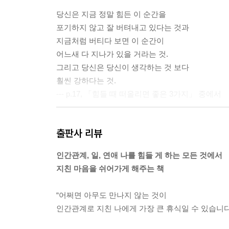
당신은 지금 정말 힘든 이 순간을
포기하지 않고 잘 버텨내고 있다는 것과
지금처럼 버티다 보면 이 순간이
어느새 다 지나가 있을 거라는 것.
그리고 당신은 당신이 생각하는 것 보다
훨씬 강하다는 것.
--- p.17, 「힘들 때 떠올리면 좋은 3가지」 중에서
당신의 간절함을 스스로 응원하며
출판사 리뷰
외롭고 두렵기도 할 테고
당신의 어려움에 눈물이 나기도 하겠지만
인간관계, 일, 연애 나를 힘들 게 하는 모든 것에서
그 모든 것이 시간이 지나
지친 마음을 쉬어가게 해주는 책
기쁨의 눈물로 바뀔 수 있게
오늘의 시련에 결코 지지 않고 멋지게
“어쩌면 아무도 만나지 않는 것이
내일도 한 걸음 한 걸음 나아갈 수 있기를 응원한다.
인간관계로 지친 나에게 가장 큰 휴식일 수 있습니다.
당신과 나는 꽃을 피울 수 있다.
나만의 멋진 삶의 시간이 담긴 꽃을.