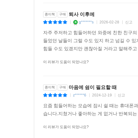
좋은 연애를 위하여 두 사람이 서로 다름을 인정
--- p.235
이때 사랑은 더 아름답게 지속된다.
퇴사 이후에
종이책
구매
g*******s
2026-02-28
신고
|
|
|
저자는 연애 뿐만 아니라 자존감 인간관계 직장 도전
자주 주저하고 힘들어하던 와중에 친한 친구의 
그동안의 상담을 통해 사람들에게 도움을 주고 느꼈
들었던 날들이 그럴 수도 있지 하고 넘길 수 있
그동안 쌓인 걱정들의 대한 어떻게 나아가면 좋을지 
힘들 수도 있겠지만 괜찮아질 거라고 말해주고
마음이 놓인다. 그리고 다시 시작하고 싶은 열정이 
당신도 이 책을 통해 그런 시간을 만날 수 있기를 
이 리뷰가 도움이 되었나요?
마음에 쉼이 필요할 때
종이책
구매
z******6
2024-12-19
신고
|
|
|
요즘 힘들어하는 모습에 잠시 쉴 때는 휴대폰
습니다.지쳤거나 좋아하는 게 없거나 반복되는
이 리뷰가 도움이 되었나요?