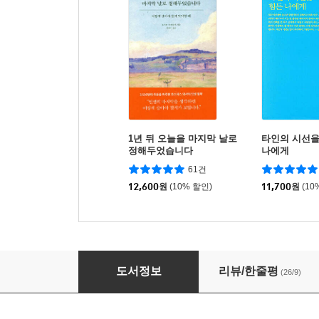
1년 뒤 오늘을 마지막 날로
타인의 시선을
정해두었습니다
나에게
61건
12,600
원
(10% 할인)
11,700
원
(10
지쳤거나 좋아하는 게 없거나 (리커버 에디션)
도서정보
리뷰/한줄평
(26/9)