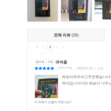
나에게 가장 큰 기쁨을 주는 사람이 있다면
그 사람은 내가 제일 사랑하는 사람이어서 그렇습니
연애를 하다보면 처음에는 좋은 모습만 보여 상대
--- p.174
상대를 바꾸려 하다보면 자주 서운해지고 상대는 내게
되겠지만 그 사람을 아직 좋아한다면 대화가 안되
불행을 자초하는 선택 3가지
빠지게 된다. 저자는 말한다. 사람은 저마다 자
1. 나에게 상처 주는 사람을 계속 만나는 것.
전체 리뷰
(26)
삼각형이고 누구는 네모일 때 삼각형과 네모의 고
2. 자신만 생각하는 사람을 계속 만나는 것.
주고받지 않기 위해 서로의 모난 부분이 서로에게 맞게
3. 말을 함부로 하는 사람을 계속 만나는 것.
1
있을지 없을지를 결정하며 한쪽이라도 스스로 변하고
--- p.189
가능성이 크다고 말한다.
귀여움
종이책
구매
공부를 많이 하면 공부가 늘고
h********2
2026-07-24
신고
|
|
|
“사람은 누구나 좋아하는 사람을 자신과 닮아가게 하
운동을 많이 하면 운동이 늘고
배송비채우려고주문했습니다
그래서 상대방에게 욕심낸다. 상대방이 내가 원하
요리를 많이 하면 요리가 느는 것처럼
매각입니다다만 배송이 너무느
그것은 사랑이 아니고 욕심이다.“ - 본문 중에서
무언가를 하면 할수록 늘게 된다
그러니 걱정하지 마라
내가 그 사람을 정말 사랑하는지 알 수 있는 방법은
더 이상 걱정이 늘지 않게
이 리뷰가 도움이 되었나요?
그 사람의 아픔을 내가 함께 짊어지고 나누고 싶은 
걱정하지마라
그것에 관심이 없다면 나는 그 사람을 진짜 사랑하는