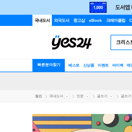
국내도서
외국도서
중고샵
eBook
크레마클럽
C
빠른분야찾기
베스트
신상품
이벤트
바이백
매
웰컴
국내도서
인문
글쓰기
글쓰기