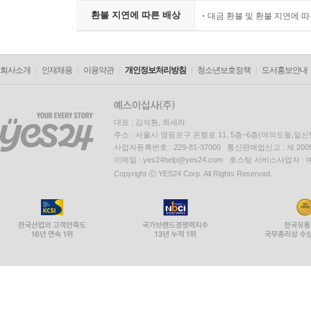
환불 지연에 따른 배상
대금 환불 및 환불 지연에 
회사소개
인재채용
이용약관
개인정보처리방침
청소년보호정책
도서홍보안내
대표 : 김석환, 최세라
주소 : 서울시 영등포구 은행로 11, 5층~6층(여의도동,일신
사업자등록번호 : 229-81-37000 통신판매업신고 : 제 200
이메일 : yes24help@yes24.com 호스팅 서비스사업자 :
Copyright ⓒ YES24 Corp. All Rights Reserved.