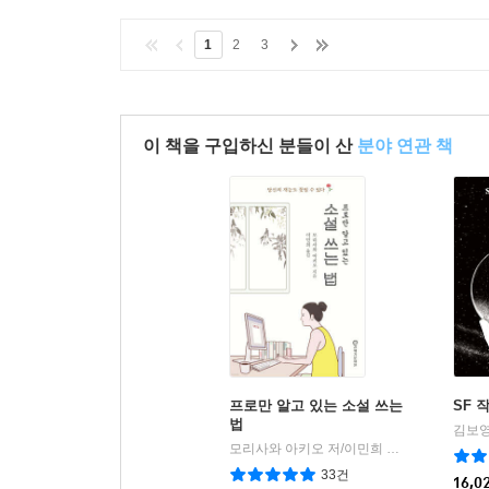
1
2
3
이 책을 구입하신 분들이 산
분야 연관 책
프로만 알고 있는 소설 쓰는
SF 
법
김보영
모리사와 아키오 저/이민희 역
21세기문화
|
33건
16,0