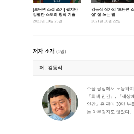
읽다
읽다
05 첫 문장을 어떻게 쓸까?
[초단편 소설 쓰기] 짧지만
김동식 작가의 '초단편 
강렬한 스토리 창작 기술
설' 잘 쓰는 법
06 반전을 효과적으로 숨기는 방법
2021년 10월 25일
2021년 10월 22일
07 제목 짓는 법
08 등장인물 이름 짓는 법
09 설정 설명
10 분량 다이어트
저자 소개
(1명)
11 감정선
12 대사
저 :
김동식
13 패턴
14 문장
15 배경
주물 공장에서 노동하며 
16 글 쓰다 막힐 때
『회색 인간』, 『세상에
17 글이 잘 안 써질 때는?
인간』은 판매 30만 부
는 아무렇지도 않았다』,
3장 다 쓴 후
01 단편 순서 배치
02 버린 이야기 써먹는 방법