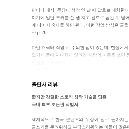
단어나 대사, 문장이 생각 안 날 때 괄호로 대체한다
이기에 일단 조커를 쓴 셈 치고 괄호로 남긴 뒤 넘어
에 나머지 숙제를 하면 된다. 이런 작업 방식은 글
--- p. 70
다만 캐릭터 작명 시 주의할 점이 있는데, 현실에서
없기 때문에 지나치게 알려진 사람의 이름을 쓰면
엇갈릴 수도 있다.
--- p. 122
출판사 리뷰
그래서 처음에 강조했다시피 ‘피드백을 쉽게 해도 되
상대방이 기분 나쁘게 받아들이면 어떡하지? 무시당
짧지만 강렬한 스토리 창작 기술을 담은
로 소통해선 안 된다. 항상 감사해하고, 인정할 줄 
국내 최초 초단편 작법서
--- p. 207
세계적으로 한국 콘텐츠의 위상이 날로 높아지는 
글쓰기를 두려워하고 부담스러워하는 이들이 많은데,