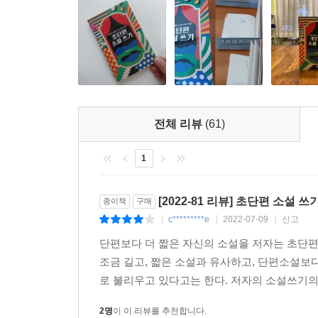
덜어줄 수 있다면 그것만으로 이 책의 가치는 충분
초단편은 가볍다. 초단편 쓰기 역시 얼마든지 가볍게
있기를 바란다.
전체 리뷰
(61)
1
[2022-81 리뷰] 초단편 소설 쓰기,
종이책
구매
c*********e
2022-07-09
신고
|
|
|
단편보다 더 짧은 자신의 소설을 저자는 초단편
조금 길고, 짧은 소설과 유사하고, 단편소설보다
로 불리우고 있다고는 한다. 저자의 소설쓰기의
2명
이 이 리뷰를 추천합니다.