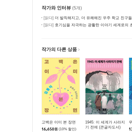
03 초단편을 확장하고 싶을 때
작가와 인터뷰
(5개)
04 다 쓴 이야기가 마음에 안 들 때
[읽다]
더 발칙해지고, 더 유쾌해진 우주 학교 친구들
05 퇴고하는 법
[읽다]
호기심을 자극하는 광활한 이야기 세계로의 
06 전문가의 의견이 마음에 들지 않을 때
07 독자 피드백 반영하기
작가의 다른 상품
에필로그: 초단편 쓰기는 재밌다
부록: 작가 TMI
고백은 이미 본 장면
1945: 이 세계가 사라지
우
기 전에 (큰글자도서)
16,650
원
(10% 할인)
1