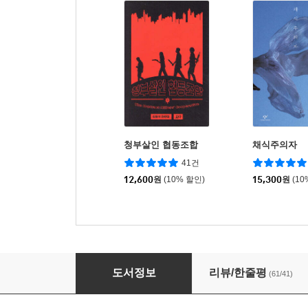
청부살인 협동조합
채식주의자
41건
12,600
원
(10% 할인)
15,300
원
(10
초단편 소설 쓰기
도서정보
리뷰/한줄평
(61/41)