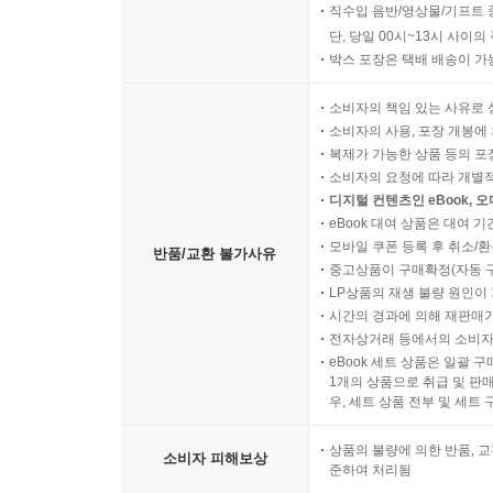
직수입 음반/영상물/기프트 
단, 당일 00시~13시 사이
박스 포장은 택배 배송이 가
소비자의 책임 있는 사유로 
소비자의 사용, 포장 개봉에 
복제가 가능한 상품 등의 포장을 
소비자의 요청에 따라 개별
디지털 컨텐츠인 eBook, 
eBook 대여 상품은 대여 기
모바일 쿠폰 등록 후 취소/환
반품/교환 불가사유
중고상품이 구매확정(자동 
LP상품의 재생 불량 원인이 기
시간의 경과에 의해 재판매가
전자상거래 등에서의 소비자
eBook 세트 상품은 일괄 
1개의 상품으로 취급 및 판매
우, 세트 상품 전부 및 세트
상품의 불량에 의한 반품, 교
소비자 피해보상
준하여 처리됨