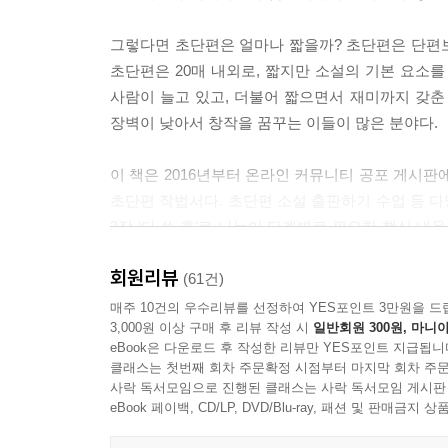
그렇다면 초단편은 얼마나 짧을까? 초단편은 단편보다
초단편은 20매 내외로, 짧지만 소설의 기본 요소
사람이 늘고 있고, 더불어 짧으면서 재미까지 갖춘
장벽이 낮아서 창작을 꿈꾸는 이들이 많은 분야다.
이 책은 2016년부터 온라인 커뮤니티 공포 게시판에
초단편 작법서다. 초단편 소설 출판하기 수업 등 다양한
3장 ‘다 쓴 후’로 나누어 단계별로 필요한 핵심 
유일무이한 내용이기에 실용성이 높다. 긴 글은 
회원리뷰
이야기 쓰는 법을 알려준다. 더불어 이해를 돕는 
(61건)
매주 10건의 우수리뷰를 선정하여 YES포인트 3만원을 드
3,000원 이상 구매 후 리뷰 작성 시
일반회원 300원, 마니아
eBook은 다운로드 후 작성한 리뷰만 YES포인트 지급됩니
초단편에 관한 개념 정리부터 본격적인 창작까지
클래스는 첫번째 회차 주문확정 시점부터 마지막 회차 주문
작업 단계별 필요한 핵심 내용 정리
사락 독서모임으로 진행된 클래스는 사락 독서모임 게시판
eBook 페이백, CD/LP, DVD/Blu-ray, 패션 및 판매금
1장 ‘쓰기 전’에서는 초단편의 개념과 본격적인 