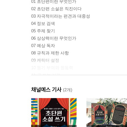
01 초단편이란 무엇인가
02 초단편 소설은 직진이다
03 자극적이라는 편견과 대중성
04 정보 검색
05 주제 찾기
06 상상력이란 무엇인가
07 예상 독자
08 규칙과 제한 사항
09 캐릭터 설정
10 동기 부여와 원동력
11 글 쓰는 시간
12 합리적인 전개
채널예스 기사
(2개)
2장 쓰는 중
01 초단편 쓰기 1단계: 착상하기
02 초단편 쓰기 2단계: 살 붙이기
03 초단편 쓰기 3단계: 결말내기
04 시점