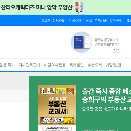
로그인
회원가입
마이페이지
카트
주문/배송
고객센터
Gl
젊은 작가
예사단독판매
이달의사은품
특가할인
추천도서
대량/법인