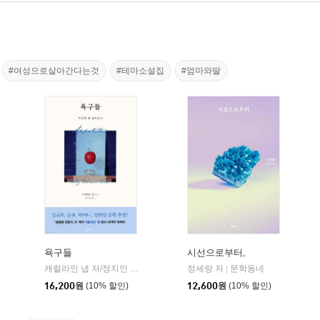
#여성으로살아간다는것
#테마소설집
#엄마와딸
욕구들
시선으로부터,
민음사
캐럴라인 냅 저/정지인 역
북하우스
정세랑 저
문학동네
|
|
|
16,200
원
(10% 할인)
12,600
원
(10% 할인)