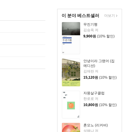
이 분야 베스트셀러
더보기
무진기행
김승옥 저
9,900
원
(10% 할인)
안녕이라 그랬어 (집
에디션)
김애란 저
15,120
원
(10% 할인)
자몽살구클럽
한로로 저
10,800
원
(10% 할인)
혼모노 (리커버)
성해나 저