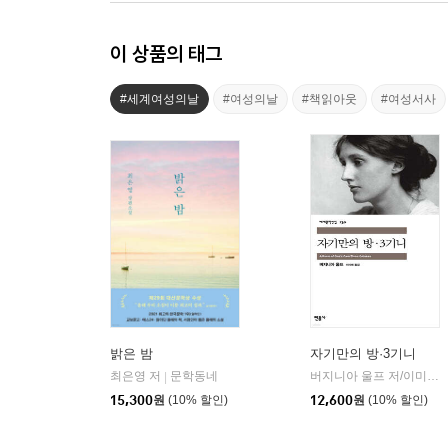
이 상품의 태그
#세계여성의날
#여성의날
#책읽아웃
#여성서사
밝은 밤
자기만의 방·3기니
최은영 저
문학동네
버지니아 울프 저/이미애 역
|
15,300
원
(10% 할인)
12,600
원
(10% 할인)