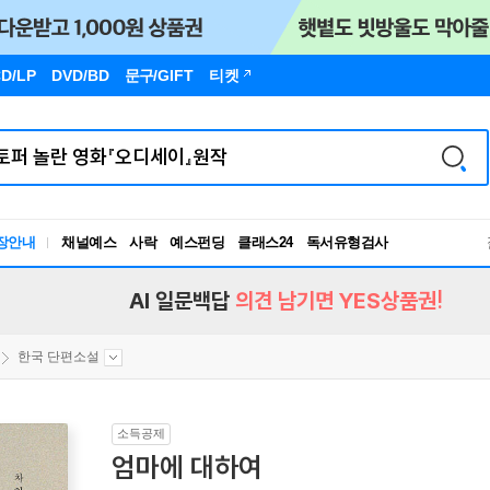
D/LP
DVD/BD
문구
/GIFT
티켓
장안내
채널예스
사락
예스펀딩
클래스24
독서유형검사
RBTI Lab
독서유형검사
AI 일문백답
의견 남기면 YES상품권!
한국 단편소설
소득공제
엄마에 대하여