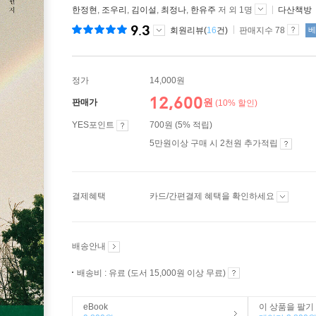
한정현
,
조우리
,
김이설
,
최정나
,
한유주
저 외 1명
다산책방
9.3
회원리뷰(
16
건)
판매지수 78
베
정가
14,000원
12,600
원
판매가
(10% 할인)
YES포인트
700원 (5% 적립)
5만원이상 구매 시 2천원 추가적립
결제혜택
카드/간편결제 혜택을 확인하세요
배송안내
배송비 : 유료 (도서 15,000원 이상 무료)
eBook
이 상품을 팔기