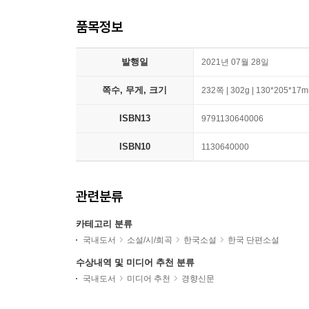
품목정보
발행일
2021년 07월 28일
쪽수, 무게, 크기
232쪽 | 302g | 130*205*17
ISBN13
9791130640006
ISBN10
1130640000
관련분류
카테고리 분류
국내도서
소설/시/희곡
한국소설
한국 단편소설
수상내역 및 미디어 추천 분류
국내도서
미디어 추천
경향신문