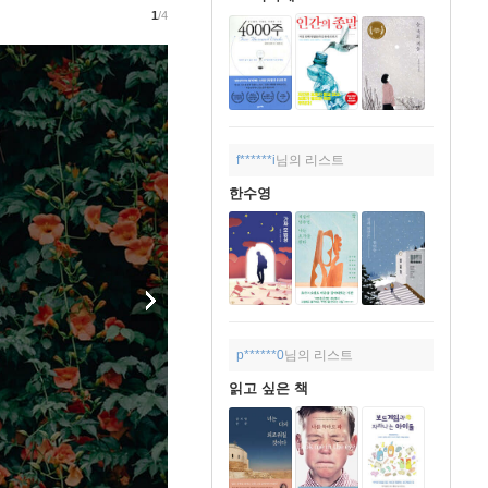
1
/4
f******i
님의 리스트
한수영
p******0
님의 리스트
읽고 싶은 책