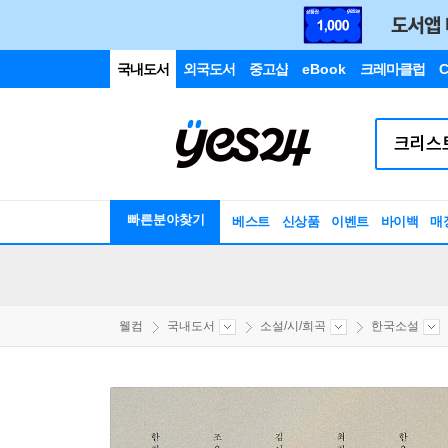
국내도서
외국도서
중고샵
eBook
크레마클럽
C
빠른분야찾기
베스트
신상품
이벤트
바이백
매
웰컴
국내도서
소설/시/희곡
한국소설