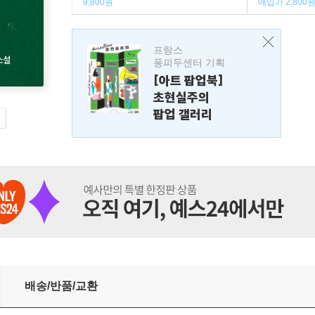
9,800원
매입가 2,800
프랑스
퐁피두센터 기획
[아트 팝업북]
초현실주의
팝업 갤러리
배송/반품/교환