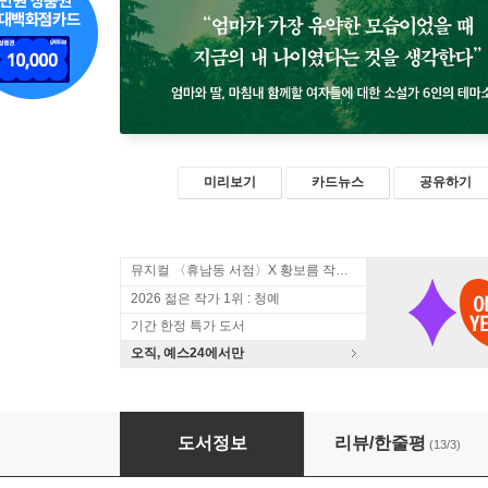
미리보기
카드뉴스
공유하기
뮤지컬 〈휴남동 서점〉X 황보름 작가 북토크
2026 젊은 작가 1위 : 청예
기간 한정 특가 도서
오직, 예스24에서만
엄마에 대하여
도서정보
리뷰/한줄평
(13/3)