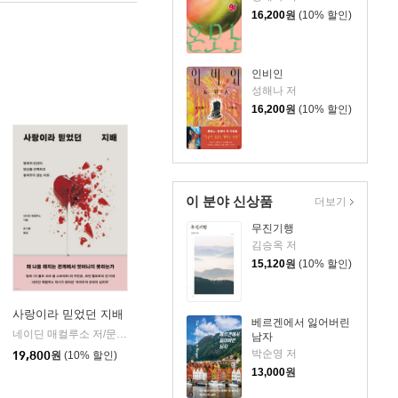
16,200
원
(10% 할인)
인비인
성해나 저
16,200
원
(10% 할인)
이 분야 신상품
더보기
무진기행
김승옥 저
15,120
원
(10% 할인)
사랑이라 믿었던 지배
베르겐에서 잃어버린
네이딘 매컬루소 저/문가람 역
생각지도
|
남자
박순영 저
19,800
원
(10% 할인)
13,000
원