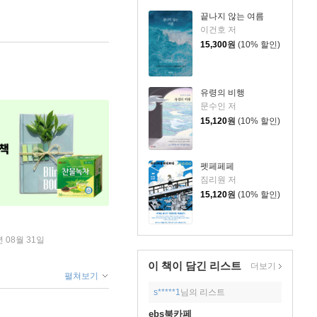
끝나지 않는 여름
이건호 저
15,300
원
(10% 할인)
유령의 비행
문수인 저
15,120
원
(10% 할인)
펫페페페
짐리원 저
15,120
원
(10% 할인)
년 08월 31일
이 책이 담긴
리스트
더보기
펼쳐보기
s*****1
님의 리스트
ebs북카페