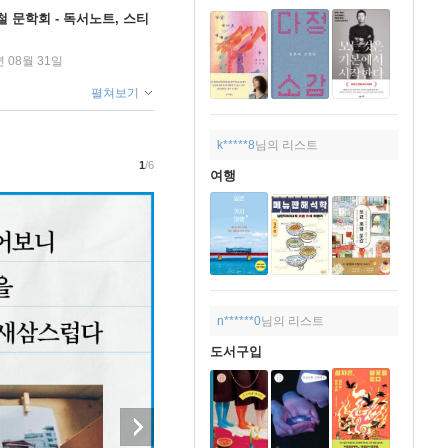
철 문학회 - 독서노트, 스티
년 08월 31일
펼쳐보기
k*****8
님의 리스트
1
/6
여행
n******0
님의 리스트
도서구입