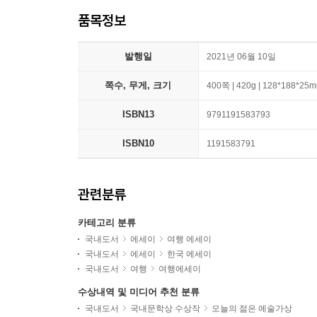
품목정보
발행일
2021년 06월 10일
쪽수, 무게, 크기
400쪽 | 420g | 128*188*25
ISBN13
9791191583793
ISBN10
1191583791
관련분류
카테고리 분류
국내도서
에세이
여행 에세이
국내도서
에세이
한국 에세이
국내도서
여행
여행에세이
수상내역 및 미디어 추천 분류
국내도서
국내문학상 수상작
오늘의 젊은 예술가상