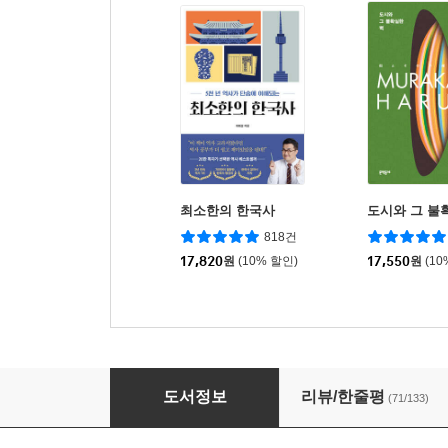
최소한의 한국사
도시와 그 불
818건
17,820
원
(10% 할인)
17,550
원
(10
지구인만큼 지구를 사랑할 순 없어
도서정보
리뷰/한줄평
(71/133)