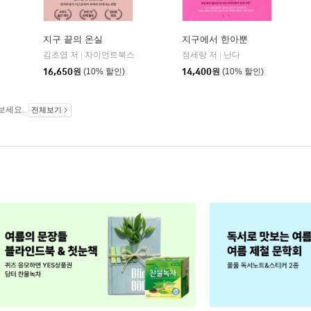
지구 끝의 온실
지구에서 한아뿐
김초엽 저
자이언트북스
정세랑 저
난다
|
|
16,650
원
(10% 할인)
14,400
원
(10% 할인)
보세요.
전체보기