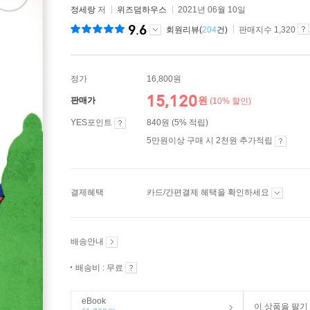
정세랑
저
위즈덤하우스
2021년 06월 10일
9.6
회원리뷰(
204
건)
판매지수 1,320
정가
16,800원
15,120
원
판매가
(10% 할인)
YES포인트
840원 (5% 적립)
5만원이상 구매 시 2천원 추가적립
결제혜택
카드/간편결제 혜택을 확인하세요
배송안내
배송비 : 무료
eBook
이 상품을 팔기