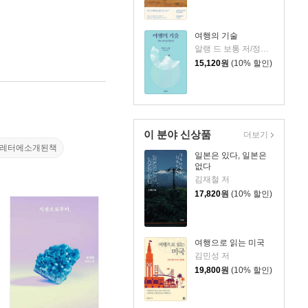
여행의 기술
알랭 드 보통 저/정영목 역
15,120
원
(10% 할인)
이 분야 신상품
더보기
스레터에소개된책
일본은 있다, 일본은
없다
김재철 저
17,820
원
(10% 할인)
여행으로 읽는 미국
김민성 저
19,800
원
(10% 할인)