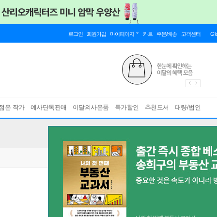
로그인
회원가입
마이페이지
카트
주문/배송
고객센터
Gl
젊은 작가
예사단독판매
이달의사은품
특가할인
추천도서
대량/법인