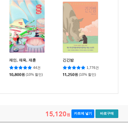
재인, 재욱, 재훈
긴긴밤
44건
1,776건
10,800
원
(10% 할인)
11,250
원
(10% 할인)
15,120
카트에 넣기
바로구매
원