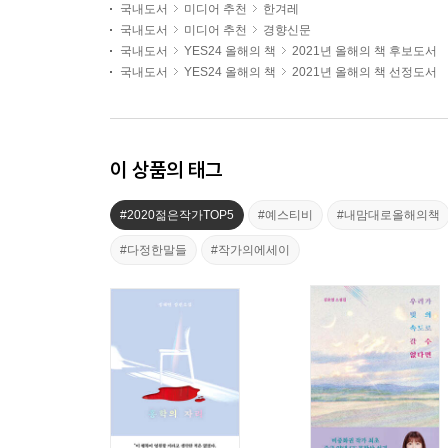
국내도서
미디어 추천
한겨레
국내도서
미디어 추천
경향신문
국내도서
YES24 올해의 책
2021년 올해의 책 후보도서
국내도서
YES24 올해의 책
2021년 올해의 책 선정도서
이 상품의 태그
#2020젊은작가TOP5
#예스티비
#내맘대로올해의책
#다정한말들
#작가의에세이