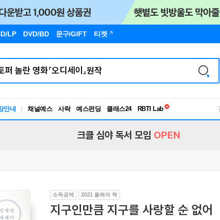
D/LP
DVD/BD
문구
/GIFT
티켓
독서유형검사
장안내
채널예스
사락
예스펀딩
클래스24
RBTI Lab
독서유형검사
크클 심야 독서 모임
OPEN
소득공제
2021 올해의 책
지구인만큼 지구를 사랑할 순 없어