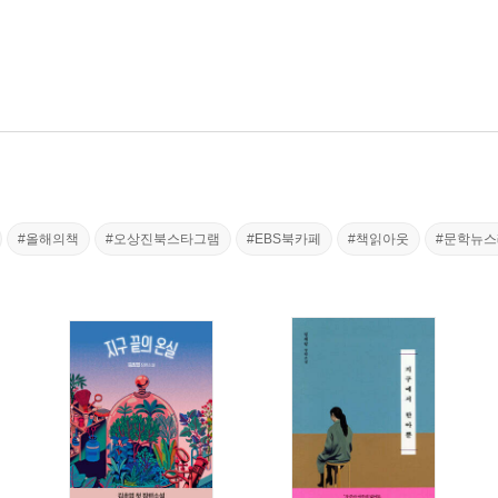
#올해의책
#오상진북스타그램
#EBS북카페
#책읽아웃
#문학뉴