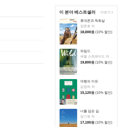
이 분야 베스트셀러
더보기
휴대폰과 독화살
장준호 저
18,000
원
(10% 할인)
와일드
셰릴 스트레이드 저/우진하 역
19,800
원
(10% 할인)
여행의 이유
김영하 저
15,120
원
(10% 할인)
너를 담은 길
정기욱 저
17,100
원
(10% 할인)