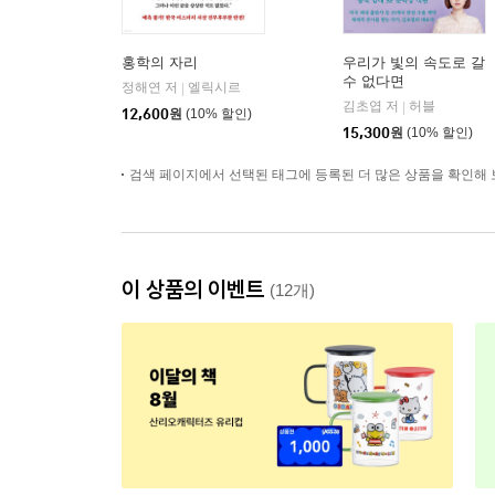
홍학의 자리
우리가 빛의 속도로 갈
수 없다면
정해연 저
엘릭시르
|
김초엽 저
허블
|
12,600
원
(10% 할인)
15,300
원
(10% 할인)
검색 페이지에서 선택된 태그에 등록된 더 많은 상품을 확인해 
이 상품의 이벤트
(12개)