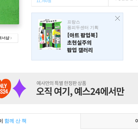
11,760원
프랑스
퐁피두센터 기획
[아트 팝업북]
트너샵
초현실주의
팝업 갤러리
들이
함께 산 책