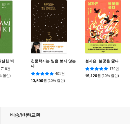
확실한 벽
천문학자는 별을 보지 않는
설자은, 불꽃을 쫓다
다
716건
179건
401건
% 할인)
15,120
원
(10% 할인)
13,500
원
(10% 할인)
배송/반품/교환