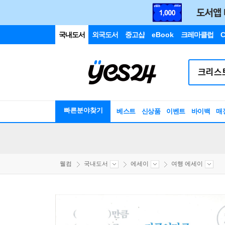
국내도서
외국도서
중고샵
eBook
크레마클럽
C
빠른분야찾기
베스트
신상품
이벤트
바이백
매
웰컴
국내도서
에세이
여행 에세이