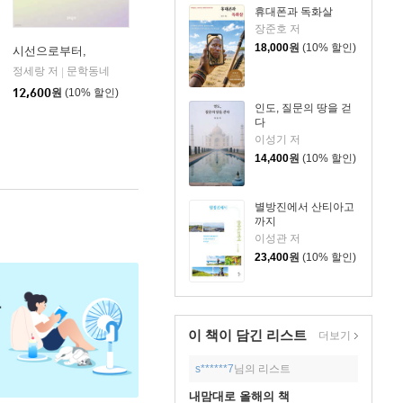
휴대폰과 독화살
장준호 저
18,000
원
(10% 할인)
시선으로부터,
정세랑 저
문학동네
|
12,600
원
(10% 할인)
인도, 질문의 땅을 걷
다
이성기 저
14,400
원
(10% 할인)
별방진에서 산티아고
까지
이성관 저
23,400
원
(10% 할인)
이 책이 담긴
리스트
더보기
s******7
님의 리스트
내맘대로 올해의 책