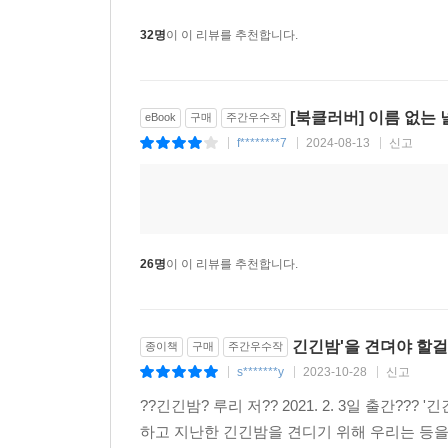
■ 각 서점 MD 추천사
32명
이 이 리뷰를 추천합니다.
어두운 긴 밤을 지나고 있는 것 같은 요즘, 코뿔
코로나로 앞날이 아득해 보이고 희망을 갖기 어려
[북클러버] 이름 없는
eBook
구매
주간우수작
본다._YES24 김수연 MD
f********7
2024-08-13
신고
|
|
|
어설픈 신파도 어설픈 강요도 어설픈 동정도 어설픈
코로나19로 아이들이 좋아하는 동물원에 가지 
혼란스러워지기 시작했다. ‘동물의 권리’를 알고 ‘동
26명
이 이 리뷰를 추천합니다.
계획된 만남은 아니었지만 ‘생명’을 소중히 여기고 
있을 노든과 어린 펭귄에게, 허락된다면 모든 인간을
신기한 일이다. 안전한 자기 세계를 벗어나 무슨 
긴긴밤'을 견뎌야 할
종이책
구매
주간우수작
함께 있어 준 코끼리들이 아니었다면 완성되지 못했
s*******y
2023-10-28
신고
|
|
|
찾기 위한 출발선 위에 서 있다. 이 이야기를 
??긴긴밤? 루리 저?? 2021. 2. 3일 출간?
이야기가 더 이상 신기하지 않을 것이다. 그리고 코
하고 지난한 긴긴밤을 견디기 위해 우리는 등을