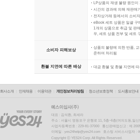
LP상품의 재생 불량 원인이 기
시간의 경과에 의해 재판매가
전자상거래 등에서의 소비자
eBook 세트 상품은 일괄 
1개의 상품으로 취급 및 판매
우, 세트 상품 전부 및 세트
상품의 불량에 의한 반품, 교
소비자 피해보상
준하여 처리됨
환불 지연에 따른 배상
대금 환불 및 환불 지연에 
회사소개
인재채용
이용약관
개인정보처리방침
청소년보호정책
도서홍보안내
대표 : 김석환, 최세라
주소 : 서울시 영등포구 은행로 11, 5층~6층(여의도동,일신
사업자등록번호 : 229-81-37000 통신판매업신고 : 제 200
이메일 : yes24help@yes24.com 호스팅 서비스사업자 :
Copyright ⓒ YES24 Corp. All Rights Reserved.