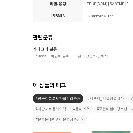
파일/용량
EPUB(DRM) | 52.87MB
ISBN13
9788954678155
관련분류
카테고리 분류
eBook
어린이 유아
어린이 그림책/동화책
이 상품의 태그
#한국학교도서관협의회추천
#책책책_책을읽읍시다
#내맘대로올해의책
#올해의책
#국립어린이청소년도
#문학동네어린이문학상수상작