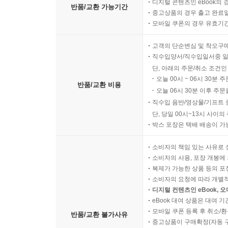
디지털 콘텐츠인 eBook의 
반품/교환 가능기간
중고상품의 경우 출고 완료일
모바일 쿠폰의 경우 유효기간(
고객의 단순변심 및 착오구
직수입양서/직수입일서중 일
단, 아래의 주문/취소 조건인
오늘 00시 ~ 06시 30분 
반품/교환 비용
오늘 06시 30분 이후 주문
직수입 음반/영상물/기프트 
단, 당일 00시~13시 사이
박스 포장은 택배 배송이 가
소비자의 책임 있는 사유로 
소비자의 사용, 포장 개봉에 
복제가 가능한 상품 등의 포장을 
소비자의 요청에 따라 개별
디지털 컨텐츠인 eBook, 
eBook 대여 상품은 대여 기
모바일 쿠폰 등록 후 취소/환
반품/교환 불가사유
중고상품이 구매확정(자동 