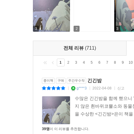
이 책이 작은 버팀목이 되어 주리라 믿는다._송수
■ 미세한 잔떨림이 커다란 파동으로.
■ 2020년 『긴긴밤』으로 문학동네어린이문학상
3
2
3
작가의 마음을 휘감는 그림
전체 리뷰
(711)
그림과 문장이 닿아 만들어 내는 극적인 힘이 
불어넣으며, 몰입을 끌어올린다. 에필로그로 이어지
1
2
3
4
5
6
7
8
9
10
누군가의 시간이 멈춘다 해도 그가 아주 없어지는
아름다움, 불이 휩쓸고 간 땅 위에서도 번져 나오는
긴긴밤
종이책
구매
주간우수작
g****3
2022-04-08
신고
|
|
|
우리의 긴긴밤이 외롭지 않기를. 남겨진 것이라곤 
수많은 긴긴밤을 함께 했으니 
그 일부가 될 수 있기를._작가의 말
지 않은 흰바위코뿔소와 동물
을 수상한 <긴긴밤>은이 책을
■ 이 책을 읽은 어린이들의 독후감
39명
이 이 리뷰를 추천합니다.