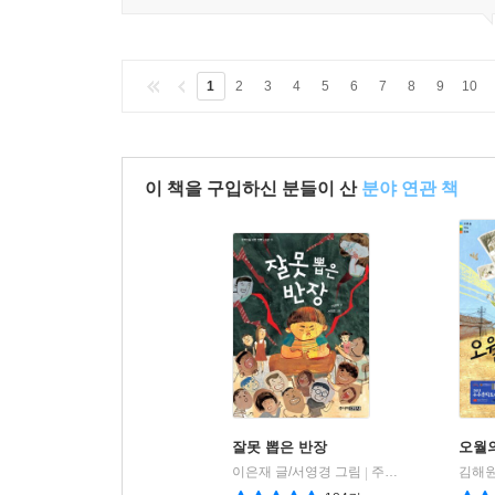
1
2
3
4
5
6
7
8
9
10
이 책을 구입하신 분들이 산
분야 연관 책
잘못 뽑은 반장
오월
이은재 글/서영경 그림
주니어김영사
|