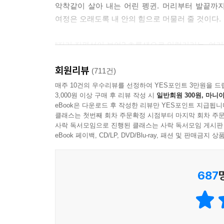
악착같이 살아 내는 어린 펭귄. 머리부터 발끝까지
여정은 오래도록 내 안의 힘으로 머물러 줄 것이다.
“저기 지평선이 보여? 초록색으로 일렁거리는. 여기가
“나도 여기가 좋아요. 여기에 있을래요.”
회원리뷰
“너는 펭귄이잖아. 펭귄은 바다를 찾아가야 돼.”
(711건)
“그럼 나 코뿔소로 살게요. 내 부리를 봐요. 꼭 코뿔
매주 10건의 우수리뷰를 선정하여 YES포인트 3만원을 드
3,000원 이상 구매 후 리뷰 작성 시
일반회원 300원, 마니아
“너는 이미 훌륭한 코뿔소야. 그러니 이제 훌륭한 펭
eBook은 다운로드 후 작성한 리뷰만 YES포인트 지급됩니
너는 파란 지평선을 찾아서, 바다를 찾아서, 친구들을
클래스는 첫번째 회차 주문확정 시점부터 마지막 회차 주문
사락 독서모임으로 진행된 클래스는 사락 독서모임 게시판
eBook 페이백, CD/LP, DVD/Blu-ray, 패션 및 판매금
■ “작지만 위대한 사랑의 연대”
■ “노든 곁에서 내가 같이 흰바위코뿔소가 되어 줄게
687
눈이 보이지 않으면 눈이 보이는 코끼리에게, 다
코가 자라지 않는 것은 별문제가 아니라는 편견 없는
때 노든은 또 다른 자신인 코뿔소가 되기 위해, 코