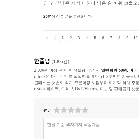
알라딘 임아혁 MD
인 '긴긴밤'은 세상에 하나 남은 흰 바위 코뿔소
읽는 중간중간 눈물이 나와서 혼났다. 반복되는 비
25명
이 이 리뷰를 추천합니다.
내야 하는 인생의 무게를 감당할 용기를 주었다. 
비겁하게 들렸지만 이제는 조금 알 것 같다. 지치지 
1
2
3
4
5
6
7
8
9
10
된다는 것을. 이 책이 코로나로 지친 모두에게 힘이
것이고 우리의 터전을 되찾을 것이다._인터파크 송
한줄평
(1065건)
1,000원 이상 구매 후 한줄평 작성 시
일반회원 50원, 마니
eBook은 다운로드 후 작성한 리뷰만 YES포인트 지급됩니
클래스는 첫번째 회차 주문확정 시점부터 마지막 회차 주문
eBook 페이백, CD/LP, DVD/Blu-ray, 패션 및 판매금
평점
한글 기준 50자까지 작성가능