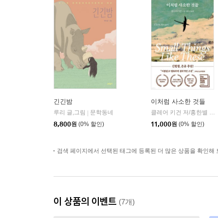
긴긴밤
이처럼 사소한 것들
루리 글,그림
문학동네
클레어 키건 저/홍한별 역
|
|
8,800
원
(0% 할인)
11,000
원
(0% 할인)
검색 페이지에서 선택된 태그에 등록된 더 많은 상품을 확인해 
이 상품의 이벤트
(7개)