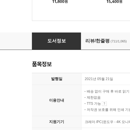
11,800
원
15,400
원
긴긴밤
도서정보
리뷰/한줄평
(711/1,065)
품목정보
발행일
2021년 05월 21일
배송 없이 구매 후 바로 읽
제한없음
이용안내
TTS 가능
저작권 보호를 위해 인쇄 기
지원기기
크레마 /PC(윈도우 - 4K 모