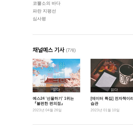
코뿔소의 바다
파란 지평선
심사평
채널예스 기사
(7개)
읽다
읽다
예스24 '선물하기' 1위는
[데이터 특집] 전자책이
『불편한 편의점』
습관
2023년 04월 26일
2023년 01월 10일