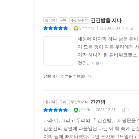
아기 펭귄이 굴러떨어지고 힘이 빠져 넘어지면서도
성격을 지녀도 같은 생각 같은 가치관을 가질 수 있다
긴긴밤을 지나
종이책
구매
주간우수작
영화를 보는 것 같았다. 노든과 아기 펭귄이 긴긴밤
y*******2
2023-06-03
신고
|
|
|
세상에 마지막 하나 남은 흰바
긴 밤과 긴긴밤의 차이는 무엇일까? 나는 노든이 
지 모든 것이 다른 우리에게 
노든에게는 긴긴밤이 아니었을까 생각한다. 이 책을
지막 하나가 된 흰바위코뿔소 
것인...
더보기
‘긴긴밤’이라는 세 글자 제목이 어떤 내용일까 
함축되어 있는 것 같다. 코뿔소 노든의 눈망울에 희
34명
이 이 리뷰를 추천합니다.
슬펐지만 감동적이었다. 이별해도 다시 만날 수 있
기억하고 추억하다 보면, 언젠간 만날 수 있다는 바
긴긴밤
종이책
구매
주간우수작
j*****k
2023-12-21
신고
|
|
|
노든, 너의 긴긴밤 속에 내가 함께 있었더라면 우린
나와 너, 그리고 우리의 『 긴긴밤』 서평문을 
빨리 뛰었을 텐데……. 언젠가 노든 널 만나면 난 한
간순간의 장면에 과몰입된 나는 이 책 속에 완
날 알아본다면 우리 함께 달려 보자._임동혁(6학년,
이미 늪에 빠져버렸다. 그만 포기하고도망가고 