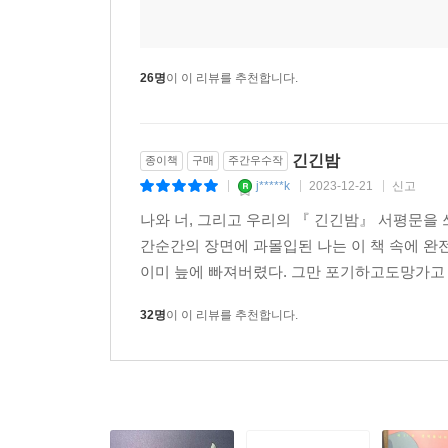
먹는 것, 자는 것, 걷는 것…… 어떤 것도 쉬운 것
치쿠와 윔보, 모든 것을 함께했던 노든의 ‘사랑’
반짝이던 코뿔소의 눈이 어린 펭귄의 첫 기억으로 
26명
이 이 리뷰를 추천합니다.
믿게 된다. 어린 펭귄이 자신의 바다로 담대하게 뛰
찾아낼 것을 말이다.
긴긴밤
종이책
구매
주간우수작
사랑과 연대, 생명의 존엄을 담은 동화 『긴긴밤』
j*****k
2023-12-21
신고
|
|
|
격려다. 나를 증명할 이름 따위 없어도 코가 자라
나와 너, 그리고 우리의 『 긴긴밤』 서평문을 
그만하면 안간힘을 다했다는 위로를, 수없는 기적이 
간순간의 장면에 과몰입된 나는 이 책 속에 완
이미 늪에 빠져버렸다. 그만 포기하고도망가고 
“다른 펭귄들이 나를 좋아해 줄까요? 노든처럼 나를
“물론이지. 아마 처음에는 호기심으로 너를 관찰하겠
32명
이 이 리뷰를 추천합니다.
냄새가 나는지 알게 될 거고, 네가 걸을 때는 어떤 
이 작품은 ‘나로 살아간다는 것’의 고통과 두려움,
긴긴밤을, 그 눈물과 고통과 연대와 사랑을 이야기
더러운 웅덩이 속에 빛나는 별이 있다는 사실도 잊