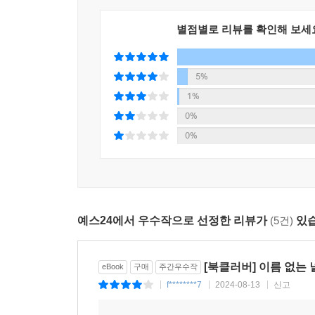
“우리가 너를 만나서 다행이었던 것처럼, 바깥세상에
별점별로 리뷰를 확인해 보세
바깥세상은 노든의 상상보다 더 행복했지만, 고통 
노든 곁엔 그와 같은 풍경을 바라보고 같은 빗방
노든을 ‘엉뚱하지만 특별한 코뿔소’라고 불러 준 아
5%
밤 너머 ‘내일’을 딛고 서게 해 준 치쿠까지. 그들
1%
속에서 자라날 수 있었다. 서로 온전히 이해하지 못
0%
독자들에게 위안을 준다.
0%
모든 것이 기적이었다. 윔보와 치쿠가 버려진 알을
동물원에서 도망 나온 것, 마지막 순간까지 치쿠가
기적이라는 단어로밖에는 설명할 수 없었다. _본문
예스24에서 우수작으로 선정한 리뷰가
(5건)
있습
■ “훌륭한 코뿔소가 되었으니 이제 훌륭한 펭귄이 되
[북클러버] 이름 없는
eBook
구매
주간우수작
■ “별이 빛나는 더러운 웅덩이를 타박타박 걷고 있
f********7
2024-08-13
신고
|
|
|
코뿔소 노든과 어린 펭귄이 파란 지평선을 찾아가는