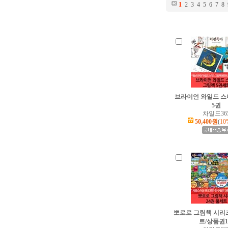
1
2
3
4
5
6
7
8
브라이언 와일드 스
5권
차일드36
50,400원
(
10
뽀로로 그림책 시리즈
트/상품권