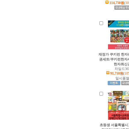
114,750원
(
1
재정가 쿠키런 한자런 
권세트/쿠키런한자
한자최신
차일드36
91,710원
(
10
일시품
초등생 서울특별시