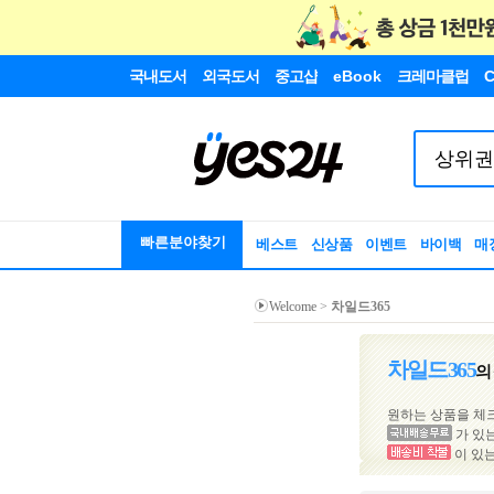
국내도서
외국도서
중고샵
eBook
크레마클럽
C
빠른분야찾기
베스트
신상품
이벤트
바이백
매
Welcome
>
차일드365
차일드365
의
원하는 상품을 체
가 있
이 있