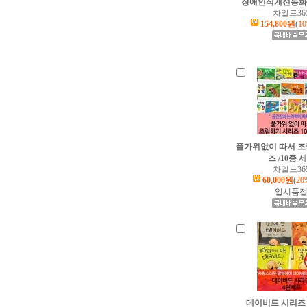
장애인식개선동화 
차일드36
154,800원
(
1
풀가위없이 따서 
즈 /10종 
차일드36
60,000원
(
20
일시품
데이비드 시리즈