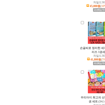
차일드36
45,000원
(
10
손글씨로 정리한 세
리즈 3권
차일드36
41,800원
(
5
우리아이 최고의 선
권 세트 (3시