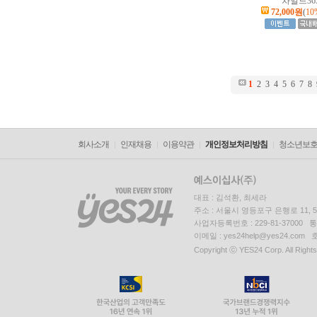
차일드36
72,000원
(
10
1
2
3
4
5
6
7
8
회사소개
인재채용
이용약관
개인정보처리방침
청소년보
대표 : 김석환, 최세라
주소 : 서울시 영등포구 은행로 11,
사업자등록번호 : 229-81-37000 
이메일 : yes24help@yes24.c
Copyright ⓒ YES24 Corp. All Right