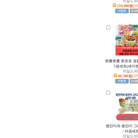
차일드36
216,000원
(
1
뽀롱뽀롱 뽀로로 생
5권세트(세이펜
차일드36
40,500원
(
10
병만이와 동만이 그
/ 16권세
차일드36