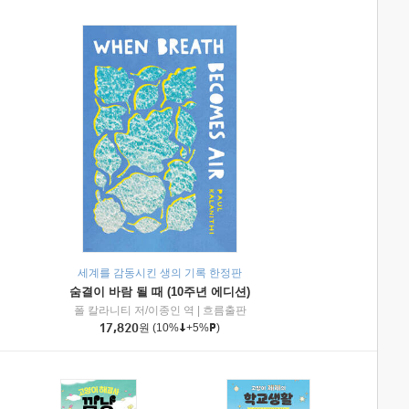
세계를 감동시킨 생의 기록 한정판
숨결이 바람 될 때 (10주년 에디션)
|
미래엔아이세움
폴 칼라니티 저/이종인 역
|
흐름출판
17,820
원
(10%
+5%
)