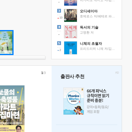
히가시노 게이고 저/김선영 역
오디세이아
호메로스 저/페테르 파울 루벤스 그림/박문재 역
10
독서의 기술
고명환 저
니체의 초월자
프리드리히 니체 저/김철 편역
2
1
/3
출판사 추천