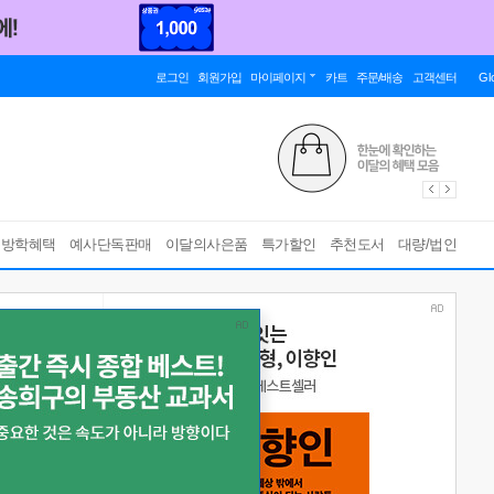
로그인
회원가입
마이페이지
카트
주문/배송
고객센터
Gl
름방학혜택
예사단독판매
이달의사은품
특가할인
추천도서
대량/법인