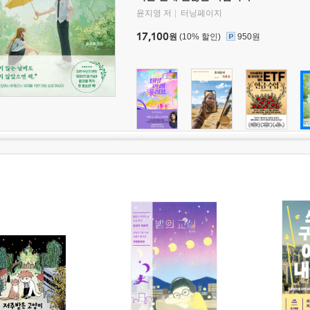
윤지영 저
터닝페이지
17,100
원
(10% 할인)
950원