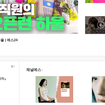
 | 예스24
1
/3
채널예스
여자』