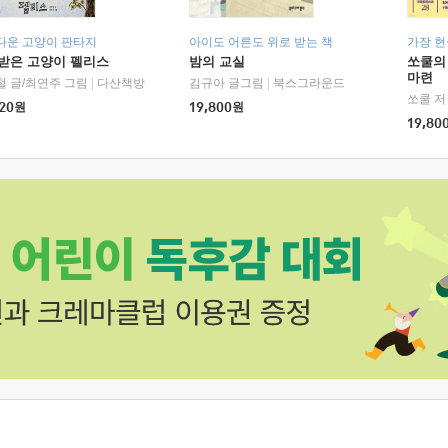
다운 고양이 판타지
아이도 어른도 위로 받는 책
가장 
받은 고양이 펠리스
밤의 교실
쏘쿨의
마련
철 글/최연주 그림
|
다산책방
김규아 글그림
|
북스그라운드
쏘쿨 저
20
원
19,800
원
19,80