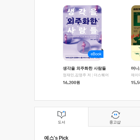
생각을 외주화한 사람들
머니
정재민,김영주 저
|
더스퀘어
16,200
원
15,5
도서
중고샵
예스's Pick