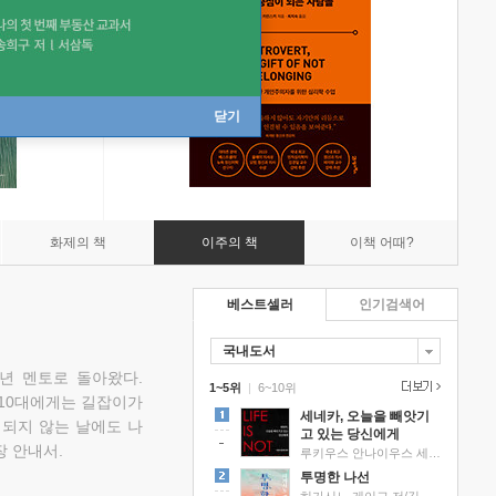
닫기
화제의 책
이주의 책
이책 어때?
베스트셀러
인기검색어
국내도서
소년 멘토로 돌아왔다.
1~5위
|
6~10위
 10대에게는 길잡이가
세네카, 오늘을 빼앗기
 되지 않는 날에도 나
고 있는 당신에게
 안내서.
루키우스 안나이우스 세네카 저/하와이 대저택 편역
투명한 나선