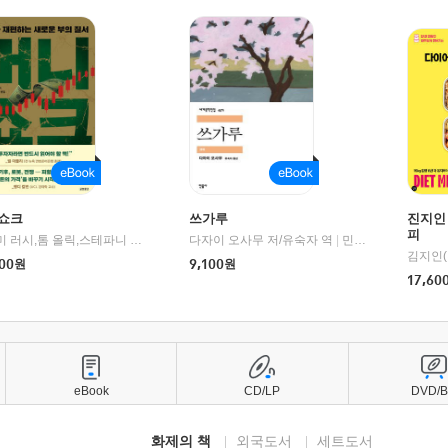
쇼크
쓰가루
진지인
피
제이미 러시,톰 올릭,스테파니 플랜더스 편저/임경은 역/박정호 감수
다자이 오사무 저/유숙자 역
|
교보문고
|
민음사
김지인(
00
원
9,100
원
17,60
eBook
CD/LP
DVD/
화제의 책
외국도서
세트도서