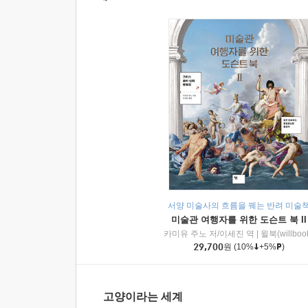
서양 미술사의 흐름을 꿰는 반려 미술
미술관 여행자를 위한 도슨트 북 II
카미유 주노 저/이세진 역
|
윌북(willboo
29,700
원
(10%
+5%
)
고양이라는 세계