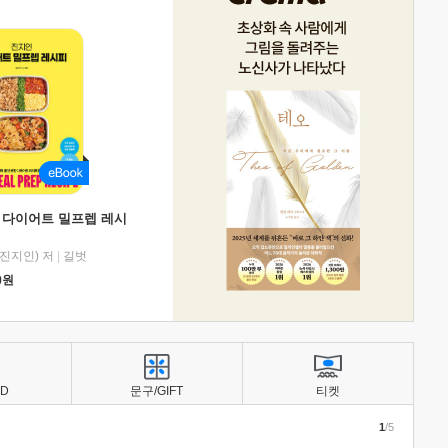
 다이어트 밀프렙 레시
진지인) 저
|
길벗
0
원
BD
문구/GIFT
티켓
1
/5