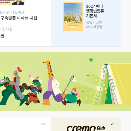
현실적인 내집마련
 구축명품 아파트 내집
|
진서원
0
원
3
/3
2
/3