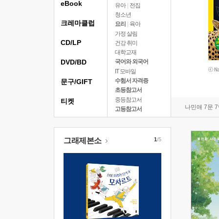
eBook
유아
|
전집
청소년
크레마클럽
요리
|
육아
가정 살림
CD/LP
건강 취미
대학교재
DVD/BD
국어와 외국어
IT 모바일
수험서 자격증
문구/GIFT
초등참고서
중등참고서
티켓
나민애 7문 
고등참고서
그래제본소
1
/5