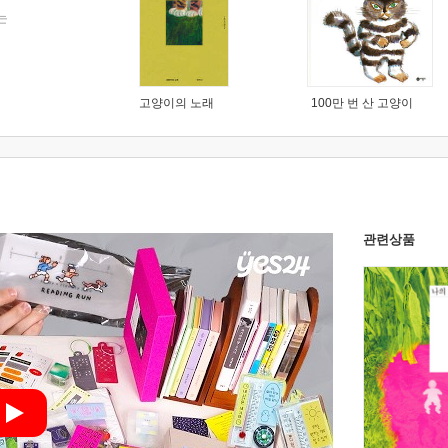
는
고양이의 노래
100만 번 산 고양이
관련상품