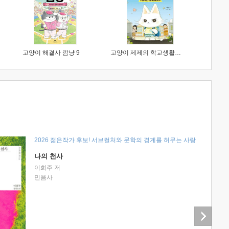
고양이 해결사 깜냥 9
고양이 제제의 학교생활 1 : 초등학생이 이렇게 힘들 줄이야
2026 젊은작가 후보! 서브컬처와 문학의 경계를 허무는 사랑
나의 천사
이희주 저
민음사