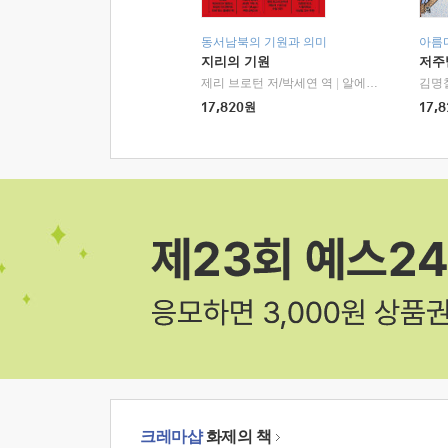
동서남북의 기원과 의미
아름
지리의 기원
저주
제리 브로턴 저/박세연 역
|
알에이치코리아(RHK)
김명
17,820
원
17,8
크레마샵
화제의 책