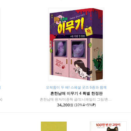
책
오싹함이 두 배! 스페셜 굿즈 6종과 함께
흔한남매 이무기 4 특별 한정판
k)
흔한남매 원저/이종혁 글/도니패밀리 그림/흔한컴퍼니 감수
34,200
원
(10%
+5%
)