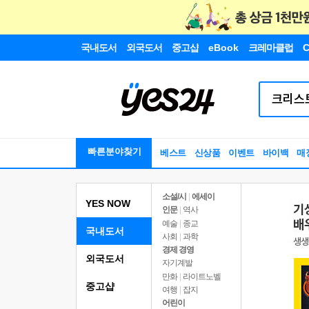
국내도서
외국도서
중고샵
eBook
크레마클럽
C
빠른분야찾기
베스트
신상품
이벤트
바이백
매
소설/시
|
에세이
YES NOW
인문
|
역사
예술
|
종교
국내도서
사회
|
과학
경제 경영
외국도서
자기계발
만화
|
라이트노벨
중고샵
여행
|
잡지
어린이