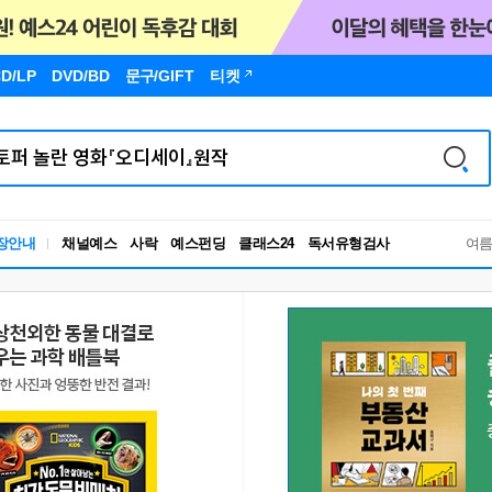
D/LP
DVD/BD
문구
/GIFT
티켓
독서유형검사
장안내
채널예스
사락
예스펀딩
클래스24
RBTI Lab
여
독서유형검사