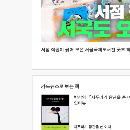
서점 직원이 긁어 모은 서울국제도서전 굿즈 하울
카드뉴스로 보는 책
박상영 『지푸라기 왕관을 쓴 
인터뷰
지푸라기 왕관을 쓴 여자