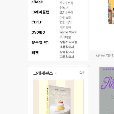
eBook
유아
|
전집
청소년
크레마클럽
요리
|
육아
가정 살림
CD/LP
건강 취미
대학교재
DVD/BD
국어와 외국어
IT 모바일
수험서 자격증
문구/GIFT
초등참고서
중등참고서
티켓
나민애 7문 
고등참고서
그래제본소
1
/5