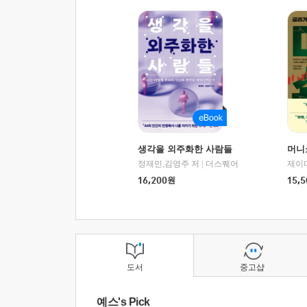
생각을 외주화한 사람들
머니
정재민,김영주 저
|
더스퀘어
16,200
원
15,5
도서
중고샵
예스's Pick