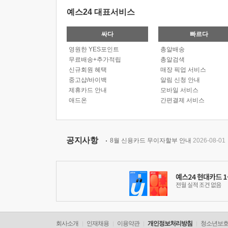
예스24 대표서비스
싸다
빠르다
영원한 YES포인트
총알배송
무료배송+추가적립
총알검색
신규회원 혜택
매장 픽업 서비스
중고샵/바이백
알림 신청 안내
제휴카드 안내
모바일 서비스
애드온
간편결제 서비스
공지사항
8월 신용카드 무이자할부 안내
2026-08-01
회사소개
인재채용
이용약관
개인정보처리방침
청소년보