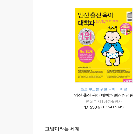
초보 부모를 위한 육아 바이블
임신 출산 육아 대백과 최신개정판
편집부 저
|
삼성출판사
17,550
원
(10%
+5%
)
고양이라는 세계