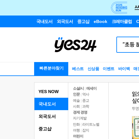
국내도서
외국도서
중고샵
eBook
크레마클럽
C
빠른분야찾기
베스트
신상품
이벤트
바이백
매
소설/시
|
에세이
YES NOW
인문
|
역사
예술
|
종교
국내도서
사회
|
과학
경제 경영
외국도서
자기계발
만화
|
라이트노벨
중고샵
여행
|
잡지
어린이