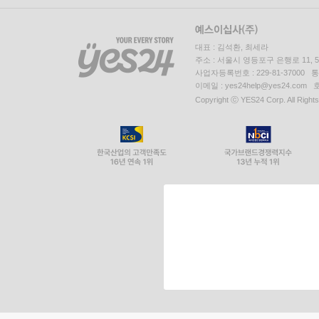
대표 : 김석환, 최세라
주소 : 서울시 영등포구 은행로 11,
사업자등록번호 : 229-81-37000 
이메일 : yes24help@yes24.c
Copyright ⓒ YES24 Corp. All Right