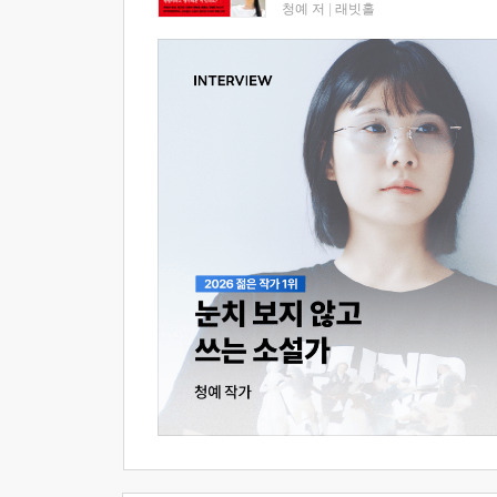
청예 저
|
래빗홀