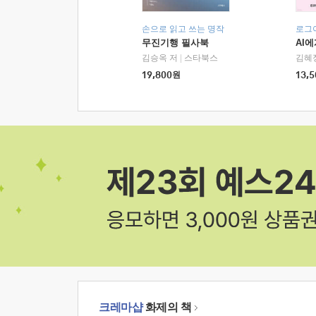
손으로 읽고 쓰는 명작
로그
무진기행 필사북
AI
김승옥 저
|
스타북스
김혜
19,800
원
13,5
크레마샵
화제의 책