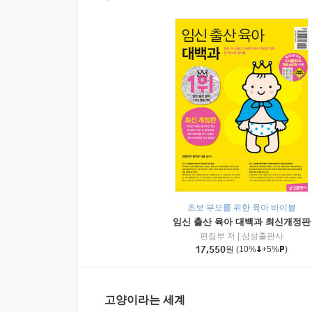
초보 부모를 위한 육아 바이블
임신 출산 육아 대백과 최신개정판
편집부 저
|
삼성출판사
17,550
원
(10%
+5%
)
고양이라는 세계