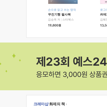
손으로 읽고 쓰는 명작
로그
무진기행 필사북
AI
김승옥 저
|
스타북스
김혜
19,800
원
13,5
크레마샵
화제의 책