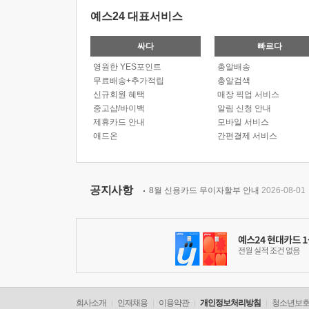
예스24 대표서비스
싸다
빠르다
영원한 YES포인트
총알배송
무료배송+추가적립
총알검색
신규회원 혜택
매장 픽업 서비스
중고샵/바이백
알림 신청 안내
제휴카드 안내
모바일 서비스
애드온
간편결제 서비스
공지사항
8월 신용카드 무이자할부 안내
2026-08-01
회사소개
인재채용
이용약관
개인정보처리방침
청소년보