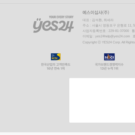
대표 : 김석환, 최세라
주소 : 서울시 영등포구 은행로 11,
사업자등록번호 : 229-81-37000 
이메일 : yes24help@yes24.c
Copyright ⓒ YES24 Corp. All Right