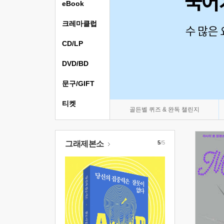
eBook
크레마클럽
CD/LP
DVD/BD
문구/GIFT
티켓
골든벨 퀴즈 & 완독 챌린지
그래제본소
5
/5