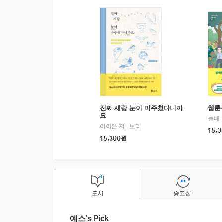
진짜 새랑 눈이 마주쳤다니까
웹툰
요
돌배
이이은 저
|
보리
15,3
15,300
원
도서
중고샵
예스's Pick