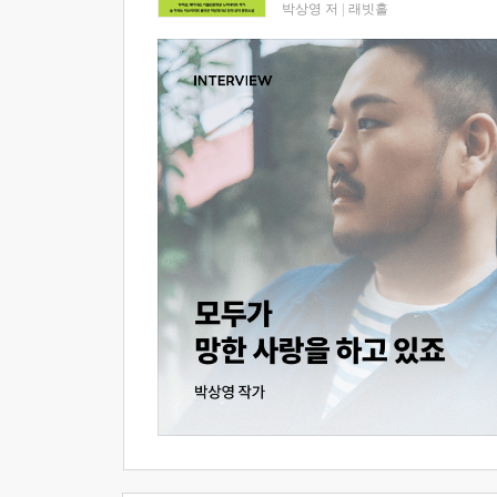
박상영 저
|
래빗홀