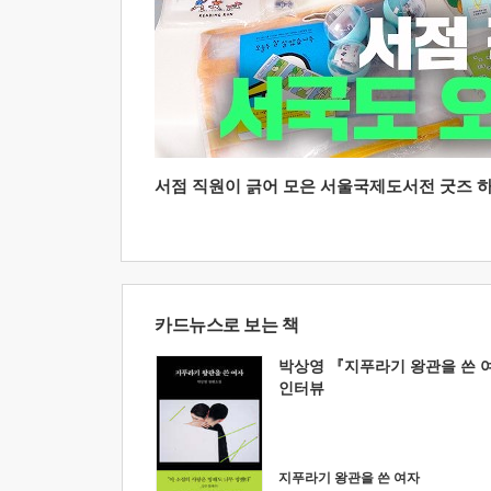
서점 직원이 긁어 모은 서울국제도서전 굿즈 하울
카드뉴스로 보는 책
박상영 『지푸라기 왕관을 쓴 
인터뷰
지푸라기 왕관을 쓴 여자