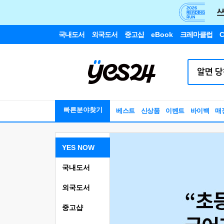
국내도서
외국도서
중고샵
eBook
크레마클럽
C
빠른분야찾기
베스트
신상품
이벤트
바이백
매
YES NOW
국내도서
외국도서
중고샵